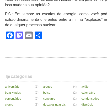
isso mudaria sua opinião?
P.S.: Em tempo: as escalas de energia, como você pod
extraordinariamente diferentes entre a minha “explosão” n
de qualquer processo nuclear.
Facebook
Mastodon
Email
Share
categorias
aniversário
(1)
artigos
(4)
avião
boas vindas
(2)
bolsa
(2)
calendário
comentários
(2)
concurso
(1)
condensados
cromo
(3)
desatres naturais
(1)
disprósio