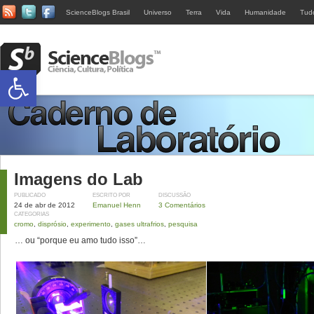
ScienceBlogs Brasil
Universo
Terra
Vida
Humanidade
Tud
Abrir a barra de ferramentas
Imagens do Lab
PUBLICADO
ESCRITO POR
DISCUSSÃO
24 de abr de 2012
Emanuel Henn
3 Comentários
CATEGORIAS
cromo
,
disprósio
,
experimento
,
gases ultrafrios
,
pesquisa
… ou “porque eu amo tudo isso”…