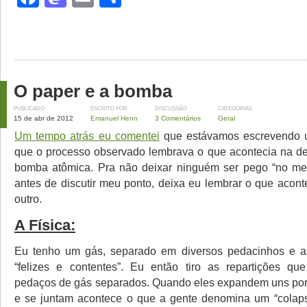
O paper e a bomba
PUBLICADO
ESCRITO POR
DISCUSSÃO
CATEGORIAS
15 de abr de 2012
Emanuel Henn
3 Comentários
Geral
Um tempo atrás eu comentei
que estávamos escrevendo 
que o processo observado lembrava o que acontecia na d
bomba atômica. Pra não deixar ninguém ser pego “no mei
antes de discutir meu ponto, deixa eu lembrar o que acon
outro.
A Física:
Eu tenho um gás, separado em diversos pedacinhos e a
“felizes e contentes”. Eu então tiro as repartições q
pedaços de gás separados. Quando eles expandem uns por
e se juntam acontece o que a gente denomina um “colap