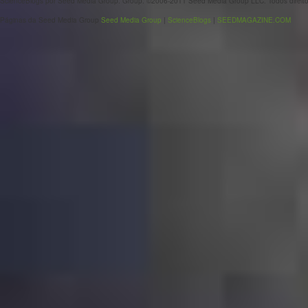
ScienceBlogs por Seed Media Group. Group. ©2006-2011 Seed Media Group LLC. Todos direito
Páginas da Seed Media Group
Seed Media Group
|
ScienceBlogs
|
SEEDMAGAZINE.COM