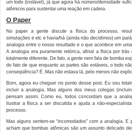
um todo (instável), já que agora há número/densidade sufi
atômicos para sustentar uma reação em cadeia.
O Paper
No paper a gente discute a física do processo, result
simulações e etc e havia/há (ainda não decidimos) um pará
analogia entre o nosso resultado e o que acontece em um
A analogia era puramente retórica, afinal a física por trá
totalmente diferente. De fato, a gente nem fala de bomba ex
do fato de que enquanto as partes são estáveis, o todo nã
conseqüência? É. Mas não estava lá, pelo menos não explic
Bom, agora eu cheguei no ponto desse post. Eu sou total
incluir a analogia. Mas alguns dos meus colegas (inclui
pensam assim. Como eu, todos concordam que a analog
ilustrar a física a ser discutida e ajuda a não-especialist
processo.
Mas alguns sentem-se “incomodados” com a analogia. E 
acham que bombas atômicas são um assunto delicado dem