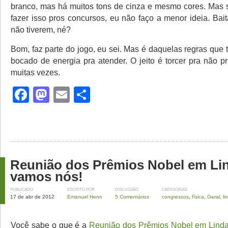
branco, mas há muitos tons de cinza e mesmo cores. Mas 
fazer isso pros concursos, eu não faço a menor ideia. Bai
não tiverem, né?
Bom, faz parte do jogo, eu sei. Mas é daquelas regras qu
bocado de energia pra atender. O jeito é torcer pra não pr
muitas vezes.
Facebook
Mastodon
Email
Share
Reunião dos Prêmios Nobel em Lin
vamos nós!
PUBLICADO
ESCRITO POR
DISCUSSÃO
CATEGORIAS
17 de abr de 2012
Emanuel Henn
5 Comentários
congressos
,
física
,
Geral
,
li
Você sabe o que é a
Reunião dos Prêmios Nobel em Lind