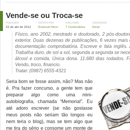
Vende-se ou Troca-se
PUBLICADO
ESCRITO POR
DISCUSSÃO
CATEGORIAS
22 de abr de 2012
Emanuel Henn
7 Comentários
Geral
Físico, ano 2002, mestrado e doutorado, 2 pós-douto
exterior. Duas dezenas de publicações, 6 vezes mais 
documentação comprobatória. Escreve e fala inglês.
Trabalha duro, de sol a sol, segunda a segunda se nec
álcool e comida. Única dona. 11.680 dias rodados. Fi
Vendo, troco, financio.
Tratar: (0987) 6555-4321
Seria bom se fosse assim, não? Mas não
é. Pra fazer concurso, a gente tem que
preparar algo como uma mini-
autobiografia, chamada “Memorial”. Eu
até adoro escrever (se não gostasse
meus posts não seriam tão longos eu
nem teria o blog), mas se tem algo que
me tira do sério e consome um monte de