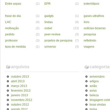
Entre aspas
(1)
EPR
(1)
esteriótipos
frase do dia
(1)
gadgts
(1)
gases ultrafrios
LHC
(4)
lindau
(4)
livro
motivação
(2)
nobel
(13)
notícias bizarras
pedido
(2)
peer-review
(3)
pesquisa
professor
(3)
projetos de pesquisa
(7)
refletindo
taxa de medida
(1)
universo
(3)
viagens
arquivos
categoria
outubro 2013
aniversário
abril 2013
artigos
março 2013
avião
fevereiro 2013
aviso
janeiro 2013
beleza
novembro 2012
blogagem colet
outubro 2012
boas vindas
agosto 2012
bolsa