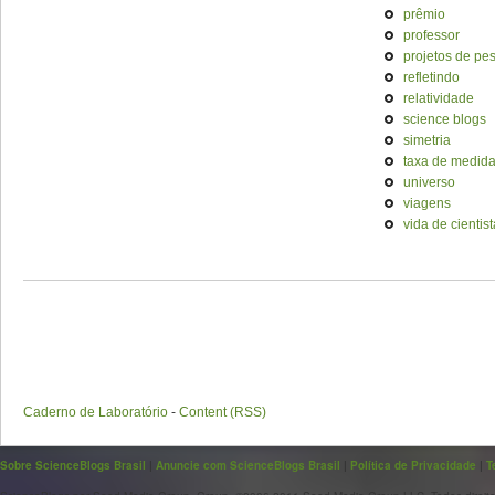
prêmio
professor
projetos de pe
refletindo
relatividade
science blogs
simetria
taxa de medid
universo
viagens
vida de cientist
Caderno de Laboratório
-
Content (RSS)
Sobre ScienceBlogs Brasil
|
Anuncie com ScienceBlogs Brasil
|
Política de Privacidade
|
T