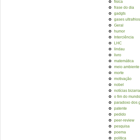
física
frase do dia
gadgts
gases ultrafrios
Geral
humor
Interciência
LHC
lindau
livro
matemática
meio ambiente
morte
motivação
nobel
notícias bizarr
o fim do mund
paradoxo dos
patente
pedido
peer-review
pesquisa
poema
politica