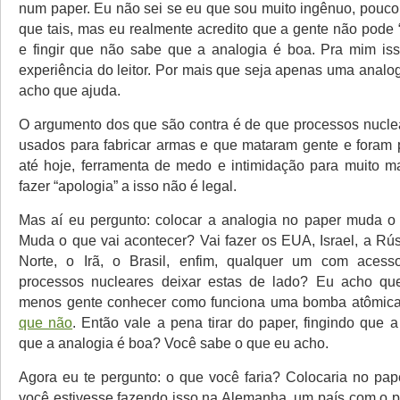
num paper. Eu não sei se eu que sou muito ingênuo, pouco 
que tais, mas eu realmente acredito que a gente não pode 
e fingir que não sabe que a analogia é boa. Pra mim iss
experiência do leitor. Por mais que seja apenas uma analo
acho que ajuda.
O argumento dos que são contra é de que processos nucle
usados para fabricar armas e que mataram gente e foram 
até hoje, ferramenta de medo e intimidação para muito m
fazer “apologia” a isso não é legal.
Mas aí eu pergunto: colocar a analogia no paper muda o
Muda o que vai acontecer? Vai fazer os EUA, Israel, a Rús
Norte, o Irã, o Brasil, enfim, qualquer um com aces
processos nucleares deixar estas de lado? Eu acho que
menos gente conhecer como funciona uma bomba atômic
que não
. Então vale a pena tirar do paper, fingindo que 
que a analogia é boa? Você sabe o que eu acho.
Agora eu te pergunto: o que você faria? Colocaria no pa
você estivesse fazendo isso na Alemanha, um país com o 