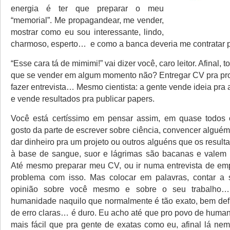
energia é ter que preparar o meu
“memorial”. Me propagandear, me vender,
mostrar como eu sou interessante, lindo,
charmoso, esperto… e como a banca deveria me contratar p
“Esse cara tá de mimimi!” vai dizer você, caro leitor. Afinal,
que se vender em algum momento não? Entregar CV pra pr
fazer entrevista… Mesmo cientista: a gente vende ideia pra 
e vende resultados pra publicar papers.
Você está certíssimo em pensar assim, em quase todos 
gosto da parte de escrever sobre ciência, convencer algué
dar dinheiro pra um projeto ou outros alguéns que os resul
à base de sangue, suor e lágrimas são bacanas e valem 
Até mesmo preparar meu CV, ou ir numa entrevista de 
problema com isso. Mas colocar em palavras, contar a s
opinião sobre você mesmo e sobre o seu trabalho… 
humanidade naquilo que normalmente é tão exato, bem defi
de erro claras… é duro. Eu acho até que pro povo de human
mais fácil que pra gente de exatas como eu, afinal lá nem