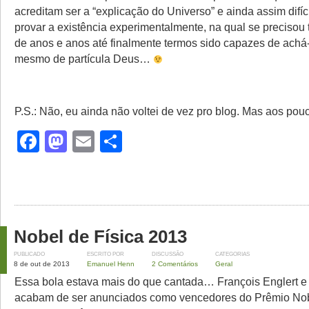
acreditam ser a “explicação do Universo” e ainda assim difíc
provar a existência experimentalmente, na qual se precisou t
de anos e anos até finalmente termos sido capazes de achá-
mesmo de partícula Deus…
P.S.: Não, eu ainda não voltei de vez pro blog. Mas aos p
Facebook
Mastodon
Email
Share
Nobel de Física 2013
PUBLICADO
ESCRITO POR
DISCUSSÃO
CATEGORIAS
8 de out de 2013
Emanuel Henn
2 Comentários
Geral
Essa bola estava mais do que cantada… François Englert e
acabam de ser anunciados como vencedores do Prêmio Nob