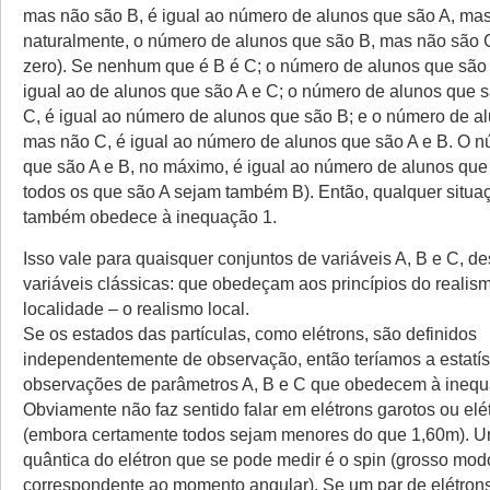
mas não são B, é igual ao número de alunos que são A, mas
naturalmente, o número de alunos que são B, mas não são C
zero). Se nenhum que é B é C; o número de alunos que são 
igual ao de alunos que são A e C; o número de alunos que 
C, é igual ao número de alunos que são B; e o número de a
mas não C, é igual ao número de alunos que são A e B. O 
que são A e B, no máximo, é igual ao número de alunos que
todos os que são A sejam também B). Então, qualquer situaç
também obedece à inequação 1.
Isso vale para quaisquer conjuntos de variáveis A, B e C, 
variáveis clássicas: que obedeçam aos princípios do realis
localidade – o realismo local.
Se os estados das partículas, como elétrons, são definidos
independentemente de observação, então teríamos a estatís
observações de parâmetros A, B e C que obedecem à inequ
Obviamente não faz sentido falar em elétrons garotos ou elét
(embora certamente todos sejam menores do que 1,60m). Um
quântica do elétron que se pode medir é o spin (grosso mod
correspondente ao momento angular). Se um par de elétron