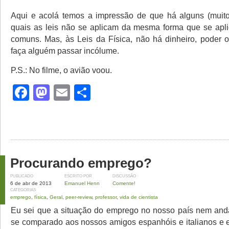
Aqui e acolá temos a impressão de que há alguns (muito
quais as leis não se aplicam da mesma forma que se apl
comuns. Mas, às Leis da Física, não há dinheiro, poder o
faça alguém passar incólume.
P.S.: No filme, o avião voou.
Facebook
Mastodon
Email
Share
Procurando emprego?
PUBLICADO
ESCRITO POR
DISCUSSÃO
6 de abr de 2013
Emanuel Henn
Comente!
CATEGORIAS
emprego
,
física
,
Geral
,
peer-review
,
professor
,
vida de cientista
Eu sei que a situação do emprego no nosso país nem and
se comparado aos nossos amigos espanhóis e italianos e 