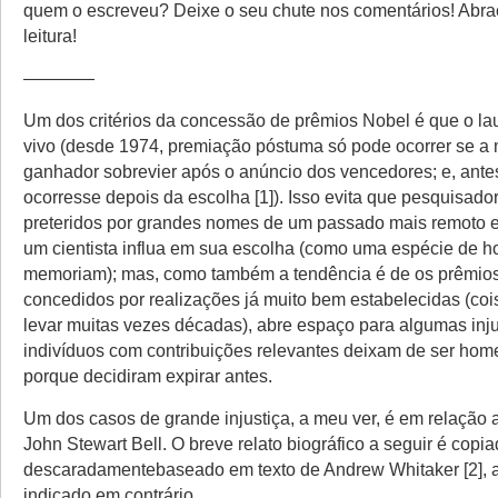
quem o escreveu? Deixe o seu chute nos comentários! Abra
leitura!
————
Um dos critérios da concessão de prêmios Nobel é que o la
vivo (desde 1974, premiação póstuma só pode ocorrer se a 
ganhador sobrevier após o anúncio dos vencedores; e, antes
ocorresse depois da escolha [1]). Isso evita que pesquisado
preteridos por grandes nomes de um passado mais remoto e
um cientista influa em sua escolha (como uma espécie de
memoriam); mas, como também a tendência é de os prêmio
concedidos por realizações já muito bem estabelecidas (co
levar muitas vezes décadas), abre espaço para algumas inju
indivíduos com contribuições relevantes deixam de ser ho
porque decidiram expirar antes.
Um dos casos de grande injustiça, a meu ver, é em relação ao
John Stewart Bell. O breve relato biográfico a seguir é copi
descaradamentebaseado em texto de Andrew Whitaker [2],
indicado em contrário.