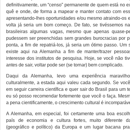
definitivamente, um “censo” permanente de quem está no ex
quê e onde, de forma a mapear e manter contato com esse
apresentando-lhes oportunidades e/ou mesmo atraindo-os e
volta já seria um bom começo. De fato, se tivéssemos n
brasileiras algumas vagas, mesmo que apenas quase-p
pudessem ser preenchidas sem grandes burocracias por p
ponta, a fim de repatriá-los, já seria um ótimo passo. Um
existe aqui na Alemanha a fim de manter/trazer pesso
interesse dos institutos de pesquisa. Hoje, se você não ti
antes de sair, voltar pode ser (se tornar) bem complicado.
Daqui da Alemanha, levo uma experiência maravilhos
culturalmente, a estada aqui valeu cada segundo. Se voc
em seguir carreira científica e quer sair do Brasil para um t
eu só posso recomendar fortemente que você o faça. Mes
a pena cientificamente, o crescimento cultural é incomparáve
A Alemanha, em especial, foi certamente uma boa escol
país de economia e cultura fortes, muito diferente d
(geográfico e político) da Europa e um lugar bacana pr