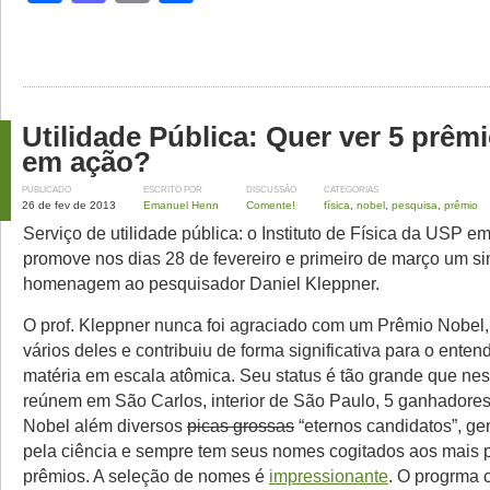
Utilidade Pública: Quer ver 5 prêm
em ação?
PUBLICADO
ESCRITO POR
DISCUSSÃO
CATEGORIAS
26 de fev de 2013
Emanuel Henn
Comente!
física
,
nobel
,
pesquisa
,
prêmio
Serviço de utilidade pública: o Instituto de Física da USP e
promove nos dias 28 de fevereiro e primeiro de março um s
homenagem ao pesquisador Daniel Kleppner.
O prof. Kleppner nunca foi agraciado com um Prêmio Nobel
vários deles e contribuiu de forma significativa para o ente
matéria em escala atômica. Seu status é tão grande que ne
reúnem em São Carlos, interior de São Paulo, 5 ganhadore
Nobel além diversos
picas grossas
“eternos candidatos”, ge
pela ciência e sempre tem seus nomes cogitados aos mais p
prêmios. A seleção de nomes é
impressionante
. O progrma 