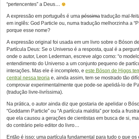
“pertencentes” a Deus…
A expressão em português é uma
péssima
tradução mal-fei
em inglês: God Particle ou, numa tradução melhorzinha a “P
porque esse nome?
A expressão original foi usada em um livro sobre o Bóson d
Partícula Deus: Se o Universo é a resposta, qual é a pergun
onde o autor, Leon Lederman, escreve algo como: “o model
entendimento do Universo a um conjunto pequeno de partíc
interações. Mas ele é incompleto, e
este Bóson de Higgs te
central nessa teoria
e, ainda assim, tem se mostrado tão difíc
comprovar experimentalmente que pode-se apelidá-lo de Pa
(tradução livre-livríssima).
Na prática, o autor ainda diz que gostaria de apelidar o Bó
“Goddamn Particle” ou “A partícula maldita” por toda a frustr
que ela causou a gerações de cientistas em busca de si, ma
do contrário pelo editor do livro…
Então é isso: uma partícula fundamental para tudo o que os c