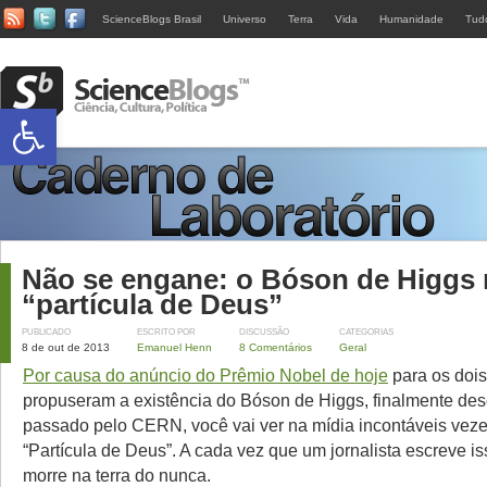
ScienceBlogs Brasil
Universo
Terra
Vida
Humanidade
Tud
Abrir a barra de ferramentas
Não se engane: o Bóson de Higgs 
“partícula de Deus”
PUBLICADO
ESCRITO POR
DISCUSSÃO
CATEGORIAS
8 de out de 2013
Emanuel Henn
8 Comentários
Geral
Por causa do anúncio do Prêmio Nobel de hoje
para os dois
propuseram a existência do Bóson de Higgs, finalmente de
passado pelo CERN, você vai ver na mídia incontáveis vez
“Partícula de Deus”. A cada vez que um jornalista escreve i
morre na terra do nunca.