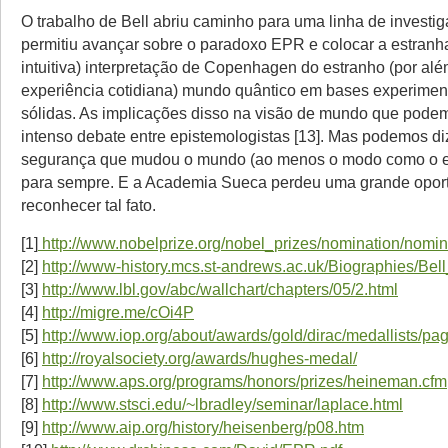
O trabalho de Bell abriu caminho para uma linha de investi
permitiu avançar sobre o paradoxo EPR e colocar a estranha 
intuitiva) interpretação de Copenhagen do estranho (por al
experiência cotidiana) mundo quântico em bases experimen
sólidas. As implicações disso na visão de mundo que podem
intenso debate entre epistemologistas [13]. Mas podemos d
segurança que mudou o mundo (ao menos o modo como o 
para sempre. E a Academia Sueca perdeu uma grande opor
reconhecer tal fato.
[1]
http://www.nobelprize.org/nobel_prizes/nomination/nomin
[2]
http://www-history.mcs.st-andrews.ac.uk/Biographies/Bel
[3]
http://www.lbl.gov/abc/wallchart/chapters/05/2.html
[4]
http://migre.me/cOi4P
[5]
http://www.iop.org/about/awards/gold/dirac/medallists/p
[6]
http://royalsociety.org/awards/hughes-medal/
[7]
http://www.aps.org/programs/honors/prizes/heineman.cfm
[8]
http://www.stsci.edu/~lbradley/seminar/laplace.html
[9]
http://www.aip.org/history/heisenberg/p08.htm