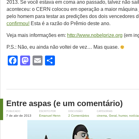
2013. Se você estava em coma ano passado, talvez não sai
aconteceu: o CERN colocou em operação a maior máquina j
pelo homem para testar as predições dos dois vencedores 
confirmou!
Esta é a razão do Prêmio deste ano.
Veja mais informações em:
http://www.nobelprize.org
(em ing
P.S.: Não, eu ainda não voltei de vez… Mas quase.
Facebook
Mastodon
Email
Share
Entre aspas (e um comentário)
PUBLICADO
ESCRITO POR
DISCUSSÃO
CATEGORIAS
7 de abr de 2013
Emanuel Henn
2 Comentários
cinema
,
Geral
,
humor
,
notícia