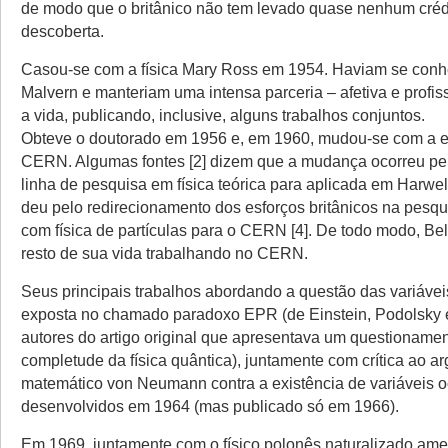
de modo que o britânico não tem levado quase nenhum créd
descoberta.
Casou-se com a física Mary Ross em 1954. Haviam se con
Malvern e manteriam uma intensa parceria – afetiva e profiss
a vida, publicando, inclusive, alguns trabalhos conjuntos.
Obteve o doutorado em 1956 e, em 1960, mudou-se com a e
CERN. Algumas fontes [2] dizem que a mudança ocorreu pel
linha de pesquisa em física teórica para aplicada em Harwell
deu pelo redirecionamento dos esforços britânicos na pesqu
com física de partículas para o CERN [4]. De todo modo, Bel
resto de sua vida trabalhando no CERN.
Seus principais trabalhos abordando a questão das variávei
exposta no chamado paradoxo EPR (de Einstein, Podolsky 
autores do artigo original que apresentava um questionamen
completude da física quântica), juntamente com crítica ao 
matemático von Neumann contra a existência de variáveis o
desenvolvidos em 1964 (mas publicado só em 1966).
Em 1969, juntamente com o físico polonês naturalizado a