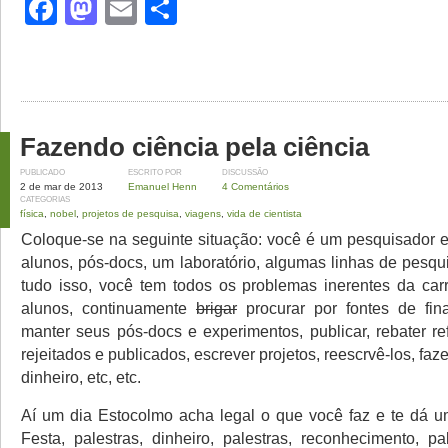
Facebook
Mastodon
Email
Share
Fazendo ciência pela ciência
PUBLICADO
ESCRITO POR
DISCUSSÃO
2 de mar de 2013
Emanuel Henn
4 Comentários
CATEGORIAS
física
,
nobel
,
projetos de pesquisa
,
viagens
,
vida de cientista
Coloque-se na seguinte situação: você é um pesquisador e
alunos, pós-docs, um laboratório, algumas linhas de pesqu
tudo isso, você tem todos os problemas inerentes da carre
alunos, continuamente
brigar
procurar por fontes de fin
manter seus pós-docs e experimentos, publicar, rebater re
rejeitados e publicados, escrever projetos, reescrvê-los, faz
dinheiro, etc, etc.
Aí um dia Estocolmo acha legal o que você faz e te dá 
Festa, palestras, dinheiro, palestras, reconhecimento, pa