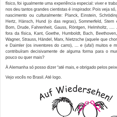
físico, foi igualmente uma experiência especial: viver e trab
nos deu tantos grandes cientistas é inspirador. Pois veja só
nascimento ou culturalmente: Planck, Einstein, Schrödin
Hertz, Hänsch, Hund (o das regras), Sommerfeld, Stern 
Born, Drude, Fahrenheit, Gauss, Röntgen, Helmholtz, …. 
fora da física, Kant, Goethe, Humboldt, Bach, Beethoven
Wagner, Strauss, Händel, Marx, Nietzsche (aquele que chor
e Daimler (os inventores do carro), … e (ufa!) muitos e m
contribuíram decisivamente de alguma forma para o m
pouco ou quer mais?
À Alemanha só posso dizer “até mais, e obrigado pelos peix
Vejo vocês no Brasil. Até logo.