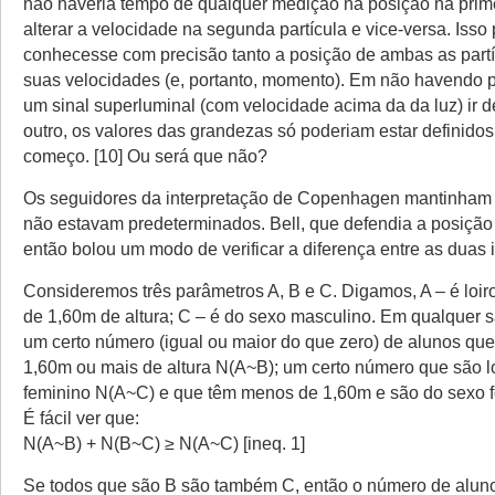
não haveria tempo de qualquer medição na posição na prime
alterar a velocidade na segunda partícula e vice-versa. Isso 
conhecesse com precisão tanto a posição de ambas as part
suas velocidades (e, portanto, momento). Em não havendo p
um sinal superluminal (com velocidade acima da da luz) ir 
outro, os valores das grandezas só poderiam estar definido
começo. [10] Ou será que não?
Os seguidores da interpretação de Copenhagen mantinham 
não estavam predeterminados. Bell, que defendia a posição 
então bolou um modo de verificar a diferença entre as duas 
Consideremos três parâmetros A, B e C. Digamos, A – é loir
de 1,60m de altura; C – é do sexo masculino. Em qualquer s
um certo número (igual ou maior do que zero) de alunos que
1,60m ou mais de altura N(A~B); um certo número que são l
feminino N(A~C) e que têm menos de 1,60m e são do sexo 
É fácil ver que:
N(A~B) + N(B~C) ≥ N(A~C) [ineq. 1]
Se todos que são B são também C, então o número de aluno