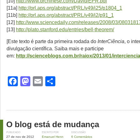
[10]
http://www.drchinese.com/David/EPR.pdf
[11a]
http://prl.aps.org/abstract/PRL/v49/i25/p1804_1
[11b]
http://prl.aps.org/abstract/PRL/v49/i2/p91_1
[12]
http://www.sciencedaily.com/releases/2008/03/080318
[13]
http://plato.stanford.edu/entries/bell-theorem/
[Este texto é parte da primeira rodada do
InterCiência
, o int
divulgação científica. Saiba mais e participe
em:
http://scienceblogs.com.br/raiox/2013/01/interciencia
Facebook
Mastodon
Email
Share
O blog está de mudança
PUBLICADO
ESCRITO POR
DISCUSSÃO
27 de nov de 2012
Emanuel Henn
6 Comentários