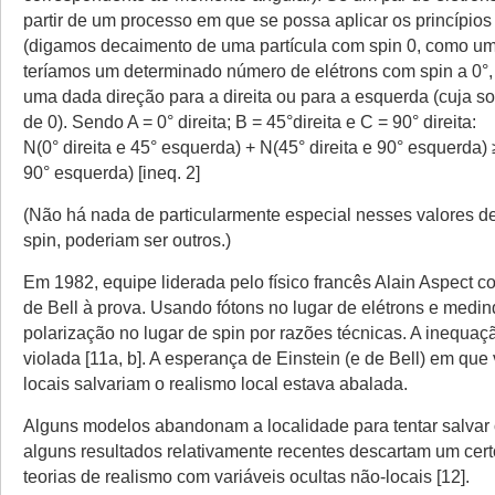
partir de um processo em que se possa aplicar os princípio
(digamos decaimento de uma partícula com spin 0, como um 
teríamos um determinado número de elétrons com spin a 0°,
uma dada direção para a direita ou para a esquerda (cuja s
de 0). Sendo A = 0° direita; B = 45°direita e C = 90° direita:
N(0° direita e 45° esquerda) + N(45° direita e 90° esquerda) ≥
90° esquerda) [ineq. 2]
(Não há nada de particularmente especial nesses valores d
spin, poderiam ser outros.)
Em 1982, equipe liderada pelo físico francês Alain Aspect c
de Bell à prova. Usando fótons no lugar de elétrons e medi
polarização no lugar de spin por razões técnicas. A inequaçã
violada [11a, b]. A esperança de Einstein (e de Bell) em que 
locais salvariam o realismo local estava abalada.
Alguns modelos abandonam a localidade para tentar salvar 
alguns resultados relativamente recentes descartam um cer
teorias de realismo com variáveis ocultas não-locais [12].