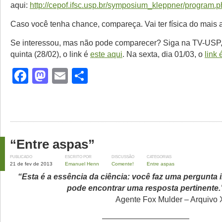
aqui:
http://cepof.ifsc.usp.br/symposium_kleppner/program.
Caso você tenha chance, compareça. Vai ter física do mais al
Se interessou, mas não pode comparecer? Siga na TV-USP, 
quinta (28/02), o link é
este aqui
. Na sexta, dia 01/03, o
link 
Facebook
Mastodon
Email
Share
“Entre aspas”
PUBLICADO
ESCRITO POR
DISCUSSÃO
CATEGORIAS
21 de fev de 2013
Emanuel Henn
Comente!
Entre aspas
“Esta é a essência da ciência: você faz uma pergunta 
pode encontrar uma resposta pertinente.
Agente Fox Mulder – Arquivo 
———————————