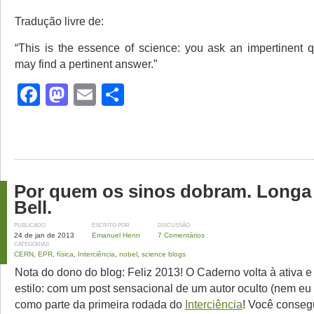
Tradução livre de:
“This is the essence of science: you ask an impertinent 
may find a pertinent answer.”
Facebook
Mastodon
Email
Share
Por quem os sinos dobram. Longa 
Bell.
PUBLICADO
ESCRITO POR
DISCUSSÃO
24 de jan de 2013
Emanuel Henn
7 Comentários
CATEGORIAS
CERN
,
EPR
,
física
,
Interciência
,
nobel
,
science blogs
Nota do dono do blog: Feliz 2013! O Caderno volta à ativa 
estilo: com um post sensacional de um autor oculto (nem eu 
como parte da primeira rodada do
Interciência
! Você conseg