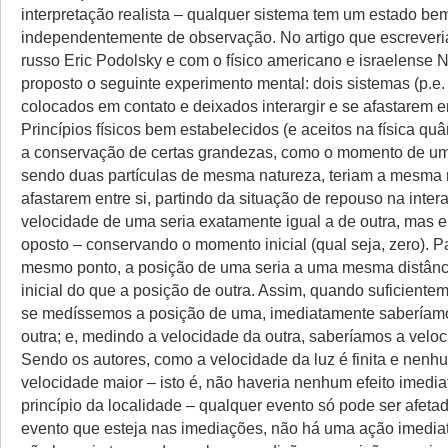
interpretação realista – qualquer sistema tem um estado bem
independentemente de observação. No artigo que escreveria
russo Eric Podolsky e com o físico americano e israelense 
proposto o seguinte experimento mental: dois sistemas (p.e. 
colocados em contato e deixados interargir e se afastarem em
Princípios físicos bem estabelecidos (e aceitos na física quâ
a conservação de certas grandezas, como o momento de um
sendo duas partículas de mesma natureza, teriam a mesma
afastarem entre si, partindo da situação de repouso na intera
velocidade de uma seria exatamente igual a de outra, mas 
oposto – conservando o momento inicial (qual seja, zero). P
mesmo ponto, a posição de uma seria a uma mesma distânc
inicial do que a posição de outra. Assim, quando suficiente
se medíssemos a posição de uma, imediatamente saberíam
outra; e, medindo a velocidade da outra, saberíamos a velo
Sendo os autores, como a velocidade da luz é finita e nenhu
velocidade maior – isto é, não haveria nenhum efeito imediat
princípio da localidade – qualquer evento só pode ser afetad
evento que esteja nas imediações, não há uma ação imediata