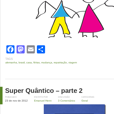
Facebook
Mastodon
Email
Share
TAGS
alemanha
,
brasil
,
casa
,
férias
,
mudança
,
repatriação
,
viagem
Super Quântico – parte 2
PUBLICADO
ESCRITO POR
DISCUSSÃO
CATEGORIAS
23 de nov de 2012
Emanuel Henn
3 Comentários
Geral