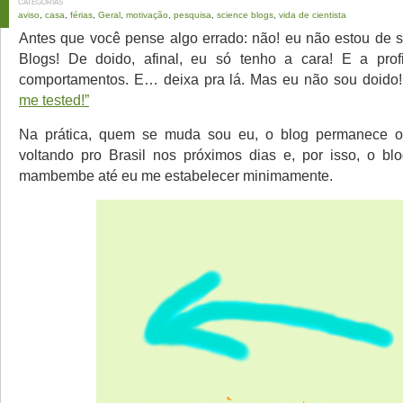
CATEGORIAS
aviso
,
casa
,
férias
,
Geral
,
motivação
,
pesquisa
,
science blogs
,
vida de cientista
Antes que você pense algo errado: não! eu não estou de 
Blogs! De doido, afinal, eu só tenho a cara! E a prof
comportamentos. E… deixa pra lá. Mas eu não sou doido
me tested!”
Na prática, quem se muda sou eu, o blog permanece o
voltando pro Brasil nos próximos dias e, por isso, o blo
mambembe até eu me estabelecer minimamente.