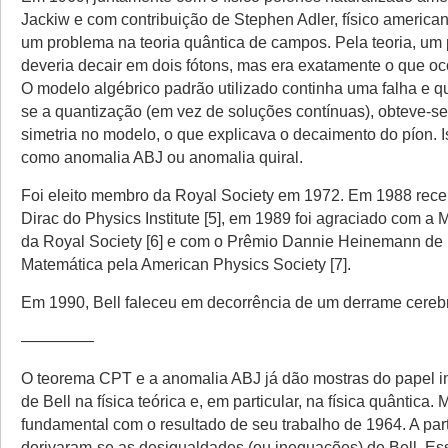
Jackiw e com contribuição de Stephen Adler, físico america
um problema na teoria quântica de campos. Pela teoria, um 
deveria decair em dois fótons, mas era exatamente o que oco
O modelo algébrico padrão utilizado continha uma falha e 
se a quantização (em vez de soluções contínuas), obteve-s
simetria no modelo, o que explicava o decaimento do píon. 
como anomalia ABJ ou anomalia quiral.
Foi eleito membro da Royal Society em 1972. Em 1988 rec
Dirac do Physics Institute [5], em 1989 foi agraciado com 
da Royal Society [6] e com o Prêmio Dannie Heinemann de 
Matemática pela American Physics Society [7].
Em 1990, Bell faleceu em decorrência de um derrame cerebr
————–
O teorema CPT e a anomalia ABJ já dão mostras do papel i
de Bell na física teórica e, em particular, na física quântica. 
fundamental com o resultado de seu trabalho de 1964. A part
derivaram-se as desigualdades (ou inequações) de Bell. Es