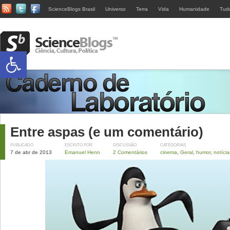
ScienceBlogs Brasil
Universo
Terra
Vida
Humanidade
Tud
Abrir a barra de ferramentas
Entre aspas (e um comentário)
PUBLICADO
ESCRITO POR
DISCUSSÃO
CATEGORIAS
7 de abr de 2013
Emanuel Henn
2 Comentários
cinema
,
Geral
,
humor
,
notícia