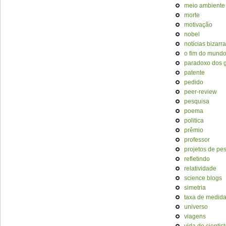
meio ambiente
morte
motivação
nobel
notícias bizarr
o fim do mund
paradoxo dos
patente
pedido
peer-review
pesquisa
poema
politica
prêmio
professor
projetos de pe
refletindo
relatividade
science blogs
simetria
taxa de medid
universo
viagens