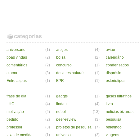
categorias
aniversário
(1)
artigos
(4)
avião
boas vindas
(2)
bolsa
(2)
calendário
comentários
(2)
concurso
(1)
condensados
cromo
(3)
desatres naturais
(1)
disprósio
Entre aspas
(1)
EPR
(1)
esteriótipos
frase do dia
(1)
gadgts
(1)
gases ultrafrios
LHC
(4)
lindau
(4)
livro
motivação
(2)
nobel
(13)
notícias bizarras
pedido
(2)
peer-review
(3)
pesquisa
professor
(3)
projetos de pesquisa
(7)
refletindo
taxa de medida
(1)
universo
(3)
viagens