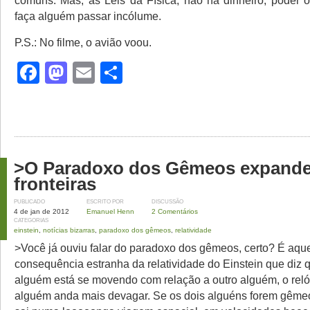
comuns. Mas, às Leis da Física, não há dinheiro, poder o
faça alguém passar incólume.
P.S.: No filme, o avião voou.
Facebook
Mastodon
Email
Share
>O Paradoxo dos Gêmeos expand
fronteiras
PUBLICADO
ESCRITO POR
DISCUSSÃO
4 de jan de 2012
Emanuel Henn
2 Comentários
CATEGORIAS
einstein
,
notícias bizarras
,
paradoxo dos gêmeos
,
relatividade
>Você já ouviu falar do paradoxo dos gêmeos, certo? É aqu
consequência estranha da relatividade do Einstein que diz
alguém está se movendo com relação a outro alguém, o reló
alguém anda mais devagar. Se os dois alguéns forem gême