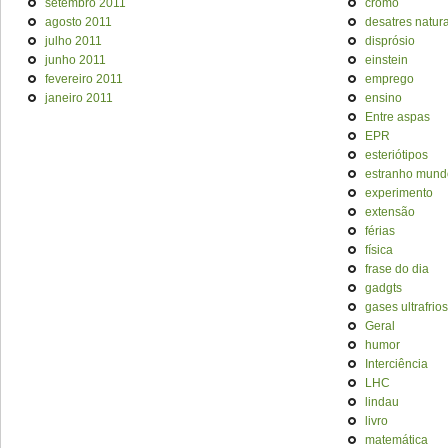
setembro 2011
cromo
agosto 2011
desatres natura
julho 2011
disprósio
junho 2011
einstein
fevereiro 2011
emprego
janeiro 2011
ensino
Entre aspas
EPR
esteriótipos
estranho mund
experimento
extensão
férias
física
frase do dia
gadgts
gases ultrafrios
Geral
humor
Interciência
LHC
lindau
livro
matemática