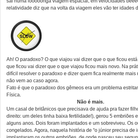
sai numa looooonga viagem espacial, em velocidades beee
relatividade diz que na volta da viagem eles vão ter idades d
Ah! O paradoxo? O que viajou vai dizer que o que ficou está
que ficou vai dizer que o que viajou ficou mais novo. Na prát
difícil resolver o paradoxo e dizer quem fica realmente mais
não vem ao caso agora.
Fato é que o paradoxo dos gêmeos era um problema estritam
Física.
Não é mais.
Um casal de britânicos que precisava de ajuda pra fazer fil
direito: um deles tinha baixa fertilidade!), gerou 5 embriões 
alguns anos. Dois foram implantados e um sobreviveu. Os ou
congelados. Agora, naquela história de “o júnior precisa de 
implantaram os outros embriões, de onde nasceu seu segun