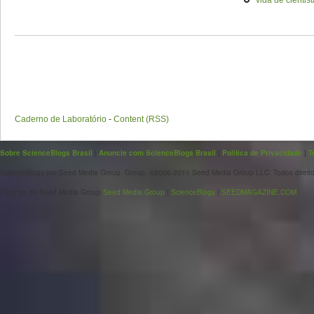
vida de cientist
Caderno de Laboratório
-
Content (RSS)
Sobre ScienceBlogs Brasil
|
Anuncie com ScienceBlogs Brasil
|
Política de Privacidade
|
T
ScienceBlogs por Seed Media Group. Group. ©2006-2011 Seed Media Group LLC. Todos direito
Páginas da Seed Media Group
Seed Media Group
|
ScienceBlogs
|
SEEDMAGAZINE.COM