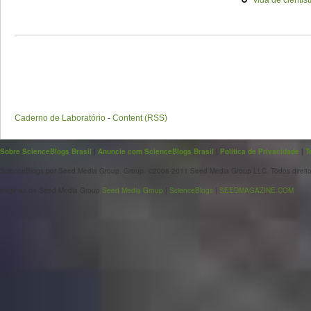
vida de cientist
Caderno de Laboratório
-
Content (RSS)
Sobre ScienceBlogs Brasil
|
Anuncie com ScienceBlogs Brasil
|
Política de Privacidade
|
T
ScienceBlogs por Seed Media Group. Group. ©2006-2011 Seed Media Group LLC. Todos direito
Páginas da Seed Media Group
Seed Media Group
|
ScienceBlogs
|
SEEDMAGAZINE.COM