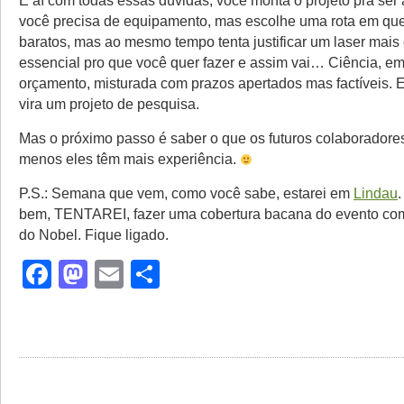
E aí com todas essas dúvidas, você monta o projeto pra ser a
você precisa de equipamento, mas escolhe uma rota em que
baratos, mas ao mesmo tempo tenta justificar um laser mais
essencial pro que você quer fazer e assim vai… Ciência, 
orçamento, misturada com prazos apertados mas factíveis. 
vira um projeto de pesquisa.
Mas o próximo passo é saber o que os futuros colaborado
menos eles têm mais experiência.
P.S.: Semana que vem, como você sabe, estarei em
Lindau
.
bem, TENTAREI, fazer uma cobertura bacana do evento co
do Nobel. Fique ligado.
Facebook
Mastodon
Email
Share