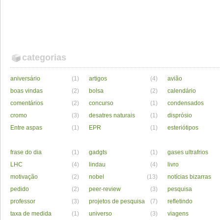
categorias
aniversário
(1)
artigos
(4)
avião
boas vindas
(2)
bolsa
(2)
calendário
comentários
(2)
concurso
(1)
condensados
cromo
(3)
desatres naturais
(1)
disprósio
Entre aspas
(1)
EPR
(1)
esteriótipos
frase do dia
(1)
gadgts
(1)
gases ultrafrios
LHC
(4)
lindau
(4)
livro
motivação
(2)
nobel
(13)
notícias bizarras
pedido
(2)
peer-review
(3)
pesquisa
professor
(3)
projetos de pesquisa
(7)
refletindo
taxa de medida
(1)
universo
(3)
viagens