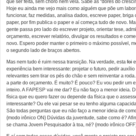
que ser feita, sem choro nem vela. Sabe as “dores do cresci
Hoje eu ainda me vejo mais como alguém que põe um labora
funcionar, faz medidas, analisa dados, escreve paper, briga
paper, por fim publica o paper e aí começa tudo de novo. M
gente passa pro lado do escrever projeto, orientar tese, admi
orçamento, escrever relatório, divulgar os resultados e come
novo. Espero poder manter o primeiro o máximo possível,
o segundo lado de braços abertos.
Mas nem tudo é ruim nessa transição. Na verdade, esta
foi
e
experiência bem interessante: projetar o futuro, pedir auxílio
relevantes sem tirar os pés do chão e sem reinventar a roda. 
a parte do orçamento. É muito? É pouco? Eu vou pedir um 
inteiro. A FAPESP vai me dar? Eu não faço a menor ideia. 
física que eu quero fazer ou depende da física que o assess
interessante? Ou ele vai pesar se eu tenho alguma capacid
São todas perguntas que eu não faço a menor ideia de com
{modo irônico ON} Dúvidas da juventude, sabe como é? Afina
se chama Jovem Pesquisador à toa, né? {modo irônico OFF