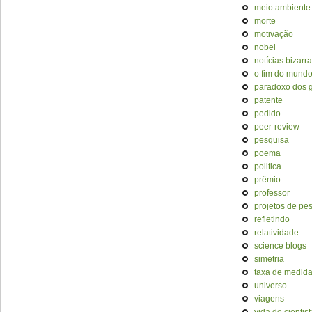
meio ambiente
morte
motivação
nobel
notícias bizarr
o fim do mund
paradoxo dos
patente
pedido
peer-review
pesquisa
poema
politica
prêmio
professor
projetos de pe
refletindo
relatividade
science blogs
simetria
taxa de medid
universo
viagens