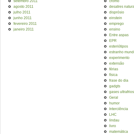
setembro 2011
cromo
agosto 2011
desatres natura
julho 2011
disprósio
junho 2011
einstein
fevereiro 2011
emprego
janeiro 2011
ensino
Entre aspas
EPR
esteriótipos
estranho mund
experimento
extensão
férias
física
frase do dia
gadgts
gases ultrafrios
Geral
humor
Interciência
LHC
lindau
livro
matemática