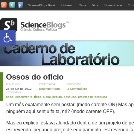
ScienceBlogs Brasil
Universo
Terra
Vida
Humanidade
Tud
Abrir a barra de ferramentas
Ossos do ofício
PUBLICADO
ESCRITO POR
DISCUSSÃO
26 de jun de 2012
Emanuel Henn
3 Comentários
CATEGORIAS
bolsa
,
experimento
,
física
,
Geral
,
pedido
,
pesquisa
,
projetos de pesquisa
Um mês exatamente sem postar. {modo carente ON} Mas ap
ninguém aqui sentiu falta, né? {modo carente OFF}.
Mas eu explico: estava afundado dentro de um projeto de pe
escrevendo, pegando preço de equipamento, escrevendo, 