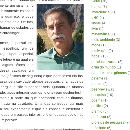
sando luz, de forma que o seu movimento vai para o
Geral
(38)
lmente um sistema no
humor
(3)
efetivamente coloca o
Interciência
(1)
te quântico, e pode
LHC
(4)
do ambiente. De fato,
lindau
(4)
chamar de estados do
livro
(1)
Schrödinger.
matemática
(1)
meio ambiente
(3)
oche, ele possui uma
morte
(1)
is espelhos, um de
motivação
(2)
tro) super especial,
nobel
(13)
-refletora e na qual ele
notícias bizarras
(2)
 alguns fótons que
o fim do mundo
(1)
 dessa cavidade um
paradoxo dos gêmeos
(
imo (décimos de segundo) o que permite estudá-los.
patente
(1)
passa pela cavidade átomos especiais, chamados de
pedido
(2)
berg que são super-sensíveis. Quando os átomos
peer-review
(3)
e, após interagir com os fótons (sem destruí-los!!!)
pesquisa
(16)
medir, a partir do que aconteceu com os átomos,
poema
(1)
s havia na cavidade. Uma das conseqüência mais
politica
(2)
do seu experimento é que ele consegue observar o
prêmio
(5)
vidade em passos inteiros: o fóton desaparece e não
professor
(3)
um por vez.
projetos de pesquisa
(7)
refletindo
(6)