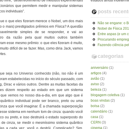
ão livre, “desenvolvimento de métodos experimentais
estados ainda indeterm
cionários que permitem medir e manipular sistemas
posts recent
cos individuais”.
ue o que eles fizeram merece o Nobel, um dos mais
Não se engane: o Bó
o o mais) prestigiados prêmios em Física? A questão
Nobel de Física 20
oavelmente simples de se responder, e vai ao
Entre aspas (e um 
tro da razão pela qual muitos outros também
Procurando empre
am esse mesmo prêmio: o que eles fizeram é muito,
Fazendo ciência pel
 muito difícil de se fazer. Mas, como diria Jack, vamos
rtes.
categorias
aniversário
(1)
artigos
(4)
que seja no Universo conhecido (não, iso não é um
avião
(1)
foram estabelecidas no início do século passado, com
aviso
(2)
g, Dirac e vários outros. Dentre as muitas facetas da
beleza
(1)
ntes dizem respeito ao estado em que um sistema
blogagem coletiva
(1)
 do que vemos no nosso dia-a-dia, em que algo que é
boas vindas
(2)
 quântico individual pode ser branco, preto ou uma
bolsa
(2)
 cinza que você imaginar. É a chamada superposição
calendário
(1)
r esse sistema em nenhum tom de cinza: quando você
casa
(1)
nco ou preto, e isso destruirá o estado superposto do
CERN
(3)
m de cinza, se medir o mesmíssimo sistema quântico
cinema
(1)
Mas a cada vez, você o destrói. Complicado? Sim,