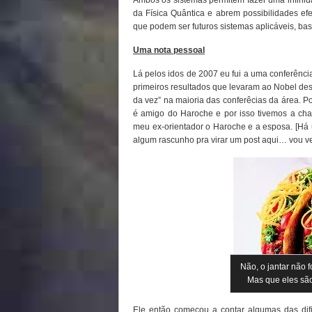
Ambos os sistemas permitem fazer uma infini
da Física Quântica e abrem possibilidades ef
que podem ser futuros sistemas aplicáveis, ba
Uma nota pessoal
Lá pelos idos de 2007 eu fui a uma conferênc
primeiros resultados que levaram ao Nobel des
da vez” na maioria das conferêcias da área. P
é amigo do Haroche e por isso tivemos a chan
meu ex-orientador o Haroche e a esposa. [Há 
algum rascunho pra virar um post aqui… vou ve
Não, o jantar não
Mas que eles são
Ele então começou a contar algumas das di