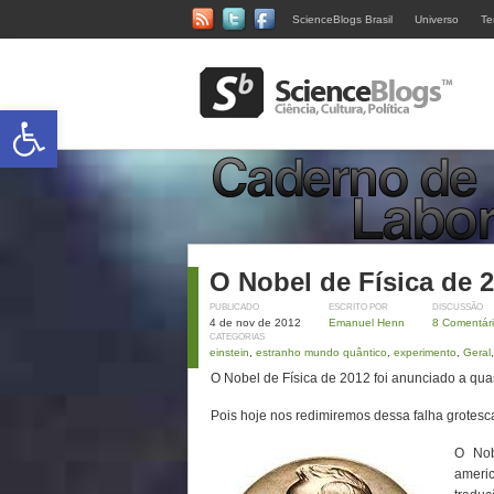
ScienceBlogs Brasil
Universo
Te
Abrir a barra de ferramentas
O Nobel de Física de 
PUBLICADO
ESCRITO POR
DISCUSSÃO
4 de nov de 2012
Emanuel Henn
8 Comentár
CATEGORIAS
einstein
,
estranho mundo quântico
,
experimento
,
Geral
O Nobel de Física de 2012 foi anunciado a qu
Pois hoje nos redimiremos dessa falha grote
O Nob
ameri