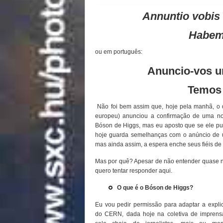
Annuntio vobi
Habe
ou em português:
Anuncio-vos u
Temos
Não foi bem assim que, hoje pela manhã, o d
europeu) anunciou a confirmação de uma no
Bóson de Higgs, mas eu aposto que se ele pude
hoje guarda semelhanças com o anúncio de um
mas ainda assim, a espera enche seus fiéis de e
Mas por quê? Apesar de não entender quase na
quero tentar responder aqui.
O que é o Bóson de Higgs?
Eu vou pedir permissão para adaptar a explic
do CERN, dada hoje na coletiva de imprens