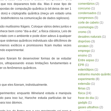
comentários
(2)
a que nos deparamos todo dia. Mas é esse tipo de
concurso
(1)
postas de computação quântica (o bit deixa de ser 1
condensados
(1)
 dois) e criptografia quântica (meça um estado uma
congressos
(5)
ra bisbilhoteiros na comunicação de dados sigilosos).
corte de cabelo
(1)
são muitíssimo frágeis. Coloque vários deles juntos e
cosmologia
(2)
ece bem como “dia-a-dia”, a física clássica, Leis de
cromo
(3)
ntato com o ambiente e pode dizer adeus à qualquer
desatres naturais
(1)
que sistemas quânticos individuais são dificílimos de
disprósio
(3)
ômenos exóticos e promissores ficam muitas vezes
einstein
(2)
undo experimental.
emprego
(1)
ensino
(2)
no fizeram foi desenvolver formas de se estudar
Entre aspas
(1)
os, ultrapassando essas limitações fundamentais e
EPR
(1)
der os fenômenos quânticos.
esteriótipos
(1)
estranho mundo quântic
experimento
(8)
extensão
(1)
 que eles fizeram, individualmente.
férias
(2)
xperimentos: enquanto Wineland estuda e manipula
física
(24)
do para isso luz, Haroche estuda partículas de luz
frase do dia
(1)
ara isso átomos.
gadgts
(1)
gases ultrafrios
(2)