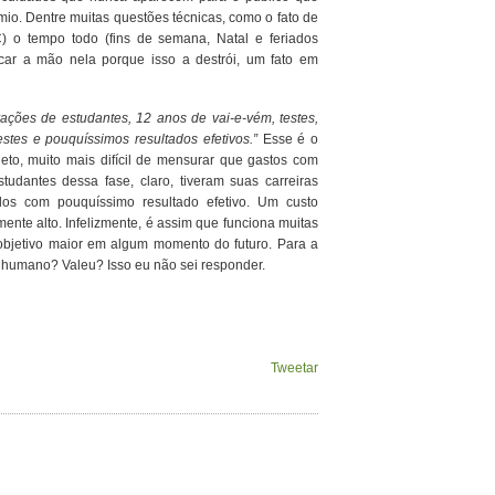
io. Dentre muitas questões técnicas, como o fato de
C) o tempo todo (fins de semana, Natal e feriados
car a mão nela porque isso a destrói, um fato em
rações de estudantes, 12 anos de vai-e-vém, testes,
stes e pouquíssimos resultados efetivos.”
Esse é o
to, muito mais difícil de mensurar que gastos com
tudantes dessa fase, claro, tiveram suas carreiras
os com pouquíssimo resultado efetivo. Um custo
mente alto. Infelizmente, é assim que funciona muitas
m objetivo maior em algum momento do futuro. Para a
a humano? Valeu? Isso eu não sei responder.
Tweetar