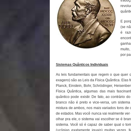
traduç
revolu
quânti
E porq
(se nã
é raz
encon
ganhar
muito,
por pa
Sistemas Quânticos Individuais
As leis fundamentais que regem o que quer 
exagero) são as Leis da Física Quântica. Elas 
Planck, Einstein, Bohr, Schrödinger, Heisenber
Física Quântica, algumas das mais fascina
quântico pode existir. De fato, ao contrário
branco não é preto e vice-versa, um sistema
mistura de ambos, nos mais variados tons de
de estados. Mas você nunca vai realmente ve
olhar pra ele, o sistema vai escolher se é bra
sistema. Você só é capaz de saber qual o to
(=cópias exatamente iguais) muitas vezes. 