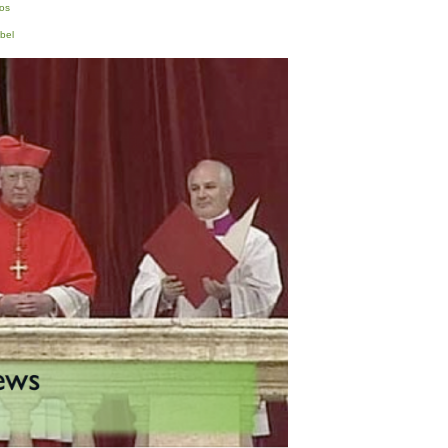
os
bel