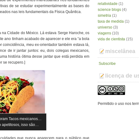
dade de experimentos interessantes nos fundamentos
relatividade
(1)
etivas de se estudar experimentalmente as bases do
science blogs
(4)
seados nas leis fundamentais da Física Quântica.
simetria
(1)
taxa de medida
(1)
universo
(3)
ia na Cidade do México. Lá estava Serge Haroche, os
viagens
(10)
te ano tinham acabado de aparecer e ele era “a bola
vida de cientista
(15)
or coincidência, meu ex-orientador também estava lá,
miscelânea
ce de ir jantar juntos: eu, dois colegas mexicanos,
uma história ótima desse jantar que está perdida em
r se recupero.]
Subscribe
licença de u
Permitido o uso nos ter
 foram Tacos mexicanos…
 apetitosos, isso são…
ficuldades que nunca aparecem para o público que