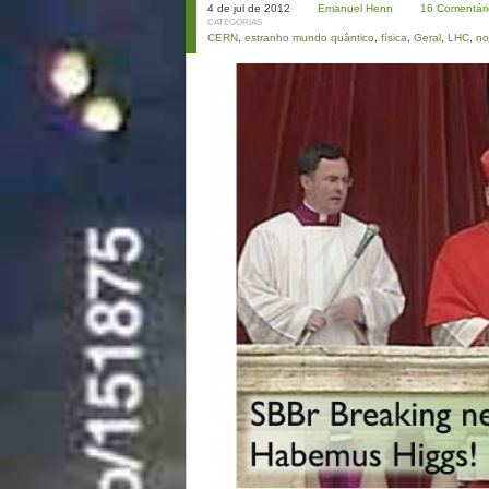
4 de jul de 2012
Emanuel Henn
16 Comentári
CATEGORIAS
CERN
,
estranho mundo quântico
,
física
,
Geral
,
LHC
,
no