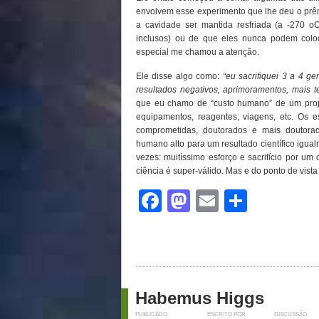
envolvem esse experimento que lhe deu o prêm
a cavidade ser mantida resfriada (a -270 o
inclusos) ou de que eles nunca podem colo
especial me chamou a atenção.
Ele disse algo como:
“eu sacrifiquei 3 a 4 ge
resultados negativos, aprimoramentos, mais te
que eu chamo de “custo humano” de um proje
equipamentos, reagentes, viagens, etc. Os es
comprometidas, doutorados e mais doutorad
humano alto para um resultado científico igual
vezes: muitíssimo esforço e sacrifício por u
ciência é super-válido. Mas e do ponto de vist
Facebook
Mastodon
Email
Share
Habemus Higgs
PUBLICADO
ESCRITO POR
DISCUSSÃO