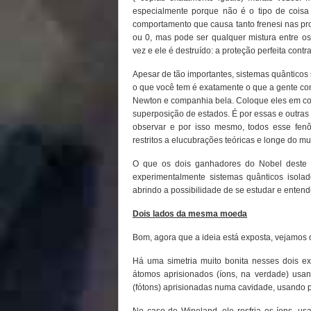
especialmente porque não é o tipo de cois
comportamento que causa tanto frenesi nas pro
ou 0, mas pode ser qualquer mistura entre os
vez e ele é destruído: a proteção perfeita cont
Apesar de tão importantes, sistemas quânticos 
o que você tem é exatamente o que a gente conh
Newton e companhia bela. Coloque eles em co
superposição de estados. É por essas e outras 
observar e por isso mesmo, todos esse fen
restritos a elucubrações teóricas e longe do m
O que os dois ganhadores do Nobel deste a
experimentalmente sistemas quânticos isolad
abrindo a possibilidade de se estudar e enten
Dois lados da mesma moeda
Bom, agora que a ideia está exposta, vejamos o
Há uma simetria muito bonita nesses dois e
átomos aprisionados (íons, na verdade) usan
(fótons) aprisionadas numa cavidade, usando p