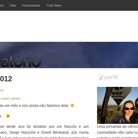
rra
Vida
Humanidade
Tudo Mais
perfil
2012
ios
,
nobel
,
prêmio
ase um mês e nós ainda não falamos dele.
sca…
el deste ano foi dividido por um francês e um
Uma jornalista de ciênci
cano, Serge Haroche e David Wineland, por, numa
curiosidade não cabe n