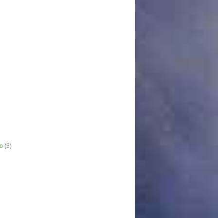
o
(5)