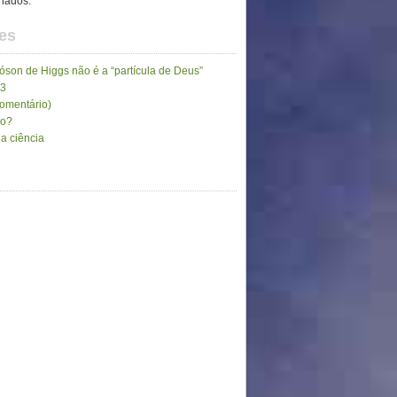
inados.
es
son de Higgs não é a “partícula de Deus”
13
comentário)
go?
a ciência