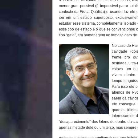
No caso de Wineland, ele resfria os íons, u
menor
grau possível (é impossível parar tota
contexto da Física Quâtica) e usando luz ele 
íon em um estado superposto, exclusivamen
estudar esse sistema, completamente isolado 
esse tipo de estado é o que se convencionou 
tipo “gato”, em homenagem ao famoso gato de 
No caso de Har
cavidade (do
frente pro ou
resfriada, ultra
coloca um ou
vivem dentro
tempo longuíss
Para isso ele 
átomos de Ryd
saem da cavidad
ele consegue 
quantos fóton
interessantes 
“desaparecimento” dos fótons de dentro da ca
apenas metade dele ou um terço, mas sempre 