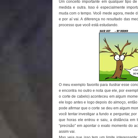
Um conceito importante em qualquer tipo d
medida e outra. Isso é especialmente impo
muda com o tempo. Você mede agora, mede da
e por aí vai. A diferença no resultado das m
processo que você está estudando.
O meu exemplo favorito para ilustrar esse co
e encontra no outro e nota que ele, por exemp
o corte de cabelo) aconteceu em algum momen
ele logo antes e logo depois do almoço, então 
pode afirmar que o corte se deu em algum mo
você tentar investigar a fundo e perguntar, po
que horas ele entrou e saiu, a distância e
“precisão” em apontar o exato momento do 
assim vai.
Mas veja que isso tem um limite interessante