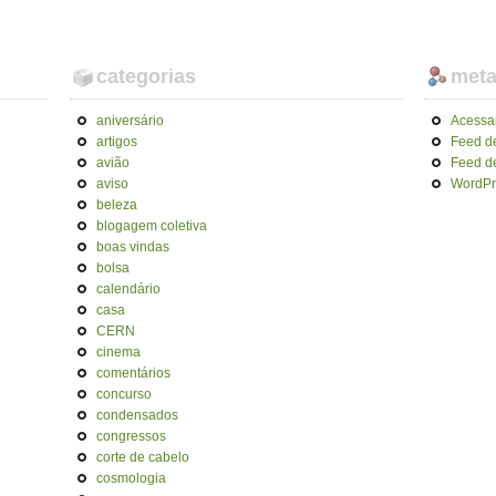
categorias
met
aniversário
Acessa
artigos
Feed d
avião
Feed d
aviso
WordPr
beleza
blogagem coletiva
boas vindas
bolsa
calendário
casa
CERN
cinema
comentários
concurso
condensados
congressos
corte de cabelo
cosmologia