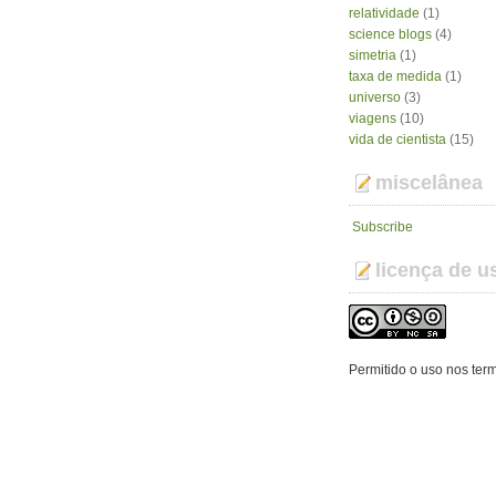
relatividade
(1)
science blogs
(4)
simetria
(1)
taxa de medida
(1)
universo
(3)
viagens
(10)
vida de cientista
(15)
miscelânea
Subscribe
licença de u
Permitido o uso nos ter