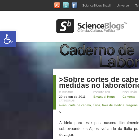
ScienceBlogs Brasil
Universo
Te
Abrir a barra de ferramentas
>Sobre cortes de cabel
medidas no laboratóri
PUBLICADO
ESCRITO POR
DISCUSSÃO
20 de out de 2011
Emanuel Henn
Comente!
CATEGORIAS
avião
,
corte de cabelo
,
física
,
taxa de medida
,
viagens
>
A ideia para este post nasceu, literalmen
sobrevoando os Alpes, voltando da Itália 
devagar.