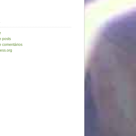
a
r
e posts
e comentários
ess.org