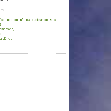
inados.
es
son de Higgs não é a “partícula de Deus”
13
comentário)
go?
a ciência