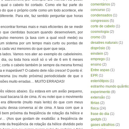
comentários
(2)
 qual o cabelo foi cortado. Como ele faz parte do
concurso
(1)
o do que o próprio corte como um todo acontece, ele
condensados
(1)
ferente. Para ele, faz sentido perguntar que horas
congressos
(5)
corte de cabelo
(1)
ncontrar formas mais e mais eficientes de se medir
cosmologia
(2)
so que cientistas buscam quando desenvolvem, por
cromo
(3)
pulso menores (a taxa com a qual você mede) ou
desatres naturais
(1)
 um sistema por um tempo mais curto ou pontas de
disprósio
(3)
 cada vez menores do que quer que seja.
einstein
(2)
s lados. Vamos nos ater ao exemplo do cabeleireiro.
emprego
(1)
o dia, ou toda hora você só o vê de 6 em 6 meses
ensino
(2)
r, corta o cabelo também (e sempre da mesma forma)
Entre aspas
(1)
a e inapelável? O cabelo dele não cresce! O ponto é:
EPR
(1)
esma (ou muito próxima) periodicidade de que o
esteriótipos
(1)
nclusões muito erradas… MUITO ERRADAS!
estranho mundo quântic
rês vídeos abaixo. Eu estava em um avião pequeno,
experimento
(8)
isual bacana lá de cima. Aí eu notei que o movimento
extensão
(1)
 era diferente (muito mais lento) do que com meus
férias
(2)
duziu dessa conversa aí de cima. A taxa com que a
física
(24)
 bem próxima da freqüência de rotação da hélice e
frase do dia
(1)
ar… (Aos que gostam de exatidão: a freqüência de
gadgts
(1)
te da freqüência de rotação da hélice dividido pelo
gases ultrafrios
(2)