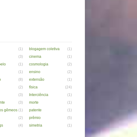
(1)
blogagem coletiva
(1)
(3)
cinema
(1)
belo
(1)
cosmologia
(2)
(1)
ensino
(2)
o
(8)
extensão
(1)
(2)
física
(24)
(3)
Interciência
(1)
nte
(3)
morte
(1)
os gêmeos
(1)
patente
(1)
(2)
prêmio
(5)
gs
(4)
simetria
(1)