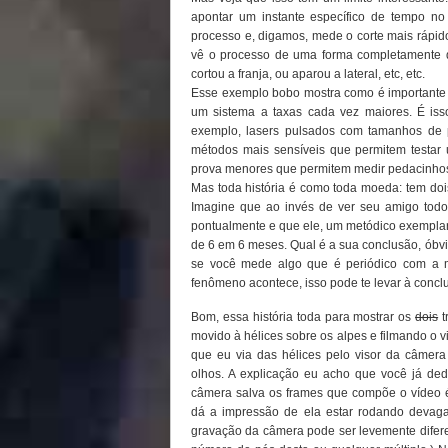
apontar um instante específico de tempo no
processo e, digamos, mede o corte mais rápid
vê o processo de uma forma completamente di
cortou a franja, ou aparou a lateral, etc, etc.
Esse exemplo bobo mostra como é importante e
um sistema a taxas cada vez maiores. É is
exemplo, lasers pulsados com tamanhos de 
métodos mais sensíveis que permitem testar
prova menores que permitem medir pedacinhos
Mas toda história é como toda moeda: tem doi
Imagine que ao invés de ver seu amigo tod
pontualmente e que ele, um metódico exempla
de 6 em 6 meses. Qual é a sua conclusão, óbvi
se você mede algo que é periódico com a m
fenômeno acontece, isso pode te levar à co
Bom, essa história toda para mostrar os
dois
t
movido à hélices sobre os alpes e filmando o v
que eu via das hélices pelo visor da câmera
olhos. A explicação eu acho que você já de
câmera salva os frames que compõe o vídeo é
dá a impressão de ela estar rodando devag
gravação da câmera pode ser levemente diferen