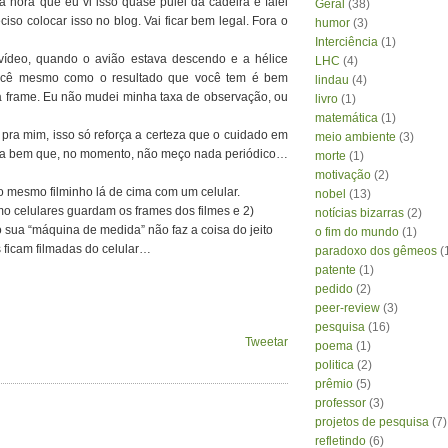
 hora que eu vi isso quase pulei da cadeira e falei
Geral
(38)
so colocar isso no blog. Vai ficar bem legal. Fora o
humor
(3)
Interciência
(1)
 vídeo, quando o avião estava descendo e a hélice
LHC
(4)
você mesmo como o resultado que você tem é bem
lindau
(4)
da frame. Eu não mudei minha taxa de observação, ou
livro
(1)
matemática
(1)
 e pra mim, isso só reforça a certeza que o cuidado em
meio ambiente
(3)
inda bem que, no momento, não meço nada periódico…
morte
(1)
motivação
(2)
iz o mesmo filminho lá de cima com um celular.
nobel
(13)
mo celulares guardam os frames dos filmes e 2)
notícias bizarras
(2)
sua “máquina de medida” não faz a coisa do jeito
o fim do mundo
(1)
s ficam filmadas do celular…
paradoxo dos gêmeos
(
patente
(1)
pedido
(2)
peer-review
(3)
pesquisa
(16)
Tweetar
poema
(1)
politica
(2)
prêmio
(5)
professor
(3)
projetos de pesquisa
(7)
refletindo
(6)