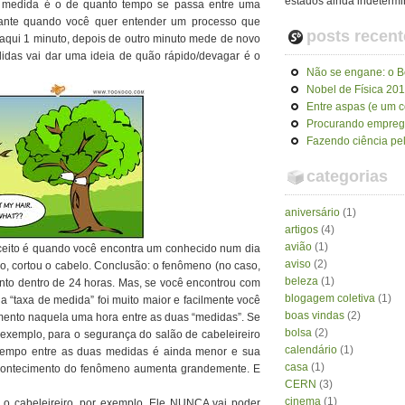
estados ainda indeterm
e medida é o de quanto tempo se passa entre uma
rtante quando você quer entender um processo que
posts recent
qui 1 minuto, depois de outro minuto mede de novo
edidas vai dar uma ideia de quão rápido/devagar é o
Não se engane: o Bó
Nobel de Física 20
Entre aspas (e um 
Procurando empre
Fazendo ciência pel
categorias
aniversário
(1)
artigos
(4)
avião
(1)
nceito é quando você encontra um conhecido num dia
aviso
(2)
lo, cortou o cabelo. Conclusão: o fenômeno (no caso,
beleza
(1)
to dentro de 24 horas. Mas, se você encontrou com
blogagem coletiva
(1)
a “taxa de medida” foi muito maior e facilmente você
boas vindas
(2)
mento naquela uma hora entre as duas “medidas”. Se
bolsa
(2)
r exemplo, para o segurança do salão de cabeleireiro
calendário
(1)
m tempo entre as duas medidas é ainda menor e sua
casa
(1)
acontecimento do fenômeno aumenta grandemente. E
CERN
(3)
cinema
(1)
: o cabeleireiro, por exemplo. Ele NUNCA vai poder