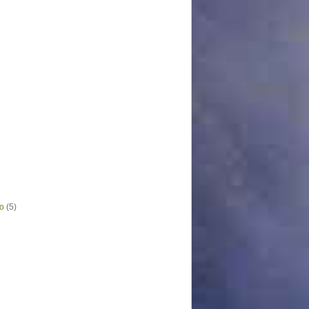
o
(5)