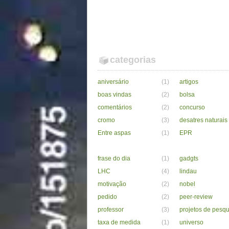
categorias
aniversário
(1)
artigos
boas vindas
(2)
bolsa
comentários
(2)
concurso
cromo
(3)
desatres naturais
Entre aspas
(1)
EPR
frase do dia
(1)
gadgts
LHC
(4)
lindau
motivação
(2)
nobel
pedido
(2)
peer-review
professor
(3)
projetos de pesqu
taxa de medida
(1)
universo