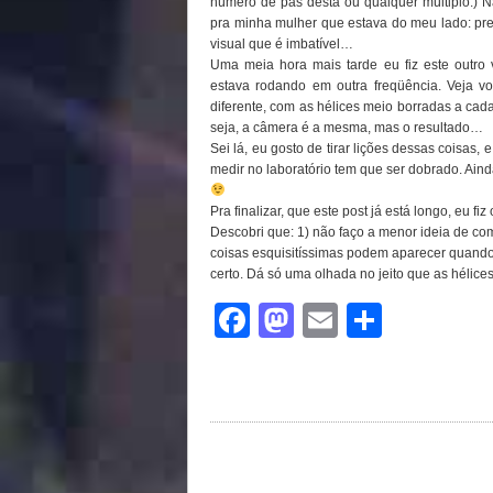
número de pás desta ou qualquer múltiplo.) Na
pra minha mulher que estava do meu lado: preci
visual que é imbatível…
Uma meia hora mais tarde eu fiz este outro
estava rodando em outra freqüência. Veja 
diferente, com as hélices meio borradas a ca
seja, a câmera é a mesma, mas o resultado…
Sei lá, eu gosto de tirar lições dessas coisas,
medir no laboratório tem que ser dobrado. A
Pra finalizar, que este post já está longo, eu f
Descobri que: 1) não faço a menor ideia de co
coisas esquisitíssimas podem aparecer quando 
certo. Dá só uma olhada no jeito que as hélice
Facebook
Mastodon
Email
Share