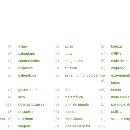
(4)
avião
(1)
aviso
(2)
beleza
(2)
calendário
(1)
casa
(1)
CERN
(1)
condensados
(1)
congressos
(5)
corte de ca
(1)
disprósio
(3)
einstein
(2)
emprego
(1)
esteriótipos
(1)
estranho mundo quântico
experiment
(5)
férias
(1)
gases ultrafrios
(2)
Geral
(38)
humor
(4)
livro
(1)
matemática
(1)
meio ambie
(13)
notícias bizarras
(2)
o fim do mundo
(1)
paradoxo d
(3)
pesquisa
(16)
poema
(1)
politica
isa
(7)
refletindo
(6)
relatividade
(1)
science blo
(3)
viagens
(10)
vida de cientista
(15)