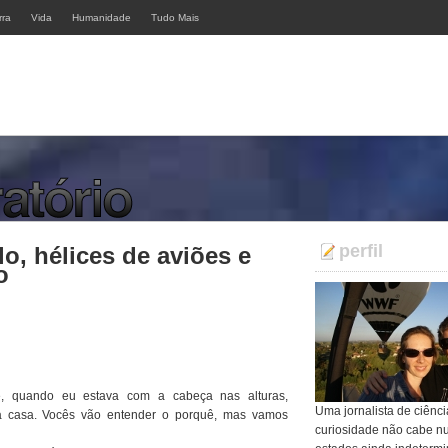
rra
Vida
Humanidade
Tudo Mais
perfil
o, hélices de aviões e
o
te, quando eu estava com a cabeça nas alturas,
Uma jornalista de ciênci
pra casa. Vocês vão entender o porquê, mas vamos
curiosidade não cabe n