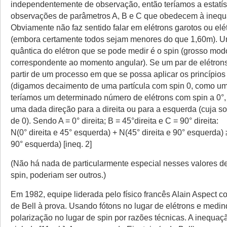
independentemente de observação, então teríamos a estatís
observações de parâmetros A, B e C que obedecem à inequ
Obviamente não faz sentido falar em elétrons garotos ou elét
(embora certamente todos sejam menores do que 1,60m). Um
quântica do elétron que se pode medir é o spin (grosso mod
correspondente ao momento angular). Se um par de elétron
partir de um processo em que se possa aplicar os princípio
(digamos decaimento de uma partícula com spin 0, como um 
teríamos um determinado número de elétrons com spin a 0°,
uma dada direção para a direita ou para a esquerda (cuja s
de 0). Sendo A = 0° direita; B = 45°direita e C = 90° direita:
N(0° direita e 45° esquerda) + N(45° direita e 90° esquerda) ≥
90° esquerda) [ineq. 2]
(Não há nada de particularmente especial nesses valores d
spin, poderiam ser outros.)
Em 1982, equipe liderada pelo físico francês Alain Aspect c
de Bell à prova. Usando fótons no lugar de elétrons e medi
polarização no lugar de spin por razões técnicas. A inequaçã