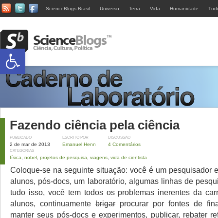
ScienceBlogs Brasil
Universo
Terra
Vida
Humanidade
Tud
Abrir a barra de ferramentas
Fazendo ciência pela ciência
PUBLICADO
ESCRITO POR
DISCUSSÃO
2 de mar de 2013
Emanuel Henn
4 Comentários
CATEGORIAS
física
,
nobel
,
projetos de pesquisa
,
viagens
,
vida de cientista
Coloque-se na seguinte situação: você é um pesquisador e
alunos, pós-docs, um laboratório, algumas linhas de pesqu
tudo isso, você tem todos os problemas inerentes da carre
alunos, continuamente
brigar
procurar por fontes de fin
manter seus pós-docs e experimentos, publicar, rebater re