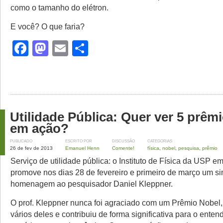
como o tamanho do elétron.
E você? O que faria?
Facebook
Mastodon
Email
Share
Utilidade Pública: Quer ver 5 prêm
em ação?
PUBLICADO
ESCRITO POR
DISCUSSÃO
CATEGORIAS
26 de fev de 2013
Emanuel Henn
Comente!
física
,
nobel
,
pesquisa
,
prêmio
Serviço de utilidade pública: o Instituto de Física da USP e
promove nos dias 28 de fevereiro e primeiro de março um s
homenagem ao pesquisador Daniel Kleppner.
O prof. Kleppner nunca foi agraciado com um Prêmio Nobel
vários deles e contribuiu de forma significativa para o ente