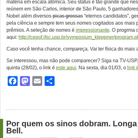
matéria em escala atômica. Seu status é tão grande que ne
reúnem em São Carlos, interior de São Paulo, 5 ganhadore
Nobel além diversos
picas grossas
“eternos candidatos”, ge
pela ciência e sempre tem seus nomes cogitados aos mais p
prêmios. A seleção de nomes é
impressionante
. O progrma 
aqui:
http://cepof.ifsc.usp.br/symposium_kleppner/program.
Caso você tenha chance, compareça. Vai ter física do mais al
Se interessou, mas não pode comparecer? Siga na TV-USP, 
quinta (28/02), o link é
este aqui
. Na sexta, dia 01/03, o
link 
Facebook
Mastodon
Email
Share
Por quem os sinos dobram. Longa 
Bell.