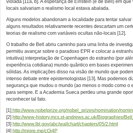
violada [11a, b]. A esperança de Einstein (e de Bell) em que 
locais salvariam o realismo local estava abalada.
Alguns modelos abandonam a localidade para tentar salvar 
alguns resultados relativamente recentes descartam um cer
teorias de realismo com variáveis ocultas não-locais [12].
O trabalho de Bell abriu caminho para uma linha de investi
permitiu avançar sobre o paradoxo EPR e colocar a estranha 
intuitiva) interpretação de Copenhagen do estranho (por al
experiência cotidiana) mundo quântico em bases experimen
sólidas. As implicações disso na visão de mundo que podem
intenso debate entre epistemologistas [13]. Mas podemos d
segurança que mudou o mundo (ao menos o modo como o 
para sempre. E a Academia Sueca perdeu uma grande opor
reconhecer tal fato.
[1]
http://www.nobelprize.org/nobel_prizes/nomination/nomin
[2]
http://www-history.mcs.st-andrews.ac.uk/Biographies/Bel
[3]
http://www.lbl.gov/abc/wallchart/chapters/05/2.html
[4]
http://migre.me/cOi4P