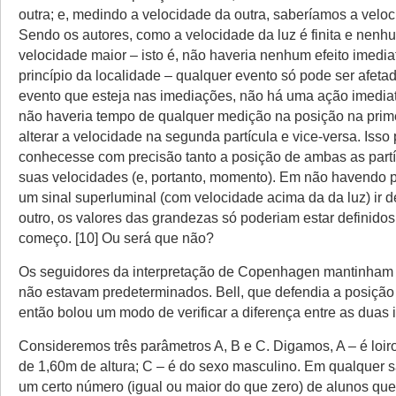
outra; e, medindo a velocidade da outra, saberíamos a velo
Sendo os autores, como a velocidade da luz é finita e nenhu
velocidade maior – isto é, não haveria nenhum efeito imediat
princípio da localidade – qualquer evento só pode ser afetad
evento que esteja nas imediações, não há uma ação imediata
não haveria tempo de qualquer medição na posição na prime
alterar a velocidade na segunda partícula e vice-versa. Isso 
conhecesse com precisão tanto a posição de ambas as part
suas velocidades (e, portanto, momento). Em não havendo p
um sinal superluminal (com velocidade acima da da luz) ir 
outro, os valores das grandezas só poderiam estar definido
começo. [10] Ou será que não?
Os seguidores da interpretação de Copenhagen mantinham 
não estavam predeterminados. Bell, que defendia a posição 
então bolou um modo de verificar a diferença entre as duas 
Consideremos três parâmetros A, B e C. Digamos, A – é loir
de 1,60m de altura; C – é do sexo masculino. Em qualquer s
um certo número (igual ou maior do que zero) de alunos que