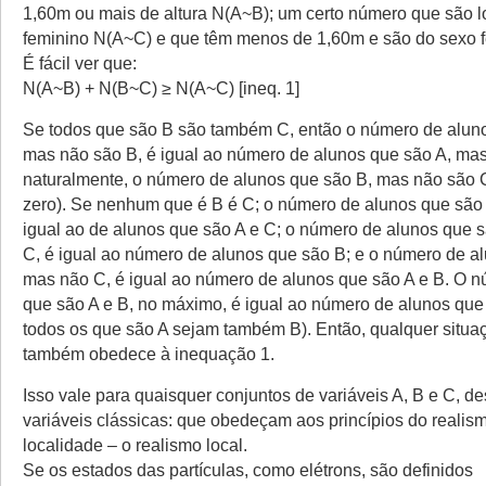
1,60m ou mais de altura N(A~B); um certo número que são l
feminino N(A~C) e que têm menos de 1,60m e são do sexo 
É fácil ver que:
N(A~B) + N(B~C) ≥ N(A~C) [ineq. 1]
Se todos que são B são também C, então o número de aluno
mas não são B, é igual ao número de alunos que são A, mas
naturalmente, o número de alunos que são B, mas não são C
zero). Se nenhum que é B é C; o número de alunos que são 
igual ao de alunos que são A e C; o número de alunos que 
C, é igual ao número de alunos que são B; e o número de a
mas não C, é igual ao número de alunos que são A e B. O 
que são A e B, no máximo, é igual ao número de alunos que
todos os que são A sejam também B). Então, qualquer situaç
também obedece à inequação 1.
Isso vale para quaisquer conjuntos de variáveis A, B e C, 
variáveis clássicas: que obedeçam aos princípios do realis
localidade – o realismo local.
Se os estados das partículas, como elétrons, são definidos