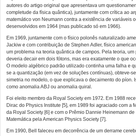
autores do artigo original que apresentava um questionamen
completude da física quântica), juntamente com crítica ao 
matemático von Neumann contra a existência de variáveis o
desenvolvidos em 1964 (mas publicado só em 1966).
Em 1969, juntamente com o físico polonês naturalizado a
Jackiw e com contribuição de Stephen Adler, físico america
um problema na teoria quântica de campos. Pela teoria, um 
deveria decair em dois fótons, mas era exatamente o que oco
O modelo algébrico padrão utilizado continha uma falha e 
se a quantização (em vez de soluções contínuas), obteve-s
simetria no modelo, o que explicava o decaimento do píon. 
como anomalia ABJ ou anomalia quiral.
Foi eleito membro da Royal Society em 1972. Em 1988 rec
Dirac do Physics Institute [5], em 1989 foi agraciado com 
da Royal Society [6] e com o Prêmio Dannie Heinemann de 
Matemática pela American Physics Society [7].
Em 1990, Bell faleceu em decorrência de um derrame cerebr