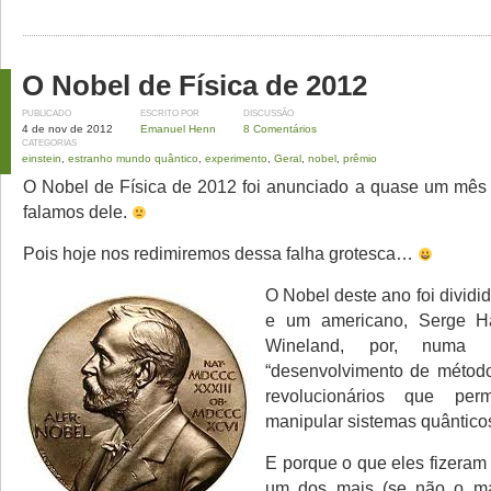
O Nobel de Física de 2012
PUBLICADO
ESCRITO POR
DISCUSSÃO
4 de nov de 2012
Emanuel Henn
8 Comentários
CATEGORIAS
einstein
,
estranho mundo quântico
,
experimento
,
Geral
,
nobel
,
prêmio
O Nobel de Física de 2012 foi anunciado a quase um mês
falamos dele.
Pois hoje nos redimiremos dessa falha grotesca…
O Nobel deste ano foi dividi
e um americano, Serge H
Wineland, por, numa tr
“desenvolvimento de método
revolucionários que pe
manipular sistemas quânticos
E porque o que eles fizeram
um dos mais (se não o mai