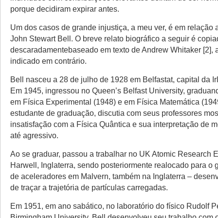
porque decidiram expirar antes.
Um dos casos de grande injustiça, a meu ver, é em relação ao
John Stewart Bell. O breve relato biográfico a seguir é copi
descaradamentebaseado em texto de Andrew Whitaker [2],
indicado em contrário.
Bell nasceu a 28 de julho de 1928 em Belfastat, capital da I
Em 1945, ingressou no Queen’s Belfast University, graduan
em Física Experimental (1948) e em Física Matemática (194
estudante de graduação, discutia com seus professores mo
insatisfação com a Física Quântica e sua interpretação de 
até agressivo.
Ao se graduar, passou a trabalhar no UK Atomic Research 
Harwell, Inglaterra, sendo posteriormente realocado para o 
de aceleradores em Malvern, também na Inglaterra – dese
de traçar a trajetória de partículas carregadas.
Em 1951, em ano sabático, no laboratório do físico Rudolf P
Birmingham University, Bell desenvolveu seu trabalho com