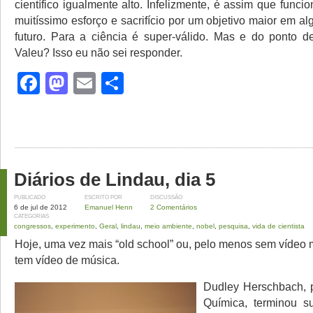
científico igualmente alto. Infelizmente, é assim que funci
muitíssimo esforço e sacrifício por um objetivo maior em 
futuro. Para a ciência é super-válido. Mas e do ponto 
Valeu? Isso eu não sei responder.
Facebook
Mastodon
Email
Share
Diários de Lindau, dia 5
PUBLICADO
ESCRITO POR
DISCUSSÃO
6 de jul de 2012
Emanuel Henn
2 Comentários
CATEGORIAS
congressos
,
experimento
,
Geral
,
lindau
,
meio ambiente
,
nobel
,
pesquisa
,
vida de cientista
Hoje, uma vez mais “old school” ou, pelo menos sem vídeo 
tem vídeo de música.
Dudley Herschbach, 
Química, terminou s