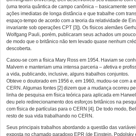
(uma teoria quântica de campo canônica – basicamente sem
ações imediatas de longa distância e que trabalhe com tra
espaço-tempo de acordo com a teoria da relatividade de Ein
invariante sob operações CPT [3]). Os físicos alemães Gerh
Wolfgang Pauli, porém, publicaram seus achados um pouco 
de modo que o britânico não tem levado quase nenhum créd
descoberta.
Casou-se com a física Mary Ross em 1954. Haviam se con
Malvern e manteriam uma intensa parceria – afetiva e profiss
a vida, publicando, inclusive, alguns trabalhos conjuntos.
Obteve o doutorado em 1956 e, em 1960, mudou-se com a e
CERN. Algumas fontes [2] dizem que a mudança ocorreu pel
linha de pesquisa em física teórica para aplicada em Harwell
deu pelo redirecionamento dos esforços britânicos na pesqu
com física de partículas para o CERN [4]. De todo modo, Bel
resto de sua vida trabalhando no CERN.
Seus principais trabalhos abordando a questão das variávei
exposta no chamado paradoxo EPR (de Einstein, Podolsky 