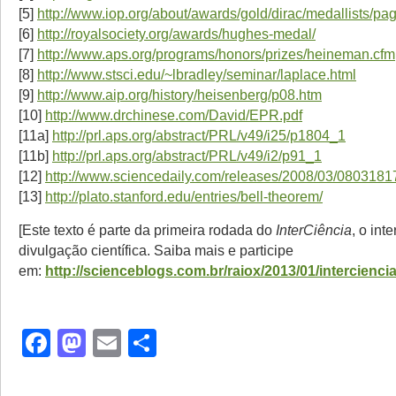
[5]
http://www.iop.org/about/awards/gold/dirac/medallists/p
[6]
http://royalsociety.org/awards/hughes-medal/
[7]
http://www.aps.org/programs/honors/prizes/heineman.cfm
[8]
http://www.stsci.edu/~lbradley/seminar/laplace.html
[9]
http://www.aip.org/history/heisenberg/p08.htm
[10]
http://www.drchinese.com/David/EPR.pdf
[11a]
http://prl.aps.org/abstract/PRL/v49/i25/p1804_1
[11b]
http://prl.aps.org/abstract/PRL/v49/i2/p91_1
[12]
http://www.sciencedaily.com/releases/2008/03/080318
[13]
http://plato.stanford.edu/entries/bell-theorem/
[Este texto é parte da primeira rodada do
InterCiência
, o int
divulgação científica. Saiba mais e participe
em:
http://scienceblogs.com.br/raiox/2013/01/interciencia
Facebook
Mastodon
Email
Share