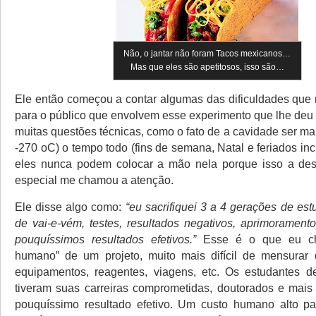
Não, o jantar não foram Tacos mexicanos…
Mas que eles são apetitosos, isso são…
Ele então começou a contar algumas das dificuldades qu
para o público que envolvem esse experimento que lhe deu 
muitas questões técnicas, como o fato de a cavidade ser man
-270 oC) o tempo todo (fins de semana, Natal e feriados in
eles nunca podem colocar a mão nela porque isso a dest
especial me chamou a atenção.
Ele disse algo como:
“eu sacrifiquei 3 a 4 gerações de est
de vai-e-vém, testes, resultados negativos, aprimoramento
pouquíssimos resultados efetivos.”
Esse é o que eu ch
humano” de um projeto, muito mais difícil de mensurar
equipamentos, reagentes, viagens, etc. Os estudantes de
tiveram suas carreiras comprometidas, doutorados e mai
pouquíssimo resultado efetivo. Um custo humano alto pa