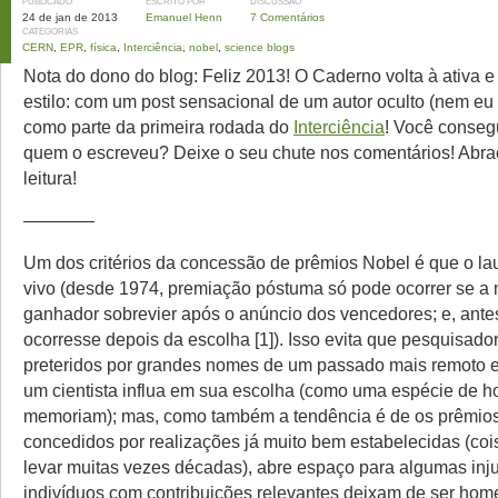
PUBLICADO
ESCRITO POR
DISCUSSÃO
24 de jan de 2013
Emanuel Henn
7 Comentários
CATEGORIAS
CERN
,
EPR
,
física
,
Interciência
,
nobel
,
science blogs
Nota do dono do blog: Feliz 2013! O Caderno volta à ativa 
estilo: com um post sensacional de um autor oculto (nem eu 
como parte da primeira rodada do
Interciência
! Você conseg
quem o escreveu? Deixe o seu chute nos comentários! Abra
leitura!
————
Um dos critérios da concessão de prêmios Nobel é que o la
vivo (desde 1974, premiação póstuma só pode ocorrer se a 
ganhador sobrevier após o anúncio dos vencedores; e, antes
ocorresse depois da escolha [1]). Isso evita que pesquisado
preteridos por grandes nomes de um passado mais remoto e
um cientista influa em sua escolha (como uma espécie de
memoriam); mas, como também a tendência é de os prêmio
concedidos por realizações já muito bem estabelecidas (co
levar muitas vezes décadas), abre espaço para algumas inju
indivíduos com contribuições relevantes deixam de ser ho