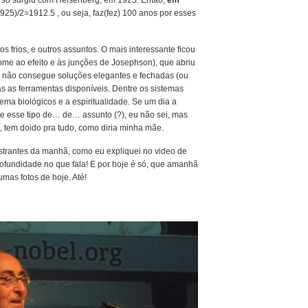
a só surgiu com Heisenberg, em 1925. Então,
em
925)/2=1912.5 , ou seja, faz(fez) 100 anos por esses
 frios, e outros assuntos. O mais interessante ficou
ome ao efeito e às junções de Josephson), que abriu
a não consegue soluções elegantes e fechadas (ou
s as ferramentas disponíveis. Dentre os sistemas
tema biológicos e a espiritualidade. Se um dia a
e esse tipo de… de… assunto (?), eu não sei, mas
, tem doido pra tudo, como diria minha mãe.
estrantes da manhã, como eu expliquei no video de
ofundidade no que fala! E por hoje é só, que amanhã
mas fotos de hoje. Até!