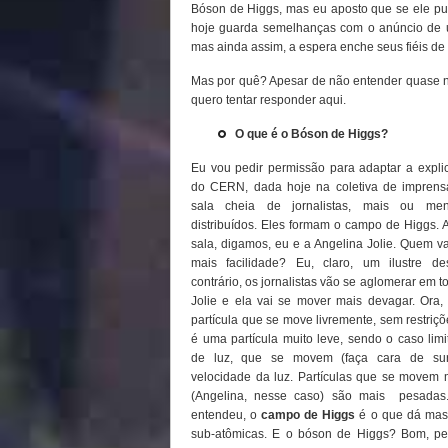
Bóson de Higgs, mas eu aposto que se ele pude
hoje guarda semelhanças com o anúncio de um
mas ainda assim, a espera enche seus fiéis de e
Mas por quê? Apesar de não entender quase na
quero tentar responder aqui.
O que é o Bóson de Higgs?
Eu vou pedir permissão para adaptar a explic
do CERN, dada hoje na coletiva de imprens
sala cheia de jornalistas, mais ou men
distribuídos. Eles formam o campo de Higgs. 
sala, digamos, eu e a Angelina Jolie. Quem v
mais facilidade? Eu, claro, um ilustre de
contrário, os jornalistas vão se aglomerar em t
Jolie e ela vai se mover mais devagar. Ora,
partícula que se move livremente, sem restriçõ
é uma partícula muito leve, sendo o caso limit
de luz, que se movem (faça cara de sur
velocidade da luz. Partículas que se movem 
(Angelina, nesse caso) são mais pesadas
entendeu, o
campo de Higgs
é o que dá mass
sub-atômicas. E o bóson de Higgs? Bom, pe