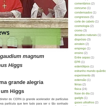
comentários
(2)
concurso
(1)
condensados
(1)
congressos
(5)
corte de cabelo
(1)
cosmologia
(2)
cromo
(3)
desatres naturais
(1)
disprósio
(3)
einstein
(2)
emprego
(1)
ensino
(2)
s gaudium magnum
Entre aspas
(1)
EPR
(1)
mus
Higgs
esteriótipos
(1)
estranho mundo quântic
experimento
(8)
extensão
(1)
ma grande alegria
férias
(2)
física
(24)
 um
Higgs
frase do dia
(1)
gadgts
(1)
iretor do CERN (o grande acelerador de partículas
gases ultrafrios
(2)
va partícula que tem tudo para ser o tão sonhado