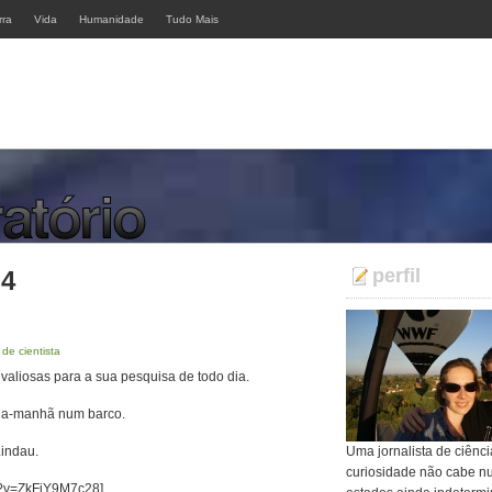
rra
Vida
Humanidade
Tudo Mais
perfil
 4
 de cientista
valiosas para a sua pesquisa de todo dia.
da-manhã num barco.
Lindau.
Uma jornalista de ciênci
curiosidade não cabe n
h?v=ZkFiY9M7c28]