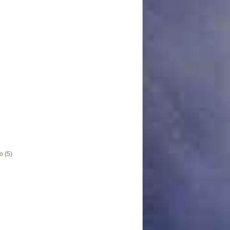
o
(5)