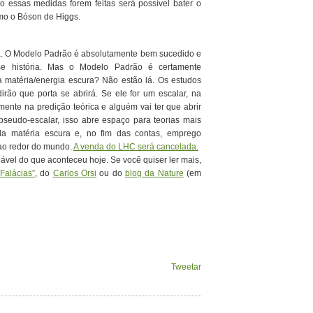
essas medidas forem feitas será possível bater o
como o Bóson de Higgs.
bra. O Modelo Padrão é absolutamente bem sucedido e
se história. Mas o Modelo Padrão é certamente
 a matéria/energia escura? Não estão lá. Os estudos
rão que porta se abrirá. Se ele for um escalar, na
amente na predição teórica e alguém vai ter que abrir
pseudo-escalar, isso abre espaço para teorias mais
 da matéria escura e, no fim das contas, emprego
 ao redor do mundo.
A venda do LHC será cancelada.
vel do que aconteceu hoje. Se você quiser ler mais,
 Falácias”
, do
Carlos Orsi
ou do
blog da Nature
(em
Tweetar