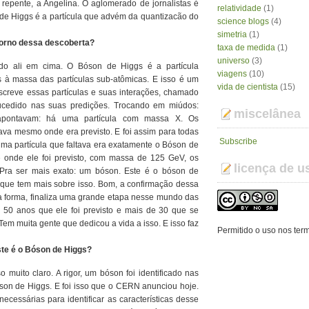
e repente, a Angelina. O aglomerado de jornalistas é
relatividade
(1)
 de Higgs é a partícula que advém da quantizacão do
science blogs
(4)
simetria
(1)
torno dessa descoberta?
taxa de medida
(1)
universo
(3)
lado ali em cima. O Bóson de Higgs é a partícula
viagens
(10)
as à massa das partículas sub-atômicas. E isso é um
vida de cientista
(15)
creve essas partículas e suas interações, chamado
cedido nas suas predições. Trocando em miúdos:
miscelânea
 apontavam: há uma partícula com massa X. Os
stava mesmo onde era previsto. E foi assim para todas
Subscribe
ltima partícula que faltava era exatamente o Bóson de
e onde ele foi previsto, com massa de 125 GeV, os
licença de u
. Pra ser mais exato: um bóson. Este é o bóson de
 que tem mais sobre isso. Bom, a confirmação dessa
ta forma, finaliza uma grande etapa nesse mundo das
az 50 anos que ele foi previsto e mais de 30 que se
em muita gente que dedicou a vida a isso. E isso faz
Permitido o uso nos ter
te é o Bóson de Higgs?
 muito claro. A rigor, um bóson foi identificado nas
son de Higgs. E foi isso que o CERN anunciou hoje.
ecessárias para identificar as características desse