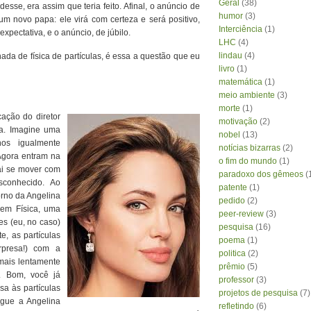
Geral
(38)
sse, era assim que teria feito. Afinal, o anúncio de
humor
(3)
 novo papa: ele virá com certeza e será positivo,
Interciência
(1)
xpectativa, e o anúncio, de júbilo.
LHC
(4)
lindau
(4)
da de física de partículas, é essa a questão que eu
livro
(1)
matemática
(1)
meio ambiente
(3)
morte
(1)
ação do diretor
motivação
(2)
a. Imagine uma
nobel
(13)
os igualmente
notícias bizarras
(2)
Agora entram na
o fim do mundo
(1)
ai se mover com
paradoxo dos gêmeos
(
sconhecido. Ao
patente
(1)
orno da Angelina
pedido
(2)
 em Física, uma
peer-review
(3)
es (eu, no caso)
pesquisa
(16)
e, as partículas
poema
(1)
presa!) com a
politica
(2)
mais lentamente
prêmio
(5)
. Bom, você já
professor
(3)
a às partículas
projetos de pesquisa
(7)
gue a Angelina
refletindo
(6)