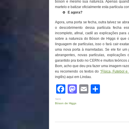
bóson e mesmo sua natureza. Apenas quando 
martelo e batizar oficialmente esta partícula 
E agora?
Agora, uma porta se fecha, outra talvez se a
o descobrimento dessa partícula fecha es
incompleto, afinal, cadê as explicações para
sobre a natureza do Bóson de Higgs é que di
linguagem de partículas, isso o fará cair exat
uma nova porta à marretadas. Se ele for um 
abrangentes, novas partículas, explicações
garantido pra todo no CERN e muitos teóricos
Bom, acho que deu pra fazer uma imagem razoá
eu recomendo os textos do
“Física, Futebol e
inglês) aqui em Lindau.
Facebook
Mastodon
Email
Share
TAGS
Bóson de Higgs