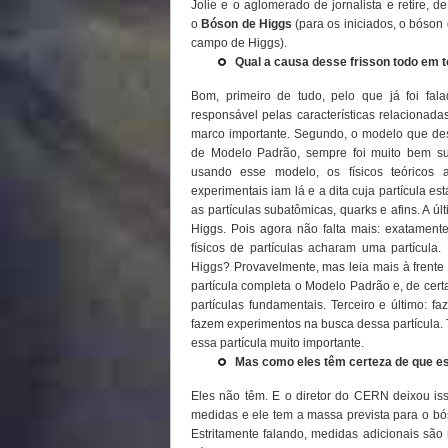
Jolie e o aglomerado de jornalista e retire, d
o
Bóson de Higgs
(para os iniciados, o bóson
campo de Higgs).
Qual a causa desse frisson todo em 
Bom, primeiro de tudo, pelo que já foi fa
responsável pelas características relacionad
marco importante. Segundo, o modelo que des
de Modelo Padrão, sempre foi muito bem su
usando esse modelo, os físicos teóricos
experimentais iam lá e a dita cuja partícula e
as partículas subatômicas, quarks e afins. A ú
Higgs. Pois agora não falta mais: exatament
físicos de partículas acharam uma partícula
Higgs? Provavelmente, mas leia mais à frente
partícula completa o Modelo Padrão e, de cer
partículas fundamentais. Terceiro e último: f
fazem experimentos na busca dessa partícula. T
essa partícula muito importante.
Mas como eles têm certeza de que es
Eles não têm. E o diretor do CERN deixou isso
medidas e ele tem a massa prevista para o bó
Estritamente falando, medidas adicionais são n