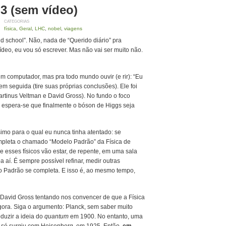
 3 (sem vídeo)
CATEGORIAS
física
,
Geral
,
LHC
,
nobel
,
viagens
ld school”. Não, nada de “Querido diário” pra
ídeo, eu vou só escrever. Mas não vai ser muito não.
 computador, mas pra todo mundo ouvir (e rir): “Eu
m seguida (tire suas próprias conclusões). Ele foi
Martinus Veltman e David Gross). No fundo o foco
espera-se que finalmente o bóson de Higgs seja
imo para o qual eu nunca tinha atentado: se
mpleta o chamado “Modelo Padrão” da Física de
ue esses físicos vão estar, de repente, em uma sala
 aí. É sempre possível refinar, medir outras
lo Padrão se completa. E isso é, ao mesmo tempo,
 David Gross tentando nos convencer de que a Física
ora. Siga o argumento: Planck, sem saber muito
oduzir a ideia do
quantum
em 1900. No entanto, uma