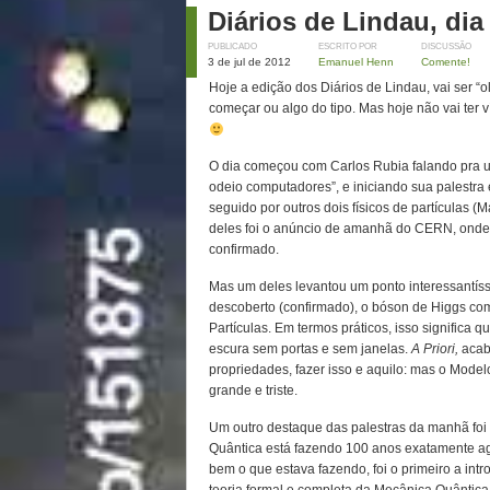
Diários de Lindau, dia
PUBLICADO
ESCRITO POR
DISCUSSÃO
3 de jul de 2012
Emanuel Henn
Comente!
Hoje a edição dos Diários de Lindau, vai ser “o
começar ou algo do tipo. Mas hoje não vai ter v
O dia começou com Carlos Rubia falando pra um
odeio computadores”, e iniciando sua palestra e
seguido por outros dois físicos de partículas (
deles foi o anúncio de amanhã do CERN, onde 
confirmado.
Mas um deles levantou um ponto interessantíss
descoberto (confirmado), o bóson de Higgs co
Partículas. Em termos práticos, isso significa q
escura sem portas e sem janelas.
A Priori,
acaba
propriedades, fazer isso e aquilo: mas o Mode
grande e triste.
Um outro destaque das palestras da manhã foi
Quântica está fazendo 100 anos exatamente ag
bem o que estava fazendo, foi o primeiro a intr