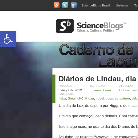
ScienceBlogs Brasil
Universo
Te
Abrir a barra de ferramentas
Diários de Lindau, dia
PUBLICADO
ESCRITO POR
DISCUSSÃO
5 de jul de 2012
Emanuel Henn
1 Comentário
CATEGORIAS
física
,
Geral
,
LHC
,
lindau
,
nobel
,
pesquisa
,
prêmio
,
vida
Um dia de Luz, de espera por Higgs e de dicas 
Um dia que começou cedo demais. Com café-
Isso e algo mais, no quarto dia dos Diários de 
[youtube_sc url=http://www.youtube.com/watc