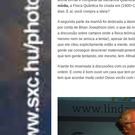
teoria formal e completa da Mecânica Quântic
média,
a Física Quântica foi criada em (1900+1
dias. E aí, você compra a ideia?
A segunda parte da manhã foi dedicada a átomos
por conta de Brian Josephson (sim, o que dá n
a discussão sobre campos onde a física teóric
mesmo nem se arrisca a tentar), apesar de toda
que ele citou explicitamente estão a mente, sis
gente vai conseguir descrever matematicament
que tem gente tentando, ele mesmo, tem. Afinal
A tarde foi reservada à discussões com os pal
ontem. E como é bom ouvir um cara que tem pr
tem que acordar muito cedo! Deixo vocês com u