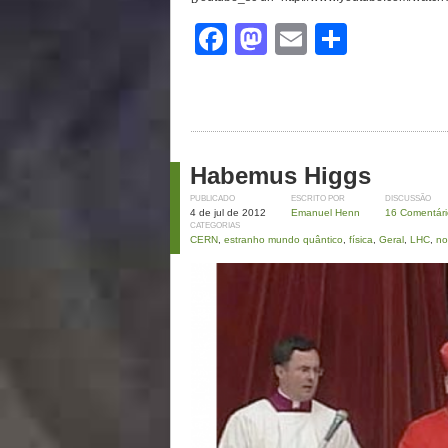
Facebook
Mastodon
Email
Share
Habemus Higgs
PUBLICADO
ESCRITO POR
DISCUSSÃO
4 de jul de 2012
Emanuel Henn
16 Comentári
CATEGORIAS
CERN
,
estranho mundo quântico
,
física
,
Geral
,
LHC
,
no