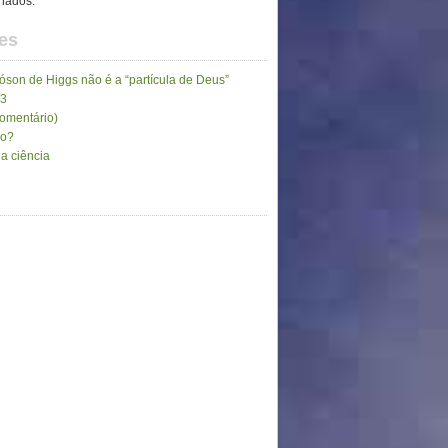
inados.
es
son de Higgs não é a “partícula de Deus”
13
comentário)
go?
a ciência