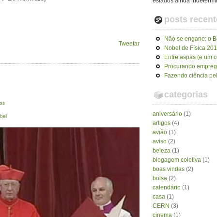
estados ainda indeterm
posts recent
Não se engane: o Bó
Tweetar
Nobel de Física 20
Entre aspas (e um 
Procurando empre
Fazendo ciência pel
categorias
os
aniversário
(1)
bel
artigos
(4)
avião
(1)
aviso
(2)
beleza
(1)
blogagem coletiva
(1)
boas vindas
(2)
bolsa
(2)
calendário
(1)
casa
(1)
CERN
(3)
cinema
(1)