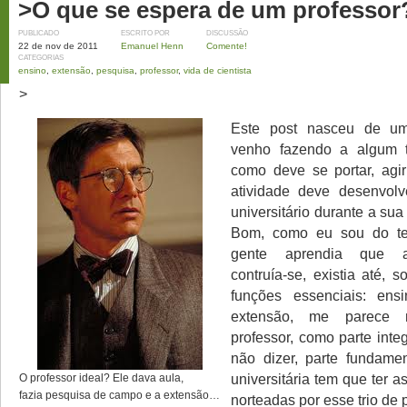
>O que se espera de um professor
PUBLICADO
ESCRITO POR
DISCUSSÃO
22 de nov de 2011
Emanuel Henn
Comente!
CATEGORIAS
ensino
,
extensão
,
pesquisa
,
professor
,
vida de cientista
>
Este post nasceu de um
venho fazendo a algum t
como deve se portar, agi
atividade deve desenvolv
universitário durante a su
Bom, como eu sou do t
gente aprendia que a
contruía-se, existia até, 
funções essenciais: ens
extensão, me parece 
professor, como parte inte
não dizer, parte fundamen
universitária tem que ter a
O professor ideal? Ele dava aula,
fazia pesquisa de campo e a extensão…
norteadas por esse trio de p