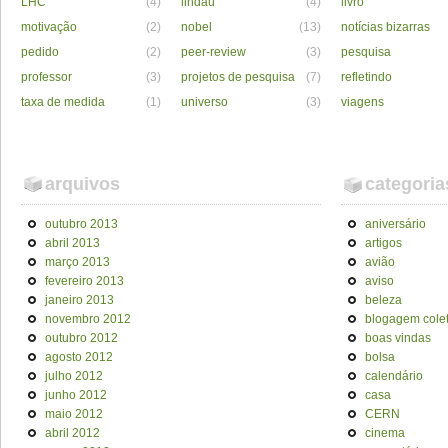
LHC
(4)
lindau
(4)
livro
motivação
(2)
nobel
(13)
notícias bizarras
pedido
(2)
peer-review
(3)
pesquisa
professor
(3)
projetos de pesquisa
(7)
refletindo
taxa de medida
(1)
universo
(3)
viagens
arquivos
categoria
outubro 2013
aniversário
abril 2013
artigos
março 2013
avião
fevereiro 2013
aviso
janeiro 2013
beleza
novembro 2012
blogagem colet
outubro 2012
boas vindas
agosto 2012
bolsa
julho 2012
calendário
junho 2012
casa
maio 2012
CERN
abril 2012
cinema