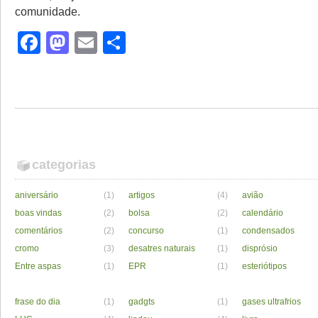
comunidade.
Facebook
Mastodon
Email
Share
categorias
aniversário
(1)
artigos
(4)
avião
boas vindas
(2)
bolsa
(2)
calendário
comentários
(2)
concurso
(1)
condensados
cromo
(3)
desatres naturais
(1)
disprósio
Entre aspas
(1)
EPR
(1)
esteriótipos
frase do dia
(1)
gadgts
(1)
gases ultrafrios