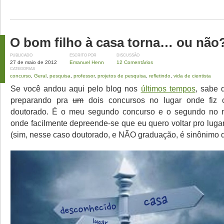
O bom filho à casa torna… ou não
PUBLICADO
ESCRITO POR
DISCUSSÃO
27 de maio de 2012
Emanuel Henn
12 Comentários
CATEGORIAS
concurso
,
Geral
,
pesquisa
,
professor
,
projetos de pesquisa
,
refletindo
,
vida de cientista
Se você andou aqui pelo blog nos
últimos tempos
, sabe 
preparando pra
um
dois concursos no lugar onde fiz 
doutorado. É o meu segundo concurso e o segundo no 
onde facilmente depreende-se que eu quero voltar pro luga
(sim, nesse caso doutorado, e NÃO graduação, é sinônimo 