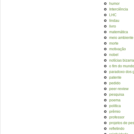
humor
Interciência
LHC
lindau
livro
matemática
meio ambiente
morte
motivação
nobel
notícias bizarr
o fim do mund
paradoxo dos
patente
pedido
peer-review
pesquisa
poema
politica
prêmio
professor
projetos de pe
refletindo