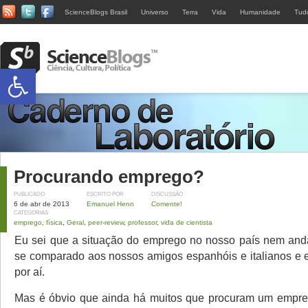
ScienceBlogs Brasil
Universo
Terra
Vida
Humanidade
Tud
Abrir a barra de ferramentas
Procurando emprego?
PUBLICADO
ESCRITO POR
DISCUSSÃO
6 de abr de 2013
Emanuel Henn
Comente!
CATEGORIAS
emprego
,
física
,
Geral
,
peer-review
,
professor
,
vida de cientista
Eu sei que a situação do emprego no nosso país nem and
se comparado aos nossos amigos espanhóis e italianos e 
por aí.
Mas é óbvio que ainda há muitos que procuram um empr