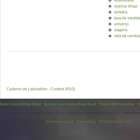
relatividade
science blogs
simetria
taxa de medid
universo
viagens
vida de cientist
Caderno de Laboratório
-
Content (RSS)
Sobre ScienceBlogs Brasil
|
Anuncie com ScienceBlogs Brasil
|
Política de Privacidade
|
T
ScienceBlogs por Seed Media Group. Group. ©2006-2011 Seed Media Group LLC. Todos direito
Páginas da Seed Media Group
Seed Media Group
|
ScienceBlogs
|
SEEDMAGAZINE.COM