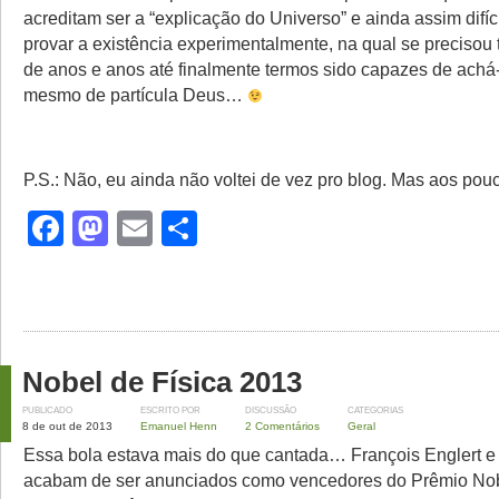
acreditam ser a “explicação do Universo” e ainda assim difíc
provar a existência experimentalmente, na qual se precisou t
de anos e anos até finalmente termos sido capazes de achá-
mesmo de partícula Deus…
P.S.: Não, eu ainda não voltei de vez pro blog. Mas aos p
Facebook
Mastodon
Email
Share
Nobel de Física 2013
PUBLICADO
ESCRITO POR
DISCUSSÃO
CATEGORIAS
8 de out de 2013
Emanuel Henn
2 Comentários
Geral
Essa bola estava mais do que cantada… François Englert e
acabam de ser anunciados como vencedores do Prêmio Nob