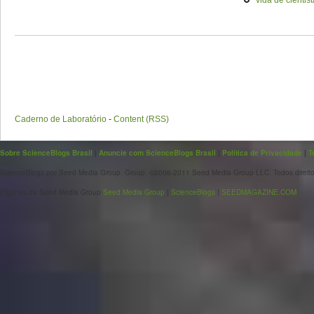
vida de cientist
Caderno de Laboratório
-
Content (RSS)
Sobre ScienceBlogs Brasil
|
Anuncie com ScienceBlogs Brasil
|
Política de Privacidade
|
T
ScienceBlogs por Seed Media Group. Group. ©2006-2011 Seed Media Group LLC. Todos direito
Páginas da Seed Media Group
Seed Media Group
|
ScienceBlogs
|
SEEDMAGAZINE.COM