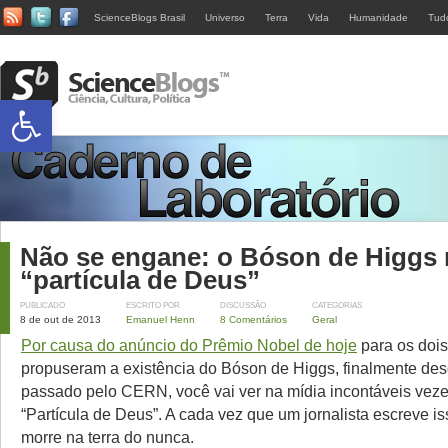
ScienceBlogs Brasil
Universo
Terra
Vida
Humanidade
Tud
Abrir a barra de ferramentas
Não se engane: o Bóson de Higgs 
“partícula de Deus”
PUBLICADO
ESCRITO POR
DISCUSSÃO
CATEGORIAS
8 de out de 2013
Emanuel Henn
8 Comentários
Geral
Por causa do anúncio do Prêmio Nobel de hoje
para os dois
propuseram a existência do Bóson de Higgs, finalmente de
passado pelo CERN, você vai ver na mídia incontáveis vez
“Partícula de Deus”. A cada vez que um jornalista escreve i
morre na terra do nunca.