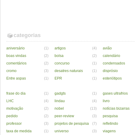
categorias
aniversário
(1)
artigos
(4)
avião
boas vindas
(2)
bolsa
(2)
calendário
comentários
(2)
concurso
(1)
condensados
cromo
(3)
desatres naturais
(1)
disprósio
Entre aspas
(1)
EPR
(1)
esteriótipos
frase do dia
(1)
gadgts
(1)
gases ultrafrios
LHC
(4)
lindau
(4)
livro
motivação
(2)
nobel
(13)
notícias bizarras
pedido
(2)
peer-review
(3)
pesquisa
professor
(3)
projetos de pesquisa
(7)
refletindo
taxa de medida
(1)
universo
(3)
viagens