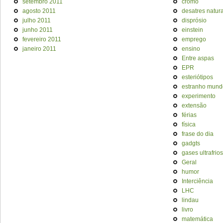
setembro 2011
cromo
agosto 2011
desatres natura
julho 2011
disprósio
junho 2011
einstein
fevereiro 2011
emprego
janeiro 2011
ensino
Entre aspas
EPR
esteriótipos
estranho mund
experimento
extensão
férias
física
frase do dia
gadgts
gases ultrafrios
Geral
humor
Interciência
LHC
lindau
livro
matemática