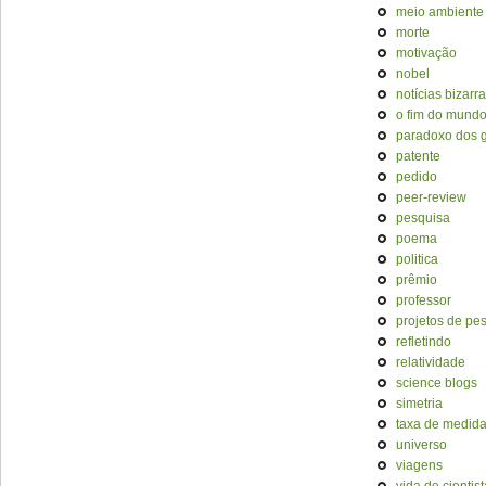
meio ambiente
morte
motivação
nobel
notícias bizarr
o fim do mund
paradoxo dos
patente
pedido
peer-review
pesquisa
poema
politica
prêmio
professor
projetos de pe
refletindo
relatividade
science blogs
simetria
taxa de medid
universo
viagens