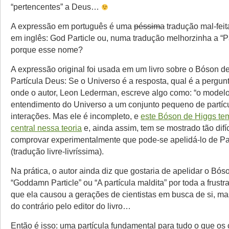
“pertencentes” a Deus…
A expressão em português é uma
péssima
tradução mal-fei
em inglês: God Particle ou, numa tradução melhorzinha a “P
porque esse nome?
A expressão original foi usada em um livro sobre o Bóson d
Partícula Deus: Se o Universo é a resposta, qual é a pergun
onde o autor, Leon Lederman, escreve algo como: “o model
entendimento do Universo a um conjunto pequeno de partíc
interações. Mas ele é incompleto, e
este Bóson de Higgs te
central nessa teoria
e, ainda assim, tem se mostrado tão difíc
comprovar experimentalmente que pode-se apelidá-lo de Pa
(tradução livre-livríssima).
Na prática, o autor ainda diz que gostaria de apelidar o Bó
“Goddamn Particle” ou “A partícula maldita” por toda a frustr
que ela causou a gerações de cientistas em busca de si, ma
do contrário pelo editor do livro…
Então é isso: uma partícula fundamental para tudo o que os c