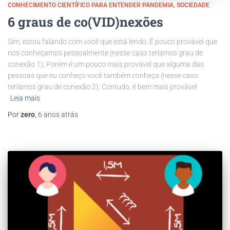
CONHECIMENTO CIENTÍFICO PARA ENTENDER PANDEMIA
SOCIEDADE
6 graus de co(VID)nexões
Sim, estou falando com você que está lendo. É pouco provável que
nos conheçamos pessoalmente (nesse caso teríamos grau de
conexão 1); Porém é um pouco mais provável que alguma das
pessoas que eu conheço você também conheça (nesse caso
teríamos grau de conexão 2); Contudo, é bem mais provável
Leia mais
Por
zero
,
6 anos
atrás