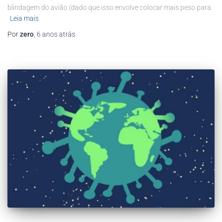
blindagem do avião (dado que isso envolve colocar mais peso para
Leia mais
Por
zero
,
6 anos
atrás