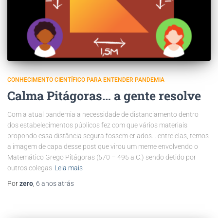
CONHECIMENTO CIENTÍFICO PARA ENTENDER PANDEMIA
Calma Pitágoras… a gente resolve
Com a atual pandemia a necessidade de distanciamento dentro
dos estabelecimentos públicos fez com que vários materiais
propondo essa distância segura fossem criados… entre elas, temos
a imagem de capa desse post que virou um meme envolvendo o
Matemático Grego Pitágoras (570 – 495 a.C.) sendo detido por
outros colegas
Leia mais
Por
zero
,
6 anos
atrás