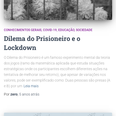
CONHECIMENTOS GERAIS
COVID-19
EDUCAÇÃO
SOCIEDADE
Dilema do Prisioneiro e o
Lockdown
O Dilema do Prisioneiro é um famoso experimento mental da teoria
dos jogos (ramo da matemática aplicada que estuda situações
estratégicas onde os participantes escolhem diferentes ações na
tentativa de melhorar seu retorno), que apesar de variações nos
valores, pode ser exemplificado como: Duas pessoas são presas (A
e B) por um
Leia mais
Por
zero
,
5 anos
atrás