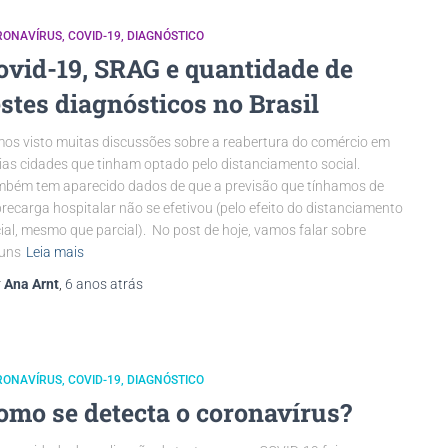
RONAVÍRUS
COVID-19
DIAGNÓSTICO
ovid-19, SRAG e quantidade de
estes diagnósticos no Brasil
os visto muitas discussões sobre a reabertura do comércio em
ias cidades que tinham optado pelo distanciamento social.
bém tem aparecido dados de que a previsão que tínhamos de
recarga hospitalar não se efetivou (pelo efeito do distanciamento
ial, mesmo que parcial). No post de hoje, vamos falar sobre
uns
Leia mais
r
Ana Arnt
,
6 anos
atrás
RONAVÍRUS
COVID-19
DIAGNÓSTICO
omo se detecta o coronavírus?