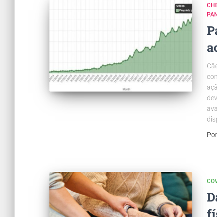
CH
PA
P
a
Cãe
com
açã
dev
ava
dis
Po
COV
D
f