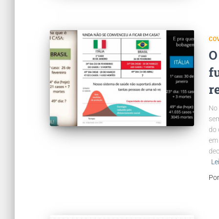
COV
O
f
r
No 
sem
do 
em 
dec
Le
Po