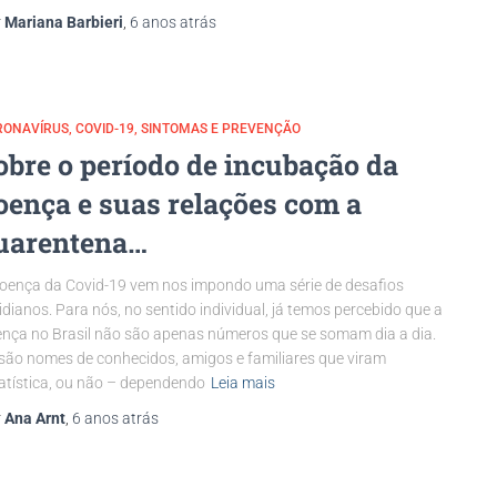
r
Mariana Barbieri
,
6 anos
atrás
RONAVÍRUS
COVID-19
SINTOMAS E PREVENÇÃO
obre o período de incubação da
oença e suas relações com a
uarentena…
oença da Covid-19 vem nos impondo uma série de desafios
idianos. Para nós, no sentido individual, já temos percebido que a
nça no Brasil não são apenas números que se somam dia a dia.
são nomes de conhecidos, amigos e familiares que viram
atística, ou não – dependendo
Leia mais
r
Ana Arnt
,
6 anos
atrás