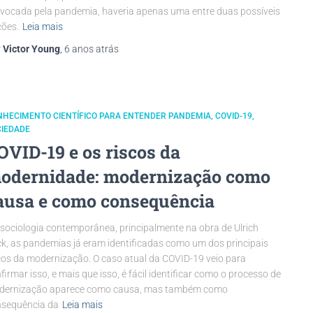
vocada pela pandemia, haveria apenas uma entre duas possíveis
ões.
Leia mais
r
Victor Young
,
6 anos
atrás
NHECIMENTO CIENTÍFICO PARA ENTENDER PANDEMIA
COVID-19
CIEDADE
OVID-19 e os riscos da
odernidade: modernização como
ausa e como consequência
sociologia contemporânea, principalmente na obra de Ulrich
k, as pandemias já eram identificadas como um dos principais
cos da modernização. O caso atual da COVID-19 veio para
firmar isso, e mais que isso, é fácil identificar como o processo de
dernização aparece como causa, mas também como
sequência da
Leia mais