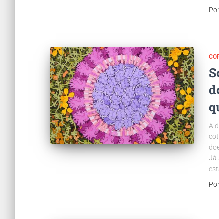
Po
CO
S
d
q
A d
cot
doe
Já 
est
Po