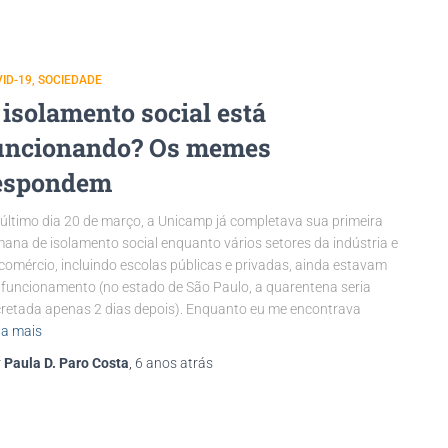
ID-19
SOCIEDADE
 isolamento social está
uncionando? Os memes
espondem
último dia 20 de março, a Unicamp já completava sua primeira
ana de isolamento social enquanto vários setores da indústria e
comércio, incluindo escolas públicas e privadas, ainda estavam
funcionamento (no estado de São Paulo, a quarentena seria
retada apenas 2 dias depois). Enquanto eu me encontrava
ia mais
r
Paula D. Paro Costa
,
6 anos
atrás