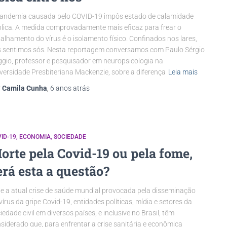
andemia causada pelo COVID-19 impôs estado de calamidade
lica. A medida comprovadamente mais eficaz para frear o
alhamento do vírus é o isolamento físico. Confinados nos lares,
 sentimos sós. Nesta reportagem conversamos com Paulo Sérgio
gio, professor e pesquisador em neuropsicologia na
versidade Presbiteriana Mackenzie, sobre a diferença
Leia mais
r
Camila Cunha
,
6 anos
atrás
ID-19
ECONOMIA
SOCIEDADE
orte pela Covid-19 ou pela fome,
erá esta a questão?
e a atual crise de saúde mundial provocada pela disseminação
vírus da gripe Covid-19, entidades políticas, mídia e setores da
iedade civil em diversos países, e inclusive no Brasil, têm
siderado que, para enfrentar a crise sanitária e econômica