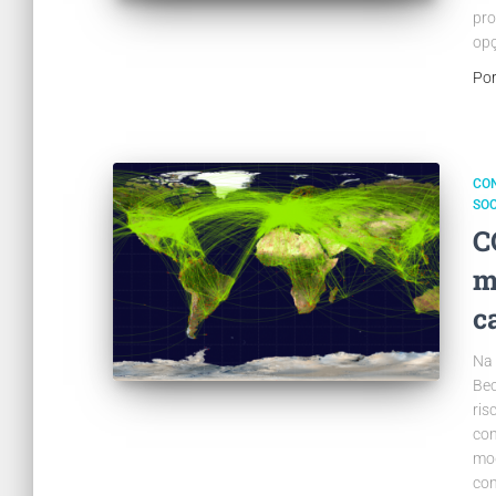
pro
opç
Po
CO
SO
C
m
c
Na 
Bec
ris
con
mo
con