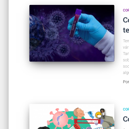
CO
C
t
Tem
vár
Tam
sob
soc
alg
Po
CO
C