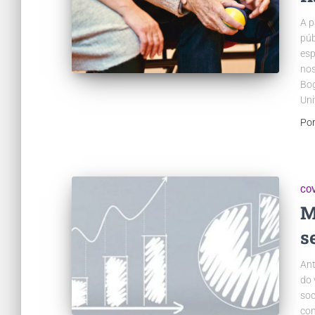
A p
púb
esp
nos
Bog
Uni
Po
COV
M
s
Ant
do 
soc
con