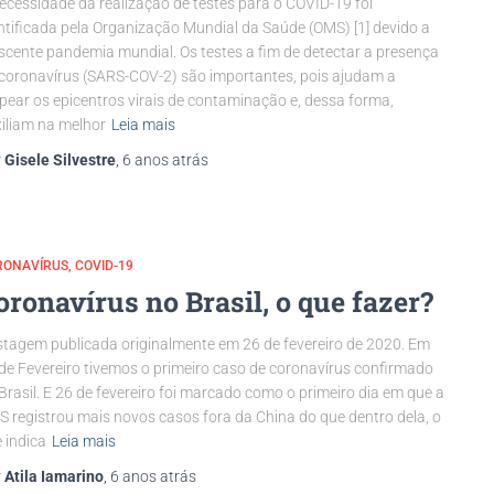
ecessidade da realização de testes para o COVID-19 foi
ntificada pela Organização Mundial da Saúde (OMS) [1] devido a
scente pandemia mundial. Os testes a fim de detectar a presença
coronavírus (SARS-COV-2) são importantes, pois ajudam a
ear os epicentros virais de contaminação e, dessa forma,
iliam na melhor
Leia mais
r
Gisele Silvestre
,
6 anos
atrás
RONAVÍRUS
COVID-19
oronavírus no Brasil, o que fazer?
tagem publicada originalmente em 26 de fevereiro de 2020. Em
de Fevereiro tivemos o primeiro caso de coronavírus confirmado
Brasil. E 26 de fevereiro foi marcado como o primeiro dia em que a
 registrou mais novos casos fora da China do que dentro dela, o
 indica
Leia mais
r
Atila Iamarino
,
6 anos
atrás