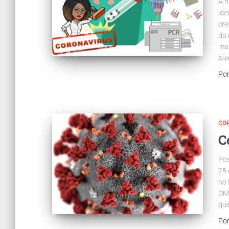
A n
ide
cre
do 
map
aux
Po
CO
C
Pos
25 
no 
OMS
que
Po