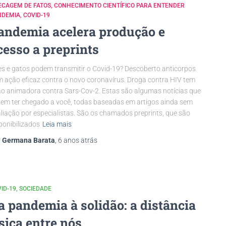
ECAGEM DE FATOS
CONHECIMENTO CIENTÍFICO PARA ENTENDER
NDEMIA
COVID-19
andemia acelera produção e
cesso a preprints
s e gatos podem transmitir o Covid-19? Descoberto anticorpos
 ação eficaz contra o novo coronavírus. Droga contra HIV tem
o animadora contra Sars-Cov-2. Estas são algumas notícias que
em ter chegado a você, todas baseadas em artigos ainda sem
liação por especialistas. São os chamados preprints, que são
ponibilizados
Leia mais
r
Germana Barata
,
6 anos
atrás
ID-19
SOCIEDADE
a pandemia à solidão: a distância
ísica entre nós