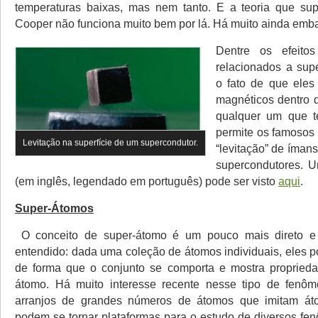
temperaturas baixas, mas nem tanto. E a teoria que su
Cooper não funciona muito bem por lá. Há muito ainda emb
Dentre os efeito
relacionados a sup
o fato de que ele
magnéticos dentro 
qualquer um que te
permite os famosos
Levitação na superfície de um supercondutor.
“levitação” de ímans
supercondutores. 
(em inglês, legendado em português) pode ser visto
aqui
.
Super-Átomos
O conceito de super-átomo é um pouco mais direto e
entendido: dada uma coleção de átomos individuais, eles p
de forma que o conjunto se comporta e mostra propried
átomo. Há muito interesse recente nesse tipo de fenôm
arranjos de grandes números de átomos que imitam áto
podem se tornar plataformas para o estudo de diversos fen