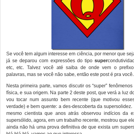
Se você tem algum interesse em ciência, por menor que sej
já se deparou com expressões do tipo
super
condutivida
etc, etc. Talvez você até saiba de onde vem o prefi
palavras, mas se você não sabe, então este post é pra você
Nesta primeira parte, vamos discutir os “super” fenômeno
física, e sua origem. Na parte 2 deste post, que verá a luz 
vou tocar num assunto bem recente (que motivou esses
verdade) e bem quente: a des-descoberta da supersolidez.
mesmo cientista que anos atrás observou indícios da e
supersólido, agora, em um trabalho recente, mostrou que el
ainda não há uma prova definitiva de que exista um super
blá-blá-blá, vamos ao que interessa.