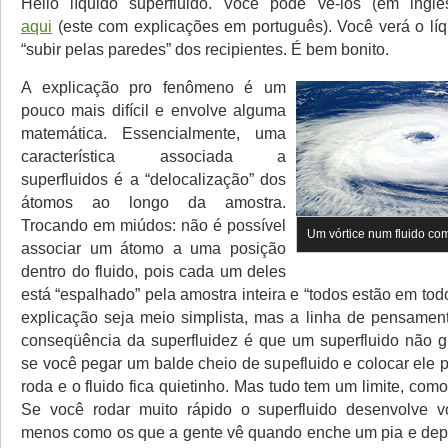
Hélio líquido superfluido. Você pode vê-los (em ingl
aqui
(este com explicações em português). Você verá o líqu
“subir pelas paredes” dos recipientes. É bem bonito.
A explicação pro fenômeno é um
pouco mais difícil e envolve alguma
matemática. Essencialmente, uma
característica associada a
superfluidos é a “delocalização” dos
átomos ao longo da amostra.
Trocando em miúdos: não é possível
Um vórtice num fluido 
associar um átomo a uma posição
dentro do fluido, pois cada um deles
está “espalhado” pela amostra inteira e “todos estão em todo
explicação seja meio simplista, mas a linha de pensamen
conseqüência da superfluidez é que um superfluido não g
se você pegar um balde cheio de supefluido e colocar ele p
roda e o fluido fica quietinho. Mas tudo tem um limite, co
Se você rodar muito rápido o superfluido desenvolve vó
menos como os que a gente vê quando enche um pia e dep