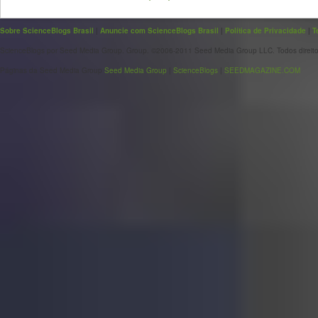
Sobre ScienceBlogs Brasil
|
Anuncie com ScienceBlogs Brasil
|
Política de Privacidade
|
T
ScienceBlogs por Seed Media Group. Group. ©2006-2011 Seed Media Group LLC. Todos direito
Páginas da Seed Media Group
Seed Media Group
|
ScienceBlogs
|
SEEDMAGAZINE.COM