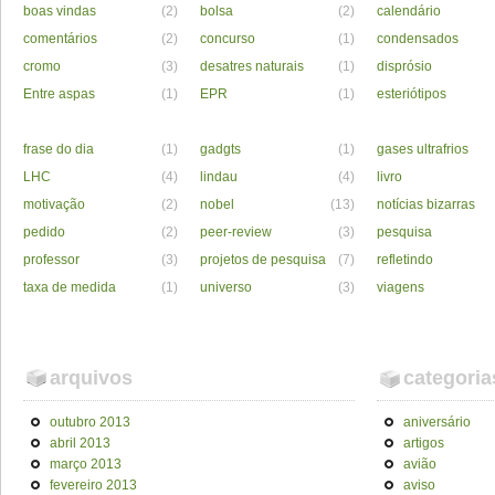
boas vindas
(2)
bolsa
(2)
calendário
comentários
(2)
concurso
(1)
condensados
cromo
(3)
desatres naturais
(1)
disprósio
Entre aspas
(1)
EPR
(1)
esteriótipos
frase do dia
(1)
gadgts
(1)
gases ultrafrios
LHC
(4)
lindau
(4)
livro
motivação
(2)
nobel
(13)
notícias bizarras
pedido
(2)
peer-review
(3)
pesquisa
professor
(3)
projetos de pesquisa
(7)
refletindo
taxa de medida
(1)
universo
(3)
viagens
arquivos
categoria
outubro 2013
aniversário
abril 2013
artigos
março 2013
avião
fevereiro 2013
aviso