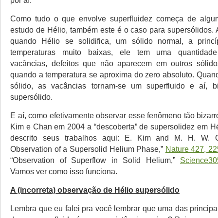
por aí.
Como tudo o que envolve superfluidez começa de alg
estudo de Hélio, também este é o caso para supersólidos. 
quando Hélio se solidifica, um sólido normal, a prin
temperaturas muito baixas, ele tem uma quantidade
vacâncias, defeitos que não aparecem em outros sólido
quando a temperatura se aproxima do zero absoluto. Quando
sólido, as vacâncias tornam-se um superfluido e aí, 
supersólido.
E aí, como efetivamente observar esse fenômeno tão bizar
Kim e Chan em 2004 a “descoberta” de supersolidez em Hél
descrito seus trabalhos aqui: E. Kim and M. H. W. 
Observation of a Supersolid Helium Phase,”
Nature 427, 22
“Observation of Superflow in Solid Helium,”
Science30
Vamos ver como isso funciona.
A (incorreta) observação de Hélio supersólido
Lembra que eu falei pra você lembrar que uma das principai