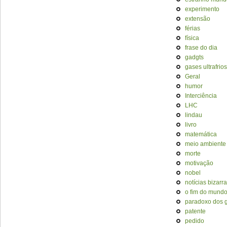
experimento
extensão
férias
física
frase do dia
gadgts
gases ultrafrios
Geral
humor
Interciência
LHC
lindau
livro
matemática
meio ambiente
morte
motivação
nobel
notícias bizarr
o fim do mund
paradoxo dos
patente
pedido