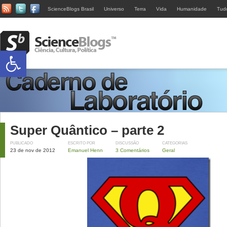
ScienceBlogs Brasil
Universo
Terra
Vida
Humanidade
Tud
Abrir a barra de ferramentas
Super Quântico – parte 2
PUBLICADO
ESCRITO POR
DISCUSSÃO
CATEGORIAS
23 de nov de 2012
Emanuel Henn
3 Comentários
Geral