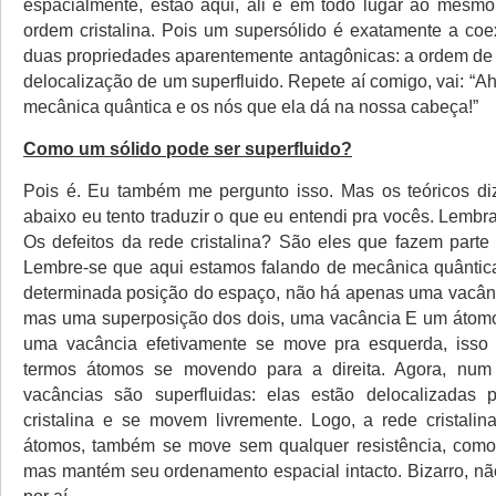
espacialmente, estão aqui, ali e em todo lugar ao mesm
ordem cristalina. Pois um supersólido é exatamente a coe
duas propriedades aparentemente antagônicas: a ordem de
delocalização de um superfluido. Repete aí comigo, vai: “A
mecânica quântica e os nós que ela dá na nossa cabeça!”
Como um sólido pode ser superfluido?
Pois é. Eu também me pergunto isso. Mas os teóricos d
abaixo eu tento traduzir o que eu entendi pra vocês. Lemb
Os defeitos da rede cristalina? São eles que fazem parte
Lembre-se que aqui estamos falando de mecânica quântic
determinada posição do espaço, não há apenas uma vacân
mas uma superposição dos dois, uma vacância E um átomo
uma vacância efetivamente se move pra esquerda, isso 
termos átomos se movendo para a direita. Agora, num 
vacâncias são superfluidas: elas estão delocalizadas 
cristalina e se movem livremente. Logo, a rede cristalin
átomos, também se move sem qualquer resistência, como 
mas mantém seu ordenamento espacial intacto. Bizarro, nã