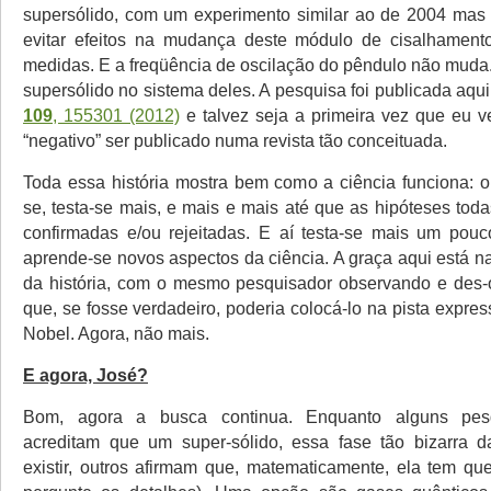
supersólido, com um experimento similar ao de 2004 mas
evitar efeitos na mudança deste módulo de cisalhamento
medidas. E a freqüência de oscilação do pêndulo não muda.
supersólido no sistema deles. A pesquisa foi publicada aqu
109
, 155301 (2012)
e talvez seja a primeira vez que eu v
“negativo” ser publicado numa revista tão conceituada.
Toda essa história mostra bem como a ciência funciona: ob
se, testa-se mais, e mais e mais até que as hipóteses tod
confirmadas e/ou rejeitadas. E aí testa-se mais um pou
aprende-se novos aspectos da ciência. A graça aqui está n
da história, com o mesmo pesquisador observando e des-
que, se fosse verdadeiro, poderia colocá-lo na pista expre
Nobel. Agora, não mais.
E agora, José?
Bom, agora a busca continua. Enquanto alguns pes
acreditam que um super-sólido, essa fase tão bizarra d
existir, outros afirmam que, matematicamente, ela tem que