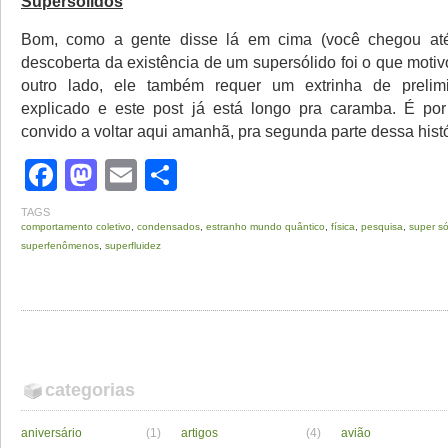
Supersólidos
Bom, como a gente disse lá em cima (você chegou até
descoberta da existência de um supersólido foi o que motiv
outro lado, ele também requer um extrinha de prelim
explicado e este post já está longo pra caramba. É por
convido a voltar aqui amanhã, pra segunda parte dessa histór
Facebook
Mastodon
Email
Share
TAGS
comportamento coletivo
,
condensados
,
estranho mundo quântico
,
física
,
pesquisa
,
super só
superfenômenos
,
superfluidez
categorias
aniversário
(1)
artigos
(4)
avião