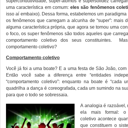
supercondutividade, super-átomos e supersolidez carreg
uma característica em comum:
eles são fenômenos colet
isso aí embaixo). Dessa forma, estabelemos um paradigma 
os fenômenos que carregam a alcunha de “super”: mais d
alguma característica própria, que agora se tornou uma co
o foco, os super fenômenos são todos aqueles que carreg
comportamento coletivo dos seus constituintes. 
comportamento coletivo?
Comportamento coletivo
Você já foi a uma boate? E a uma festa de São João, com
Então você sabe a diferença entre “entidades indep
“comportamento coletivo”: enquanto na boate é “cada u
quadrilha a dança é coreografada, cada um sumindo na sua
para que o todo se sobressaia.
A analogia é razoável,
ela mais formal: o
coletivo acontece quan
que constituem o sis