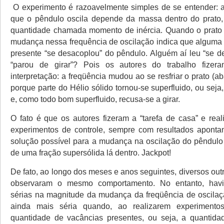
O experimento é razoavelmente simples de se entender: 
que o pêndulo oscila depende da massa dentro do prato,
quantidade chamada momento de inércia. Quando o prato 
mudança nessa frequência de oscilação indica que alguma
presente “se desacoplou” do pêndulo. Alguém aí leu “se 
“parou de girar”? Pois os autores do trabalho fize
interpretação: a freqüência mudou ao se resfriar o prato (
porque parte do Hélio sólido tornou-se superfluido, ou seja
e, como todo bom superfluido, recusa-se a girar.
O fato é que os autores fizeram a “tarefa de casa” e rea
experimentos de controle, sempre com resultados aponta
solução possível para a mudança na oscilação do pêndulo 
de uma fração supersólida lá dentro. Jackpot!
De fato, ao longo dos meses e anos seguintes, diversos ou
observaram o mesmo comportamento. No entanto, havi
sérias na magnitude da mudança da freqüência de oscilaçã
ainda mais séria quando, ao realizarem experimento
quantidade de vacâncias presentes, ou seja, a quantida