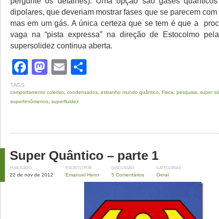
pergunte os detalhes). Uma opção são gases quânticos
dipolares, que deveriam mostrar fases que se parecem com 
mas em um gás. A única certeza que se tem é que a proc
vaga na “pista expressa” na direção de Estocolmo pel
supersolidez continua aberta.
Facebook
Mastodon
Email
Share
TAGS
comportamento coletivo
,
condensados
,
estranho mundo quântico
,
física
,
pesquisa
,
super só
superfenômenos
,
superfluidez
Super Quântico – parte 1
PUBLICADO
ESCRITO POR
DISCUSSÃO
CATEGORIAS
22 de nov de 2012
Emanuel Henn
5 Comentários
Geral