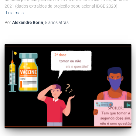
2021 (dados extraídos da projeção populacional IBGE 2020).
Leia mais
Por
Alexandre Borin
,
5 anos
atrás