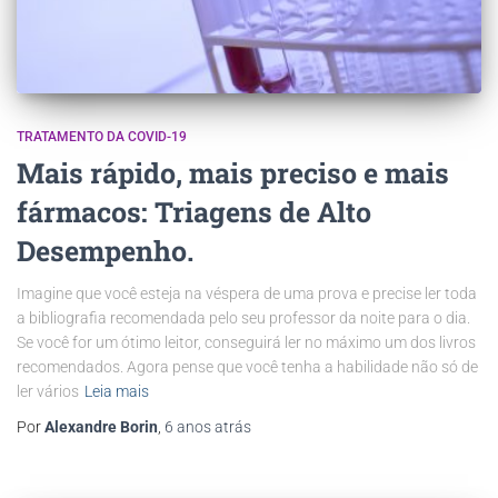
TRATAMENTO DA COVID-19
Mais rápido, mais preciso e mais
fármacos: Triagens de Alto
Desempenho.
Imagine que você esteja na véspera de uma prova e precise ler toda
a bibliografia recomendada pelo seu professor da noite para o dia.
Se você for um ótimo leitor, conseguirá ler no máximo um dos livros
recomendados. Agora pense que você tenha a habilidade não só de
ler vários
Leia mais
Por
Alexandre Borin
,
6 anos
atrás