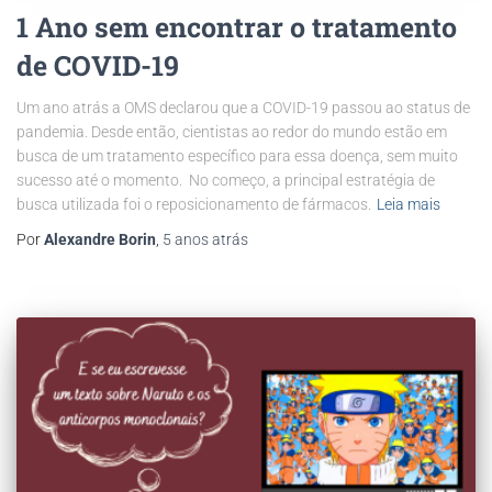
1 Ano sem encontrar o tratamento
de COVID-19
Um ano atrás a OMS declarou que a COVID-19 passou ao status de
pandemia. Desde então, cientistas ao redor do mundo estão em
busca de um tratamento específico para essa doença, sem muito
sucesso até o momento. No começo, a principal estratégia de
busca utilizada foi o reposicionamento de fármacos.
Leia mais
Por
Alexandre Borin
,
5 anos
atrás