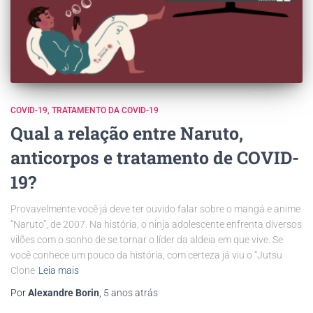
COVID-19
TRATAMENTO DA COVID-19
Qual a relação entre Naruto,
anticorpos e tratamento de COVID-
19?
Provavelmente você já deve ter ouvido falar sobre o mangá e anime
“Naruto”, de 2007. Na história, o ninja adolescente enfrenta diversos
vilões com o sonho de se tornar o líder da aldeia em que vive. Se
você conhece um pouco da história, com certeza já viu o “Jutsu
Clone
Leia mais
Por
Alexandre Borin
,
5 anos
atrás