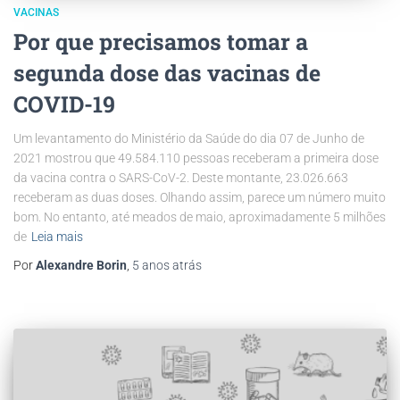
VACINAS
Por que precisamos tomar a
segunda dose das vacinas de
COVID-19
Um levantamento do Ministério da Saúde do dia 07 de Junho de
2021 mostrou que 49.584.110 pessoas receberam a primeira dose
da vacina contra o SARS-CoV-2. Deste montante, 23.026.663
receberam as duas doses. Olhando assim, parece um número muito
bom. No entanto, até meados de maio, aproximadamente 5 milhões
de
Leia mais
Por
Alexandre Borin
,
5 anos
atrás