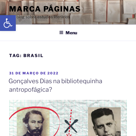
MARCA PÁGINAS
Abrir a barra de ferramentas
Um blog sobre estudos literários
Menu
TAG:
BRASIL
31 DE MARÇO DE 2022
Gonçalves Dias na bibliotequinha
antropofágica?