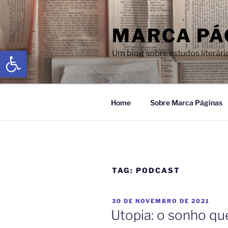
MARCA PÁ
Abrir a barra de ferramentas
Um blog sobre estudos literári
Home
Sobre Marca Páginas
TAG:
PODCAST
30 DE NOVEMBRO DE 2021
Utopia: o sonho qu