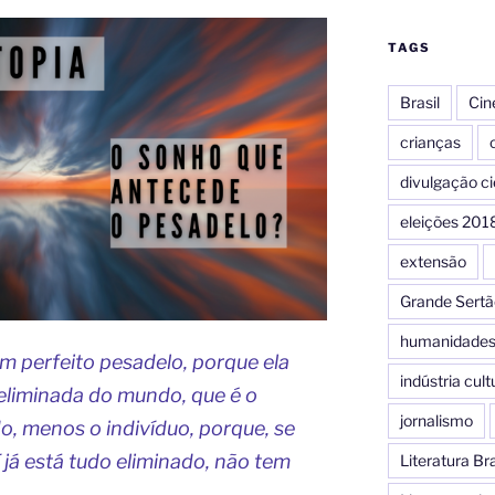
TAGS
Brasil
Ci
crianças
c
divulgação ci
eleições 201
extensão
Grande Sertã
humanidade
m perfeito pesadelo, porque ela
indústria cult
r eliminada do mundo, que é o
jornalismo
do, menos o indivíduo, porque, se
í já está tudo eliminado, não tem
Literatura Bra