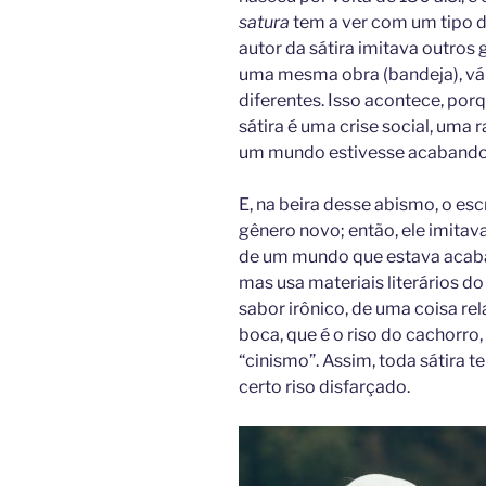
satura
tem a ver com um tipo de
autor da sátira imitava outros
uma mesma obra (bandeja), vári
diferentes. Isso acontece, porq
sátira é uma crise social, uma 
um mundo estivesse acabando 
E, na beira desse abismo, o esc
gênero novo; então, ele imitav
de um mundo que estava acaban
mas usa materiais literários d
sabor irônico, de uma coisa rel
boca, que é o riso do cachorro,
“cinismo”. Assim, toda sátira 
certo riso disfarçado.