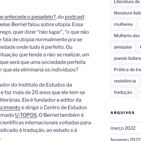
Literatura d
literatura ital
ue antecede o pesadelo?
, do
podcast
mulheres
elas Berriel falou sobre utopia. Essa
rego, quer dizer “não lugar”, “o que não
Mulherio das 
e fala de utopia normalmente pra se
pesquisa
ciedade onde tudo é perfeito. Ou
ituação que tende a não se realizar, um
poesia italian
 que será que uma sociedade perfeita
Prática de t
 que ela eliminaria os indivíduos?
resistência
sador do Instituto de Estudos da
tradução
 e faz mais de 20 anos que ele tem se
terárias. Ele é fundador e editor da
ascimento
e dirige o Centro de Estudos
ARQUIVOS
hamado
U-TOPOS
. O Berriel também é
ientíficas internacionais voltadas para
março 2022
edicado à tradução, ao estudo e à
.
fevereiro 2022