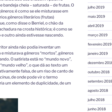
 bandeja cheia – saturada – de frutas. O
julho 2019
 gêneros: é como se ele misturasse em
maio 2019
os gêneros literários (frutas)
ue, como disse o Berriel, o chão da
abril 2019
rachadura na crosta histórica; é como se
março 2019
e outro ainda estivesse nascendo.
fevereiro 2019
ritor ainda não podia inventar um
a e misturava gêneros “mortos”, gêneros
janeiro 2019
do. O satirista está no “mundo novo”,
dezembro 201
o “mundo velho”, o que dá ao texto um
ativamente falsa, de um riso de canto de
outubro 2018
cinus
, de onde pode vir o termo
setembro 201
teria um elemento de duplicidade, de um
agosto 2018
julho 2018
junho 2018