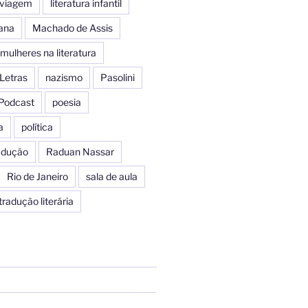
e viagem
literatura infantil
iana
Machado de Assis
mulheres na literatura
Letras
nazismo
Pasolini
Podcast
poesia
a
política
radução
Raduan Nassar
Rio de Janeiro
sala de aula
tradução literária