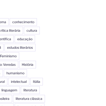
nema
conhecimento
rítica literária
cultura
entífica
educação
8
estudos literários
Feminismo
o: Veredas
História
s
humanismo
ural
intelectual
Itália
linguagem
literatura
sileira
literatura clássica