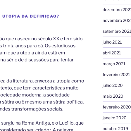
dezembro 202
A UTOPIA DA DEFINIÇÃO?
novembro 202
setembro 202
ão que nasceu no século XX e tem sido
julho 2021
trinta anos para cá. Os estudiosos
am que a utopia ainda está em
abril 2021
uma série de discussões para tentar
março 2021
fevereiro 2021
área da literatura, enxerga a utopia como
julho 2020
 texto, que tem características muito
 sociedade moderna, a sociedade
maio 2020
 sátira ou é mesmo uma sátira política,
fevereiro 2020
andes transformações sociais.
janeiro 2020
surgiu na Roma Antiga, e o Lucílio, que
outubro 2019
 considerado seu criador. A palavra