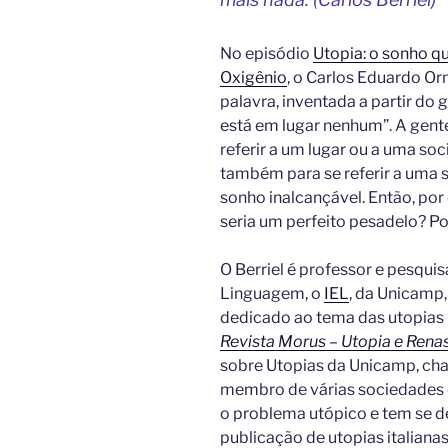
No episódio
Utopia: o sonho q
Oxigênio
, o Carlos Eduardo Orn
palavra, inventada a partir do g
está em lugar nenhum”. A gent
referir a um lugar ou a uma so
também para se referir a uma s
sonho inalcançável. Então, por
seria um perfeito pesadelo? Por
O Berriel é professor e pesqui
Linguagem, o
IEL
, da Unicamp,
dedicado ao tema das utopias li
Revista Morus – Utopia e Ren
sobre Utopias da Unicamp, c
membro de várias sociedades c
o problema utópico e tem se d
publicação de utopias italianas