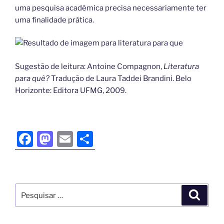
uma pesquisa acadêmica precisa necessariamente ter
uma finalidade prática.
Sugestão de leitura: Antoine Compagnon,
Literatura
para quê?
Tradução de Laura Taddei Brandini. Belo
Horizonte: Editora UFMG, 2009.
F
M
E
S
a
a
m
h
c
st
ai
ar
e
o
l
e
b
d
o
o