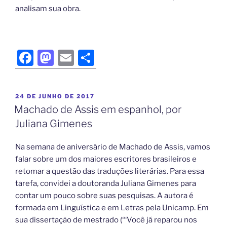
analisam sua obra.
F
M
E
S
a
a
m
h
c
st
ai
ar
24 DE JUNHO DE 2017
e
o
l
e
Machado de Assis em espanhol, por
b
d
Juliana Gimenes
o
o
Na semana de aniversário de Machado de Assis, vamos
o
n
falar sobre um dos maiores escritores brasileiros e
k
retomar a questão das traduções literárias. Para essa
tarefa, convidei a doutoranda Juliana Gimenes para
contar um pouco sobre suas pesquisas. A autora é
formada em Linguística e em Letras pela Unicamp. Em
sua dissertação de mestrado (“‘Você já reparou nos