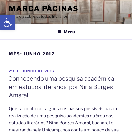
MARCA PÁGINAS
Abrir a barra de ferramentas
Um blog sobre estudos literários
Menu
MÊS:
JUNHO 2017
29 DE JUNHO DE 2017
Conhecendo uma pesquisa acadêmica
em estudos literários, por Nina Borges
Amaral
Que tal conhecer alguns dos passos possíveis para a
realização de uma pesquisa acadêmica na área dos
estudos literários? Nina Borges Amaral, bacharel e
mestranda pela Unicamp, nos conta um pouco de sua