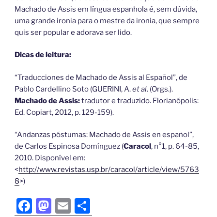
Machado de Assis em língua espanhola é, sem dúvida,
uma grande ironia para o mestre da ironia, que sempre
quis ser popular e adorava ser lido.
Dicas de leitura:
“Traducciones de Machado de Assis al Español”, de
Pablo Cardellino Soto (GUERINI, A.
et al
. (Orgs.).
Machado de Assis:
tradutor e traduzido. Florianópolis:
Ed. Copiart, 2012, p. 129-159).
“Andanzas póstumas: Machado de Assis en español”,
de Carlos Espinosa Domínguez (
Caracol
, n°1, p. 64-85,
2010. Disponível em:
<
http://www.revistas.usp.br/caracol/article/view/5763
8
>)
F
M
E
S