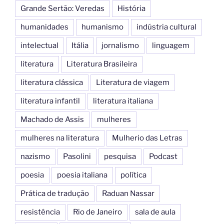
Grande Sertão: Veredas
História
humanidades
humanismo
indústria cultural
intelectual
Itália
jornalismo
linguagem
literatura
Literatura Brasileira
literatura clássica
Literatura de viagem
literatura infantil
literatura italiana
Machado de Assis
mulheres
mulheres na literatura
Mulherio das Letras
nazismo
Pasolini
pesquisa
Podcast
poesia
poesia italiana
política
Prática de tradução
Raduan Nassar
resistência
Rio de Janeiro
sala de aula