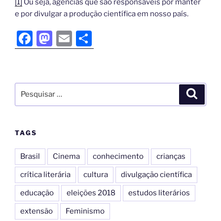
[1]
Ou seja, agências que são responsáveis por manter
e por divulgar a produção científica em nosso país.
F
M
E
S
a
a
m
h
c
st
ai
ar
e
o
l
e
b
d
o
o
o
n
TAGS
k
Brasil
Cinema
conhecimento
crianças
crítica literária
cultura
divulgação científica
educação
eleições 2018
estudos literários
extensão
Feminismo