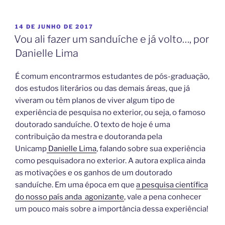
a
a
m
h
c
st
ai
ar
14 DE JUNHO DE 2017
e
o
l
e
Vou ali fazer um sanduíche e já volto…, por
b
d
Danielle Lima
o
o
É comum encontrarmos estudantes de pós-graduação,
o
n
dos estudos literários ou das demais áreas, que já
k
viveram ou têm planos de viver algum tipo de
experiência de pesquisa no exterior, ou seja, o famoso
doutorado sanduíche. O texto de hoje é uma
contribuição da mestra e doutoranda pela
Unicamp
Danielle Lima
, falando sobre sua experiência
como pesquisadora no exterior. A autora explica ainda
as motivações e os ganhos de um doutorado
sanduíche. Em uma época em que
a pesquisa científica
do nosso país anda agonizante
, vale a pena conhecer
um pouco mais sobre a importância dessa experiência!