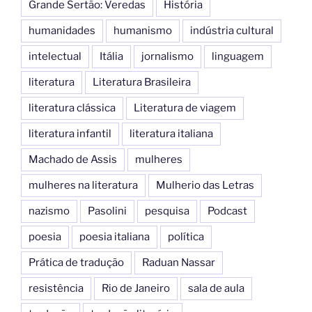
Grande Sertão: Veredas
História
humanidades
humanismo
indústria cultural
intelectual
Itália
jornalismo
linguagem
literatura
Literatura Brasileira
literatura clássica
Literatura de viagem
literatura infantil
literatura italiana
Machado de Assis
mulheres
mulheres na literatura
Mulherio das Letras
nazismo
Pasolini
pesquisa
Podcast
poesia
poesia italiana
política
Prática de tradução
Raduan Nassar
resistência
Rio de Janeiro
sala de aula