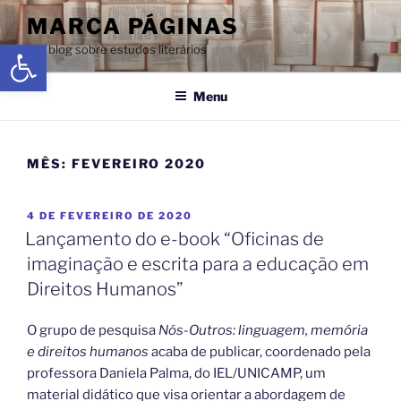
MARCA PÁGINAS
Abrir a barra de ferramentas
Um blog sobre estudos literários
Menu
MÊS:
FEVEREIRO 2020
4 DE FEVEREIRO DE 2020
Lançamento do e-book “Oficinas de
imaginação e escrita para a educação em
Direitos Humanos”
O grupo de pesquisa
Nós-Outros: linguagem, memória
e direitos humanos
acaba de publicar, coordenado pela
professora Daniela Palma, do IEL/UNICAMP, um
material didático que visa orientar a abordagem de