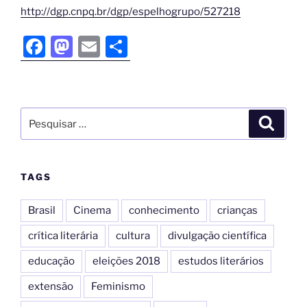
http://dgp.cnpq.br/dgp/espelhogrupo/527218
F
M
E
S
a
a
m
h
c
st
ai
ar
e
o
l
e
b
d
o
o
o
n
TAGS
k
Brasil
Cinema
conhecimento
crianças
crítica literária
cultura
divulgação científica
educação
eleições 2018
estudos literários
extensão
Feminismo