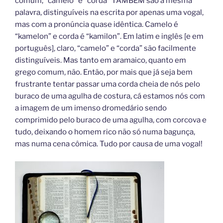
comum, “camelo” e “corda” TAMBÉM são a mesma
palavra, distinguíveis na escrita por apenas uma vogal,
mas com a pronúncia quase idêntica. Camelo é
“kamelon” e corda é “kamilon”. Em latim e inglês [e em
português], claro, “camelo” e “corda” são facilmente
distinguíveis. Mas tanto em aramaico, quanto em
grego comum, não. Então, por mais que já seja bem
frustrante tentar passar uma corda cheia de nós pelo
buraco de uma agulha de costura, cá estamos nós com
a imagem de um imenso dromedário sendo
comprimido pelo buraco de uma agulha, com corcova e
tudo, deixando o homem rico não só numa bagunça,
mas numa cena cômica. Tudo por causa de uma vogal!