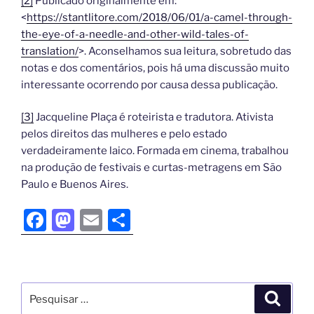
[2]
Publicado originalmente em:
<
https://stantlitore.com/2018/06/01/a-camel-through-
the-eye-of-a-needle-and-other-wild-tales-of-
translation/
>. Aconselhamos sua leitura, sobretudo das
notas e dos comentários, pois há uma discussão muito
interessante ocorrendo por causa dessa publicação.
[3]
Jacqueline Plaça é roteirista e tradutora. Ativista
pelos direitos das mulheres e pelo estado
verdadeiramente laico. Formada em cinema, trabalhou
na produção de festivais e curtas-metragens em São
Paulo e Buenos Aires.
F
M
E
S
a
a
m
h
c
st
ai
ar
e
o
l
e
b
d