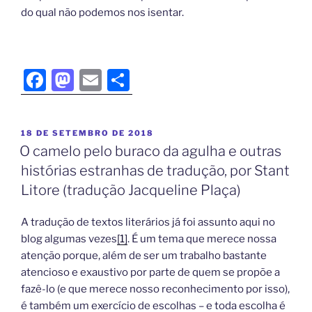
do qual não podemos nos isentar.
F
M
E
S
a
a
m
h
c
st
ai
ar
18 DE SETEMBRO DE 2018
e
o
l
e
O camelo pelo buraco da agulha e outras
b
d
histórias estranhas de tradução, por Stant
o
o
Litore (tradução Jacqueline Plaça)
o
n
A tradução de textos literários já foi assunto aqui no
k
blog algumas vezes
[1]
. É um tema que merece nossa
atenção porque, além de ser um trabalho bastante
atencioso e exaustivo por parte de quem se propõe a
fazê-lo (e que merece nosso reconhecimento por isso),
é também um exercício de escolhas – e toda escolha é