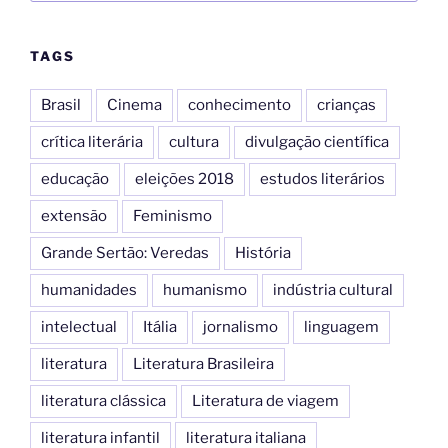
o
o
o
n
TAGS
k
Brasil
Cinema
conhecimento
crianças
crítica literária
cultura
divulgação científica
educação
eleições 2018
estudos literários
extensão
Feminismo
Grande Sertão: Veredas
História
humanidades
humanismo
indústria cultural
intelectual
Itália
jornalismo
linguagem
literatura
Literatura Brasileira
literatura clássica
Literatura de viagem
literatura infantil
literatura italiana