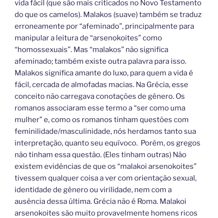
vida fácil (que são mais criticados no Novo Testamento
do que os camelos). Malakos (suave) também se traduz
erroneamente por “afeminado”, principalmente para
manipular a leitura de “arsenokoites” como
“homossexuais”. Mas “malakos” não significa
afeminado; também existe outra palavra para isso.
Malakos significa amante do luxo, para quem a vida é
fácil, cercada de almofadas macias. Na Grécia, esse
conceito não carregava conotações de gênero. Os
romanos associaram esse termo a “ser como uma
mulher” e, como os romanos tinham questões com
feminilidade/masculinidade, nós herdamos tanto sua
interpretação, quanto seu equívoco. Porém, os gregos
não tinham essa questão. (Eles tinham outras) Não
existem evidências de que os “malakoi arsenokoites”
tivessem qualquer coisa a ver com orientação sexual,
identidade de gênero ou virilidade, nem com a
ausência dessa última. Grécia não é Roma. Malakoi
arsenokoites são muito provavelmente homens ricos