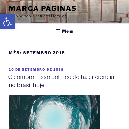
MARCA PÁGINAS
Abrir a barra de ferramentas
Um blog sobre estudos literários
Menu
MÊS:
SETEMBRO 2018
20 DE SETEMBRO DE 2018
O compromisso político de fazer ciência
no Brasil hoje