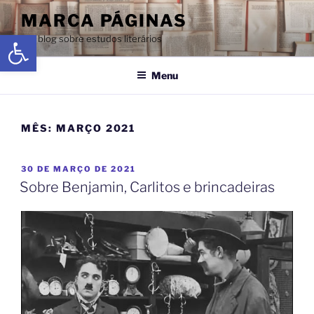
MARCA PÁGINAS
Abrir a barra de ferramentas
Um blog sobre estudos literários
Menu
MÊS:
MARÇO 2021
30 DE MARÇO DE 2021
Sobre Benjamin, Carlitos e brincadeiras