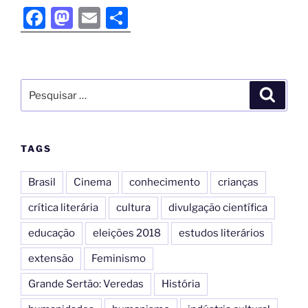
F
M
E
S
a
a
m
h
c
st
ai
ar
e
o
l
e
b
d
o
o
o
n
TAGS
k
Brasil
Cinema
conhecimento
crianças
crítica literária
cultura
divulgação científica
educação
eleições 2018
estudos literários
extensão
Feminismo
Grande Sertão: Veredas
História