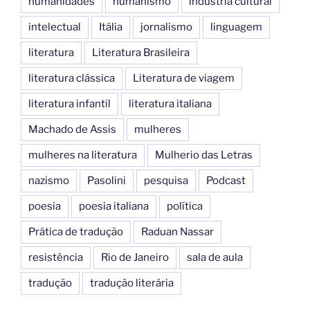
humanidades
humanismo
indústria cultural
intelectual
Itália
jornalismo
linguagem
literatura
Literatura Brasileira
literatura clássica
Literatura de viagem
literatura infantil
literatura italiana
Machado de Assis
mulheres
mulheres na literatura
Mulherio das Letras
nazismo
Pasolini
pesquisa
Podcast
poesia
poesia italiana
política
Prática de tradução
Raduan Nassar
resistência
Rio de Janeiro
sala de aula
tradução
tradução literária