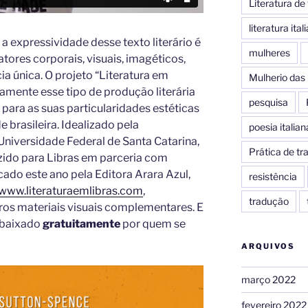
Literatura d
literatura ital
a expressividade desse texto literário é
mulheres
tores corporais, visuais, imagéticos,
a única. O projeto “Literatura em
Mulherio das 
tamente esse tipo de produção literária
pesquisa
 para as suas particularidades estéticas
 brasileira. Idealizado pela
poesia italian
Universidade Federal de Santa Catarina,
Prática de t
zido para Libras em parceria com
cado este ano pela Editora Arara Azul,
resistência
/www.literaturaemlibras.com
,
tradução
os materiais visuais complementares. E
 baixado
gratuitamente
por quem se
ARQUIVOS
março 2022
fevereiro 2022