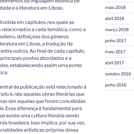
 elementos da linguagem estética de
maio 2018
dade e a literatura em Libras.
abril 2018
vidida em capítulos, nos quais se
 relacionados a cada temática, como a
março 2018
asileiro, definições dos gêneros
junho 2017
literatura em Libras, a tradução da
entre outros. Ao final de cada capítulo,
maio 2017
principais pontos abordados e a
abril 2017
ades, estabelecendo assim uma ponte
ica.
outubro 2016
junho 2016
central da publicação está relacionado à
isto é, não aquelas obras literárias que
 mas sim aquelas que foram concebidas
ais. Essa diferença é fundamental para
existe uma cultura literária sendo
 brasileira. Isso implica, por sua vez,
ialidades artísticas próprias dessa