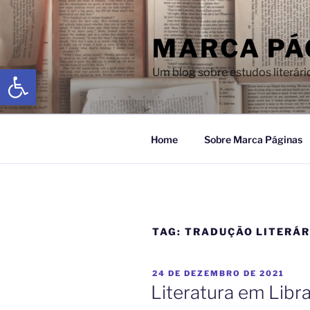
MARCA PÁ
Abrir a barra de ferramentas
Um blog sobre estudos literári
Home
Sobre Marca Páginas
TAG:
TRADUÇÃO LITERÁR
24 DE DEZEMBRO DE 2021
Literatura em Libr