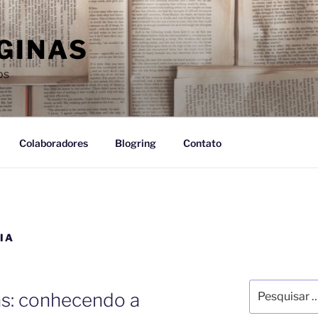
GINAS
os
Colaboradores
Blogring
Contato
IA
as: conhecendo a