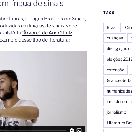
em língua de sinais
TAGS
bre Libras, a Língua Brasileira de Sinais,
roduzidas em línguas de sinais, você
Brasil
Ci
a-história
“Árvore”, de André Luiz
crianças
c
xemplo desse tipo de literatura:
divulgação ci
eleições 201
extensão
Grande Sertã
humanidade
indústria cult
jornalismo
Literatura Bra