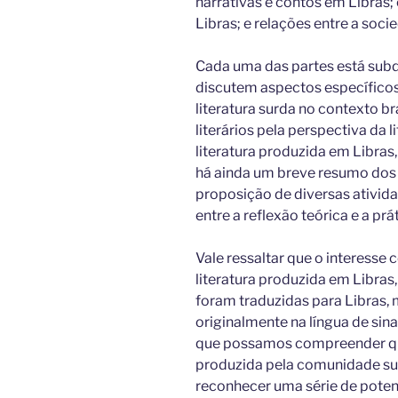
narrativas e contos em Libras;
Libras; e relações entre a socie
Cada uma das partes está subdi
discutem aspectos específicos
literatura surda no contexto br
literários pela perspectiva da 
literatura produzida em Libras, 
há ainda um breve resumo dos 
proposição de diversas ativid
entre a reflexão teórica e a prát
Vale ressaltar que o interesse 
literatura produzida em Libras, 
foram traduzidas para Libras,
originalmente na língua de sin
que possamos compreender que 
produzida pela comunidade surda
reconhecer uma série de potenc