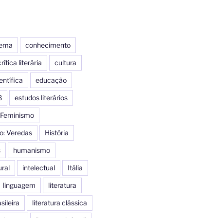
nema
conhecimento
rítica literária
cultura
entífica
educação
8
estudos literários
Feminismo
o: Veredas
História
s
humanismo
ural
intelectual
Itália
linguagem
literatura
sileira
literatura clássica