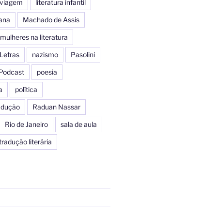
e viagem
literatura infantil
iana
Machado de Assis
mulheres na literatura
Letras
nazismo
Pasolini
Podcast
poesia
a
política
radução
Raduan Nassar
Rio de Janeiro
sala de aula
tradução literária