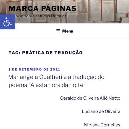
MARCA PÁGINAS
Abrir a barra de ferramentas
Um blog sobre estudos literários
Menu
TAG:
PRÁTICA DE TRADUÇÃO
1 DE SETEMBRO DE 2021
Mariangela Gualtieri e a tradução do
poema “A esta hora da noite”
Geraldo de Oliveira Alló Netto
Luciano de Oliveira
Nirvana Dornelles