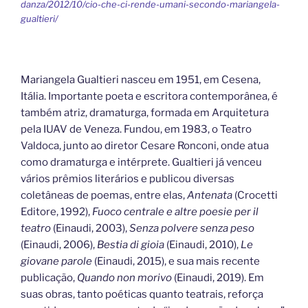
danza/2012/10/cio-che-ci-rende-umani-secondo-mariangela-
gualtieri/
Mariangela Gualtieri nasceu em 1951, em Cesena,
Itália. Importante poeta e escritora contemporânea, é
também atriz, dramaturga, formada em Arquitetura
pela IUAV de Veneza. Fundou, em 1983, o Teatro
Valdoca, junto ao diretor Cesare Ronconi, onde atua
como dramaturga e intérprete. Gualtieri já venceu
vários prêmios literários e publicou diversas
coletâneas de poemas, entre elas,
Antenata
(Crocetti
Editore, 1992),
Fuoco centrale e altre poesie per il
teatro
(Einaudi, 2003),
Senza polvere senza peso
(Einaudi, 2006),
Bestia di gioia
(Einaudi, 2010),
Le
giovane parole
(Einaudi, 2015), e sua mais recente
publicação,
Quando non morivo
(Einaudi, 2019). Em
suas obras, tanto poéticas quanto teatrais, reforça