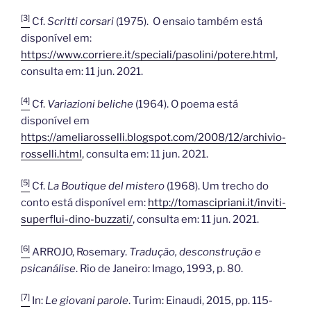
[3]
Cf.
Scritti corsari
(1975). O ensaio também está
disponível em:
https://www.corriere.it/speciali/pasolini/potere.html
,
consulta em: 11 jun. 2021.
[4]
Cf.
Variazioni beliche
(1964). O poema está
disponível em
https://ameliarosselli.blogspot.com/2008/12/archivio-
rosselli.html
, consulta em: 11 jun. 2021.
[5]
Cf.
La Boutique del mistero
(1968). Um trecho do
conto está disponível em:
http://tomascipriani.it/inviti-
superflui-dino-buzzati/
, consulta em: 11 jun. 2021.
[6]
ARROJO, Rosemary.
Tradução, desconstrução e
psicanálise
. Rio de Janeiro: Imago, 1993, p. 80.
[7]
In:
Le giovani parole
. Turim: Einaudi, 2015, pp. 115-