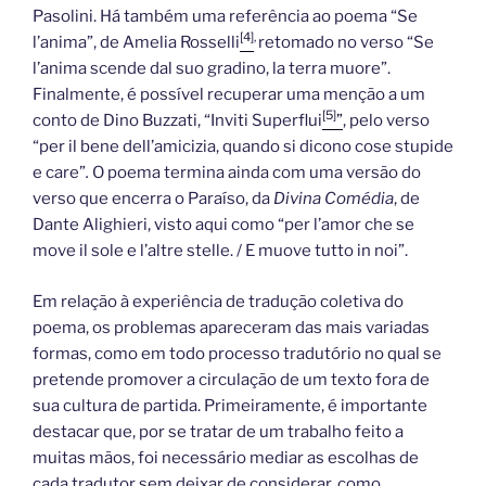
Pasolini. Há também uma referência ao poema “Se
[4]
,
l’anima”, de Amelia Rosselli
retomado no verso “Se
l’anima scende dal suo gradino, la terra muore”.
Finalmente, é possível recuperar uma menção a um
[5]
conto de Dino Buzzati, “Inviti Superflui
”
, pelo verso
“per il bene dell’amicizia, quando si dicono cose stupide
e care”
.
O poema termina ainda com uma versão do
verso que encerra o Paraíso, da
Divina Comédia
, de
Dante Alighieri, visto aqui como “per l’amor che se
move il sole e l’altre stelle. / E muove tutto in noi”.
Em relação à experiência de tradução coletiva do
poema, os problemas apareceram das mais variadas
formas, como em todo processo tradutório no qual se
pretende promover a circulação de um texto fora de
sua cultura de partida. Primeiramente, é importante
destacar que, por se tratar de um trabalho feito a
muitas mãos, foi necessário mediar as escolhas de
cada tradutor sem deixar de considerar, como