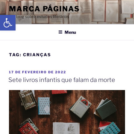
MARCA PÁGINAS
Abrir a barra de ferramentas
Um blog sobre estudos literários
Menu
TAG:
CRIANÇAS
17 DE FEVEREIRO DE 2022
Sete livros infantis que falam da morte