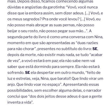
mais. Depois disso, ficamos conhecendo algumas
dúvidas e angústias da garotinha: “Vovó, você nunca
disse que ia embora assim, sem dizer adeus. […] Vovó, e
os meus segredos? Pra onde você levou? […] Vovó, eu
não posso mais abraçar as suas pernas, não posso
beijar o seu rosto, não posso pegar sua mão…”. A
segunda parte do livro é como uma conversa com Nina,
momento em que são apresentadas as “duas razões
para não chorar”, presentes no subtítulo do livro:
SE
,
depois da morte, não existir mais nada, se tudo “acabar
de vez”, a vovó estará em paz; ela não sabe nem vai
saber que está dormindo para sempre. Ela não estará
sofrendo.
SE
ela despertar em outro mundo, “feito de
luz e estrelas, veja, Nina, que barato!! Que lindo virar um
anjo. Que lindo voar no espaço”. Apresentando essas
possibilidades, sem escolher alguma delas, o narrador
conclui que “dos dois jeitos desse adeus é que a gente
inventa a vida”.