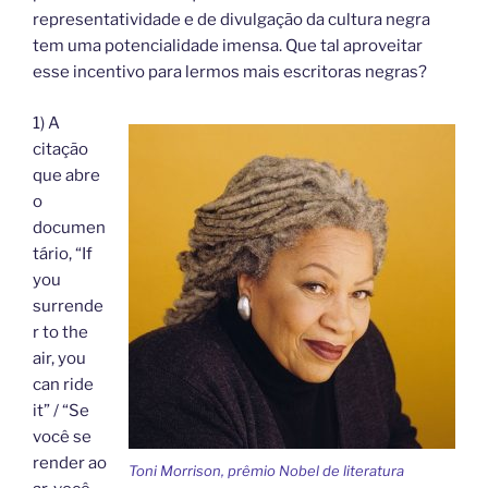
representatividade e de divulgação da cultura negra
tem uma potencialidade imensa. Que tal aproveitar
esse incentivo para lermos mais escritoras negras?
1) A
citação
que abre
o
documen
tário, “If
you
surrende
r to the
air, you
can ride
it” / “Se
você se
render ao
Toni Morrison, prêmio Nobel de literatura