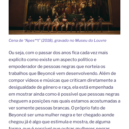
Cena de “Apes**t” (2018), gravado no Museu do Louvre
Ou seja, com o passar dos anos fica cada vez mais
explícito como existe um aspecto político e
empoderador de pessoas negras que norteia os
trabalhos que Beyoncé vem desenvolvendo. Além de
compor vídeos e músicas que criticam diretamente a
desigualdade de gênero e raça, ela está empenhada
em mostrar ainda como é possível que pessoas negras
cheguem a posições nas quais estamos acostumadas a
ver somente pessoas brancas. O próprio fato de
Beyoncé ser uma mulher negra e ter chegado aonde
chegou já é algo que estimula e mostra, de alguma
forma, que é possível que outras mulheres negras