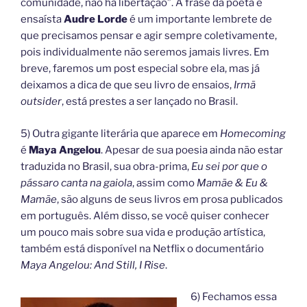
comunidade, não há libertação”. A frase da poeta e
ensaísta
Audre Lorde
é um importante lembrete de
que precisamos pensar e agir sempre coletivamente,
pois individualmente não seremos jamais livres. Em
breve, faremos um post especial sobre ela, mas já
deixamos a dica de que seu livro de ensaios,
Irmã
outsider
, está prestes a ser lançado no Brasil.
5) Outra gigante literária que aparece em
Homecoming
é
Maya Angelou
. Apesar de sua poesia ainda não estar
traduzida no Brasil, sua obra-prima,
Eu sei por que o
pássaro canta na gaiola
, assim como
Mamãe & Eu &
Mamãe
, são alguns de seus livros em prosa publicados
em português. Além disso, se você quiser conhecer
um pouco mais sobre sua vida e produção artística,
também está disponível na Netflix o documentário
Maya Angelou: And Still, I Rise
.
6) Fechamos essa