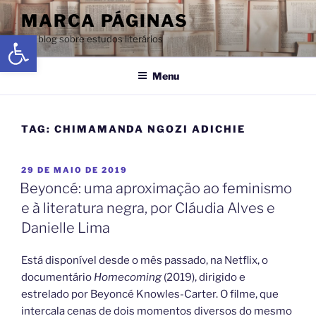
MARCA PÁGINAS
Abrir a barra de ferramentas
Um blog sobre estudos literários
Menu
TAG:
CHIMAMANDA NGOZI ADICHIE
29 DE MAIO DE 2019
Beyoncé: uma aproximação ao feminismo
e à literatura negra, por Cláudia Alves e
Danielle Lima
Está disponível desde o mês passado, na Netflix, o
documentário
Homecoming
(2019), dirigido e
estrelado por Beyoncé Knowles-Carter. O filme, que
intercala cenas de dois momentos diversos do mesmo