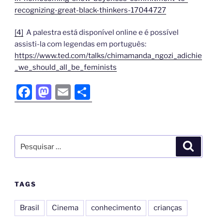
recognizing-great-black-thinkers-17044727
[4]
A palestra está disponível online e é possível
assisti-la com legendas em português:
https://www.ted.com/talks/chimamanda_ngozi_adichie
_we_should_all_be_feminists
F
M
E
S
a
a
m
h
c
st
ai
ar
e
o
l
e
b
d
o
o
o
n
TAGS
k
Brasil
Cinema
conhecimento
crianças