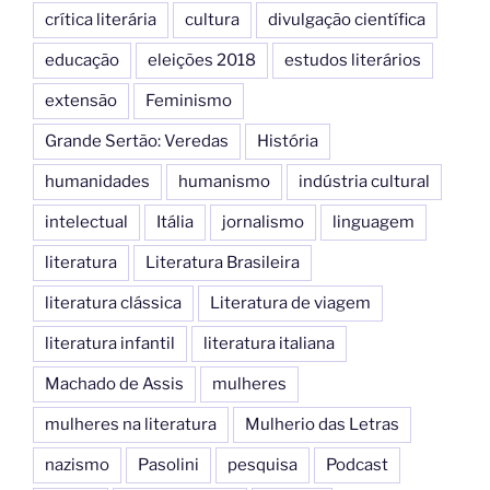
crítica literária
cultura
divulgação científica
educação
eleições 2018
estudos literários
extensão
Feminismo
Grande Sertão: Veredas
História
humanidades
humanismo
indústria cultural
intelectual
Itália
jornalismo
linguagem
literatura
Literatura Brasileira
literatura clássica
Literatura de viagem
literatura infantil
literatura italiana
Machado de Assis
mulheres
mulheres na literatura
Mulherio das Letras
nazismo
Pasolini
pesquisa
Podcast