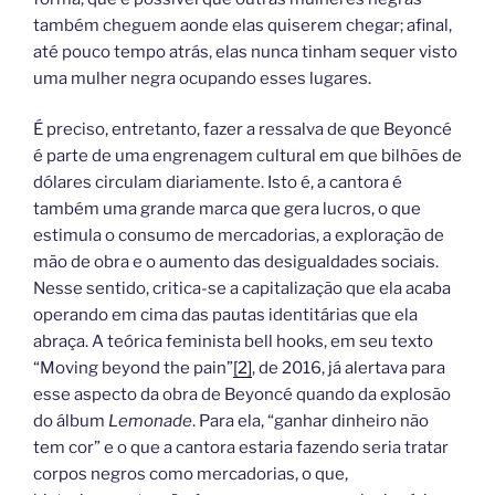
também cheguem aonde elas quiserem chegar; afinal,
até pouco tempo atrás, elas nunca tinham sequer visto
uma mulher negra ocupando esses lugares.
É preciso, entretanto, fazer a ressalva de que Beyoncé
é parte de uma engrenagem cultural em que bilhões de
dólares circulam diariamente. Isto é, a cantora é
também uma grande marca que gera lucros, o que
estimula o consumo de mercadorias, a exploração de
mão de obra e o aumento das desigualdades sociais.
Nesse sentido, critica-se a capitalização que ela acaba
operando em cima das pautas identitárias que ela
abraça. A teórica feminista bell hooks, em seu texto
“Moving beyond the pain”
[2]
, de 2016, já alertava para
esse aspecto da obra de Beyoncé quando da explosão
do álbum
Lemonade
. Para ela, “ganhar dinheiro não
tem cor” e o que a cantora estaria fazendo seria tratar
corpos negros como mercadorias, o que,