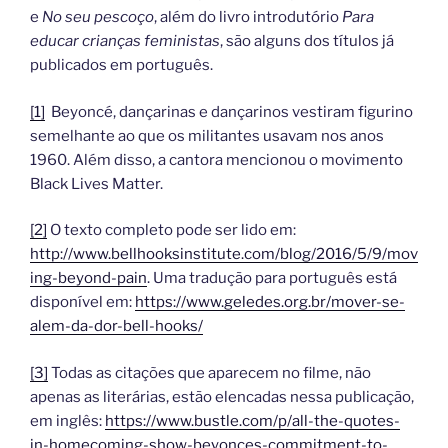
e
No seu pescoço
, além do livro introdutório
Para
educar crianças feministas
, são alguns dos títulos já
publicados em português.
[1]
Beyoncé, dançarinas e dançarinos vestiram figurino
semelhante ao que os militantes usavam nos anos
1960. Além disso, a cantora mencionou o movimento
Black Lives Matter.
[2]
O texto completo pode ser lido em:
http://www.bellhooksinstitute.com/blog/2016/5/9/mov
ing-beyond-pain
. Uma tradução para português está
disponível em:
https://www.geledes.org.br/mover-se-
alem-da-dor-bell-hooks/
[3]
Todas as citações que aparecem no filme, não
apenas as literárias, estão elencadas nessa publicação,
em inglês:
https://www.bustle.com/p/all-the-quotes-
in-homecoming-show-beyonces-commitment-to-