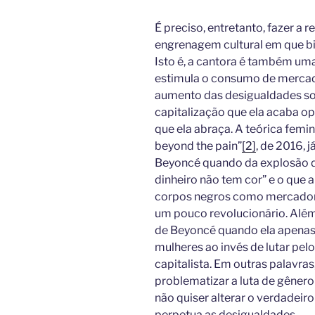
É preciso, entretanto, fazer a
engrenagem cultural em que bi
Isto é, a cantora é também um
estimula o consumo de mercado
aumento das desigualdades soci
capitalização que ela acaba o
que ela abraça. A teórica femi
beyond the pain”
[2]
, de 2016, 
Beyoncé quando da explosão 
dinheiro não tem cor” e o que a
corpos negros como mercadoria
um pouco revolucionário. Além 
de Beyoncé quando ela apenas 
mulheres ao invés de lutar pel
capitalista. Em outras palavras
problematizar a luta de gênero
não quiser alterar o verdadeiro
perpetua as desigualdades.