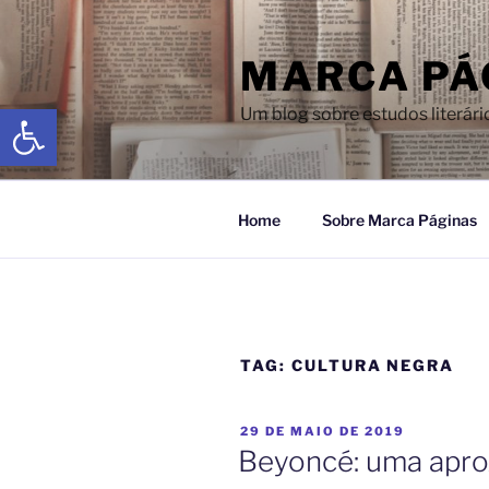
MARCA PÁ
Abrir a barra de ferramentas
Um blog sobre estudos literári
Home
Sobre Marca Páginas
TAG:
CULTURA NEGRA
29 DE MAIO DE 2019
Beyoncé: uma apro