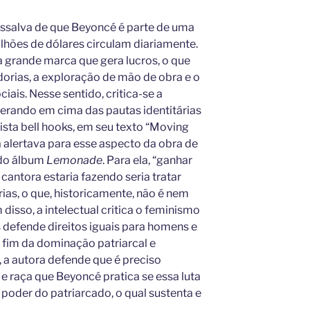
 ressalva de que Beyoncé é parte de uma
lhões de dólares circulam diariamente.
a grande marca que gera lucros, o que
rias, a exploração de mão de obra e o
ais. Nesse sentido, critica-se a
perando em cima das pautas identitárias
nista bell hooks, em seu texto “Moving
já alertava para esse aspecto da obra de
do álbum
Lemonade
. Para ela, “ganhar
 cantora estaria fazendo seria tratar
s, o que, historicamente, não é nem
disso, a intelectual critica o feminismo
defende direitos iguais para homens e
o fim da dominação patriarcal e
, a autora defende que é preciso
 e raça que Beyoncé pratica se essa luta
 poder do patriarcado, o qual sustenta e