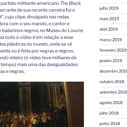
 partido militante americano
The Black
julho 2019
cante de sua recente carreira foi o
, cujo clipe, divulgado nas redes
maio 2019
tora com o seu marido, o cantor e
abril 2019
 e bailarinos negros, no Museu do Louvre,
ssa todo o vídeo é em relação a esse
março 2019
tes plásticas no mundo, onde se vê
fevereiro 2019
enta ou é feita por negras e negros,
do inteiro (o vídeo teve milhares de
janeiro 2019
 tempo) mais uma das desigualdades
as e negras.
dezembro 201
outubro 2018
setembro 201
agosto 2018
julho 2018
junho 2018