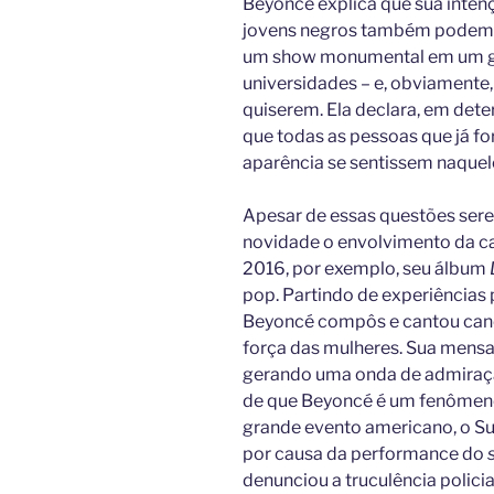
Beyoncé explica que sua inten
jovens negros também podem o
um show monumental em um gra
universidades – e, obviamente,
quiserem. Ela declara, em det
que todas as pessoas que já fo
aparência se sentissem naquel
Apesar de essas questões ser
novidade o envolvimento da ca
2016, por exemplo, seu álbum
pop. Partindo de experiências 
Beyoncé compôs e cantou canç
força das mulheres. Sua mensa
gerando uma onda de admiração
de que Beyoncé é um fenômeno.
grande evento americano, o Su
por causa da performance do
denunciou a truculência policia