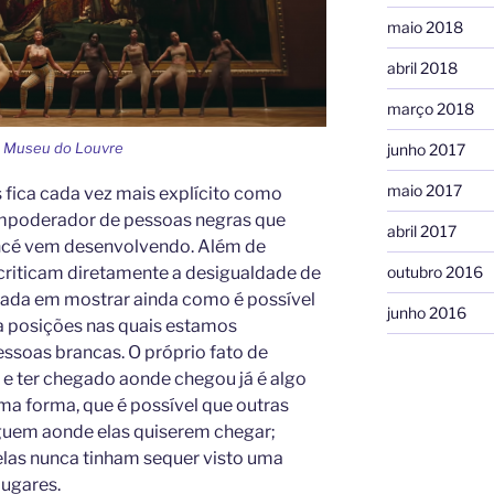
maio 2018
abril 2018
março 2018
no Museu do Louvre
junho 2017
maio 2017
 fica cada vez mais explícito como
empoderador de pessoas negras que
abril 2017
oncé vem desenvolvendo. Além de
criticam diretamente a desigualdade de
outubro 2016
hada em mostrar ainda como é possível
junho 2016
 posições nas quais estamos
soas brancas. O próprio fato de
e ter chegado aonde chegou já é algo
ma forma, que é possível que outras
uem aonde elas quiserem chegar;
 elas nunca tinham sequer visto uma
ugares.