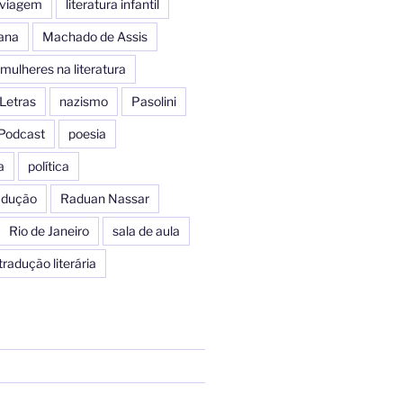
e viagem
literatura infantil
iana
Machado de Assis
mulheres na literatura
Letras
nazismo
Pasolini
Podcast
poesia
a
política
radução
Raduan Nassar
Rio de Janeiro
sala de aula
tradução literária