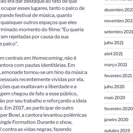
ção era dar destaque ao fato de que
cupar esses lugares, tanto o palco de
dezembro 202
nde festival de música, quanto
novembro 202
 quaisquer outros espaços que eles
erminado momento do filme: “Eu queria
setembro 202
ram rejeitadas por causa da sua
julho 2021
e palco”.
abril 2021
em centrais em
Homecoming
, não é
março 2021
ntora com pautas identitárias. Em
Lemonade
tornou-se um hino da música
fevereiro 2021
pessoais recentemente vividas por ela,
ões que exaltavam a liberdade e a
julho 2020
gem chegou de fato a esse público,
maio 2020
 por seu trabalho e reforçando a ideia
 Em 2017, ao participar de outro
fevereiro 2020
per Bowl, a cantora levantou polêmicas
janeiro 2020
single Formation
. Durante o show,
l contra as vidas negras, fazendo
outubro 2019