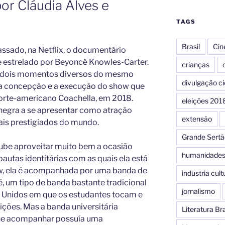
 por Cláudia Alves e
TAGS
Brasil
Ci
assado, na Netflix, o documentário
 e estrelado por Beyoncé Knowles-Carter.
crianças
c
de dois momentos diversos do mesmo
divulgação ci
i a concepção e a execução do show que
 norte-americano Coachella, em 2018.
eleições 201
 negra a se apresentar como atração
extensão
mais prestigiados do mundo.
Grande Sertã
oube aproveitar muito bem a ocasião
humanidade
autas identitárias com as quais ela está
ow, ela é acompanhada por uma banda de
indústria cult
 é, um tipo de banda bastante tradicional
jornalismo
s Unidos em que os estudantes tocam e
ções. Mas a banda universitária
Literatura Bra
lhe acompanhar possuía uma