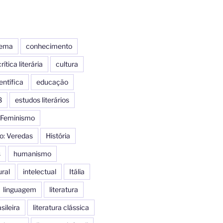
nema
conhecimento
rítica literária
cultura
entífica
educação
8
estudos literários
Feminismo
o: Veredas
História
s
humanismo
ural
intelectual
Itália
linguagem
literatura
sileira
literatura clássica