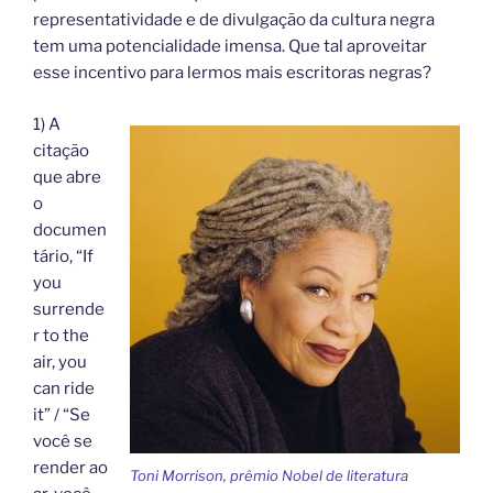
representatividade e de divulgação da cultura negra
tem uma potencialidade imensa. Que tal aproveitar
esse incentivo para lermos mais escritoras negras?
1) A
citação
que abre
o
documen
tário, “If
you
surrende
r to the
air, you
can ride
it” / “Se
você se
render ao
Toni Morrison, prêmio Nobel de literatura