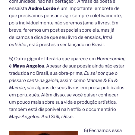
comunidade, não há libertação”. A frase da poeta e
ensaísta
Audre Lorde
é um importante lembrete de
que precisamos pensar e agir sempre coletivamente,
pois individualmente não seremos jamais livres. Em
breve, faremos um post especial sobre ela, mas já
deixamos a dica de que seu livro de ensaios,
Irmã
outsider
, está prestes a ser lançado no Brasil.
5) Outra gigante literária que aparece em
Homecoming
é
Maya Angelou
. Apesar de sua poesia ainda não estar
traduzida no Brasil, sua obra-prima,
Eu sei por que o
pássaro canta na gaiola
, assim como
Mamãe & Eu &
Mamãe
, são alguns de seus livros em prosa publicados
em português. Além disso, se você quiser conhecer
um pouco mais sobre sua vida e produção artística,
também está disponível na Netflix o documentário
Maya Angelou: And Still, I Rise
.
6) Fechamos essa