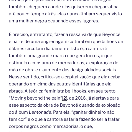
também cheguem aonde elas quiserem chegar; afinal,
até pouco tempo atrás, elas nunca tinham sequer visto
uma mulher negra ocupando esses lugares.
É preciso, entretanto, fazer a ressalva de que Beyoncé
é parte de uma engrenagem cultural em que bilhões de
dólares circulam diariamente. Isto é, a cantora é
também uma grande marca que gera lucros, o que
estimula o consumo de mercadorias, a exploração de
mão de obra e o aumento das desigualdades sociais.
Nesse sentido, critica-se a capitalização que ela acaba
operando em cima das pautas identitárias que ela
abraça. A teórica feminista bell hooks, em seu texto
“Moving beyond the pain”
[2]
, de 2016, já alertava para
esse aspecto da obra de Beyoncé quando da explosão
do álbum
Lemonade
. Para ela, “ganhar dinheiro não
tem cor” e o que a cantora estaria fazendo seria tratar
corpos negros como mercadorias, o que,