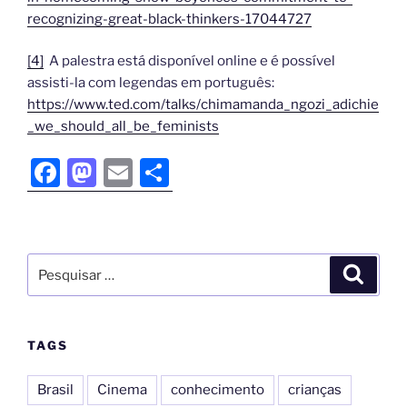
recognizing-great-black-thinkers-17044727
[4]
A palestra está disponível online e é possível
assisti-la com legendas em português:
https://www.ted.com/talks/chimamanda_ngozi_adichie
_we_should_all_be_feminists
F
M
E
S
a
a
m
h
c
st
ai
ar
e
o
l
e
b
d
o
o
o
n
TAGS
k
Brasil
Cinema
conhecimento
crianças