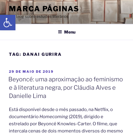
MARCA PÁGINAS
Abrir a barra de ferramentas
Um blog sobre estudos literários
Menu
TAG:
DANAI GURIRA
29 DE MAIO DE 2019
Beyoncé: uma aproximação ao feminismo
e à literatura negra, por Cláudia Alves e
Danielle Lima
Está disponível desde o mês passado, na Netflix, o
documentário
Homecoming
(2019), dirigido e
estrelado por Beyoncé Knowles-Carter. O filme, que
intercala cenas de dois momentos diversos do mesmo