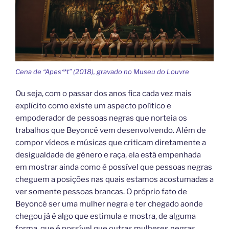
Cena de “Apes**t” (2018), gravado no Museu do Louvre
Ou seja, com o passar dos anos fica cada vez mais
explícito como existe um aspecto político e
empoderador de pessoas negras que norteia os
trabalhos que Beyoncé vem desenvolvendo. Além de
compor vídeos e músicas que criticam diretamente a
desigualdade de gênero e raça, ela está empenhada
em mostrar ainda como é possível que pessoas negras
cheguem a posições nas quais estamos acostumadas a
ver somente pessoas brancas. O próprio fato de
Beyoncé ser uma mulher negra e ter chegado aonde
chegou já é algo que estimula e mostra, de alguma
forma, que é possível que outras mulheres negras