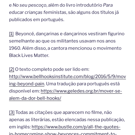
e
No seu pescoço
, além do livro introdutório
Para
educar crianças feministas
, são alguns dos títulos já
publicados em português.
[1]
Beyoncé, dançarinas e dançarinos vestiram figurino
semelhante ao que os militantes usavam nos anos
1960. Além disso, a cantora mencionou o movimento
Black Lives Matter.
[2]
O texto completo pode ser lido em:
http://www.bellhooksinstitute.com/blog/2016/5/9/mov
ing-beyond-pain
. Uma tradução para português está
disponível em:
https://www.geledes.org.br/mover-se-
alem-da-dor-bell-hooks/
[3]
Todas as citações que aparecem no filme, não
apenas as literárias, estão elencadas nessa publicação,
em inglês:
https://www.bustle.com/p/all-the-quotes-
in-homecoming-show-beyonces-commitment-to-