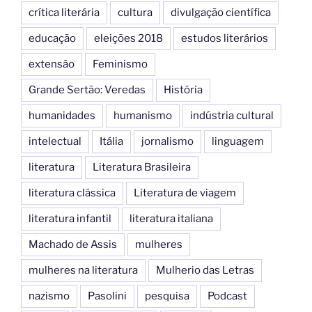
crítica literária
cultura
divulgação científica
educação
eleições 2018
estudos literários
extensão
Feminismo
Grande Sertão: Veredas
História
humanidades
humanismo
indústria cultural
intelectual
Itália
jornalismo
linguagem
literatura
Literatura Brasileira
literatura clássica
Literatura de viagem
literatura infantil
literatura italiana
Machado de Assis
mulheres
mulheres na literatura
Mulherio das Letras
nazismo
Pasolini
pesquisa
Podcast