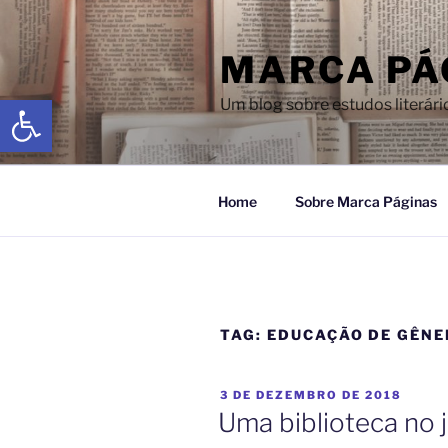
MARCA PÁ
Abrir a barra de ferramentas
Um blog sobre estudos literári
Home
Sobre Marca Páginas
TAG:
EDUCAÇÃO DE GÊN
3 DE DEZEMBRO DE 2018
Uma biblioteca no 