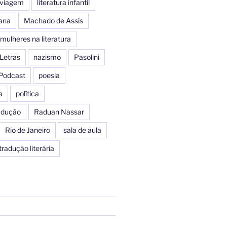
e viagem
literatura infantil
iana
Machado de Assis
mulheres na literatura
Letras
nazismo
Pasolini
Podcast
poesia
a
política
radução
Raduan Nassar
Rio de Janeiro
sala de aula
tradução literária