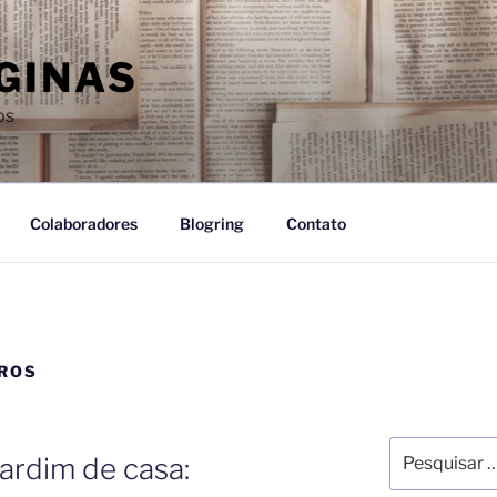
GINAS
os
Colaboradores
Blogring
Contato
EROS
jardim de casa: