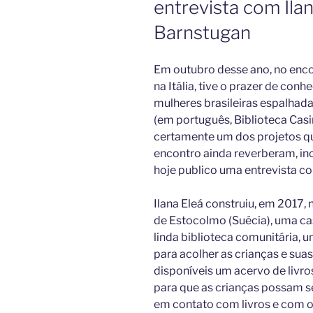
entrevista com Ilan
Barnstugan
Em outubro desse ano, no enco
na Itália, tive o prazer de conh
mulheres brasileiras espalhada
(em português, Biblioteca Cas
certamente um dos projetos q
encontro ainda reverberam, inc
hoje publico uma entrevista com
Ilana Eleá construiu, em 2017, 
de Estocolmo (Suécia), uma c
linda biblioteca comunitária, u
para acolher as crianças e suas
disponíveis um acervo de livros 
para que as crianças possam se
em contato com livros e com o