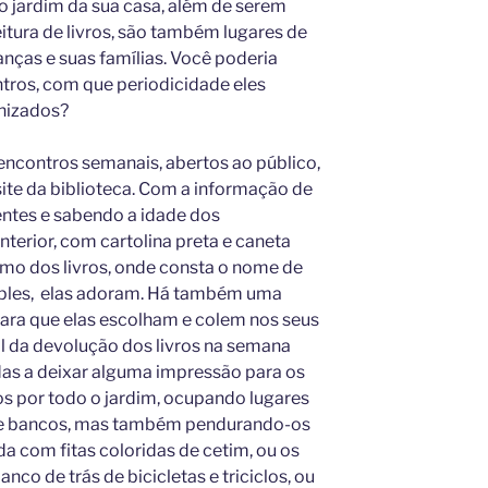
e o jardim da sua casa, além de serem
itura de livros, são também lugares de
anças e suas famílias. Você poderia
tros, com que periodicidade eles
nizados?
 encontros semanais, abertos ao público,
site da biblioteca. Com a informação de
ntes e sabendo a idade dos
anterior, com cartolina preta e caneta
imo dos livros, onde consta o nome de
imples, elas adoram. Há também uma
ara que elas escolham e colem nos seus
al da devolução dos livros na semana
as a deixar alguma impressão para os
ros por todo o jardim, ocupando lugares
 e bancos, mas também pendurando-os
a com fitas coloridas de cetim, ou os
nco de trás de bicicletas e triciclos, ou