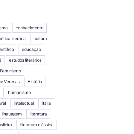
nema
conhecimento
rítica literária
cultura
entífica
educação
8
estudos literários
Feminismo
o: Veredas
História
s
humanismo
ural
intelectual
Itália
linguagem
literatura
sileira
literatura clássica