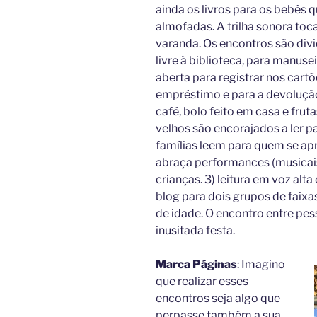
ainda os livros para os bebês 
almofadas. A trilha sonora toc
varanda. Os encontros são div
livre à biblioteca, para manusei
aberta para registrar nos cartõ
empréstimo e para a devolução 
café, bolo feito em casa e fru
velhos são encorajados a ler p
famílias leem para quem se a
abraça performances (musicais
crianças. 3) leitura em voz alt
blog para dois grupos de faixas
de idade. O encontro entre pes
inusitada festa.
Marca Páginas
: Imagino
que realizar esses
encontros seja algo que
perpasse também a sua