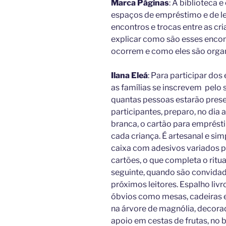
Marca Páginas
: A biblioteca 
espaços de empréstimo e de le
encontros e trocas entre as cri
explicar como são esses encon
ocorrem e como eles são orga
Ilana Eleá
: Para participar dos
as famílias se inscrevem pelo 
quantas pessoas estarão prese
participantes, preparo, no dia 
branca, o cartão para emprést
cada criança. É artesanal e s
caixa com adesivos variados p
cartões, o que completa o ritu
seguinte, quando são convidad
próximos leitores. Espalho liv
óbvios como mesas, cadeiras
na árvore de magnólia, decorad
apoio em cestas de frutas, no ba