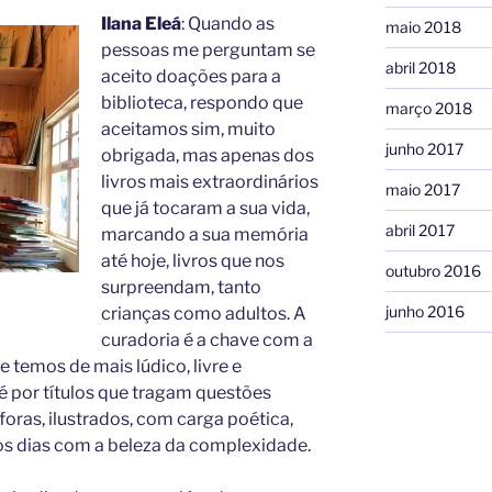
Ilana Eleá
: Quando as
maio 2018
pessoas me perguntam se
abril 2018
aceito doações para a
biblioteca, respondo que
março 2018
aceitamos sim, muito
junho 2017
obrigada, mas apenas dos
livros mais extraordinários
maio 2017
que já tocaram a sua vida,
abril 2017
marcando a sua memória
até hoje, livros que nos
outubro 2016
surpreendam, tanto
junho 2016
crianças como adultos. A
curadoria é a chave com a
 temos de mais lúdico, livre e
é por títulos que tragam questões
foras, ilustrados, com carga poética,
 os dias com a beleza da complexidade.