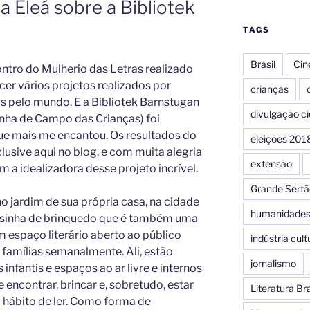
a Eleá sobre a Bibliotek
TAGS
Brasil
Ci
ntro do Mulherio das Letras realizado
ecer vários projetos realizados por
crianças
c
s pelo mundo. E a Bibliotek Barnstugan
divulgação ci
inha de Campo das Crianças) foi
ue mais me encantou. Os resultados do
eleições 201
lusive aqui no blog, e com muita alegria
extensão
 a idealizadora desse projeto incrível.
Grande Sertã
no jardim de sua própria casa, na cidade
humanidade
asinha de brinquedo que é também uma
m espaço literário aberto ao público
indústria cult
 famílias semanalmente. Ali, estão
jornalismo
infantis e espaços ao ar livre e internos
 encontrar, brincar e, sobretudo, estar
Literatura Bra
 hábito de ler. Como forma de