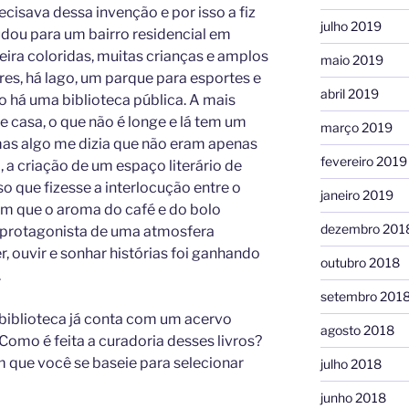
ecisava dessa invenção e por isso a fiz
julho 2019
udou para um bairro residencial em
ra coloridas, muitas crianças e amplos
maio 2019
res, há lago, um parque para esportes e
abril 2019
 há uma biblioteca pública. A mais
e casa, o que não é longe e lá tem um
março 2019
 mas algo me dizia que não eram apenas
fevereiro 2019
 a criação de um espaço literário de
 que fizesse a interlocução entre o
janeiro 2019
em que o aroma do café e do bolo
dezembro 201
 protagonista de uma atmosfera
r, ouvir e sonhar histórias foi ganhando
outubro 2018
.
setembro 201
 biblioteca já conta com um acervo
agosto 2018
. Como é feita a curadoria desses livros?
em que você se baseie para selecionar
julho 2018
junho 2018