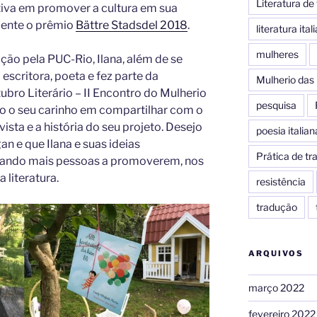
Literatura d
tiva em promover a cultura em sua
mente o prêmio
Bättre Stadsdel 2018
.
literatura ital
mulheres
o pela PUC-Rio, Ilana, além de se
escritora, poeta e fez parte da
Mulherio das 
bro Literário – II Encontro do Mulherio
pesquisa
o o seu carinho em compartilhar com o
sta e a história do seu projeto. Desejo
poesia italian
an e que Ilana e suas ideias
Prática de t
rando mais pessoas a promoverem, nos
 literatura.
resistência
tradução
ARQUIVOS
março 2022
fevereiro 2022