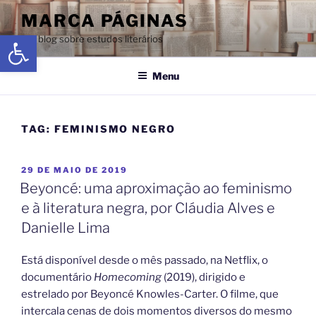
MARCA PÁGINAS
Abrir a barra de ferramentas
Um blog sobre estudos literários
Menu
TAG:
FEMINISMO NEGRO
29 DE MAIO DE 2019
Beyoncé: uma aproximação ao feminismo
e à literatura negra, por Cláudia Alves e
Danielle Lima
Está disponível desde o mês passado, na Netflix, o
documentário
Homecoming
(2019), dirigido e
estrelado por Beyoncé Knowles-Carter. O filme, que
intercala cenas de dois momentos diversos do mesmo