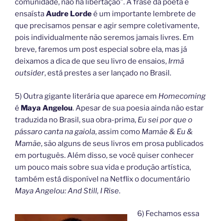
comunidade, não há libertação”. A frase da poeta e
ensaísta
Audre Lorde
é um importante lembrete de
que precisamos pensar e agir sempre coletivamente,
pois individualmente não seremos jamais livres. Em
breve, faremos um post especial sobre ela, mas já
deixamos a dica de que seu livro de ensaios,
Irmã
outsider
, está prestes a ser lançado no Brasil.
5) Outra gigante literária que aparece em
Homecoming
é
Maya Angelou
. Apesar de sua poesia ainda não estar
traduzida no Brasil, sua obra-prima,
Eu sei por que o
pássaro canta na gaiola
, assim como
Mamãe & Eu &
Mamãe
, são alguns de seus livros em prosa publicados
em português. Além disso, se você quiser conhecer
um pouco mais sobre sua vida e produção artística,
também está disponível na Netflix o documentário
Maya Angelou: And Still, I Rise
.
6) Fechamos essa