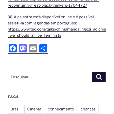
recognizing-great-black-thinkers-17044727
[4]
A palestra está disponível online e é possível
assisti-la com legendas em português:
https://www.ted.com/talks/chimamanda_ngozi_adichie
_we_should_all_be_feminists
F
M
E
S
a
a
m
h
c
st
ai
ar
e
o
l
e
b
d
o
o
o
n
TAGS
k
Brasil
Cinema
conhecimento
crianças