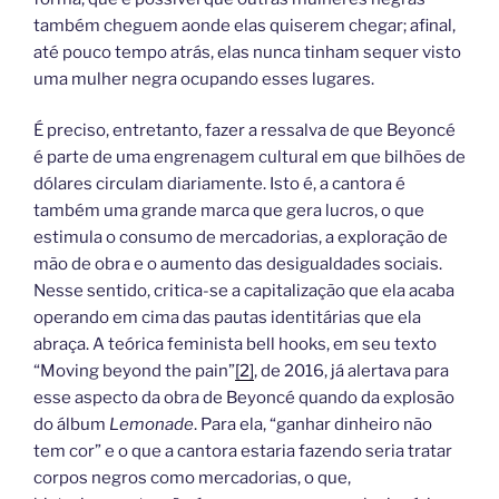
também cheguem aonde elas quiserem chegar; afinal,
até pouco tempo atrás, elas nunca tinham sequer visto
uma mulher negra ocupando esses lugares.
É preciso, entretanto, fazer a ressalva de que Beyoncé
é parte de uma engrenagem cultural em que bilhões de
dólares circulam diariamente. Isto é, a cantora é
também uma grande marca que gera lucros, o que
estimula o consumo de mercadorias, a exploração de
mão de obra e o aumento das desigualdades sociais.
Nesse sentido, critica-se a capitalização que ela acaba
operando em cima das pautas identitárias que ela
abraça. A teórica feminista bell hooks, em seu texto
“Moving beyond the pain”
[2]
, de 2016, já alertava para
esse aspecto da obra de Beyoncé quando da explosão
do álbum
Lemonade
. Para ela, “ganhar dinheiro não
tem cor” e o que a cantora estaria fazendo seria tratar
corpos negros como mercadorias, o que,