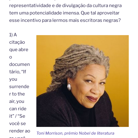
representatividade e de divulgação da cultura negra
tem uma potencialidade imensa. Que tal aproveitar
esse incentivo para lermos mais escritoras negras?
1) A
citação
que abre
o
documen
tário, “If
you
surrende
r to the
air, you
can ride
it” / “Se
você se
render ao
Toni Morrison, prêmio Nobel de literatura