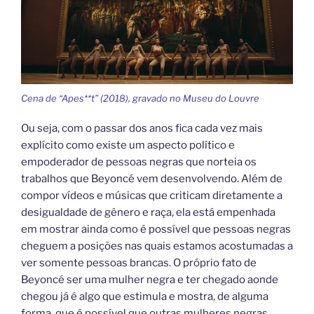
Cena de “Apes**t” (2018), gravado no Museu do Louvre
Ou seja, com o passar dos anos fica cada vez mais
explícito como existe um aspecto político e
empoderador de pessoas negras que norteia os
trabalhos que Beyoncé vem desenvolvendo. Além de
compor vídeos e músicas que criticam diretamente a
desigualdade de gênero e raça, ela está empenhada
em mostrar ainda como é possível que pessoas negras
cheguem a posições nas quais estamos acostumadas a
ver somente pessoas brancas. O próprio fato de
Beyoncé ser uma mulher negra e ter chegado aonde
chegou já é algo que estimula e mostra, de alguma
forma, que é possível que outras mulheres negras