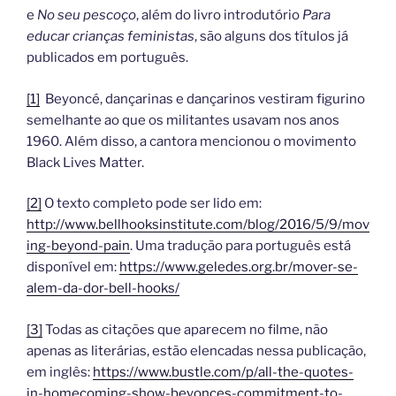
e
No seu pescoço
, além do livro introdutório
Para
educar crianças feministas
, são alguns dos títulos já
publicados em português.
[1]
Beyoncé, dançarinas e dançarinos vestiram figurino
semelhante ao que os militantes usavam nos anos
1960. Além disso, a cantora mencionou o movimento
Black Lives Matter.
[2]
O texto completo pode ser lido em:
http://www.bellhooksinstitute.com/blog/2016/5/9/mov
ing-beyond-pain
. Uma tradução para português está
disponível em:
https://www.geledes.org.br/mover-se-
alem-da-dor-bell-hooks/
[3]
Todas as citações que aparecem no filme, não
apenas as literárias, estão elencadas nessa publicação,
em inglês:
https://www.bustle.com/p/all-the-quotes-
in-homecoming-show-beyonces-commitment-to-