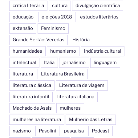
crítica literária
cultura
divulgação científica
educação
eleições 2018
estudos literários
extensão
Feminismo
Grande Sertão: Veredas
História
humanidades
humanismo
indústria cultural
intelectual
Itália
jornalismo
linguagem
literatura
Literatura Brasileira
literatura clássica
Literatura de viagem
literatura infantil
literatura italiana
Machado de Assis
mulheres
mulheres na literatura
Mulherio das Letras
nazismo
Pasolini
pesquisa
Podcast