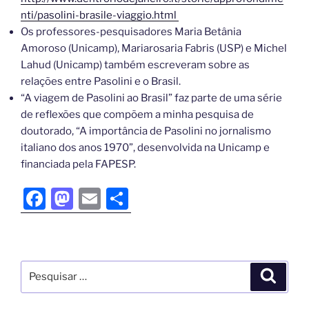
nti/pasolini-brasile-viaggio.html
Os professores-pesquisadores Maria Betânia
Amoroso (Unicamp), Mariarosaria Fabris (USP) e Michel
Lahud (Unicamp) também escreveram sobre as
relações entre Pasolini e o Brasil.
“A viagem de Pasolini ao Brasil” faz parte de uma série
de reflexões que compõem a minha pesquisa de
doutorado, “A importância de Pasolini no jornalismo
italiano dos anos 1970”, desenvolvida na Unicamp e
financiada pela FAPESP.
F
M
E
S
a
a
m
h
c
st
ai
ar
e
o
l
e
b
d
o
o