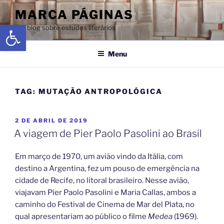
MARCA PÁGINAS
Abrir a barra de ferramentas
Um blog sobre estudos literários
Menu
TAG:
MUTAÇÃO ANTROPOLÓGICA
2 DE ABRIL DE 2019
A viagem de Pier Paolo Pasolini ao Brasil
Em março de 1970, um avião vindo da Itália, com
destino a Argentina, fez um pouso de emergência na
cidade de Recife, no litoral brasileiro. Nesse avião,
viajavam Pier Paolo Pasolini e Maria Callas, ambos a
caminho do Festival de Cinema de Mar del Plata, no
qual apresentariam ao público o filme
Medea
(1969).