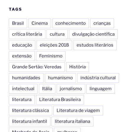
o
n
TAGS
k
Brasil
Cinema
conhecimento
crianças
crítica literária
cultura
divulgação científica
educação
eleições 2018
estudos literários
extensão
Feminismo
Grande Sertão: Veredas
História
humanidades
humanismo
indústria cultural
intelectual
Itália
jornalismo
linguagem
literatura
Literatura Brasileira
literatura clássica
Literatura de viagem
literatura infantil
literatura italiana