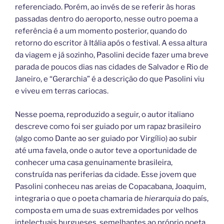
referenciado. Porém, ao invés de se referir às horas
passadas dentro do aeroporto, nesse outro poema a
referência é a um momento posterior, quando do
retorno do escritor à Itália após o festival. A essa altura
da viagem e já sozinho, Pasolini decide fazer uma breve
parada de poucos dias nas cidades de Salvador e Rio de
Janeiro, e “Gerarchia” é a descrição do que Pasolini viu
e viveu em terras cariocas.
Nesse poema, reproduzido a seguir, o autor italiano
descreve como foi ser guiado por um rapaz brasileiro
(algo como Dante ao ser guiado por Virgílio) ao subir
até uma favela, onde o autor teve a oportunidade de
conhecer uma casa genuinamente brasileira,
construída nas periferias da cidade. Esse jovem que
Pasolini conheceu nas areias de Copacabana, Joaquim,
integraria o que o poeta chamaria de
h
ierarquia
do país,
composta em uma de suas extremidades por velhos
intelectuais burgueses, semelhantes ao próprio poeta