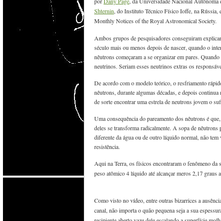
por
Dany Page
, da Universidade Nacional Autônoma d
Shternin
, do Instituto Técnico Físico Ioffe, na Rússia
,
Monthly Notices of the Royal Astronomical Society.
Ambos grupos de pesquisadores conseguiram explicar
século mais ou menos depois de nascer, quando o interi
nêutrons começaram a se organizar em pares. Quando 
neutrinos. Seriam esses neutrinos extras os responsáve
De acordo com o modelo teórico, o resfriamento rápido
nêutrons, durante algumas décadas, e depois continua m
de sorte encontrar uma estrela de neutrons jovem o s
Uma consequência do pareamento dos nêutrons é que, p
deles se transforma radicalmente. A sopa de nêutrons
diferente da água ou de outro líquido normal, não tem 
resistência.
Aqui na Terra, os físicos encontraram o fenômeno da s
peso atômico 4 líquido até alcançar meros 2,17 graus 
Como visto no vídeo, entre outras bizarrices a ausênci
canal, não importa o quão pequena seja a sua espessu
recipiente aberto vaze dele escalando a superfície m