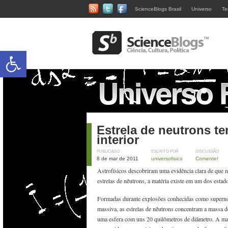
ScienceBlogs Brasil
Universo
Te
Abrir a barra de ferramentas
Estrela de neutrons t
interior
PUBLICADO
ESCRITO POR
DISCUSSÃO
8 de mar de 2011
universofisico
Comente!
Astrofísicos descobriram uma evidência clara de que n
estrelas de nêutrons, a matéria existe em um dos estad
Formadas durante explosões conhecidas como supernov
massiva, as estrelas de nêutrons concentram a massa de
uma esfera com uns 20 quilômetros de diâmetro. A maté