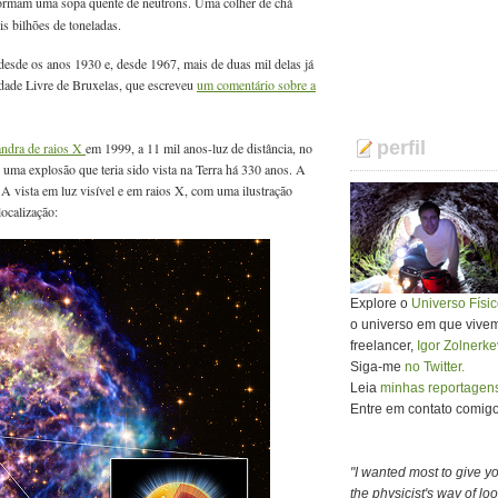
formam uma sopa quente de neutrons. Uma colher de chá
s bilhões de toneladas.
desde os anos 1930 e, desde 1967, mais de duas mil delas já
dade Livre de Bruxelas, que escreveu
um comentário sobre a
perfil
andra de raios X
em 1999, a 11 mil anos-luz de distância, no
ma explosão que teria sido vista na Terra há 330 anos. A
 vista em luz visível e em raios X, com uma ilustração
localização:
Explore o
Universo Físi
o universo em que vivemos
freelancer,
Igor Zolnerke
Siga-me
no Twitter.
Leia
minhas reportagens
Entre em contato comigo 
"I wanted most to give y
the physicist's way of look