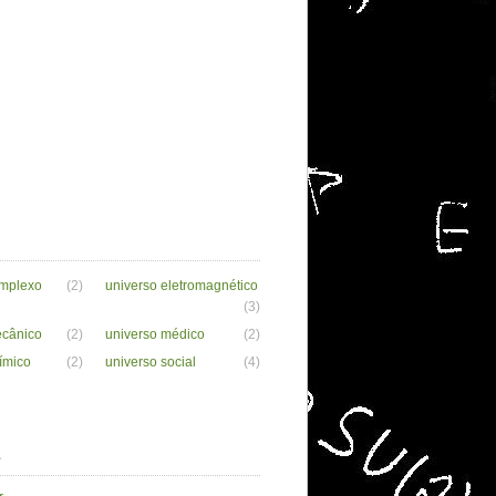
omplexo
(2)
universo eletromagnético
(3)
ecânico
(2)
universo médico
(2)
ímico
(2)
universo social
(4)
a