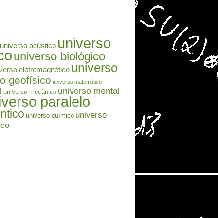
universo
universo acústico
co
universo biológico
universo
verso eletromagnético
o geofísico
universo matemático
l
universo mental
universo mecânico
iverso paralelo
ntico
universo
universo químico
ico