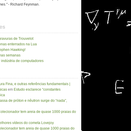
imes."
- Richard Feynman.
es
gravuras de Trouvelot
enas enterrados na Lua
Stephen Hawking!
imas semanas
 indústria de computadores
ura Fina, e outras referências fundamentais |
icas
em
Estudo esclarece “constantes
sica
assa de próton e nêutron surge do “nada”,
olecionador tem areia de quase 1000 praias do
lhores vídeos do cometa Lovejoy
lecionador tem areia de quase 1000 praias do