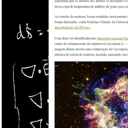
espremida que os núcleos dos átomos se desfazem e 
dessa sopa de temperatura de milhões de graus pesa sei
As estrelas de neutrons foram estudadas teoricamente 
foram detectadas, conta Nicholas Chamel, da Universi
descoberta no site Physics
.
Uma delas foi identificada pelo
telescópio espacial Ch
centro do remanescente da supernova Cassiopeia A — u
imagem abaixo mostra uma composição da Cassiopeia A
artística de estrela de neutrons inserida, marcando sua 