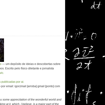
co
— um depósito de ideias e descobertas sobre
. Escrito pelo físico diletante e jornalista
vic.
 publicadas por ai.
por email: igorzmail [arroba] gmail [ponto] com
ou some apprecitation of the wonderful world and
ing at it, which, I believe, is a major part of the