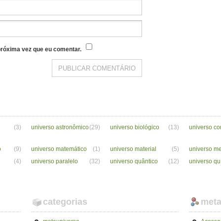
róxima vez que eu comentar.
(3)
universo astronômico
(29)
universo biológico
(13)
universo c
o
(9)
universo matemático
(1)
universo material
(5)
universo m
(4)
universo paralelo
(32)
universo quântico
(12)
universo qu
categorias
met