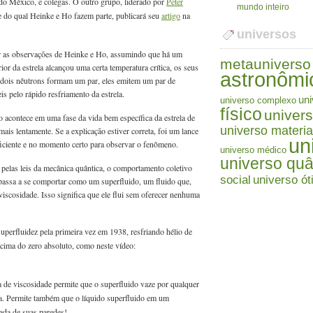
o México, e colegas. O outro grupo, liderado por
Peter
mundo inteiro
 e do qual Heinke e Ho fazem parte, publicará seu
artigo
na
universos
 as observações de Heinke e Ho, assumindo que há um
metauniverso
or da estrela alcançou uma certa temperatura crítica, os seus
astronômi
dois nêutrons formam um par, eles emitem um par de
is pelo rápido resfriamento da estrela.
uni
universo complexo
físico
univers
 acontece em uma fase da vida bem específica da estrela de
universo materia
ais lentamente. Se a explicação estiver correta, foi um lance
un
uficiente e no momento certo para observar o fenômeno.
universo médico
universo quâ
elas leis da mecânica quântica, o comportamento coletivo
social
universo ót
 passa a se comportar como um superfluido, um fluido que,
viscosidade. Isso significa que ele flui sem oferecer nenhuma
uperfluidez pela primeira vez em 1938, resfriando hélio de
acima do zero absoluto, como neste vídeo:
a de viscosidade permite que o superfluido vaze por qualquer
ra. Permite também que o líquido superfluido em um
olhada de suas paredes!