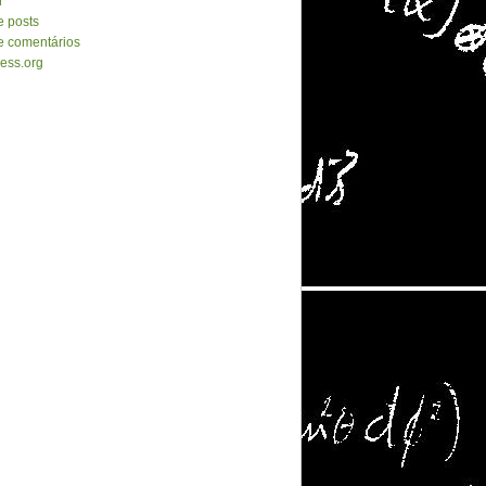
r
e posts
e comentários
ess.org