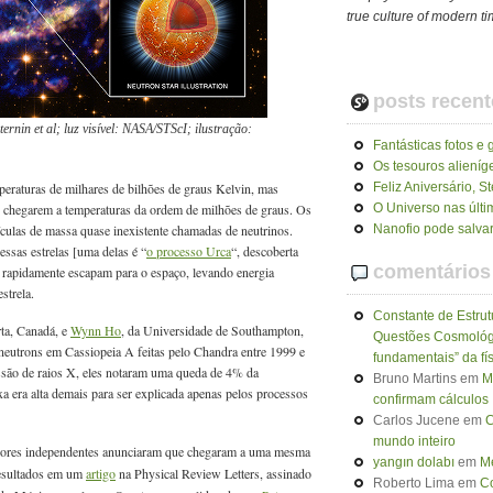
true culture of modern t
posts recent
nin et al; luz visível: NASA/STScI; ilustração:
Fantásticas fotos e 
Os tesouros alieníg
eraturas de milhares de bilhões de graus Kelvin, mas
Feliz Aniversário, 
té chegarem a temperaturas da ordem de milhões de graus. Os
O Universo nas últ
ículas de massa quase inexistente chamadas de neutrinos.
Nanofio pode salvar
essas estrelas [uma delas é “
o processo Urca
“, descoberta
comentários
e rapidamente escapam para o espaço, levando energia
strela.
Constante de Estrut
rta, Canadá, e
Wynn Ho
, da Universidade de Southampton,
Questões Cosmológ
 neutrons em Cassiopeia A feitas pelo Chandra entre 1999 e
fundamentais” da fí
ssão de raios X, eles notaram uma queda de 4% da
Bruno Martins
em
M
a era alta demais para ser explicada apenas pelos processos
confirmam cálculos
Carlos Jucene
em
C
mundo inteiro
dores independentes anunciaram que chegaram a uma mesma
yangın dolabı
em
Me
resultados em um
artigo
na Physical Review Letters, assinado
Roberto Lima
em
Co