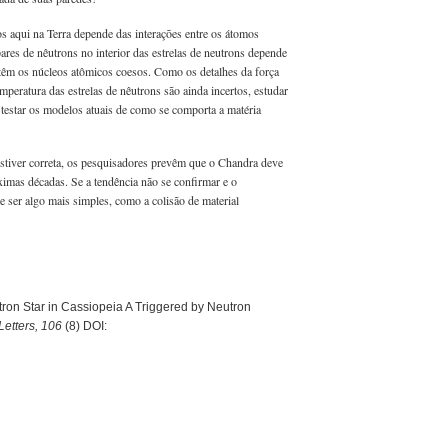
os aqui na Terra depende das interações entre os átomos
pares de nêutrons no interior das estrelas de neutrons depende
antêm os núcleos atômicos coesos. Como os detalhes da força
mperatura das estrelas de nêutrons são ainda incertos, estudar
testar os modelos atuais de como se comporta a matéria
stiver correta, os pesquisadores prevêm que o Chandra deve
imas décadas. Se a tendência não se confirmar e o
e ser algo mais simples, como a colisão de material
utron Star in Cassiopeia A Triggered by Neutron
Letters, 106
(8) DOI: