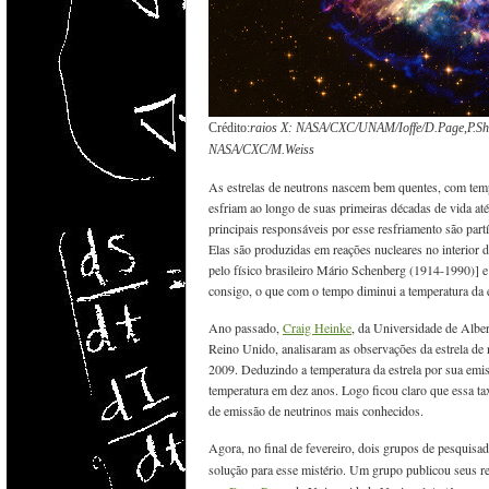
Crédito:
raios X
: NASA/CXC/UNAM/Ioffe/D.Page,P.Shter
NASA/CXC/M.Weiss
As estrelas de neutrons nascem bem quentes, com temp
esfriam ao longo de suas primeiras décadas de vida a
principais responsáveis por esse resfriamento são part
Elas são produzidas em reações nucleares no interior d
pelo físico brasileiro Mário Schenberg (1914-1990)] 
consigo, o que com o tempo diminui a temperatura da e
Ano passado,
Craig Heinke
, da Universidade de Albe
Reino Unido, analisaram as observações da estrela de
2009. Deduzindo a temperatura da estrela por sua emi
temperatura em dez anos. Logo ficou claro que essa tax
de emissão de neutrinos mais conhecidos.
Agora,
no final de fevereiro,
dois grupos de pesquisa
solução para esse mistério. Um grupo publicou seus 