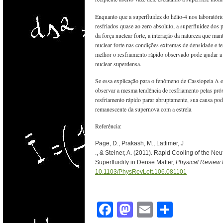
Enquanto que a superfluidez do hélio-4 nos laboratóri
resfriados quase ao zero absoluto, a superfluidez dos 
da força nuclear forte, a interação da natureza que m
nuclear forte nas condições extremas de densidade e te
melhor o resfriamento rápido observado pode ajudar a 
nuclear superdensa.
Se essa explicação para o fenômeno de Cassiopeia A e
observar a mesma tendência de resfriamento pelas próx
resfriamento rápido parar abruptamente, sua causa pod
remanescente da supernova com a estrela.
Referência:
Page, D., Prakash, M., Lattimer, J
., & Steiner, A. (2011). Rapid Cooling of the Ne
Superfluidity in Dense Matter,
Physical Review 
10.1103/PhysRevLett.106.081101
Facebook
Mastodon
Email
Share