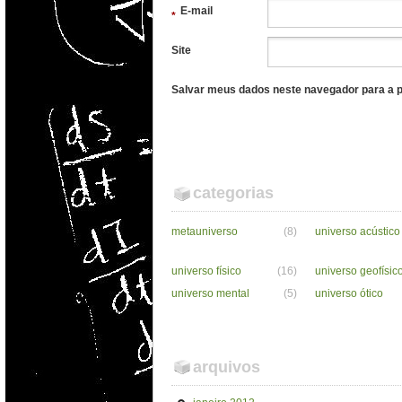
E-mail
*
Site
Salvar meus dados neste navegador para a p
categorias
metauniverso
(8)
universo acústico
universo físico
(16)
universo geofísic
universo mental
(5)
universo ótico
arquivos