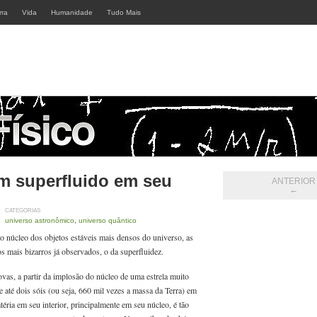
rra
Vida
Humanidade
Tudo Mais
em superfluido em seu
ANTERIOR
←
CATEGORIAS
universo astronômico
,
universo quântico
o núcleo dos objetos estáveis mais densos do universo, as
os mais bizarros já observados, o da superfluidez.
as, a partir da implosão do núcleo de uma estrela muito
 até dois sóis (ou seja, 660 mil vezes a massa da Terra) em
ria em seu interior, principalmente em seu núcleo, é tão