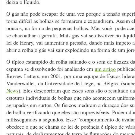
deixa o líquido.
O gás não pode escapar de uma vez porque a tensão superfi
torna difícil as bolhas se formarem e expandirem. Assim el
poucos, na forma de pequenas bolhas. Mas você pode acel
se chacoalhar a garrafa. Mais gás vai se dissolver no líqui
lei de Henry, vai aumentar a pressão, dando mais ímpeto 
abrir a rolha o gás vai sair explodindo na forma de um jor
O típico estampido da rolha saltando e o som de fizzzzz d
espuma se dissolvendo foi analisado em
um artigo
publicad
Review Letters, em 2001, por uma equipe de físicos lidera
Vanderwalle , da Universidade de Liege, na Bélgica (soub
News
). Eles descobriram que esses sons são o resultado d
estouros individuais de bolhas que não acontecem unifor
agrupados em surtos. Os físicos mediram a duração dos su
de bolha verificando que eles são imprevisíveis. Podem du
milissegundos a segundos. Esse “comportamento de avala
obedece o que se chama de lei de potência é típico de vár
naturais, de deslizamentos de terra às flutuações do merca