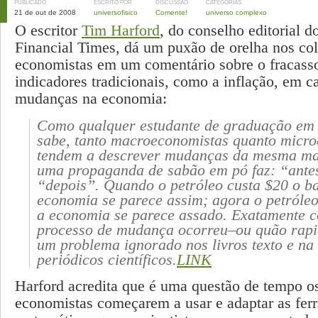
PUBLICADO
ESCRITO POR
DISCUSSÃO
CATEGORIAS
21 de out de 2008
universofisico
Comente!
universo complexo
O escritor
Tim Harford
, do conselho editorial do
Financial Times, dá um puxão de orelha nos co
economistas em um comentário sobre o fracass
indicadores tradicionais, como a inflação, em ca
mudanças na economia:
Como qualquer estudante de graduação em
sabe, tanto macroeconomistas quanto micr
tendem a descrever mudanças da mesma ma
uma propaganda de sabão em pó faz: “ante
“depois”. Quando o petróleo custa $20 o ba
economia se parece assim; agora o petróleo
a economia se parece assado. Exatamente 
processo de mudança ocorreu–ou quão rap
um problema ignorado nos livros texto e na
periódicos científicos.
LINK
Harford acredita que é uma questão de tempo o
economistas começarem a usar e adaptar as fer