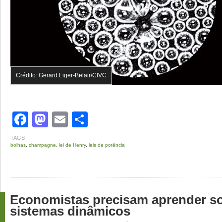
Crédito: Gerard Liger-Belair/CIVC
Facebook
Mastodon
Email
Share
TAGS
bolhas
,
champagne
,
lei de Henry
,
leis de potência
Economistas precisam aprender s
sistemas dinâmicos