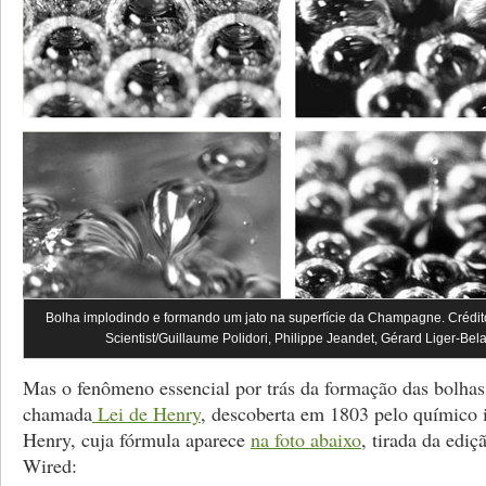
Bolha implodindo e formando um jato na superfície da Champagne. Crédit
Scientist/Guillaume Polidori, Philippe Jeandet, Gérard Liger-Bela
Mas o fenômeno essencial por trás da formação das bolha
chamada
Lei de Henry
, descoberta em 1803 pelo químico 
Henry, cuja fórmula aparece
na foto abaixo
, tirada da edi
Wired: