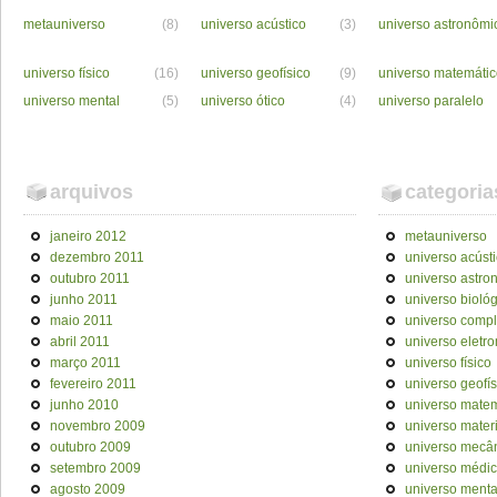
metauniverso
(8)
universo acústico
(3)
universo astronômi
universo físico
(16)
universo geofísico
(9)
universo matemáti
universo mental
(5)
universo ótico
(4)
universo paralelo
arquivos
categoria
janeiro 2012
metauniverso
dezembro 2011
universo acúst
outubro 2011
universo astro
junho 2011
universo bioló
maio 2011
universo comp
abril 2011
universo eletr
março 2011
universo físico
fevereiro 2011
universo geofís
junho 2010
universo mate
novembro 2009
universo materi
outubro 2009
universo mecâ
setembro 2009
universo médi
agosto 2009
universo menta