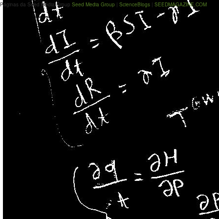
Páginas da Seed Media Group
Seed Media Group
|
ScienceBlogs
|
SEEDMAGAZINE.COM