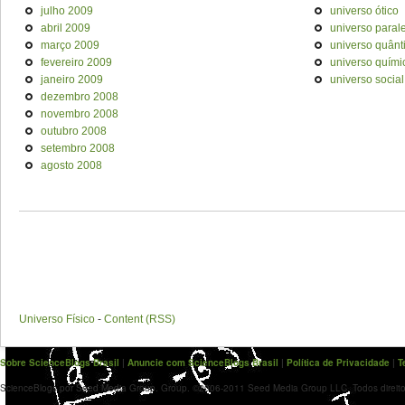
julho 2009
universo ótico
abril 2009
universo paral
março 2009
universo quânt
fevereiro 2009
universo quími
janeiro 2009
universo social
dezembro 2008
novembro 2008
outubro 2008
setembro 2008
agosto 2008
Universo Físico
-
Content (RSS)
Sobre ScienceBlogs Brasil
|
Anuncie com ScienceBlogs Brasil
|
Política de Privacidade
|
T
ScienceBlogs por Seed Media Group. Group. ©2006-2011 Seed Media Group LLC. Todos direito