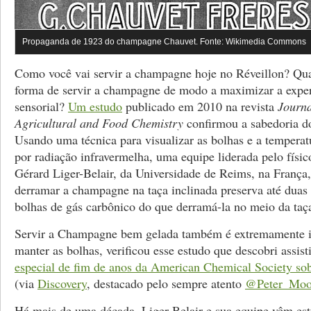
Propaganda de 1923 do champagne Chauvet. Fonte: Wikimedia Commons
Como você vai servir a champagne hoje no Réveillon? Qu
forma de servir a champagne de modo a maximizar a exper
sensorial?
Um estudo
publicado em 2010 na revista
Journa
Agricultural and Food Chemistry
confirmou a sabedoria 
Usando uma técnica para visualizar as bolhas e a temperat
por radiação infravermelha, uma equipe liderada pelo físi
Gérard Liger-Belair, da Universidade de Reims, na França
derramar a champagne na taça inclinada preserva até duas
bolhas de gás carbônico do que derramá-la no meio da taç
Servir a Champagne bem gelada também é extremamente i
manter as bolhas, verificou esse estudo que descobri assis
especial de fim de anos da American Chemical Society s
(via
Discovery
, destacado pelo sempre atento
@Peter_Mo
Há mais de uma década, Liger-Belair e sua equipe vêm es