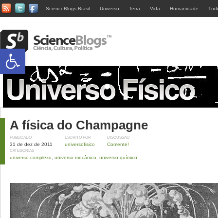
ScienceBlogs Brasil
Universo
Terra
Vida
Humanidade
Tud
Abrir a barra de ferramentas
A física do Champagne
PUBLICADO
ESCRITO POR
DISCUSSÃO
31 de dez de 2011
universofisico
Comente!
CATEGORIAS
universo complexo
,
universo mecânico
,
universo químico