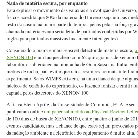
Nada de matéria escura, por enquanto
Para explicar o movimento das galáxias e a evolução do Universo,
físicos acredita que 80% da matéria do Universo seja um gás rarefe
resto do cosmo na maior parte do tempo apenas pela sua força grav
chamada matéria escura seria feita de partículas conhecidas por 
inglês para partículas massivas fracamente interagentes).
Considerado o maior e mais sensível detector de matéria escura,
o
XENON 100
é um tanque cheio com 62 quilogramas de xenônio 
laboratório subterrâneo na montanha de Gran Sasso, na Itália, em
metros de rocha, para evitar que raios cósmicos normais interfira
experimento. Se os WIMPS existem, há uma chance de que alguns 
núcleos de xenônio do experimento, os fazendo ionizar e emitir lu
captada pelos detectores do XENON 100.
A física Elena Aprile, da Universidade de Columbia, EUA, e seus
publicaram online
um paper submetido ao Physical Review Lette
de 100 dias de busca do XENON100, entre janeiro e junho de 201
eventos candidatos, mas a chance de que esses sejam provocados pe
da radiação ambiente na eletrônica do equipamento é muito alta. 