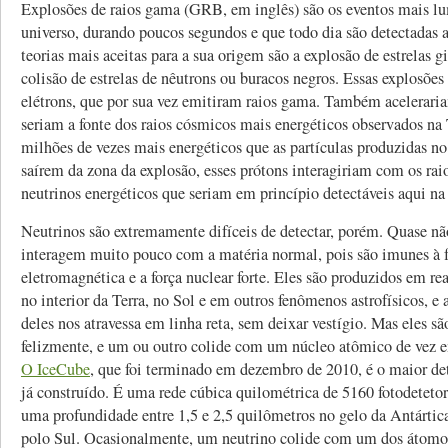
Explosões de raios gama (GRB, em inglês) são os eventos mais l
universo, durando poucos segundos e que todo dia são detectadas a
teorias mais aceitas para a sua origem são a explosão de estrelas g
colisão de estrelas de nêutrons ou buracos negros. Essas explosões
elétrons, que por sua vez emitiram raios gama. Também acelerari
seriam a fonte dos raios cósmicos mais energéticos observados na 
milhões de vezes mais energéticos que as partículas produzidas 
saírem da zona da explosão, esses prótons interagiriam com os ra
neutrinos energéticos que seriam em princípio detectáveis aqui na 
Neutrinos são extremamente difíceis de detectar, porém. Quase n
interagem muito pouco com a matéria normal, pois são imunes à f
eletromagnética e a força nuclear forte. Eles são produzidos em rea
no interior da Terra, no Sol e em outros fenômenos astrofísicos, e
deles nos atravessa em linha reta, sem deixar vestígio. Mas eles sã
felizmente, e um ou outro colide com um núcleo atômico de vez 
O IceCube
, que foi terminado em dezembro de 2010, é o maior det
já construído. É uma rede cúbica quilométrica de 5160 fotodetetor
uma profundidade entre 1,5 e 2,5 quilômetros no gelo da Antárti
polo Sul. Ocasionalmente, um neutrino colide com um dos átomos