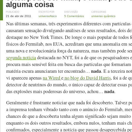
alguma coisa
PUBLICADO
ESCRITO POR
DISCUSSÃO
CATEGORIAS
21 de abr de 2011
universofisico
5 Comentários
universo quântico
Nas últimas semanas, três experimentos diferentes com partículas
causaram sensação divulgando análises de seus resultados, dois de
destaque no New York Times. De longe o mais popular de todos 
físicos do Fermilab, nos EUA, acreditam que uma anomalia em se
uma nova e revolucionária força da natureza, mas também pode 
segunda notícia
destacada no NYT, foi a de que os pesquisadores 
procura mais sensível feita em busca das partículas que formariam
nada
matéria escura anunciaram ter encontrado…
. E a terceira no
vi apareceu apenas
na Wired
e
no blog do David Harris
, foi a de 
detector de neutrinos do mundo, o único capaz de detectar essas pa
nada
das explosões mais poderosas do universo, achou…
.
Geralmente é frustrante noticiar que nada foi descoberto. Talvez po
a imprensa tenham vibrado tanto com o anúncio do Fermilab, me
chances de que a descoberta tenha algum significado sejam muito
enquanto os dois outros resultados, embora nulos, tenham mais c
confirmados, especialmente a notícia que passou desapercebida p