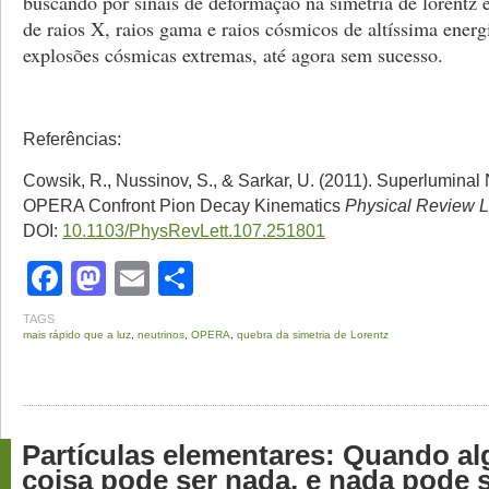
buscando por sinais de deformação na simetria de lorentz
de raios X, raios gama e raios cósmicos de altíssima energ
explosões cósmicas extremas, até agora sem sucesso.
Referências:
Cowsik, R., Nussinov, S., & Sarkar, U. (2011). Superluminal 
OPERA Confront Pion Decay Kinematics
Physical Review L
DOI:
10.1103/PhysRevLett.107.251801
Facebook
Mastodon
Email
Share
TAGS
mais rápido que a luz
,
neutrinos
,
OPERA
,
quebra da simetria de Lorentz
Partículas elementares: Quando a
coisa pode ser nada, e nada pode 