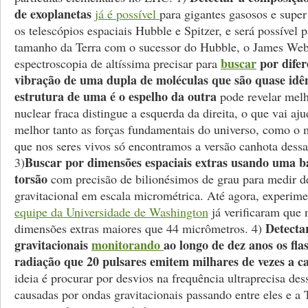
de exoplanetas
já é possível
para gigantes gasosos e super
os telescópios espaciais Hubble e Spitzer, e será possível 
tamanho da Terra com o sucessor do Hubble, o James Web
buscar
por difer
espectroscopia de altíssima precisar para
vibração de uma dupla de moléculas que são quase idên
estrutura de uma é o espelho da outra
pode revelar melh
nuclear fraca distingue a esquerda da direita, o que vai aj
melhor tanto as forças fundamentais do universo, como o m
que nos seres vivos só encontramos a versão canhota dess
Buscar por dimensões espaciais extras usando uma b
3)
torsão
com precisão de bilionésimos de grau para medir de
gravitacional em escala micrométrica. Até agora, experim
equipe da Universidade de Washington
já verificaram que 
Detecta
dimensões extras maiores que 44 micrômetros. 4)
gravitacionais
monitorando
ao longo de dez anos os fla
radiação que 20 pulsares emitem milhares de vezes a 
ideia é procurar por desvios na frequência ultraprecisa des
causadas por ondas gravitacionais passando entre eles e a 