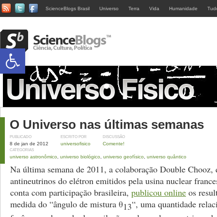
ScienceBlogs Brasil
Universo
Terra
Vida
Humanidade
Tud
Abrir a barra de ferramentas
O Universo nas últimas semanas
PUBLICADO
ESCRITO POR
DISCUSSÃO
8 de jan de 2012
universofisico
Comente!
CATEGORIAS
universo astronômico
,
universo biológico
,
universo geofísico
,
universo quântico
Na última semana de 2011, a colaboração Double Chooz, 
antineutrinos do elétron emitidos pela usina nuclear franc
conta com participação brasileira,
publicou online
os resul
medida do “ângulo de mistura θ
“, uma quantidade rela
13