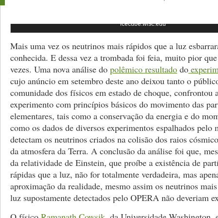
Rastro deixado por múon de alta energia nos detectores do observatório 
icecube.wisc.edu
Mais uma vez os neutrinos mais rápidos que a luz esbarra
conhecida. E dessa vez a trombada foi feia, muito pior que
vezes. Uma nova análise do
polêmico resultado
do
experi
cujo anúncio em setembro deste ano deixou tanto o públic
comunidade dos físicos em estado de choque, confrontou 
experimento com princípios básicos do movimento das par
elementares, tais como a conservação da energia e do mo
como os dados de diversos experimentos espalhados pelo
detectam os neutrinos criados na colisão dos raios cósmi
da atmosfera da Terra. A conclusão da análise foi que, mes
da relatividade de Einstein, que proíbe a existência de part
rápidas que a luz, não for totalmente verdadeira, mas ape
aproximação da realidade, mesmo assim os neutrinos mais
luz supostamente detectados pelo OPERA não deveriam exi
O físico
Ramanath Cowsik
, da Universidade Washington, 