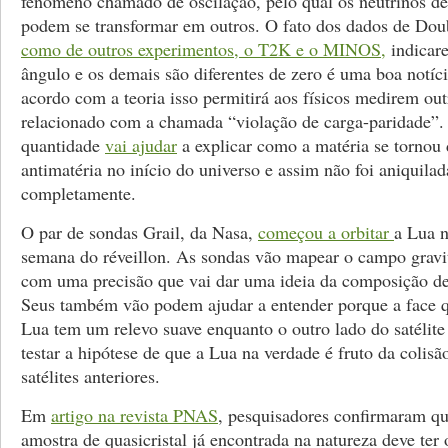
fenômeno chamado de oscilação, pelo qual os neutrinos de 
podem se transformar em outros. O fato dos dados de Do
como de outros experimentos, o T2K e o MINOS,
indicar
ângulo e os demais são diferentes de zero é uma boa notíc
acordo com a teoria isso permitirá aos físicos medirem ou
relacionado com a chamada “violação de carga-paridade”.
quantidade
vai ajudar
a explicar como a matéria se tornou 
antimatéria no início do universo e assim não foi aniquilad
completamente.
O par de sondas Grail, da Nasa,
começou a orbitar
a Lua n
semana do réveillon. As sondas vão mapear o campo gravi
com uma precisão que vai dar uma ideia da composição de 
Seus também vão podem ajudar a entender porque a face 
Lua tem um relevo suave enquanto o outro lado do satélit
testar a hipótese de que a Lua na verdade é fruto da colisã
satélites anteriores.
Em
artigo na revista PNAS
, pesquisadores confirmaram qu
amostra de quasicristal já encontrada na natureza deve ter