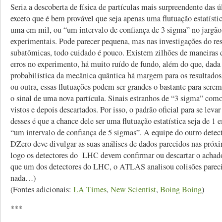
Seria a descoberta de física de partículas mais surpreendente das 
exceto que é bem provável que seja apenas uma flutuação estatísti
uma em mil, ou “um intervalo de confiança de 3 sigma” no jargão 
experimentais. Pode parecer pequena, mas nas investigações do res
subatômicas, todo cuidado é pouco. Existem zilhões de maneiras 
erros no experimento, há muito ruído de fundo, além do que, dada
probabilística da mecânica quântica há margem para os resultados
ou outra, essas flutuações podem ser grandes o bastante para ser
o sinal de uma nova partícula. Sinais estranhos de “3 sigma” como
vistos e depois descartados. Por isso, o padrão oficial para se levar
desses é que a chance dele ser uma flutuação estatística seja de 
“um intervalo de confiança de 5 sigmas”. A equipe do outro detec
DZero deve divulgar as suas análises de dados parecidos nas próx
logo os detectores do LHC devem confirmar ou descartar o achad
que um dos detectores do LHC, o ATLAS analisou colisões pareci
nada…)
(Fontes adicionais:
LA Times
,
New Scientist
,
Boing Boing
)
***