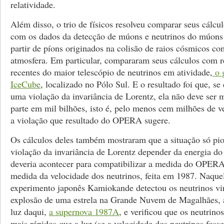
relatividade.
Além disso, o trio de físicos resolveu comparar seus cálcu
com os dados da detecção de múons e neutrinos do múons
partir de píons originados na colisão de raios cósmicos c
atmosfera. Em particular, compararam seus cálculos com r
recentes do maior telescópio de neutrinos em atividade,
o 
IceCube
, localizado no Pólo Sul. E o resultado foi que, s
uma violação da invariância de Lorentz, ela não deve ser
parte em mil bilhões, isto é, pelo menos cem milhões de 
a violação que resultado do OPERA sugere.
Os cálculos deles também mostraram que a situação só pio
violação da invariância de Lorentz depender da energia do
deveria acontecer para compatibilizar a medida do OPER
medida da velocidade dos neutrinos, feita em 1987. Naque
experimento japonês Kamiokande detectou os neutrinos vi
explosão de uma estrela na Grande Nuvem de Magalhães, 
luz daqui,
a supernova 1987A
, e verificou que os neutrino
mais rápidos que a luz (se a velocidade dos neutrinos foss