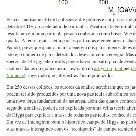
Físicos analisaram 10 mil colisões entre prótons e antiprótons reg
detector CDF, do acelerador de partículas Tevatron, do Fermilab,
resultaram em uma partícula pesada conhecida como bóson W e do
quarks. A teoria mais aceita para as partículas elementares, o c
Padrão, prevê que quanto maior a energia dos jatos, menos deles 
isto é, o número de jatos detectados deve cair com a energia. Mas
energia de 145 gigaeletrovolts parece haver um sutil pico de even
azul nos dados do gráfico acima, extraido do
artigo original
pelo
b
Variance
), sugerindo que jatos extras foram produzidos.
Em 250 dessas colisões, os autores da análise acreditam que os jat
podem ter sido produzidos por uma nova partícula subatômica pesa
uma nova força fundamental da natureza, além das quatro conhecida
segundo a análise, poderia ser explicada por uma velha teoria alte
de Higgs para explicar a massa de todas as partículas, conhecida c
Em vez de interagirem com o hipotético campo de Higgs, as part
suas massas interagindo com os “tecniquarks” do campo tecnicolo