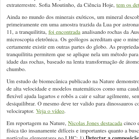
extraterrestre. Sofia Moutinho, da Ciência Hoje,
tem os de
Ainda no mundo dos minerais exóticos, um mineral descob
primeiramente em uma amostra trazida da Lua por astrona
11, a tranquilitita,
foi encontrada
analisando rochas da Aus
microscopia eletrônica. Os geólogos acreditam que o mine
certamente existir em outras partes do globo. As proprieda
tranquilitita permitem que se aplique nela um método para
idade das rochas, baseado na lenta transformação de átom
chumbo.
Um estudo de biomecânica publicado na Nature demonstr
de alta velocidade e modelos matemáticos como uma caud
flexível ajuda lagartos e robôs a cair e saltar agilmente, se
desiquilibrar. O mesmo deve ter valido para dinossauros 
velociraptor.
Veja o vídeo
.
Em reportagem na Nature,
Nicolas Jones destacada
cinco 
física tão insanamente difíceis e importantes quanto a bus
Detectar a composição
partículas elementares no LHC: 1)