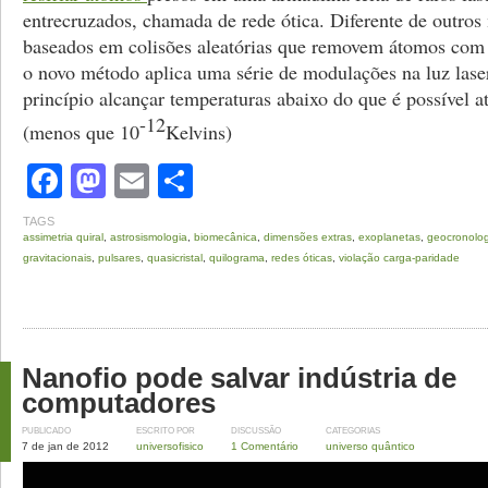
entrecruzados, chamada de rede ótica. Diferente de outro
baseados em colisões aleatórias que removem átomos com 
o novo método aplica uma série de modulações na luz las
princípio alcançar temperaturas abaixo do que é possível 
-12
(menos que 10
Kelvins)
Facebook
Mastodon
Email
Share
TAGS
assimetria quiral
,
astrosismologia
,
biomecânica
,
dimensões extras
,
exoplanetas
,
geocronolog
gravitacionais
,
pulsares
,
quasicristal
,
quilograma
,
redes óticas
,
violação carga-paridade
Nanofio pode salvar indústria de
computadores
PUBLICADO
ESCRITO POR
DISCUSSÃO
CATEGORIAS
7 de jan de 2012
universofisico
1 Comentário
universo quântico