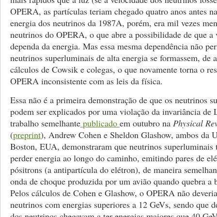
OPERA, as partículas teriam chegado quatro anos antes na
energia dos neutrinos da 1987A, porém, era mil vezes men
neutrinos do OPERA, o que abre a possibilidade de que a 
dependa da energia. Mas essa mesma dependência não perm
neutrinos superluminais de alta energia se formassem, de
cálculos de Cowsik e colegas, o que novamente torna o re
OPERA inconsistente com as leis da física.
Essa não é a primeira demonstração de que os neutrinos s
podem ser explicados por uma violação da invariância de
trabalho semelhante
publicado
em outubro na
Physical Rev
(
preprint
), Andrew Cohen e Sheldon Glashow, ambos da U
Boston, EUA, demonstraram que neutrinos superluminais 
perder energia ao longo do caminho, emitindo pares de elé
pósitrons (a antipartícula do elétron), de maneira semelha
onda de choque produzida por um avião quando quebra a b
Pelos cálculos de Cohen e Glashow, o OPERA não deveria
neutrinos com energias superiores a 12 GeVs, sendo que d
dos neutrinos chegavam a ter energias maiores que 40 GeV