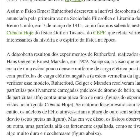
Assim o físico Ernest Ruhterford descreveu a incrível descoberta 
anunciada pela primeira vez na Sociedade Filosófica e Literária d
Reino Unido, em 7 de março de 1911, como ficamos sabendo nes
Ciência Hoje
do físico Odilon Tavares, do
CBPF
, que relata vário
interessantes da história e o espírito da física na época.
A descoberta resultou dos experimentos de Rutherford, realizados
Hans Geiger e Ernest Marsden, em 1909. Na época, a visão que se
era a de uma esfera pouco densa e uniforme de carga elétrica positi
com partículas de carga elétrica negativa (a esfera vermelha da fig
verificar esse modelo, Ruhterford, Geiger e Marsden resolveram la
partículas positivamente carregadas (núcleos de átomo de hélio, 
de partículas alfa) contra uma placa fina de ouro (figuras do expe
vistas no artigo da Ciência Hoje). Se o átomo fosse mesmo com se
então, os núcleos de hélio atravessariam a placa de ouro sem sofr
desvio (setas pretas na figura). Mas em vez disso, os físicos obse
ou outra, uma partícula alfa era fortemente espalhada, como se ti
algo muito duro e ricocheteasse (figura abaixo).