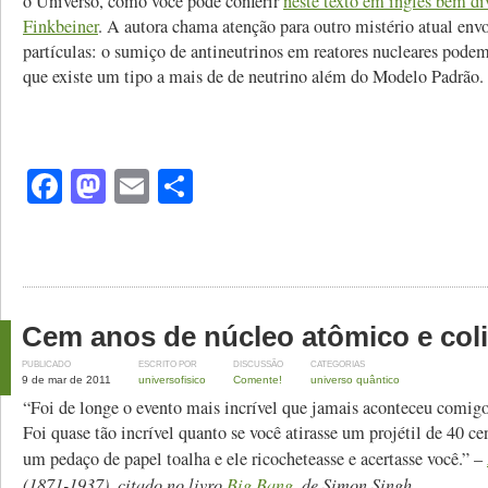
o Universo, como você pode conferir
neste texto em inglês bem di
Finkbeiner
. A autora chama atenção para outro mistério atual env
partículas: o sumiço de antineutrinos em reatores nucleares podem
que existe um tipo a mais de de neutrino além do Modelo Padrão. 
Facebook
Mastodon
Email
Share
Cem anos de núcleo atômico e col
PUBLICADO
ESCRITO POR
DISCUSSÃO
CATEGORIAS
9 de mar de 2011
universofisico
Comente!
universo quântico
“Foi de longe o evento mais incrível que jamais aconteceu comig
Foi quase tão incrível quanto se você atirasse um projétil de 40 c
um pedaço de papel toalha e ele ricocheteasse e acertasse você.” –
(1871-1937), citado no livro
Big Bang
, de Simon Singh.