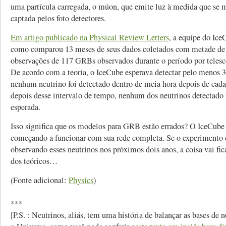
uma partícula carregada, o múon, que emite luz à medida que se 
captada pelos foto detectores.
Em artigo publicado na Physical Review Letters
, a equipe do Ice
como comparou 13 meses de seus dados coletados com metade de
observações de 117 GRBs observados durante o período por telescó
De acordo com a teoria, o IceCube esperava detectar pelo menos 3
nenhum neutrino foi detectado dentro de meia hora depois de c
depois desse intervalo de tempo, nenhum dos neutrinos detectado 
esperada.
Isso significa que os modelos para GRB estão errados? O IceCube 
começando a funcionar com sua rede completa. Se o experimento 
observando esses neutrinos nos próximos dois anos, a coisa vai fica
dos teóricos…
(Fonte adicional:
Physics
)
***
[P.S. : Neutrinos, aliás, tem uma história de balançar as bases de n