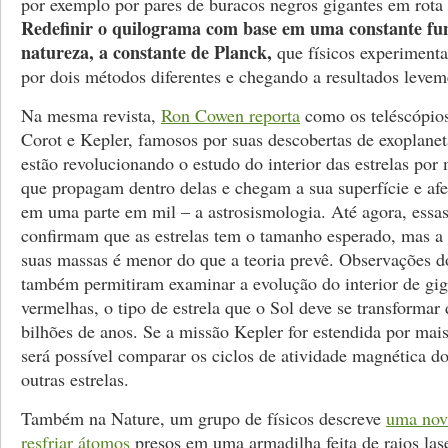
por exemplo por pares de buracos negros gigantes em rota 
Redefinir o quilograma com base em uma constante f
natureza, a constante de Planck,
que físicos experiment
por dois métodos diferentes e chegando a resultados leveme
Na mesma revista,
Ron Cowen reporta
como os teléscópios
Corot e Kepler, famosos por suas descobertas de exoplane
estão revolucionando o estudo do interior das estrelas por
que propagam dentro delas e chegam a sua superfície e afe
em uma parte em mil – a astrosismologia. Até agora, essa
confirmam que as estrelas tem o tamanho esperado, mas a 
suas massas é menor do que a teoria prevê. Observações d
também permitiram examinar a evolução do interior de gig
vermelhas, o tipo de estrela que o Sol deve se transformar
bilhões de anos. Se a missão Kepler for estendida por mai
será possível comparar os ciclos de atividade magnética d
outras estrelas.
Também na Nature, um grupo de físicos descreve
uma nova
resfriar átomos
presos em uma armadilha feita de raios las