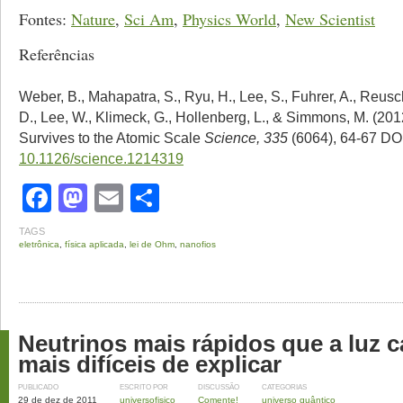
Fontes:
Nature
,
Sci Am
,
Physics World
,
New Scientist
Referências
Weber, B., Mahapatra, S., Ryu, H., Lee, S., Fuhrer, A., Reus
D., Lee, W., Klimeck, G., Hollenberg, L., & Simmons, M. (20
Survives to the Atomic Scale
Science, 335
(6064), 64-67 DOI
10.1126/science.1214319
Facebook
Mastodon
Email
Share
TAGS
eletrônica
,
física aplicada
,
lei de Ohm
,
nanofios
Neutrinos mais rápidos que a luz c
mais difíceis de explicar
PUBLICADO
ESCRITO POR
DISCUSSÃO
CATEGORIAS
29 de dez de 2011
universofisico
Comente!
universo quântico