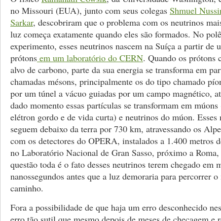
no Missouri (EUA), junto com seus colegas
Shmuel Nussi
Sarkar
, descobriram que o problema com os neutrinos mais
luz começa exatamente quando eles são formados. No pol
experimento, esses neutrinos nascem na Suíça a partir de 
prótons
em um laboratório do CERN
. Quando os prótons
alvo de carbono, parte da sua energia se transforma em par
chamadas mésons, principalmente os do tipo chamado pío
por um túnel a vácuo guiadas por um campo magnético, a
dado momento essas partículas se transformam em múons 
elétron gordo e de vida curta) e neutrinos do múon. Esses 
seguem debaixo da terra por 730 km, atravessando os Alpes
com os detectores do OPERA, instalados a 1.400 metros d
no Laboratório Nacional de Gran Sasso, próximo a Roma, n
questão toda é o fato desses neutrinos terem chegado em 
nanossegundos antes que a luz demoraria para percorrer 
caminho.
Fora a possibilidade de que haja um erro desconhecido n
erro tão sutil que mesmo depois de meses de checagem e