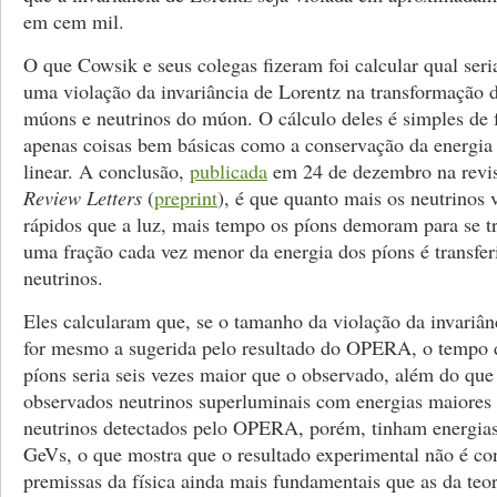
em cem mil.
O que Cowsik e seus colegas fizeram foi calcular qual seria
uma violação da invariância de Lorentz na transformação 
múons e neutrinos do múon. O cálculo deles é simples de 
apenas coisas bem básicas como a conservação da energi
linear. A conclusão,
publicada
em 24 de dezembro na revi
Review Letters
(
preprint
), é que quanto mais os neutrinos
rápidos que a luz, mais tempo os píons demoram para se t
uma fração cada vez menor da energia dos píons é transfer
neutrinos.
Eles calcularam que, se o tamanho da violação da invariân
for mesmo a sugerida pelo resultado do OPERA, o tempo 
píons seria seis vezes maior que o observado, além do que
observados neutrinos superluminais com energias maiores
neutrinos detectados pelo OPERA, porém, tinham energia
GeVs, o que mostra que o resultado experimental não é co
premissas da física ainda mais fundamentais que as da teor