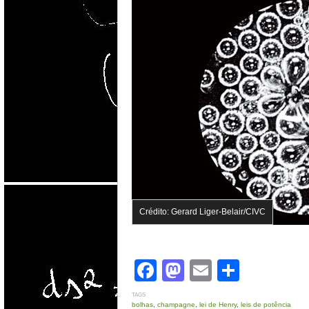
Crédito: Gerard Liger-Belair/CIVC
Facebook
Mastodon
Email
Share
TAGS
bolhas
,
champagne
,
lei de Henry
,
leis de potência