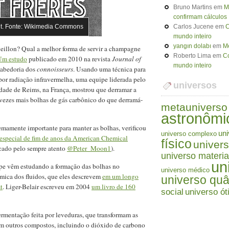
Bruno Martins
em
M
confirmam cálculos
. Fonte: Wikimedia Commons
Carlos Jucene
em
C
mundo inteiro
yangın dolabı
em
Me
eillon? Qual a melhor forma de servir a champagne
Roberto Lima
em
Co
Um estudo
publicado em 2010 na revista
Journal of
mundo inteiro
sabedoria dos
connoisseurs
. Usando uma técnica para
 por radiação infravermelha, uma equipe liderada pelo
universos
idade de Reims, na França, mostrou que derramar a
vezes mais bolhas de gás carbônico do que derramá-
metauniverso
astronômi
mamente importante para manter as bolhas, verificou
uni
universo complexo
especial de fim de anos da American Chemical
físico
univers
acado pelo sempre atento
@Peter_Moon1
).
universo materia
un
ipe vêm estudando a formação das bolhas no
universo médico
mica dos fluidos, que eles descrevem
em um longo
universo quâ
t
. Liger-Belair escreveu em 2004
um livro de 160
social
universo ót
rmentação feita por leveduras, que transformam as
em outros compostos, incluindo o dióxido de carbono