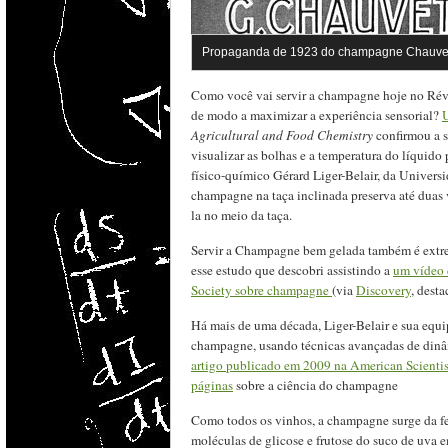
Propaganda de 1923 do champagne Chauvet
Como você vai servir a champagne hoje no Rév
de modo a maximizar a experiência sensorial?
Agricultural and Food Chemistry
confirmou a 
visualizar as bolhas e a temperatura do líquido
físico-químico Gérard Liger-Belair, da Univers
champagne na taça inclinada preserva até duas 
la no meio da taça.
Servir a Champagne bem gelada também é extre
esse estudo que descobri assistindo a
um vídeo 
Society sobre champagne
(via
Discovery
, dest
Há mais de uma década, Liger-Belair e sua equ
champagne, usando técnicas avançadas de dinâ
artigo publicado em 2009 na American Scientis
páginas
sobre a ciência do champagne
Como todos os vinhos, a champagne surge da fe
moléculas de glicose e frutose do suco de uva 