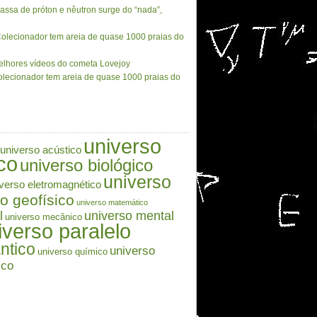
assa de próton e nêutron surge do “nada”,
olecionador tem areia de quase 1000 praias do
lhores vídeos do cometa Lovejoy
lecionador tem areia de quase 1000 praias do
universo
universo acústico
co
universo biológico
universo
verso eletromagnético
o geofísico
universo matemático
l
universo mental
universo mecânico
iverso paralelo
ntico
universo
universo químico
ico