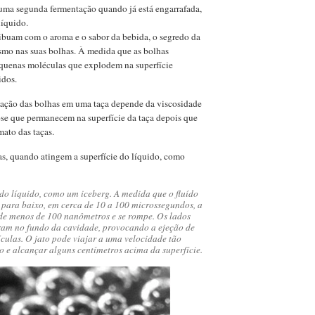
 uma segunda fermentação quando já está engarrafada,
líquido.
buam com o aroma e o sabor da bebida, o segredo da
smo nas suas bolhas. À medida que as bolhas
pequenas moléculas que explodem na superfície
idos.
rmação das bolhas em uma taça depende da viscosidade
lose que permanecem na superfície da taça depois que
ato das taças.
as, quando atingem a superfície do líquido, como
do líquido, como um iceberg. A medida que o fluído
para baixo, em cerca de 10 a 100 microssegundos, a
de menos de 100 nanômetros e se rompe. Os lados
ram no fundo da cavidade, provocando a ejeção de
ículas. O jato pode viajar a uma velocidade tão
 e alcançar alguns centímetros acima da superfície.