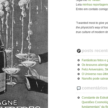
Siga-me
no Twitter.
Leia
minhas reportagens
Entre em contato comigo 
"I wanted most to give y
the physicist's way of look
true culture of modern t
posts recent
Fantásticas fotos e 
Os tesouros alieníg
Feliz Aniversário, 
O Universo nas últ
Nanofio pode salvar
comentários
Constante de Estrut
Questões Cosmológ
fundamentais” da fí