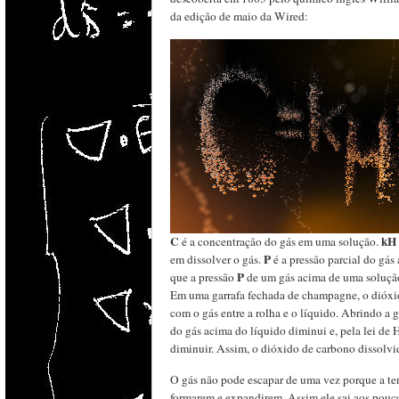
da edição de maio da Wired:
C
kH
é a concentração do gás em uma solução.
P
em dissolver o gás.
é a pressão parcial do gás 
P
que a pressão
de um gás acima de uma solução
Em uma garrafa fechada de champagne, o dióxid
com o gás entre a rolha e o líquido. Abrindo a g
do gás acima do líquido diminui e, pela lei de
diminuir. Assim, o dióxido de carbono dissolvi
O gás não pode escapar de uma vez porque a tens
formarem e expandirem. Assim ele sai aos pouc