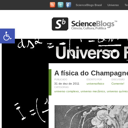
ScienceBlogs Brasil
Universo
Te
Abrir a barra de ferramentas
A física do Champagn
PUBLICADO
ESCRITO POR
DISCUSSÃO
31 de dez de 2011
universofisico
Comente!
CATEGORIAS
universo complexo
,
universo mecânico
,
universo químic