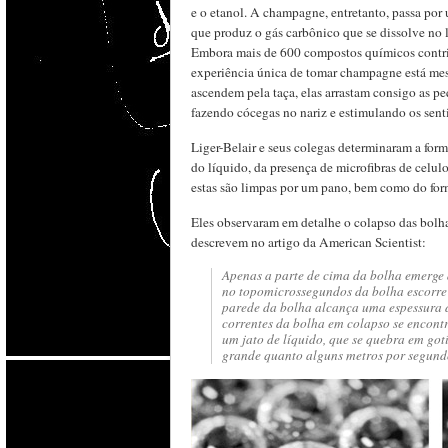
e o etanol. A champagne, entretanto, passa por
que produz o gás carbônico que se dissolve no 
Embora mais de 600 compostos químicos contri
experiência única de tomar champagne está me
ascendem pela taça, elas arrastam consigo as 
fazendo cócegas no nariz e estimulando os sent
Liger-Belair e seus colegas determinaram a fo
do líquido, da presença de microfibras de celu
estas são limpas por um pano, bem como do form
Eles observaram em detalhe o colapso das bolh
descrevem no artigo da American Scientist:
Apenas a parte de cima da bolha emerge 
no topomicrossegundos da bolha escorre 
parede da bolha alcança uma espessura 
correntes da bolha em colapso se encont
um jato de líquido, que se quebra em got
grande quanto alguns metros por segundo