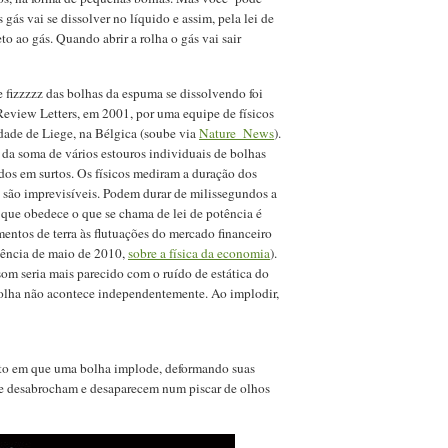
 gás vai se dissolver no líquido e assim, pela lei de
o ao gás. Quando abrir a rolha o gás vai sair
e fizzzzz das bolhas da espuma se dissolvendo foi
eview Letters, em 2001, por uma equipe de físicos
dade de Liege, na Bélgica (soube via
Nature News
).
 da soma de vários estouros individuais de bolhas
s em surtos. Os físicos mediram a duração dos
s são imprevisíveis. Podem durar de milissegundos a
ue obedece o que se chama de lei de potência é
mentos de terra às flutuações do mercado financeiro
iência de maio de 2010,
sobre a física da economia
).
om seria mais parecido com o ruído de estática do
bolha não acontece independentemente. Ao implodir,
to em que uma bolha implode, deformando suas
que desabrocham e desaparecem num piscar de olhos