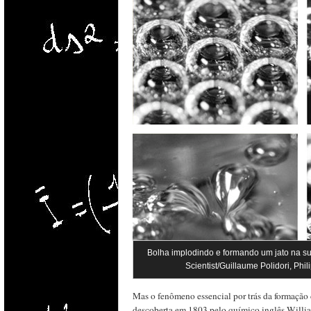
Bolha implodindo e formando um jato na s
Scientist/Guillaume Polidori, Phi
Mas o fenômeno essencial por trás da formaçã
descoberta em 1803 pelo químico inglês Willi