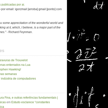
 publicadas por ai.
por email: igorzmail [arroba] gmail [ponto] com
ou some apprecitation of the wonderful world and
ing at it, which, I believe, is a major part of the
imes."
- Richard Feynman.
es
gravuras de Trouvelot
enas enterrados na Lua
Stephen Hawking!
imas semanas
 indústria de computadores
ura Fina, e outras referências fundamentais |
icas
em
Estudo esclarece “constantes
sica