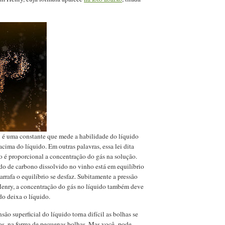
é uma constante que mede a habilidade do líquido
acima do líquido. Em outras palavras, essa lei dita
 é proporcional a concentração do gás na solução.
o de carbono dissolvido no vinho está em equilíbrio
arrafa o equilíbrio se desfaz. Subitamente a pressão
 Henry, a concentração do gás no líquido também deve
do deixa o líquido.
ão superficial do líquido torna difícil as bolhas se
os, na forma de pequenas bolhas. Mas você pode