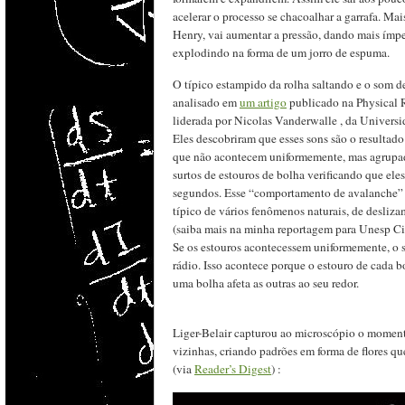
acelerar o processo se chacoalhar a garrafa. Mais
Henry, vai aumentar a pressão, dando mais ímpet
explodindo na forma de um jorro de espuma.
O típico estampido da rolha saltando e o som d
analisado em
um artigo
publicado na Physical R
liderada por Nicolas Vanderwalle , da Universi
Eles descobriram que esses sons são o resultado
que não acontecem uniformemente, mas agrupado
surtos de estouros de bolha verificando que ele
segundos. Esse “comportamento de avalanche” q
típico de vários fenômenos naturais, de desliza
(saiba mais na minha reportagem para Unesp C
Se os estouros acontecessem uniformemente, o s
rádio. Isso acontece porque o estouro de cada 
uma bolha afeta as outras ao seu redor.
Liger-Belair capturou ao microscópio o momen
vizinhas, criando padrões em forma de flores 
(via
Reader’s Digest
) :