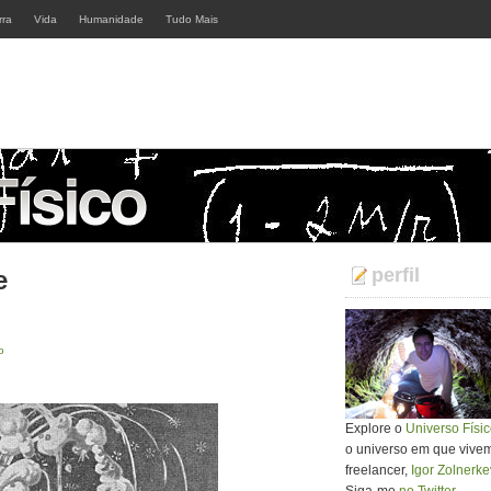
rra
Vida
Humanidade
Tudo Mais
perfil
e
o
Explore o
Universo Físi
o universo em que vivemos
freelancer,
Igor Zolnerke