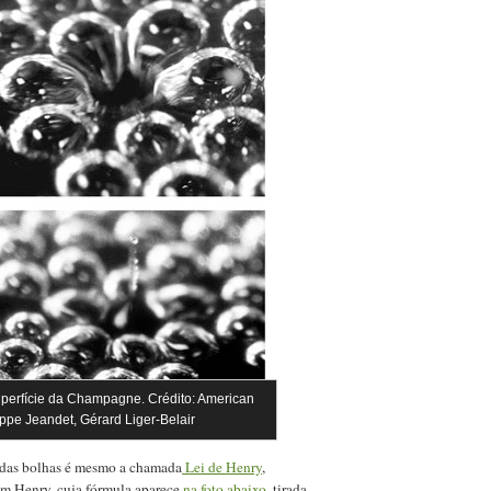
uperfície da Champagne. Crédito: American
lippe Jeandet, Gérard Liger-Belair
o das bolhas é mesmo a chamada
Lei de Henry
,
am Henry, cuja fórmula aparece
na foto abaixo
, tirada