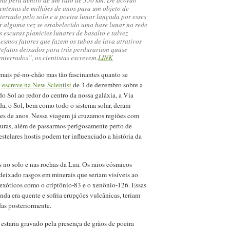
a pêra dentro de um raio de 350 km. De acordo
entenas de milhões de anos para um objeto de
errado pelo solo e a poeira lunar lançada por esses
r alguma vez se estabelecido uma base lunar na rede
escuras planícies lunares de basalto e talvez
smos fatores que fazem os tubos de lava atrativos
efatos deixados para trás perdurariam quase
nterrados”, os cientistas escrevem.
LINK
s mais pé-no-chão mas tão fascinantes quanto se
y
escreve na New Scientist
de 3 de dezembro sobre a
o Sol ao redor do centro da nossa galáxia, a Via
da, o Sol, bem como todo o sistema solar, deram
ões de anos. Nessa viagem já cruzamos regiões com
curas, além de passarmos perigosamente perto de
stelares hostis podem ter influenciado a história da
 no solo e nas rochas da Lua. Os raios cósmicos
deixado rasgos em minerais que seriam visíveis ao
 exóticos como o criptônio-83 e o xenônio-126. Essas
da era quente e sofria erupções vulcânicas, teriam
as posteriormente.
 estaria gravado pela presença de grãos de poeira