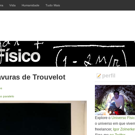
rra
Vida
Humanidade
Tudo Mais
perfil
avuras de Trouvelot
os
so paralelo
Explore o
Universo Físi
o universo em que vivemos
freelancer,
Igor Zolnerke