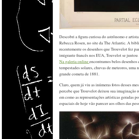
Descobri a figura curiosa do astrônomo e artis
Rebecca Rosen, no site da The Atlantic. A bibl
recentemente os desenhos que Trouvelot fez p
imigrante francês nos EUA, Touvelot se juntou
Na galeria online
encontramos belos desenhos e
tempestades solares, chuvas de meteoros, uma n
grande cometa de 1881.
Claro, quem já viu as inúmeras fotos desses m
percebe que Trouvelot deixou sua imaginação rea
em como as representações artísticas geradas 
espaciais de hoje vão parecer aos olhos das pe