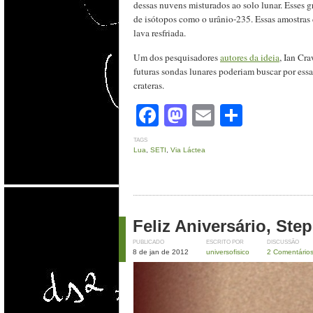
dessas nuvens misturados ao solo lunar. Esses gr
de isótopos como o urânio-235. Essas amostras
lava resfriada.
Um dos pesquisadores
autores da ideia
, Ian Cr
futuras sondas lunares poderiam buscar por ess
crateras.
Facebook
Mastodon
Email
Share
TAGS
Lua
,
SETI
,
Via Láctea
Feliz Aniversário, St
PUBLICADO
ESCRITO POR
DISCUSSÃO
8 de jan de 2012
universofisico
2 Comentário