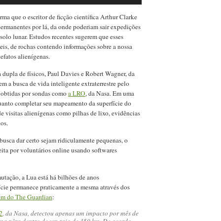
ma que o escritor de ficção científica Arthur Clarke
ermanentes por lá, da onde poderiam sair expedições
 solo lunar. Estudos recentes sugerem que esses
veis, de rochas contendo informações sobre a nossa
tefatos alienígenas.
 dupla de físicos, Paul Davies e Robert Wagner, da
 a busca de vida inteligente extraterrestre pelo
a obtidas por sondas como
a LRO
, da Nasa. Em uma
quanto completar seu mapeamento da superfície do
 de visitas alienígenas como pilhas de lixo, evidências
os.
busca dar certo sejam ridiculamente pequenas, o
eita por voluntários online usando softwares
mutação, a Lua está há bilhões de anos
ície permanece praticamente a mesma através dos
em do The Guardian
:
2
, da Nasa, detectou apenas um impacto por mês de