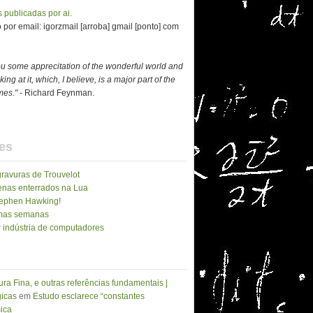
 publicadas por ai.
por email: igorzmail [arroba] gmail [ponto] com
ou some apprecitation of the wonderful world and
ing at it, which, I believe, is a major part of the
imes."
- Richard Feynman.
es
gravuras de Trouvelot
enas enterrados na Lua
Stephen Hawking!
imas semanas
 indústria de computadores
ura Fina, e outras referências fundamentais |
icas
em
Estudo esclarece “constantes
sica