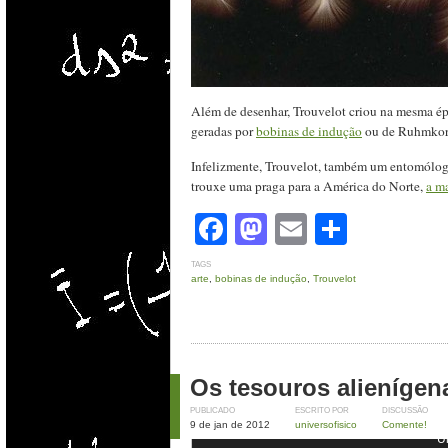
Além de desenhar, Trouvelot criou na mesma é
geradas por
bobinas de indução
ou de Ruhmkorf
Infelizmente, Trouvelot, também um entomólo
trouxe uma praga para a América do Norte,
a m
Facebook
Mastodon
Email
Share
TAGS
arte
,
bobinas de indução
,
Trouvelot
Os tesouros alienígen
PUBLICADO
ESCRITO POR
DISCUSSÃO
Entrada para tubo de lava no Mar da Tranqu
9 de jan de 2012
universofisico
Comente!
Un