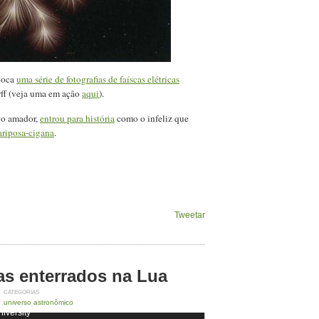
poca
uma série de fotografias de faíscas elétricas
f (veja uma em ação
aqui
).
go amador,
entrou para história
como o infeliz que
ariposa-cigana
.
Tweetar
as enterrados na Lua
CATEGORIAS
ilidade, na Lua. Crédito: NASA/GSFC/Arizona State
universo astronômico
iversity