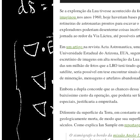
Se a exploração da Lua tivesse acontecido da for
imaginou
nos anos 1960, hoje haveriam bases p
rotineiras de astronautas prontos para escavar o
exploradores poderiam desenterrar coisas incrí
jornada ao redor da Via Láctea, até possíveis ar
Em
um artigo
na revista Acta Astronautica, uma
Universidade Estadual do Arizona, EUA, sugerem
escrutínio de imagens em alta resolução da Lu
das um milhão de fotos que a LRO terá tirado 
satélite, seria possível em tese encontrar sinais
de mineração, mensagens e artefatos abandonad
Embora a dupla concorde que as chances dessa 
baixíssimo custo da operação, que poderia ser f
especiais, justificaria a empreitada.
Diferente da superfície da Terra, em constante 
geologicamente morta, de modo que sua superf
séculos. Como explica Ian Sample em
reportag
O sismógrafo a bordo da
missão Apolo 1