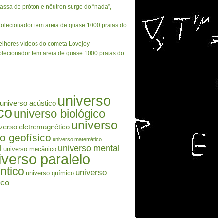
assa de próton e nêutron surge do “nada”,
olecionador tem areia de quase 1000 praias do
lhores vídeos do cometa Lovejoy
lecionador tem areia de quase 1000 praias do
universo
universo acústico
co
universo biológico
universo
verso eletromagnético
o geofísico
universo matemático
l
universo mental
universo mecânico
iverso paralelo
ntico
universo
universo químico
ico