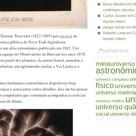
Bruno Martins
em
M
confirmam cálculos
Carlos Jucene
em
C
mundo inteiro
yangın dolabı
em
Me
Roberto Lima
em
Co
ta Étienne Trouvelot (1827-1895) por
um post
da
mundo inteiro
ioteca pública de Nova York digitalizou
ara um atlas astronômico publicado em 1882. Um
universos
 a equipe do Observatório de Harvard nos anos 1870.
m pastel dos planetas, da aurora boreal, manchas e
metauniverso
ebulosa, um aglomerado estelar, a Via Láctea e o
astronômi
uni
universo complexo
esmos fenômenos astronômicos disponíveis hoje
físico
univers
lçar e acrescentar certos detalhes. Isso me faz pensar
universo materia
por computador que costumam acompanhar as notícias
un
ssoas do futuro…
universo médico
universo quâ
social
universo ót