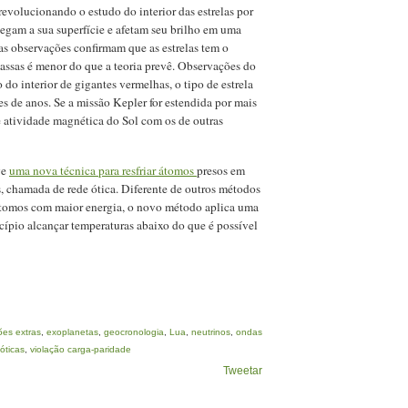
evolucionando o estudo do interior das estrelas por
egam a sua superfície e afetam seu brilho em uma
sas observações confirmam que as estrelas tem o
assas é menor do que a teoria prevê. Observações do
o interior de gigantes vermelhas, o tipo de estrela
es de anos. Se a missão Kepler for estendida por mais
e atividade magnética do Sol com os de outras
ve
uma nova técnica para resfriar átomos
presos em
s, chamada de rede ótica. Diferente de outros métodos
átomos com maior energia, o novo método aplica uma
cípio alcançar temperaturas abaixo do que é possível
es extras
,
exoplanetas
,
geocronologia
,
Lua
,
neutrinos
,
ondas
óticas
,
violação carga-paridade
Tweetar