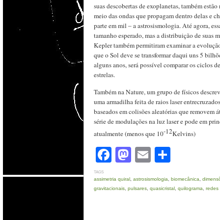
suas descobertas de exoplanetas, também estão r
meio das ondas que propagam dentro delas e ch
parte em mil – a astrosismologia. Até agora, es
tamanho esperado, mas a distribuição de suas m
Kepler também permitiram examinar a evolução d
que o Sol deve se transformar daqui uns 5 bilhõ
alguns anos, será possível comparar os ciclos d
estrelas.
Também na Nature, um grupo de físicos descre
uma armadilha feita de raios laser entrecruzado
baseados em colisões aleatórias que removem 
série de modulações na luz laser e pode em prin
-12
atualmente (menos que 10
Kelvins)
Facebook
Mastodon
Email
Share
TAGS
assimetria quiral
,
astrosismologia
,
biomecânica
,
dimensõ
gravitacionais
,
pulsares
,
quasicristal
,
quilograma
,
redes 