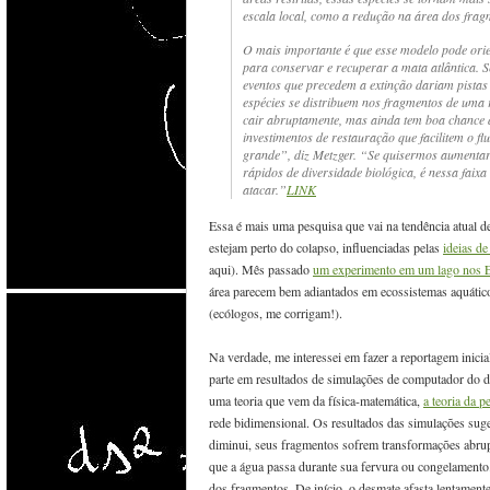
escala local, como a redução na área dos frag
O mais importante é que esse modelo pode orie
para conservar e recuperar a mata atlântica. S
eventos que precedem a extinção dariam pista
espécies se distribuem nos fragmentos de uma r
cair abruptamente, mas ainda tem boa chance 
investimentos de restauração que facilitem o f
grande”, diz Metzger. “Se quisermos aumentar 
rápidos de diversidade biológica, é nessa fai
atacar.”
LINK
Essa é mais uma pesquisa que vai na tendência atual d
estejam perto do colapso, influenciadas pelas
ideias d
aqui). Mês passado
um experimento em um lago nos E
área parecem bem adiantados em ecossistemas aquátic
(ecólogos, me corrigam!).
Na verdade, me interessei em fazer a reportagem inic
parte em resultados de simulações de computador do 
uma teoria que vem da física-matemática,
a teoria da p
rede bidimensional. Os resultados das simulações suge
diminui, seus fragmentos sofrem transformações abrupt
que a água passa durante sua fervura ou congelamento
dos fragmentos. De início, o desmate afasta lentamente 