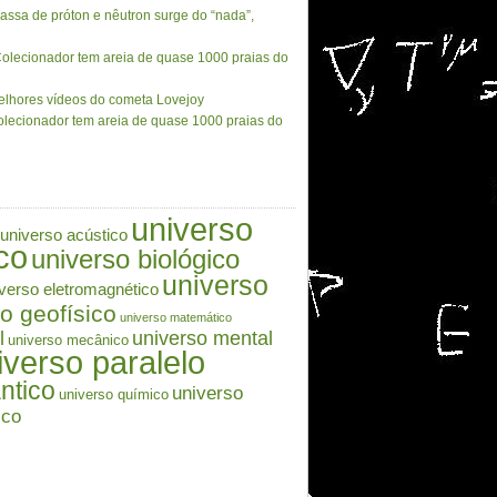
assa de próton e nêutron surge do “nada”,
olecionador tem areia de quase 1000 praias do
lhores vídeos do cometa Lovejoy
lecionador tem areia de quase 1000 praias do
universo
universo acústico
co
universo biológico
universo
verso eletromagnético
o geofísico
universo matemático
l
universo mental
universo mecânico
iverso paralelo
ntico
universo
universo químico
ico