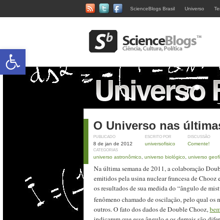
ScienceBlogs Brasil
Universo
Te
Abrir a barra de ferramentas
O Universo nas últim
PUBLICADO
ESCRITO POR
DISCUSSÃO
8 de jan de 2012
universofisico
Comente!
CATEGORIAS
universo astronômico
,
universo biológico
,
universo geof
Na última semana de 2011, a colaboração Doubl
emitidos pela usina nuclear francesa de Chooz e
os resultados de sua medida do “ângulo de mist
fenômeno chamado de oscilação, pelo qual os ne
outros. O fato dos dados de Double Chooz,
bem
indicarem que esse ângulo e os demais são dife