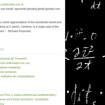
 publicadas por ai.
por email: igorzmail [arroba] gmail [ponto] com
ou some apprecitation of the wonderful world and
ing at it, which, I believe, is a major part of the
imes."
- Richard Feynman.
es
gravuras de Trouvelot
enas enterrados na Lua
Stephen Hawking!
imas semanas
 indústria de computadores
ura Fina, e outras referências fundamentais |
icas
em
Estudo esclarece “constantes
sica