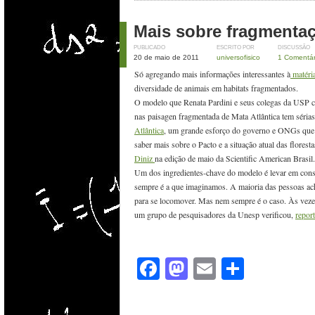
Mais sobre fragmentaç
PUBLICADO
ESCRITO POR
DISCUSSÃO
20 de maio de 2011
universofisico
1 Comentár
Só agregando mais informações interessantes à
matéria
diversidade de animais em habitats fragmentados.
O modelo que Renata Pardini e seus colegas da USP c
nas paisagen fragmentada de Mata Atlântica tem séria
Atlântica
, um grande esforço do governo e ONGs que p
saber mais sobre o Pacto e a situação atual das flores
Diniz
na edição de maio da Scientific American Brasil
Um dos ingredientes-chave do modelo é levar em cons
sempre é a que imaginamos. A maioria das pessoas ach
para se locomover. Mas nem sempre é o caso. Às veze
um grupo de pesquisadores da Unesp verificou,
report
Facebook
Mastodon
Email
Share