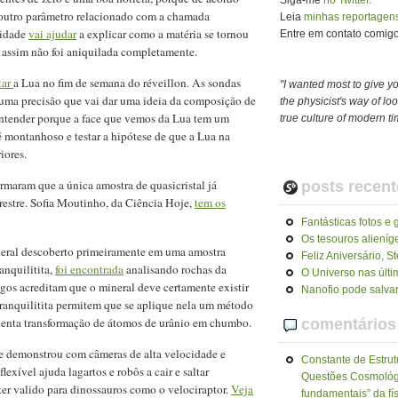
Siga-me
no Twitter.
m outro parâmetro relacionado com a chamada
Leia
minhas reportagens
tidade
vai ajudar
a explicar como a matéria se tornou
Entre em contato comigo 
e assim não foi aniquilada completamente.
tar
a Lua no fim de semana do réveillon. As sondas
"I wanted most to give y
uma precisão que vai dar uma ideia da composição de
the physicist's way of look
entender porque a face que vemos da Lua tem um
true culture of modern t
é montanhoso e testar a hipótese de que a Lua na
iores.
irmaram que a única amostra de quasicristal já
posts recent
rrestre. Sofia Moutinho, da Ciência Hoje,
tem os
Fantásticas fotos e 
Os tesouros alieníg
eral descoberto primeiramente em uma amostra
Feliz Aniversário, 
anquilitita,
foi encontrada
analisando rochas da
O Universo nas últ
gos acreditam que o mineral deve certamente existir
Nanofio pode salvar
tranquilitita permitem que se aplique nela um método
 lenta transformação de átomos de urânio em chumbo.
comentários
 demonstrou com câmeras de alta velocidade e
Constante de Estrut
ível ajuda lagartos e robôs a cair e saltar
Questões Cosmológ
ter valido para dinossauros como o velociraptor.
Veja
fundamentais” da fí