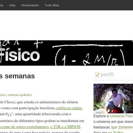
rra
Vida
Humanidade
Tudo Mais
perfil
as semanas
ísico
,
universo quântico
e Chooz, que estuda os antineutrinos do elétron
 conta com participação brasileira,
publicou online
ura θ
“, uma quantidade relacionada com o
13
Explore o
Universo Físi
utrinos de diferentes tipos podem se transformar em
o universo em que vivemos
 como de outros experimentos, o T2K e o MINOS,
freelancer,
Igor Zolnerke
rentes de zero é uma boa notícia, porque de acordo