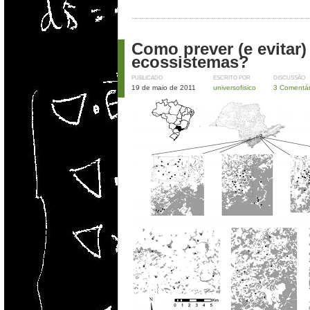
Como prever (e evitar)
ecossistemas?
PUBLICADO
ESCRITO POR
DISCUSSÃO
19 de maio de 2011
universofisico
3 Comentár