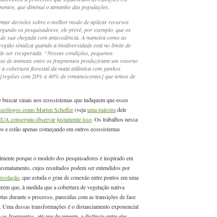
mentos, que diminui o tamanho das populações.
ntar decisões sobre o melhor modo de aplicar recursos
egundo os pesquisadores, ele prevê, por exemplo, que os
s de sua chegada com antecedência. A maneira como as
egião sinaliza quando a biodiversidade está no limite de
de ser recuperada. “Nessas condições, pequenos
luxo de animais entre os fragmentos produziriam um retorno
a cobertura florestal da mata atlântica com ganhos
xa [regiões com 20% a 40% de remanescentes] que temos de
e buscar sinais nos ecossistemas que indiquem que esses
e ecólogos como Marten Scheffer
(veja
uma palestra
dele
UA conseguiu observar justamente isso
. Os trabalhos nessa
os e estão apenas começando em outros ecossistemas
ialmente porque o modelo dos pesquisadores é inspirado em
desmatamento, cujos resultados podem ser entendidos por
ercolação
, que estuda o grau de conexão entre pontos em uma
rem que, à medida que a cobertura de vegetação nativa
as durante o processo, parecidas com as transições de fase
. Uma dessas transformações é o distanciamento exponencial
os fragmentos, até que de repente, a distância entre eles