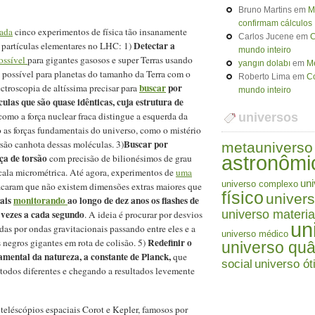
Bruno Martins
em
M
confirmam cálculos
cada
cinco experimentos de física tão insanamente
Carlos Jucene
em
C
Detectar a
s partículas elementares no LHC: 1)
mundo inteiro
possível
para gigantes gasosos e super Terras usando
yangın dolabı
em
Me
rá possível para planetas do tamanho da Terra com o
Roberto Lima
em
Co
buscar
por
troscopia de altíssima precisar para
mundo inteiro
las que são quase idênticas, cuja estrutura de
omo a força nuclear fraca distingue a esquerda da
universos
to as forças fundamentais do universo, como o mistério
Buscar por
rsão canhota dessas moléculas. 3)
metauniverso
ça de torsão
com precisão de bilionésimos de grau
astronômi
scala micrométrica. Até agora, experimentos de
uma
uni
universo complexo
ficaram que não existem dimensões extras maiores que
físico
univers
nais
monitorando
ao longo de dez anos os flashes de
 vezes a cada segundo
universo materia
. A ideia é procurar por desvios
un
das por ondas gravitacionais passando entre eles e a
universo médico
Redefinir o
 negros gigantes em rota de colisão. 5)
universo quâ
ental da natureza, a constante de Planck,
que
social
universo ót
todos diferentes e chegando a resultados levemente
teléscópios espaciais Corot e Kepler, famosos por