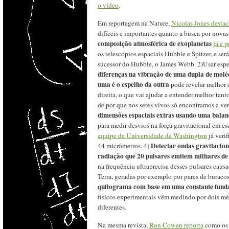
o vídeo
.
Em reportagem na Nature,
Nicolas Jones desta
difíceis e importantes quanto a busca por nova
composição atmosférica de exoplanetas
já é 
os telescópios espaciais Hubble e Spitzer, e se
sucessor do Hubble, o James Webb. 2)Usar espec
diferenças na vibração de uma dupla de molécu
uma é o espelho da outra
pode revelar melhor c
direita, o que vai ajudar a entender melhor tan
de por que nos seres vivos só encontramos a ve
dimensões espaciais extras usando uma balan
para medir desvios na força gravitacional em e
equipe da Universidade de Washington
já veri
Detectar ondas gravitacio
44 micrômetros. 4)
radiação que 20 pulsares emitem milhares de
na frequência ultraprecisa desses pulsares causa
Terra, geradas por exemplo por pares de buracos
quilograma com base em uma constante fundam
físicos experimentais vêm medindo por dois mé
diferentes.
Na mesma revista,
Ron Cowen reporta
como os 