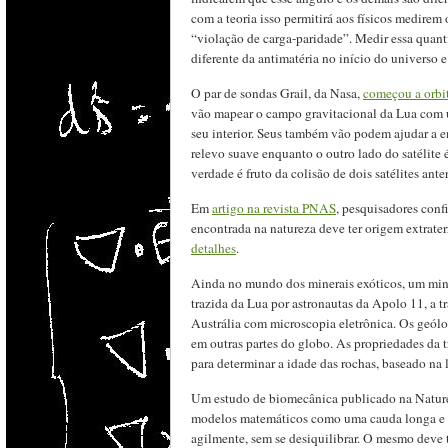
com a teoria isso permitirá aos físicos medire
“violação de carga-paridade”. Medir essa quan
diferente da antimatéria no início do universo 
O par de sondas Grail, da Nasa,
começou a orbi
vão mapear o campo gravitacional da Lua com 
seu interior. Seus também vão podem ajudar a 
relevo suave enquanto o outro lado do satélite 
verdade é fruto da colisão de dois satélites anter
Em
artigo na revista PNAS
, pesquisadores conf
encontrada na natureza deve ter origem extrate
detalhes
.
Ainda no mundo dos minerais exóticos, um min
trazida da Lua por astronautas da Apolo 11, a tr
Austrália com microscopia eletrônica. Os geólo
em outras partes do globo. As propriedades da 
para determinar a idade das rochas, baseado na
Um estudo de biomecânica publicado na Nature
modelos matemáticos como uma cauda longa e flex
agilmente, sem se desiquilibrar. O mesmo deve 