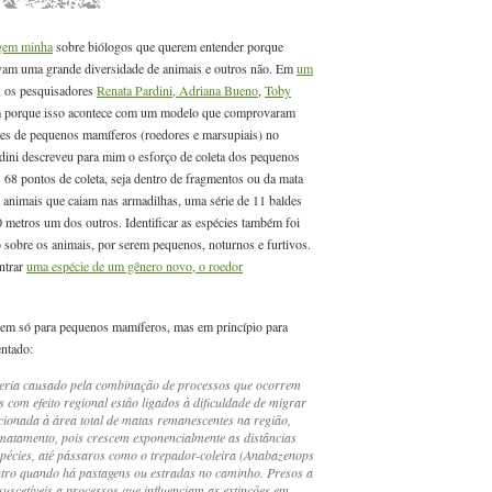
gem minha
sobre biólogos que querem entender porque
rvam uma grande diversidade de animais e outros não. Em
um
 os pesquisadores
Renata Pardini, Adriana Bueno
,
Toby
am porque isso acontece com um modelo que
comprovaram
es de pequenos mamíferos (roedores e marsupiais) no
rdini descreveu para mim o esforço de coleta dos pequenos
8 pontos de coleta, seja dentro de fragmentos ou da mata
 animais que caiam nas armadilhas, uma série de 11 baldes
10 metros um dos outros. Identificar as espécies também foi
 sobre os animais, por serem pequenos, noturnos e furtivos.
ntrar
uma espécie de um gênero novo, o roedor
 nem só para pequenos mamíferos, mas em princípio para
entado:
seria causado pela combinação de processos que ocorrem
s com efeito regional estão ligados à dificuldade de migrar
cionada à área total de matas remanescentes na região,
matamento, pois crescem exponencialmente as distâncias
spécies, até pássaros como o trepador-coleira (
Anabazenops
utro quando há pastagens ou estradas no caminho. Presos a
suscetíveis a processos que influenciam as extinções em