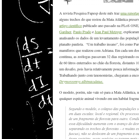
A revista Pesquisa Fapesp deste mês traz
uma reporta
alguns trechos do que restou da Mata Atlântica prese
artigo científico
publicado ano passado na PLoS ONE,
Gardner
,
Paulo Prado
e
Jean Paul Metzger
, explicar
analisando os dados de um levantamento das populaçõ
planalto paulista. “Um trabalho insano”, foi como Pa
mamíferos que realizou com Adriana. Em cada um dos 6
contínua, as zoólogas passavam 32 dias registrando os
de 60 litros enterrados no chão da floresta, distantes 
um desafio, pois havia relativamente pouca informação
Trabalhando junto com taxonomistas, chegaram a enco
Drymoreomys albimaculatus.
O modelo, porém, não
vale só para a Mata Atlântica,
qualquer espécie animal vivendo em um habitat fragm
Segundo o modelo, o colapso das populações 
em duas escalas: local e regional. Os processo
de um fragmento de floresta para outro. Condi
essa dificuldade aumenta com o avanço do des
separando os trechos de florestas – e muitas e
fuscus
), não se deslocam de um fragmento a o
áreas restritas, essas espécies se tornam mais 