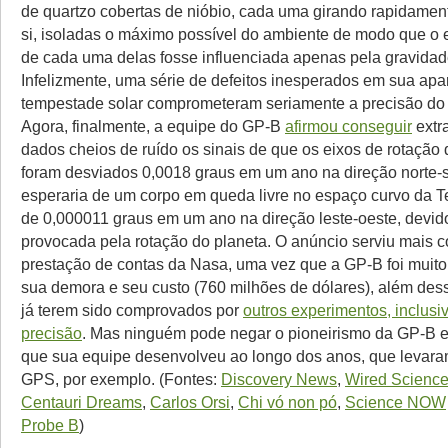
de quartzo cobertas de nióbio, cada uma girando rapidamen
si, isoladas o máximo possível do ambiente de modo que o 
de cada uma delas fosse influenciada apenas pela gravidad
Infelizmente, uma série de defeitos inesperados em sua a
tempestade solar comprometeram seriamente a precisão do
Agora, finalmente, a equipe do GP-B
afirmou conseguir
extra
dados cheios de ruído os sinais de que os eixos de rotação 
foram desviados 0,0018 graus em um ano na direção norte-
esperaria de um corpo em queda livre no espaço curvo da T
de 0,000011 graus em um ano na direção leste-oeste, devido
provocada pela rotação do planeta. O anúncio serviu mais
prestação de contas da Nasa, uma vez que a GP-B foi muito 
sua demora e seu custo (760 milhões de dólares), além dess
já terem sido comprovados por
outros experimentos, inclus
precisão
. Mas ninguém pode negar o pioneirismo da GP-B e
que sua equipe desenvolveu ao longo dos anos, que levara
GPS, por exemplo. (Fontes:
Discovery News
,
Wired Scienc
Centauri Dreams
,
Carlos Orsi
,
Chi vó non pó
,
Science NOW
Probe B
)