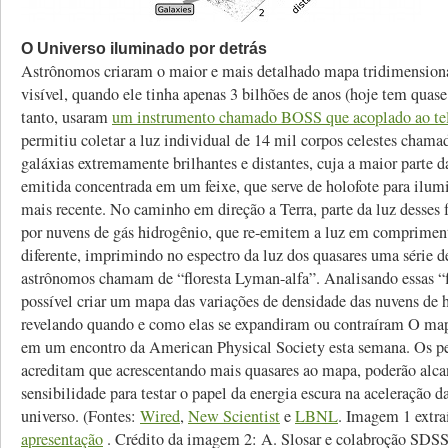
O Universo iluminado por detrás
Astrônomos criaram o maior e mais detalhado mapa tridimensiona
visível, quando ele tinha apenas 3 bilhões de anos (hoje tem quase
tanto, usaram
um instrumento chamado BOSS que acoplado ao t
permitiu coletar a luz individual de 14 mil corpos celestes chama
galáxias extremamente brilhantes e distantes, cuja a maior parte 
emitida concentrada em um feixe, que serve de holofote para ilum
mais recente. No caminho em direção a Terra, parte da luz desses 
por nuvens de gás hidrogênio, que re-emitem a luz em comprimen
diferente, imprimindo no espectro da luz dos quasares uma série d
astrônomos chamam de “floresta Lyman-alfa”. Analisando essas “f
possível criar um mapa das variações de densidade das nuvens de 
revelando quando e como elas se expandiram ou contraíram O ma
em um encontro da American Physical Society esta semana. Os p
acreditam que acrescentando mais quasares ao mapa, poderão alca
sensibilidade para testar o papel da energia escura na aceleração 
universo. (Fontes:
Wired
,
New Scientist
e
LBNL
. Imagem 1 extr
apresentação
. Crédito da imagem 2: A. Slosar e colabroção SDSS-I