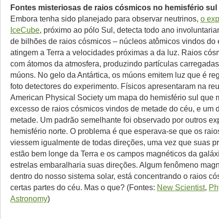
Fontes misteriosas de raios cósmicos no hemisfério sul
Embora tenha sido planejado para observar neutrinos,
o ex
IceCube
, próximo ao pólo Sul, detecta todo ano involuntar
de bilhões de raios cósmicos – núcleos atômicos vindos do
atingem a Terra a velocidades próximas a da luz. Raios có
com átomos da atmosfera, produzindo partículas carregad
múons. No gelo da Antártica, os múons emitem luz que é reg
foto detectores do experimento. Físicos apresentaram na re
American Physical Society um mapa do hemisfério sul que 
excesso de raios cósmicos vindos de metade do céu, e um dé
metade. Um padrão semelhante foi observado por outros ex
hemisfério norte. O problema é que esperava-se que os rai
viessem igualmente de todas direções, uma vez que suas pr
estão bem longe da Terra e os campos magnéticos da galáx
estrelas embaralharia suas direções. Algum fenômeno magn
dentro do nosso sistema solar, está concentrando o raios c
certas partes do céu. Mas o que? (Fontes:
New Scientist
,
Ph
Astronomy
)