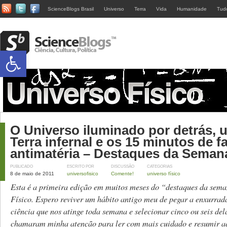
ScienceBlogs Brasil
Universo
Terra
Vida
Humanidade
Tud
Abrir a barra de ferramentas
O Universo iluminado por detrás,
Terra infernal e os 15 minutos de 
antimatéria – Destaques da Seman
PUBLICADO
ESCRITO POR
DISCUSSÃO
CATEGORIAS
8 de maio de 2011
universofisico
Comente!
universo físico
Esta é a primeira edição em muitos meses do “destaques da sem
Físico. Espero reviver um hábito antigo meu de pegar a enxurrada
ciência que nos atinge toda semana e selecionar cinco ou seis del
chamaram minha atenção para ler com mais cuidado e resumir aq