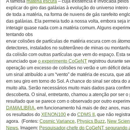
A famosa
matéria escura
– cuja existência é invocada pelos 
explicar do giro das galáxias à evolução do universo inteiro 
de toda a matéria, na forma de nuvens de gás rarefeito eng
das galáxias. Ela permeia tudo a nossa volta, embora seja i
interagir quase nada com a matéria comum. Alguns experim
tentando obs
ervar colisões de partículas de matéria escura com os átom
detectores, instalados no subterrâneo de minas ou montanha
da colisão com outras partículas que vem do espaço. Esta s
anunciado que
o experimento CoGeNT
registrou durante s
operação um excesso de colisões no verão e um déficit dela
um sinal atribuído a um “vento” de matéria de escura, que ati
em seu giro em torno do Sol. A chance do sinal ser obra do 
muito alta. Serão necessários muito mais dados para confir
descoberta. O sinal, entretanto, chamou a atenção por ser o 
resultado que se parece com o observado por outro experim
DAMA/LIBRA
, em funcionamento há mais de dez anos, mas
os resultados do
XENON100
e do
CDMS II
, que não regist
agora. (Fontes:
Cosmic Variance
,
Physics Buzz
,
New Scient
News
. Imagem:
Pesquisador-chefe do CoGeNT segurando 