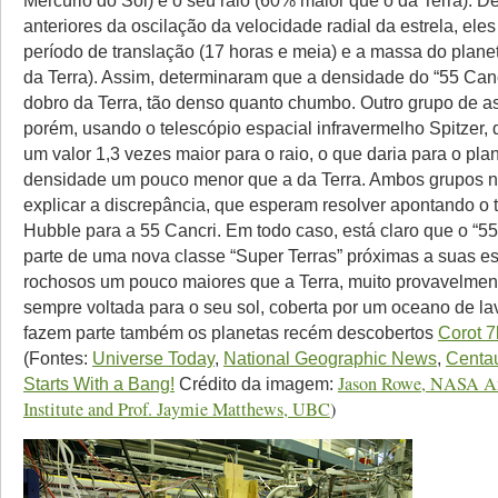
Mercúrio do Sol) e o seu raio (60% maior que o da Terra). 
anteriores da oscilação da velocidade radial da estrela, eles
período de translação (17 horas e meia) e a massa do plane
da Terra). Assim, determinaram que a densidade do “55 Canc
dobro da Terra, tão denso quanto chumbo. Outro grupo de a
porém, usando o telescópio espacial infravermelho Spitzer,
um valor 1,3 vezes maior para o raio, o que daria para o pl
densidade um pouco menor que a da Terra. Ambos grupos 
explicar a discrepância, que esperam resolver apontando o 
Hubble para a 55 Cancri. Em todo caso, está claro que o “55
parte de uma nova classe “Super Terras” próximas a suas es
rochosos um pouco maiores que a Terra, muito provavelme
sempre voltada para o seu sol, coberta por um oceano de la
fazem parte também os planetas recém descobertos
Corot 7
(Fontes:
Universe Today
,
National Geographic News
,
Centa
Jason Rowe, NASA A
Starts With a Bang!
Crédito da imagem:
Institute and Prof. Jaymie Matthews, UBC
)