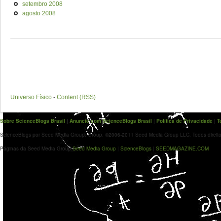
setembro 2008
agosto 2008
Universo Físico
-
Content (RSS)
Sobre ScienceBlogs Brasil
|
Anuncie com ScienceBlogs Brasil
|
Política de Privacidade
|
T
ScienceBlogs por Seed Media Group. Group. ©2006-2011 Seed Media Group LLC. Todos direito
Páginas da Seed Media Group
Seed Media Group
|
ScienceBlogs
|
SEEDMAGAZINE.COM