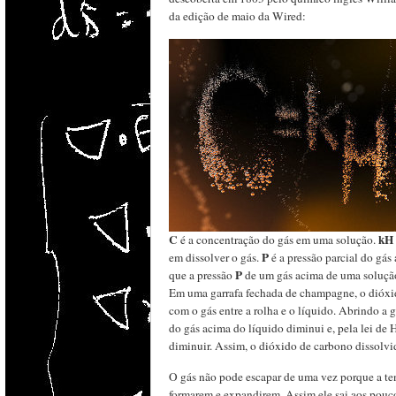
da edição de maio da Wired:
C
kH
é a concentração do gás em uma solução.
P
em dissolver o gás.
é a pressão parcial do gás 
P
que a pressão
de um gás acima de uma solução
Em uma garrafa fechada de champagne, o dióxid
com o gás entre a rolha e o líquido. Abrindo a g
do gás acima do líquido diminui e, pela lei de
diminuir. Assim, o dióxido de carbono dissolvi
O gás não pode escapar de uma vez porque a tens
formarem e expandirem. Assim ele sai aos pouc