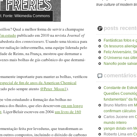
true culture of modern t
. Fonte: Wikimedia Commons
posts recent
eillon? Qual a melhor forma de servir a champagne
Um estudo
publicado em 2010 na revista
Journal of
Fantásticas fotos e 
sabedoria dos
connoisseurs
. Usando uma técnica para
Os tesouros alieníg
 por radiação infravermelha, uma equipe liderada pelo
Feliz Aniversário, 
idade de Reims, na França, mostrou que derramar a
O Universo nas últ
vezes mais bolhas de gás carbônico do que derramá-
Nanofio pode salvar
comentários
mamente importante para manter as bolhas, verificou
especial de fim de anos da American Chemical
Constante de Estrut
acado pelo sempre atento
@Peter_Moon1
).
Questões Cosmológ
ipe vêm estudando a formação das bolhas no
fundamentais” da fí
mica dos fluidos, que eles descrevem
em um longo
Bruno Martins
em
M
t
. Liger-Belair escreveu em 2004
um livro de 160
confirmam cálculos
Carlos Jucene
em
C
mundo inteiro
rmentação feita por leveduras, que transformam as
yangın dolabı
em
Me
em outros compostos, incluindo o dióxido de carbono
Roberto Lima
em
Co