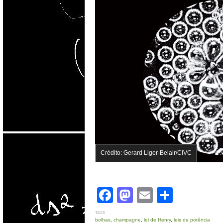
Crédito: Gerard Liger-Belair/CIVC
Facebook
Mastodon
Email
Share
TAGS
bolhas
,
champagne
,
lei de Henry
,
leis de potência