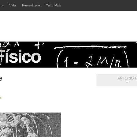
rra
Vida
Humanidade
Tudo Mais
e
ANTERIOR
←
o