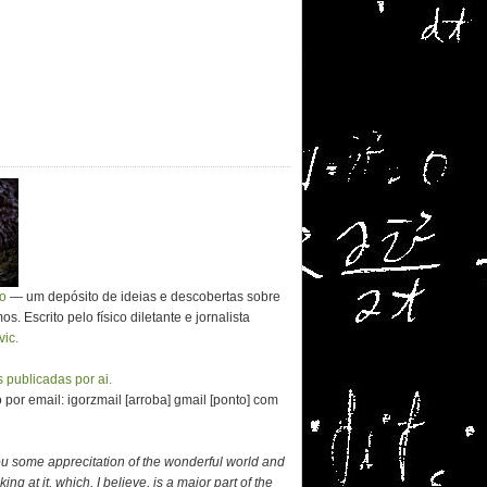
co
— um depósito de ideias e descobertas sobre
. Escrito pelo físico diletante e jornalista
vic.
 publicadas por ai.
por email: igorzmail [arroba] gmail [ponto] com
ou some apprecitation of the wonderful world and
ing at it, which, I believe, is a major part of the