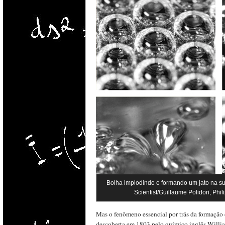
Bolha implodindo e formando um jato na s
Scientist/Guillaume Polidori, Phi
Mas o fenômeno essencial por trás da formaçã
descoberta em 1803 pelo químico inglês Willi