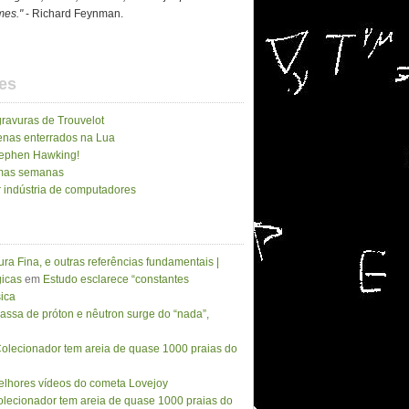
imes."
- Richard Feynman.
es
gravuras de Trouvelot
enas enterrados na Lua
Stephen Hawking!
imas semanas
 indústria de computadores
ura Fina, e outras referências fundamentais |
icas
em
Estudo esclarece “constantes
sica
assa de próton e nêutron surge do “nada”,
olecionador tem areia de quase 1000 praias do
lhores vídeos do cometa Lovejoy
lecionador tem areia de quase 1000 praias do