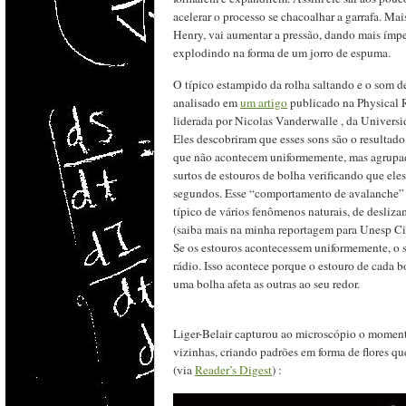
acelerar o processo se chacoalhar a garrafa. Mais
Henry, vai aumentar a pressão, dando mais ímpet
explodindo na forma de um jorro de espuma.
O típico estampido da rolha saltando e o som d
analisado em
um artigo
publicado na Physical R
liderada por Nicolas Vanderwalle , da Universi
Eles descobriram que esses sons são o resultado
que não acontecem uniformemente, mas agrupado
surtos de estouros de bolha verificando que ele
segundos. Esse “comportamento de avalanche” q
típico de vários fenômenos naturais, de desliza
(saiba mais na minha reportagem para Unesp C
Se os estouros acontecessem uniformemente, o s
rádio. Isso acontece porque o estouro de cada 
uma bolha afeta as outras ao seu redor.
Liger-Belair capturou ao microscópio o momen
vizinhas, criando padrões em forma de flores 
(via
Reader’s Digest
) :