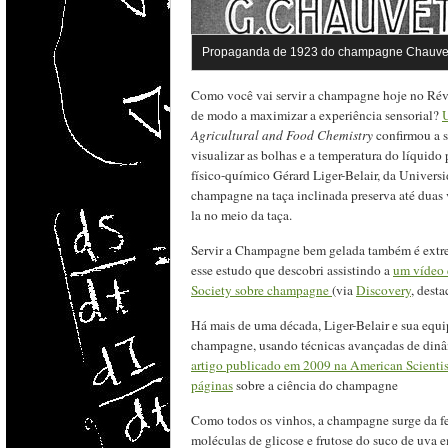
Propaganda de 1923 do champagne Chauvet
Como você vai servir a champagne hoje no Rév
de modo a maximizar a experiência sensorial?
Agricultural and Food Chemistry
confirmou a 
visualizar as bolhas e a temperatura do líquido
físico-químico Gérard Liger-Belair, da Univers
champagne na taça inclinada preserva até duas 
la no meio da taça.
Servir a Champagne bem gelada também é extre
esse estudo que descobri assistindo a
um vídeo 
Society sobre champagne
(via
Discovery
, dest
Há mais de uma década, Liger-Belair e sua equ
champagne, usando técnicas avançadas de dinâ
artigo publicado em 2009 na American Scientis
páginas
sobre a ciência do champagne
Como todos os vinhos, a champagne surge da fe
moléculas de glicose e frutose do suco de uva 