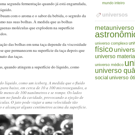
 uma segunda fermentação quando já está engarrafada,
mundo inteiro
líquido.
universos
buam com o aroma e o sabor da bebida, o segredo da
smo nas suas bolhas. À medida que as bolhas
metauniverso
pequenas moléculas que explodem na superfície
astronômi
idos.
uni
universo complexo
rmação das bolhas em uma taça depende da viscosidade
físico
univers
lose que permanecem na superfície da taça depois que
universo materia
ato das taças.
un
universo médico
as, quando atingem a superfície do líquido, como
universo quâ
social
universo ót
do líquido, como um iceberg. A medida que o fluído
para baixo, em cerca de 10 a 100 microssegundos, a
de menos de 100 nanômetros e se rompe. Os lados
ram no fundo da cavidade, provocando a ejeção de
ículas. O jato pode viajar a uma velocidade tão
 e alcançar alguns centímetros acima da superfície.