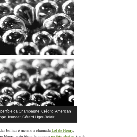
uperfície da Champagne. Crédito: American
lippe Jeandet, Gérard Liger-Belair
o das bolhas é mesmo a chamada
Lei de Henry
,
am Henry, cuja fórmula aparece
na foto abaixo
, tirada