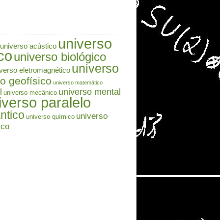
universo
universo acústico
co
universo biológico
universo
verso eletromagnético
o geofísico
universo matemático
l
universo mental
universo mecânico
iverso paralelo
ntico
universo
universo químico
ico