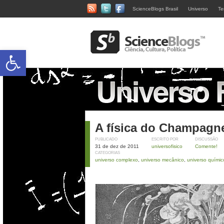
ScienceBlogs Brasil
Universo
Te
Abrir a barra de ferramentas
A física do Champagn
PUBLICADO
ESCRITO POR
DISCUSSÃO
31 de dez de 2011
universofisico
Comente!
CATEGORIAS
universo complexo
,
universo mecânico
,
universo químic