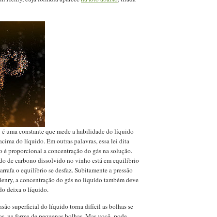
é uma constante que mede a habilidade do líquido
acima do líquido. Em outras palavras, essa lei dita
 é proporcional a concentração do gás na solução.
o de carbono dissolvido no vinho está em equilíbrio
arrafa o equilíbrio se desfaz. Subitamente a pressão
 Henry, a concentração do gás no líquido também deve
do deixa o líquido.
ão superficial do líquido torna difícil as bolhas se
os, na forma de pequenas bolhas. Mas você pode