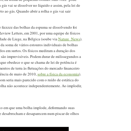
 gás vai se dissolver no líquido e assim, pela lei de
o ao gás. Quando abrir a rolha o gás vai sair
e fizzzzz das bolhas da espuma se dissolvendo foi
eview Letters, em 2001, por uma equipe de físicos
dade de Liege, na Bélgica (soube via
Nature News
).
 da soma de vários estouros individuais de bolhas
s em surtos. Os físicos mediram a duração dos
s são imprevisíveis. Podem durar de milissegundos a
ue obedece o que se chama de lei de potência é
mentos de terra às flutuações do mercado financeiro
iência de maio de 2010,
sobre a física da economia
).
om seria mais parecido com o ruído de estática do
bolha não acontece independentemente. Ao implodir,
to em que uma bolha implode, deformando suas
que desabrocham e desaparecem num piscar de olhos