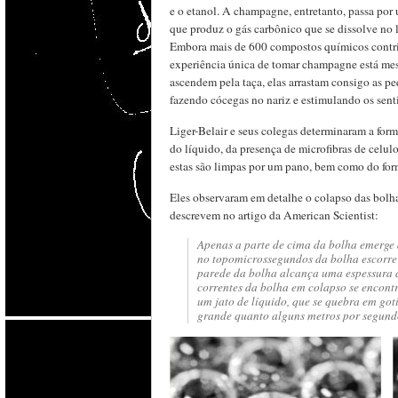
e o etanol. A champagne, entretanto, passa por
que produz o gás carbônico que se dissolve no 
Embora mais de 600 compostos químicos contri
experiência única de tomar champagne está me
ascendem pela taça, elas arrastam consigo as 
fazendo cócegas no nariz e estimulando os sent
Liger-Belair e seus colegas determinaram a fo
do líquido, da presença de microfibras de celu
estas são limpas por um pano, bem como do form
Eles observaram em detalhe o colapso das bolh
descrevem no artigo da American Scientist:
Apenas a parte de cima da bolha emerge 
no topomicrossegundos da bolha escorre 
parede da bolha alcança uma espessura 
correntes da bolha em colapso se encont
um jato de líquido, que se quebra em got
grande quanto alguns metros por segundo