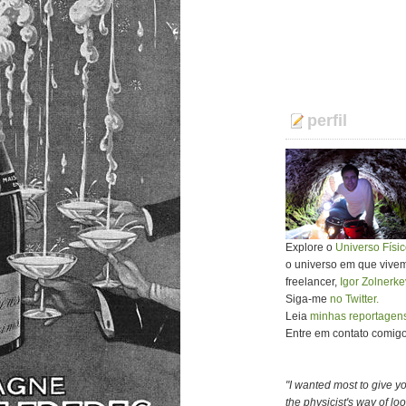
perfil
Explore o
Universo Físi
o universo em que vivemos
freelancer,
Igor Zolnerke
Siga-me
no Twitter.
Leia
minhas reportagens
Entre em contato comigo 
"I wanted most to give y
the physicist's way of look