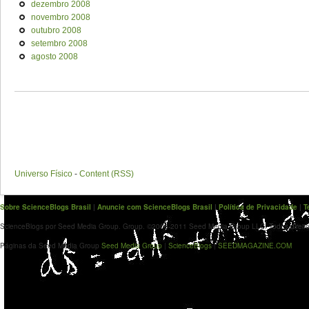
dezembro 2008
novembro 2008
outubro 2008
setembro 2008
agosto 2008
Universo Físico
-
Content (RSS)
Sobre ScienceBlogs Brasil
|
Anuncie com ScienceBlogs Brasil
|
Política de Privacidade
|
T
ScienceBlogs por Seed Media Group. Group. ©2006-2011 Seed Media Group LLC. Todos direito
Páginas da Seed Media Group
Seed Media Group
|
ScienceBlogs
|
SEEDMAGAZINE.COM