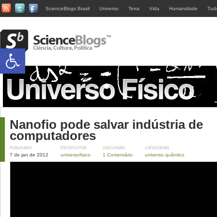
ScienceBlogs Brasil
Universo
Terra
Vida
Humanidade
Tud
Abrir a barra de ferramentas
Nanofio pode salvar indústria de
computadores
PUBLICADO
ESCRITO POR
DISCUSSÃO
CATEGORIAS
7 de jan de 2012
universofisico
1 Comentário
universo quântico