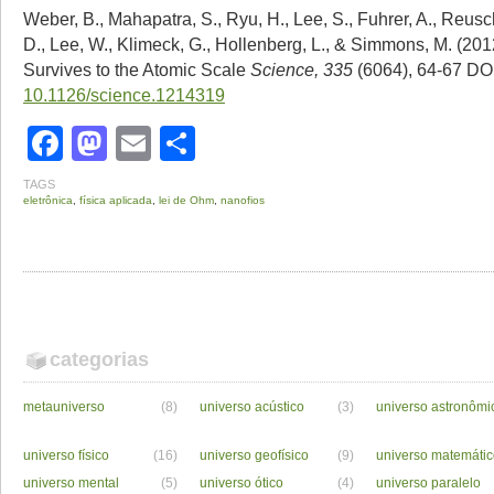
Weber, B., Mahapatra, S., Ryu, H., Lee, S., Fuhrer, A., Reus
D., Lee, W., Klimeck, G., Hollenberg, L., & Simmons, M. (20
Survives to the Atomic Scale
Science, 335
(6064), 64-67 DOI
10.1126/science.1214319
Facebook
Mastodon
Email
Share
TAGS
eletrônica
,
física aplicada
,
lei de Ohm
,
nanofios
categorias
metauniverso
(8)
universo acústico
(3)
universo astronômi
universo físico
(16)
universo geofísico
(9)
universo matemáti
universo mental
(5)
universo ótico
(4)
universo paralelo