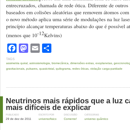
entrecruzados, chamada de rede ótica. Diferente de outro
baseados em colisões aleatórias que removem átomos com 
o novo método aplica uma série de modulações na luz las
princípio alcançar temperaturas abaixo do que é possível 
-12
(menos que 10
Kelvins)
Facebook
Mastodon
Email
Share
TAGS
assimetria quiral
,
astrosismologia
,
biomecânica
,
dimensões extras
,
exoplanetas
,
geocronolog
gravitacionais
,
pulsares
,
quasicristal
,
quilograma
,
redes óticas
,
violação carga-paridade
Neutrinos mais rápidos que a luz c
mais difíceis de explicar
PUBLICADO
ESCRITO POR
DISCUSSÃO
CATEGORIAS
29 de dez de 2011
universofisico
Comente!
universo quântico
Rastro deixado por múon de alta energia nos detectores do observatório 