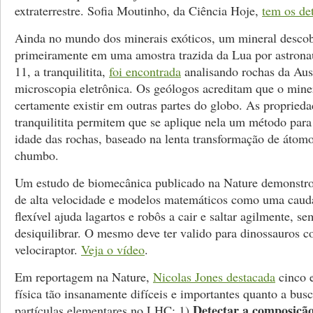
extraterrestre. Sofia Moutinho, da Ciência Hoje,
tem os de
Ainda no mundo dos minerais exóticos, um mineral descob
primeiramente em uma amostra trazida da Lua por astrona
11, a tranquilitita,
foi encontrada
analisando rochas da Aus
microscopia eletrônica. Os geólogos acreditam que o mine
certamente existir em outras partes do globo. As proprieda
tranquilitita permitem que se aplique nela um método para
idade das rochas, baseado na lenta transformação de átom
chumbo.
Um estudo de biomecânica publicado na Nature demonstr
de alta velocidade e modelos matemáticos como uma caud
flexível ajuda lagartos e robôs a cair e saltar agilmente, se
desiquilibrar. O mesmo deve ter valido para dinossauros 
velociraptor.
Veja o vídeo
.
Em reportagem na Nature,
Nicolas Jones destacada
cinco 
física tão insanamente difíceis e importantes quanto a bus
Detectar a composição
partículas elementares no LHC: 1)