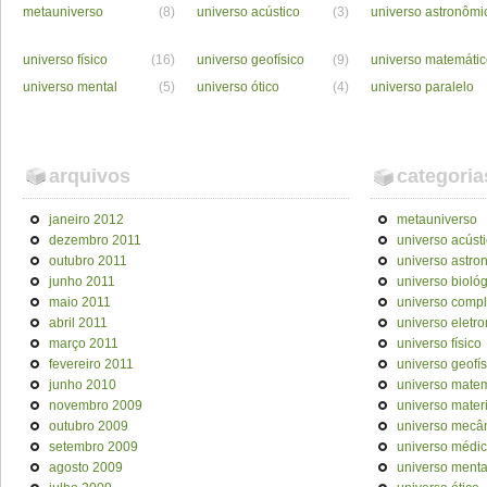
metauniverso
(8)
universo acústico
(3)
universo astronômi
universo físico
(16)
universo geofísico
(9)
universo matemáti
universo mental
(5)
universo ótico
(4)
universo paralelo
arquivos
categoria
janeiro 2012
metauniverso
dezembro 2011
universo acúst
outubro 2011
universo astro
junho 2011
universo bioló
maio 2011
universo comp
abril 2011
universo eletr
março 2011
universo físico
fevereiro 2011
universo geofís
junho 2010
universo mate
novembro 2009
universo materi
outubro 2009
universo mecâ
setembro 2009
universo médi
agosto 2009
universo menta