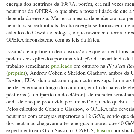
energia dos neutrinos da 1987A, porém, era mil vezes men
neutrinos do OPERA, o que abre a possibilidade de que a 
dependa da energia. Mas essa mesma dependência não perm
neutrinos superluminais de alta energia se formassem, de
cálculos de Cowsik e colegas, o que novamente torna o re
OPERA inconsistente com as leis da física.
Essa não é a primeira demonstração de que os neutrinos s
podem ser explicados por uma violação da invariância de
trabalho semelhante
publicado
em outubro na
Physical Rev
(
preprint
), Andrew Cohen e Sheldon Glashow, ambos da U
Boston, EUA, demonstraram que neutrinos superluminais 
perder energia ao longo do caminho, emitindo pares de elé
pósitrons (a antipartícula do elétron), de maneira semelha
onda de choque produzida por um avião quando quebra a b
Pelos cálculos de Cohen e Glashow, o OPERA não deveria
neutrinos com energias superiores a 12 GeVs, sendo que d
dos neutrinos chegavam a ter energias maiores que 40 GeV
experimento em Gran Sasso, o ICARUS,
buscou
por sinai