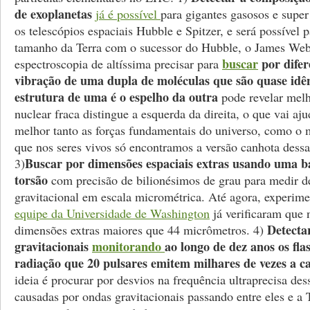
de exoplanetas
já é possível
para gigantes gasosos e super
os telescópios espaciais Hubble e Spitzer, e será possível 
tamanho da Terra com o sucessor do Hubble, o James Web
buscar
por difer
espectroscopia de altíssima precisar para
vibração de uma dupla de moléculas que são quase idên
estrutura de uma é o espelho da outra
pode revelar melh
nuclear fraca distingue a esquerda da direita, o que vai aj
melhor tanto as forças fundamentais do universo, como o m
que nos seres vivos só encontramos a versão canhota dess
Buscar por dimensões espaciais extras usando uma b
3)
torsão
com precisão de bilionésimos de grau para medir de
gravitacional em escala micrométrica. Até agora, experim
equipe da Universidade de Washington
já verificaram que 
Detecta
dimensões extras maiores que 44 micrômetros. 4)
gravitacionais
monitorando
ao longo de dez anos os fla
radiação que 20 pulsares emitem milhares de vezes a 
ideia é procurar por desvios na frequência ultraprecisa des
causadas por ondas gravitacionais passando entre eles e a 