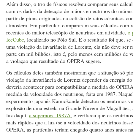
Além disso, o trio de físicos resolveu comparar seus cálcu
com os dados da detecção de múons e neutrinos do múons
partir de píons originados na colisão de raios cósmicos c
atmosfera. Em particular, compararam seus cálculos com r
recentes do maior telescópio de neutrinos em atividade,
o 
IceCube
, localizado no Pólo Sul. E o resultado foi que, s
uma violação da invariância de Lorentz, ela não deve ser
parte em mil bilhões, isto é, pelo menos cem milhões de 
a violação que resultado do OPERA sugere.
Os cálculos deles também mostraram que a situação só pio
violação da invariância de Lorentz depender da energia do
deveria acontecer para compatibilizar a medida do OPER
medida da velocidade dos neutrinos, feita em 1987. Naque
experimento japonês Kamiokande detectou os neutrinos vi
explosão de uma estrela na Grande Nuvem de Magalhães, 
luz daqui,
a supernova 1987A
, e verificou que os neutrino
mais rápidos que a luz (se a velocidade dos neutrinos foss
OPERA, as partículas teriam chegado quatro anos antes na