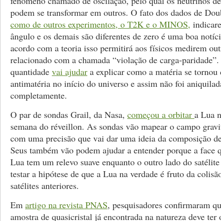
fenômeno chamado de oscilação, pelo qual os neutrinos de 
podem se transformar em outros. O fato dos dados de Do
como de outros experimentos, o T2K e o MINOS,
indicar
ângulo e os demais são diferentes de zero é uma boa notíc
acordo com a teoria isso permitirá aos físicos medirem ou
relacionado com a chamada “violação de carga-paridade”.
quantidade
vai ajudar
a explicar como a matéria se tornou 
antimatéria no início do universo e assim não foi aniquilad
completamente.
O par de sondas Grail, da Nasa,
começou a orbitar
a Lua n
semana do réveillon. As sondas vão mapear o campo gravi
com uma precisão que vai dar uma ideia da composição de 
Seus também vão podem ajudar a entender porque a face 
Lua tem um relevo suave enquanto o outro lado do satélit
testar a hipótese de que a Lua na verdade é fruto da colisã
satélites anteriores.
Em
artigo na revista PNAS
, pesquisadores confirmaram qu
amostra de quasicristal já encontrada na natureza deve ter