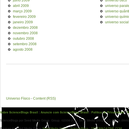
julho 2009
universo ótico
abril 2009
universo paral
março 2009
universo quânt
fevereiro 2009
universo quími
janeiro 2009
universo social
dezembro 2008
novembro 2008
outubro 2008
setembro 2008
agosto 2008
Universo Físico
-
Content (RSS)
Sobre ScienceBlogs Brasil
|
Anuncie com ScienceBlogs Brasil
|
Política de Privacidade
|
T
ScienceBlogs por Seed Media Group. Group. ©2006-2011 Seed Media Group LLC. Todos direito
Páginas da Seed Media Group
Seed Media Group
|
ScienceBlogs
|
SEEDMAGAZINE.COM