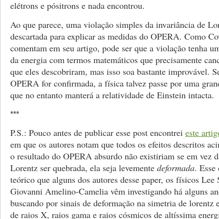
elétrons e pósitrons e nada encontrou.
Ao que parece, uma violação simples da invariância de Lor
descartada para explicar as medidas do OPERA. Como Co
comentam em seu artigo, pode ser que a violação tenha u
da energia com termos matemáticos que precisamente canc
que eles descobriram, mas isso soa bastante improvável. 
OPERA for confirmada, a física talvez passe por uma gran
que no entanto manterá a relatividade de Einstein intacta.
***
P.S.: Pouco antes de publicar esse post encontrei
este artig
em que os autores notam que todos os efeitos descritos a
o resultado do OPERA absurdo não existiriam se em vez d
Lorentz ser quebrada, ela seja levemente
deformada
. Esse
teórico que alguns dos autores desse paper, os físicos Lee
Giovanni Amelino-Camelia vêm investigando há alguns ano
buscando por sinais de deformação na simetria de lorentz
de raios X, raios gama e raios cósmicos de altíssima energ