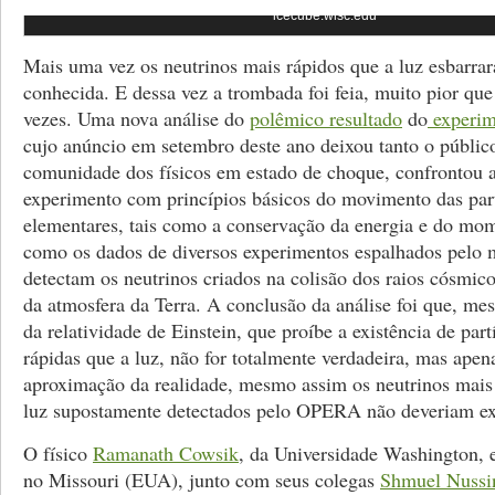
icecube.wisc.edu
Mais uma vez os neutrinos mais rápidos que a luz esbarra
conhecida. E dessa vez a trombada foi feia, muito pior que
vezes. Uma nova análise do
polêmico resultado
do
experi
cujo anúncio em setembro deste ano deixou tanto o públic
comunidade dos físicos em estado de choque, confrontou 
experimento com princípios básicos do movimento das par
elementares, tais como a conservação da energia e do mo
como os dados de diversos experimentos espalhados pelo
detectam os neutrinos criados na colisão dos raios cósmi
da atmosfera da Terra. A conclusão da análise foi que, mes
da relatividade de Einstein, que proíbe a existência de part
rápidas que a luz, não for totalmente verdadeira, mas ape
aproximação da realidade, mesmo assim os neutrinos mais
luz supostamente detectados pelo OPERA não deveriam exi
O físico
Ramanath Cowsik
, da Universidade Washington, 
no Missouri (EUA), junto com seus colegas
Shmuel Nussi