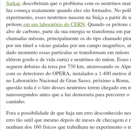
Sarkar
, descobriram que o problema com os neutrinos mais
luz começa exatamente quando eles são formados. No pol
experimento, esses neutrinos nascem na Suíça a partir de 
prótons
em um laboratório do CERN
. Quando os prótons
alvo de carbono, parte da sua energia se transforma em par
chamadas mésons, principalmente os do tipo chamado pío
por um túnel a vácuo guiadas por um campo magnético, a
dado momento essas partículas se transformam em múons 
elétron gordo e de vida curta) e neutrinos do múon. Esses 
seguem debaixo da terra por 730 km, atravessando os Alpes
com os detectores do OPERA, instalados a 1.400 metros d
no Laboratório Nacional de Gran Sasso, próximo a Roma, n
questão toda é o fato desses neutrinos terem chegado em 
nanossegundos antes que a luz demoraria para percorrer 
caminho.
Fora a possibilidade de que haja um erro desconhecido n
erro tão sutil que mesmo depois de meses de checagem e
nenhum dos 160 físicos que trabalham no experimento o t