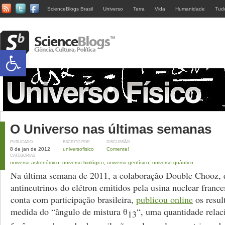
ScienceBlogs Brasil
Universo
Terra
Vida
Humanidade
Tud
Abrir a barra de ferramentas
O Universo nas últimas semanas
PUBLICADO
ESCRITO POR
DISCUSSÃO
8 de jan de 2012
universofisico
Comente!
CATEGORIAS
universo astronômico
,
universo biológico
,
universo geofísico
,
universo quântico
Na última semana de 2011, a colaboração Double Chooz, 
antineutrinos do elétron emitidos pela usina nuclear franc
conta com participação brasileira,
publicou online
os resul
medida do “ângulo de mistura θ
“, uma quantidade rela
13