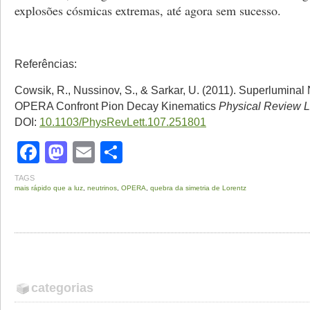
explosões cósmicas extremas, até agora sem sucesso.
Referências:
Cowsik, R., Nussinov, S., & Sarkar, U. (2011). Superluminal 
OPERA Confront Pion Decay Kinematics
Physical Review L
DOI:
10.1103/PhysRevLett.107.251801
Facebook
Mastodon
Email
Share
TAGS
mais rápido que a luz
,
neutrinos
,
OPERA
,
quebra da simetria de Lorentz
categorias