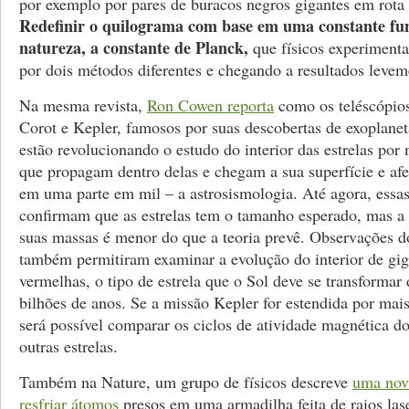
por exemplo por pares de buracos negros gigantes em rota 
Redefinir o quilograma com base em uma constante f
natureza, a constante de Planck,
que físicos experiment
por dois métodos diferentes e chegando a resultados leveme
Na mesma revista,
Ron Cowen reporta
como os teléscópios
Corot e Kepler, famosos por suas descobertas de exoplane
estão revolucionando o estudo do interior das estrelas por
que propagam dentro delas e chegam a sua superfície e afe
em uma parte em mil – a astrosismologia. Até agora, essa
confirmam que as estrelas tem o tamanho esperado, mas a 
suas massas é menor do que a teoria prevê. Observações d
também permitiram examinar a evolução do interior de gig
vermelhas, o tipo de estrela que o Sol deve se transformar
bilhões de anos. Se a missão Kepler for estendida por mai
será possível comparar os ciclos de atividade magnética d
outras estrelas.
Também na Nature, um grupo de físicos descreve
uma nova
resfriar átomos
presos em uma armadilha feita de raios las