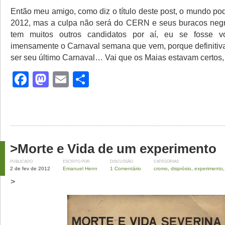
Então meu amigo, como diz o título deste post, o mundo po
2012, mas a culpa não será do CERN e seus buracos negr
tem muitos outros candidatos por aí, eu se fosse vo
imensamente o Carnaval semana que vem, porque definitiv
ser seu último Carnaval… Vai que os Maias estavam certos,
Facebook
Mastodon
Email
Share
>Morte e Vida de um experimento
PUBLICADO
ESCRITO POR
DISCUSSÃO
CATEGORIAS
2 de fev de 2012
Emanuel Henn
1 Comentário
cromo
,
disprósio
,
experimento
>