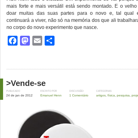
mais forte e mais versátil está sendo montado. E o velho
doar muitas das suas partes para o novo e, tal qual e
continuará a viver, não só na memória dos que ali trabalh
no corpo do novo experimento que nasce.
Facebook
Mastodon
Email
Share
>Vende-se
PUBLICADO
ESCRITO POR
DISCUSSÃO
CATEGORIAS
24 de jan de 2012
Emanuel Henn
1 Comentário
artigos
,
física
,
pesquisa
,
proj