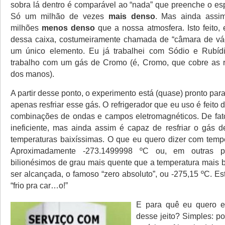
sobra lá dentro é comparável ao “nada” que preenche o esp
Só um milhão de vezes
mais denso
. Mas ainda assi
milhões
menos denso
que a nossa atmosfera. Isto feito, 
dessa caixa, costumeiramente chamada de “câmara de vá
um único elemento. Eu já trabalhei com Sódio e Rubíd
trabalho com um gás de Cromo (é, Cromo, que cobre as r
dos manos).
A partir desse ponto, o experimento está (quase) pronto para
apenas resfriar esse gás. O refrigerador que eu uso é feito d
combinações de ondas e campos eletromagnéticos. De fato
ineficiente, mas ainda assim é capaz de resfriar o gás d
temperaturas baixíssimas. O que eu quero dizer com temp
Aproximadamente -273.1499998 ºC ou, em outras pa
bilionésimos de grau mais quente que a temperatura mais b
ser alcançada, o famoso “zero absoluto”, ou -275,15 ºC. E
“frio pra car…o!”
E para quê eu quero es
desse jeito? Simples: p