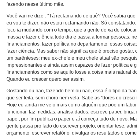
fazendo nesse último mês.
Você vai me dizer: “Tá reclamando de quê? Você sabia que i
eu vou te dizer: não estou reclamando não. Só constatando.
foco ia mudando com o tempo, que a gente deixa de coloca
massa e fazer ciência todo dia e passa a formar pessoas, n
financiamentos, fazer política no departamento, essas cois
fazer ciência. Mas saber não significa que é preciso gostar, 
um parênteses: meu ex-chefe e meu chefe atual são pesqui
impressionantes e ainda assim capazes de fazer política e 
financiamentos como se aquilo fosse a coisa mais natural 
Quando eu crescer quero ser assim.
Gostando ou não, fazendo bem ou não, essa é o tipo da tra
que ser feita, sem choro nem vela. Sabe as “dores do cresci
Hoje eu ainda me vejo mais como alguém que põe um labora
funcionar, faz medidas, analisa dados, escreve paper, briga
paper, por fim publica o paper e aí começa tudo de novo. M
gente passa pro lado do escrever projeto, orientar tese, admi
orçamento, escrever relatório, divulgar os resultados e come