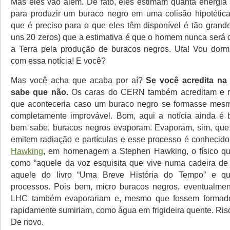
Mas eles vão além. De fato, eles estimam quanta energia 
para produzir um buraco negro em uma colisão hipotética
que é preciso para o que eles têm disponível é tão grand
uns 20 zeros) que a estimativa é que o homem nunca será c
a Terra pela produção de buracos negros. Ufa! Vou dormi
com essa notícia! E você?
Mas você acha que acaba por aí?
Se você acredita na
sabe que não.
Os caras do CERN também acreditam e r
que aconteceria caso um buraco negro se formasse mesm
completamente improvável. Bom, aqui a notícia ainda é
bem sabe, buracos negros evaporam. Evaporam, sim, que
emitem radiação e partículas e esse processo é conheci
Hawking
, em homenagem a Stephen Hawking, o físico q
como “aquele da voz esquisita que vive numa cadeira de
aquele do livro “Uma Breve História do Tempo” e qu
processos. Pois bem, micro buracos negros, eventualmen
LHC também evaporariam e, mesmo que fossem formado
rapidamente sumiriam, como água em frigideira quente. Ris
De novo.