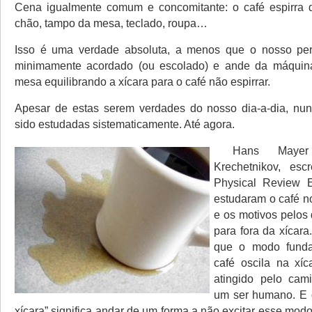
Cena igualmente comum e concomitante: o café espirra d
chão, tampo da mesa, teclado, roupa…
Isso é uma verdade absoluta, a menos que o nosso pe
minimamente acordado (ou escolado) e ande da máquin
mesa equilibrando a xícara para o café não espirrar.
Apesar de estas serem verdades do nosso dia-a-dia, nun
sido estudadas sistematicamente. Até agora.
Hans Mayer
Krechetnikov, es
Physical Review 
estudaram o café n
e os motivos pelos 
para fora da xícara
que o modo fund
café oscila na xíc
atingido pelo cam
um ser humano. E q
xícara” significa andar de um forma a não excitar esse mod