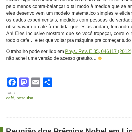
pelo menos contra-balançar o tal modo à medida que se an
eles desenvolvem um modelo matemático simples e eficie
os dados experimentais, medidos com pessoas de verdad
observavam o café à medida que estas andam, tomando c
Ah! Eles inclusive mostram que se você tropeçar, corre o 
todo o café… e ter que voltar pra máquina pra começar tu
O trabalho pode ser lido em
Phys. Rev. E 85, 046117 (2012)
não achei uma versão de acesso gratuito…
Facebook
Mastodon
Email
Share
TAGS
café
,
pesquisa
Reunião dos Prêmios Nobel em Lin