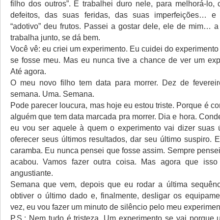
filho dos outros”. E trabalhei duro nele, para melhorá-lo,
defeitos, das suas feridas, das suas imperfeições… e
“adotivo” deu frutos. Passei a gostar dele, ele de mim… a
trabalha junto, se dá bem.
Você vê: eu criei um experimento. Eu cuidei do experiment
se fosse meu. Mas eu nunca tive a chance de ver um exp
Até agora.
O meu novo filho tem data para morrer. Dez de feverei
semana. Uma. Semana.
Pode parecer loucura, mas hoje eu estou triste. Porque é 
alguém que tem data marcada pra morrer. Dia e hora. Cond
eu vou ser aquele à quem o experimento vai dizer suas ú
oferecer seus últimos resultados, dar seu último suspiro. E 
caramba. Eu nunca pensei que fosse assim. Sempre pensei:
acabou. Vamos fazer outra coisa. Mas agora que iss
angustiante.
Semana que vem, depois que eu rodar a última sequênci
obtiver o último dado e, finalmente, desligar os equipame
vez, eu vou fazer um minuto de silêncio pelo meu experimen
P.S.: Nem tudo é tristeza. Um experimento se vai porque 