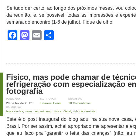
Se tudo der certo, ao longo dos próximos meses, vou coloc
da reunião, e, se possível, todas as impressões e experiê
semana do encontro (1-6 de julho). Fique de olho!
Facebook
Mastodon
Email
Share
Fisico, mas pode chamar de técni
refrigeração com especialização e
fotografia
PUBLICADO
ESCRITO POR
DISCUSSÃO
28 de fev de 2012
Emanuel Henn
10 Comentários
CATEGORIAS
boas vindas
,
cromo
,
experimento
,
física
,
Geral
,
vida de cientista
Este é o post inaugural do blog aqui na sua nova casa,
Brasil. Por ser assim, achei apropriado me apresentar e ex
que eu faço pra “garantir o leite das crianças” (não, eu 