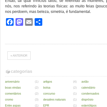
Então, tal qual Vinícius falou, se referindo às mulheres,
nós, nos referindo às teorias físicas: as muito feias (pouc
nos perdoem, mas beleza, simetria, é fundamental.
Facebook
Mastodon
Email
Share
« ANTERIOR
categorias
aniversário
(1)
artigos
(4)
avião
boas vindas
(2)
bolsa
(2)
calendário
comentários
(2)
concurso
(1)
condensados
cromo
(3)
desatres naturais
(1)
disprósio
Entre aspas
(1)
EPR
(1)
esteriótipos