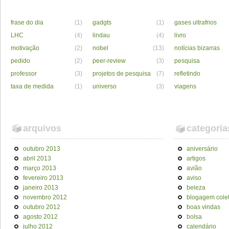
frase do dia
(1)
gadgts
(1)
gases ultrafrios
LHC
(4)
lindau
(4)
livro
motivação
(2)
nobel
(13)
notícias bizarras
pedido
(2)
peer-review
(3)
pesquisa
professor
(3)
projetos de pesquisa
(7)
refletindo
taxa de medida
(1)
universo
(3)
viagens
arquivos
categoria
outubro 2013
aniversário
abril 2013
artigos
março 2013
avião
fevereiro 2013
aviso
janeiro 2013
beleza
novembro 2012
blogagem colet
outubro 2012
boas vindas
agosto 2012
bolsa
julho 2012
calendário