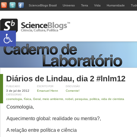
ScienceBlogs Brasil
Universo
Terra
Vida
Humanidade
Tud
Abrir a barra de ferramentas
Diários de Lindau, dia 2 #lnlm12
PUBLICADO
ESCRITO POR
DISCUSSÃO
3 de jul de 2012
Emanuel Henn
Comente!
CATEGORIAS
cosmologia
,
física
,
Geral
,
meio ambiente
,
nobel
,
pesquisa
,
politica
,
vida de cientista
Cosmologia,
Aquecimento global: realidade ou mentira?,
A relação entre política e ciência