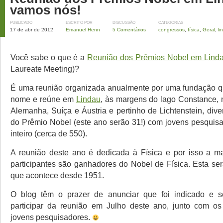
vamos nós!
PUBLICADO
ESCRITO POR
DISCUSSÃO
CATEGORIAS
17 de abr de 2012
Emanuel Henn
5 Comentários
congressos
,
física
,
Geral
,
li
Você sabe o que é a
Reunião dos Prêmios Nobel em Lind
Laureate Meeting)?
É uma reunião organizada anualmente por uma fundação 
nome e reúne em
Lindau
, às margens do lago Constance, n
Alemanha, Suíça e Áustria e pertinho de Lichtenstein, div
do Prêmio Nobel (este ano serão 31!) com jovens pesqui
inteiro (cerca de 550).
A reunião deste ano é dedicada à Física e por isso a m
participantes são ganhadores do Nobel de Física. Esta ser
que acontece desde 1951.
O blog têm o prazer de anunciar que foi indicado e s
participar da reunião em Julho deste ano, junto com os
jovens pesquisadores.