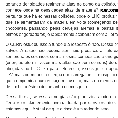
gerando densidades realmente altas no ponto da colisão.
conhece onde há densidades altas de matéria?
Buracos 
pergunta que há é: nessas colisões, pode o LHC produzi
que se alimentariam da matéria em volta (começando pe
chocolates, passando pelas cervejas alemãs e pastas it
ótimos engordadores) e rapidamente acabariam com a Terr
O CERN estudou isso a fundo e a resposta é não. Desse 
salvos. A razão não poderia ser mais prosaica: a natur
sempre raios cósmicos com a mesma composição e energia
(energias até mil vezes mais altas são bem comuns) do 
atingidas no LHC. Só para referência, isso significa ap
TeV, mais ou menos a energia que carrega um… mosquito 
que comprimida num espaço minúsculo, mais ou menos de
de um bilionésimo do tamanho do mosquito.
Dessa forma, se essas energias são produzidas todo dia 
Terra é constantemente bombardeada por raios cósmicos 
estamos aqui, é sinal de que o risco é um redondo zero.