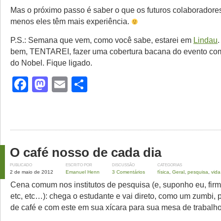
Mas o próximo passo é saber o que os futuros colaborado
menos eles têm mais experiência.
P.S.: Semana que vem, como você sabe, estarei em
Lindau
.
bem, TENTAREI, fazer uma cobertura bacana do evento co
do Nobel. Fique ligado.
Facebook
Mastodon
Email
Share
O café nosso de cada dia
PUBLICADO
ESCRITO POR
DISCUSSÃO
CATEGORIAS
2 de maio de 2012
Emanuel Henn
3 Comentários
física
,
Geral
,
pesquisa
,
vida
Cena comum nos institutos de pesquisa (e, suponho eu, firm
etc, etc…): chega o estudante e vai direto, como um zumbi,
de café e com este em sua xícara para sua mesa de trabalho