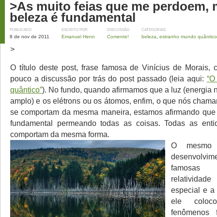
>As muito feias que me perdoem,
beleza é fundamental
PUBLICADO
ESCRITO POR
DISCUSSÃO
CATEGORIAS
8 de nov de 2011
Emanuel Henn
Comente!
beleza
,
estranho mundo quântico
>
O título deste post, frase famosa de Vinícius de Morais
pouco a discussão por trás do post passado (leia aqui:
“O
quântico”
). No fundo, quando afirmamos que a luz (energia
amplo) e os elétrons ou os átomos, enfim, o que nós chama
se comportam da mesma maneira, estamos afirmando que 
fundamental permeando todas as coisas. Todas as entid
comportam da mesma forma.
O mesmo 
desenvol
famosas 
relatividade
especial e a
ele colo
fenômenos 