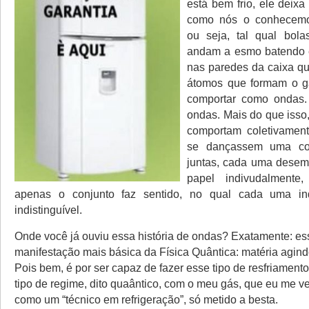
está bem frio, ele deixa
como nós o conhecemo
ou seja, tal qual bola
andam a esmo batendo 
nas paredes da caixa q
átomos que formam o g
comportar como ondas. 
ondas. Mais do que isso
comportam coletivame
se dançassem uma core
juntas, cada uma dese
papel indivudalment
apenas o conjunto faz sentido, no qual cada uma in
indistinguível.
Onde você já ouviu essa história de ondas? Exatamente: es
manifestação mais básica da Física Quântica: matéria agin
Pois bem, é por ser capaz de fazer esse tipo de resfriamento
tipo de regime, dito quaântico, com o meu gás, que eu me v
como um “técnico em refrigeração”, só metido a besta.