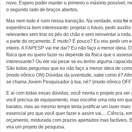
novo. Espero poder manter o primeiro o máximo possível,
o segundo lado de braços abertos.
Mas nem tudo é ruim nessa transição. Na verdade, esta
foi
e
experiência bem interessante: projetar o futuro, pedir auxílio
relevantes sem tirar os pés do chão e sem reinventar a roda. 
a parte do orçamento. É muito? É pouco? Eu vou pedir um 
inteiro. A FAPESP vai me dar? Eu não faço a menor ideia. 
física que eu quero fazer ou depende da física que o assess
interessante? Ou ele vai pesar se eu tenho alguma capacid
São todas perguntas que eu não faço a menor ideia de com
{modo irônico ON} Dúvidas da juventude, sabe como é? Afina
se chama Jovem Pesquisador à toa, né? {modo irônico OFF
E aí com todas essas dúvidas, você monta o projeto pra ser a
você precisa de equipamento, mas escolhe uma rota em que
baratos, mas ao mesmo tempo tenta justificar um laser mais
essencial pro que você quer fazer e assim vai… Ciência, 
orçamento, misturada com prazos apertados mas factíveis. 
vira um projeto de pesquisa.