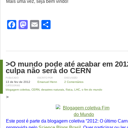
Mais uma vez, seja bem vindo!
Facebook
Mastodon
Email
Share
>O mundo pode até acabar em 20
culpa não será do CERN
PUBLICADO
ESCRITO POR
DISCUSSÃO
13 de fev de 2012
Emanuel Henn
2 Comentários
CATEGORIAS
blogagem coletiva
,
CERN
,
desatres naturais
,
física
,
LHC
,
o fim do mundo
>
Este post é parte da blogagem coletiva “2012: O último Carn
promovida pelo
Science Blogs Brasil
. Quer participar ou ler