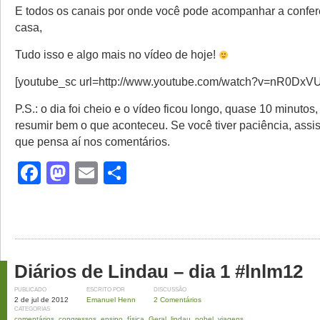
E todos os canais por onde você pode acompanhar a confer
casa,
Tudo isso e algo mais no vídeo de hoje!
[youtube_sc url=http://www.youtube.com/watch?v=nR0DxV
P.S.: o dia foi cheio e o vídeo ficou longo, quase 10 minutos
resumir bem o que aconteceu. Se você tiver paciência, assi
que pensa aí nos comentários.
Facebook
Mastodon
Email
Share
Diários de Lindau – dia 1 #lnlm12
PUBLICADO
ESCRITO POR
DISCUSSÃO
2 de jul de 2012
Emanuel Henn
2 Comentários
CATEGORIAS
comentários
,
congressos
,
ensino
,
física
,
Geral
,
lindau
,
nobel
,
viagens