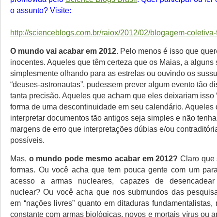
o assunto? Visite:
http://scienceblogs.com.br/raiox/2012/02/blogagem-coletiva
O mundo vai acabar em 2012
. Pelo menos é isso que quer
inocentes. Aqueles que têm certeza que os Maias, a alguns 
simplesmente olhando para as estrelas ou ouvindo os sussu
“deuses-astronautas”, pudessem prever algum evento tão di
tanta precisão. Aqueles que acham que eles deixariam isso “
forma de uma descontinuidade em seu calendário. Aqueles
interpretar documentos tão antigos seja simples e não tenh
margens de erro que interpretações dúbias e/ou contraditór
possíveis.
Mas,
o mundo pode mesmo acabar em 2012?
Claro que 
formas. Ou você acha que tem pouca gente com um par
acesso a armas nucleares, capazes de desencadear
nuclear? Ou você acha que nos submundos das pesquisa c
em “nações livres” quanto em ditaduras fundamentalistas,
constante com armas biológicas, novos e mortais vírus ou 