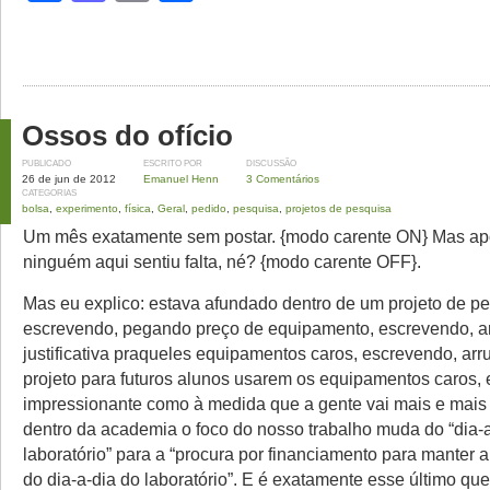
Ossos do ofício
PUBLICADO
ESCRITO POR
DISCUSSÃO
26 de jun de 2012
Emanuel Henn
3 Comentários
CATEGORIAS
bolsa
,
experimento
,
física
,
Geral
,
pedido
,
pesquisa
,
projetos de pesquisa
Um mês exatamente sem postar. {modo carente ON} Mas ap
ninguém aqui sentiu falta, né? {modo carente OFF}.
Mas eu explico: estava afundado dentro de um projeto de pe
escrevendo, pegando preço de equipamento, escrevendo, 
justificativa praqueles equipamentos caros, escrevendo, ar
projeto para futuros alunos usarem os equipamentos caros
impressionante como à medida que a gente vai mais e mais 
dentro da academia o foco do nosso trabalho muda do “dia-
laboratório” para a “procura por financiamento para manter
do dia-a-dia do laboratório”. E é exatamente esse último qu