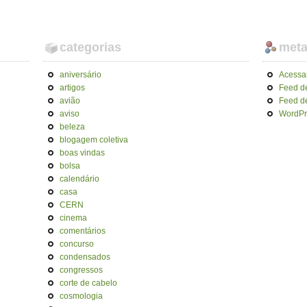
categorias
met
aniversário
Acessa
artigos
Feed d
avião
Feed d
aviso
WordPr
beleza
blogagem coletiva
boas vindas
bolsa
calendário
casa
CERN
cinema
comentários
concurso
condensados
congressos
corte de cabelo
cosmologia