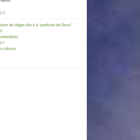
inados.
es
son de Higgs não é a “partícula de Deus”
13
comentário)
go?
a ciência