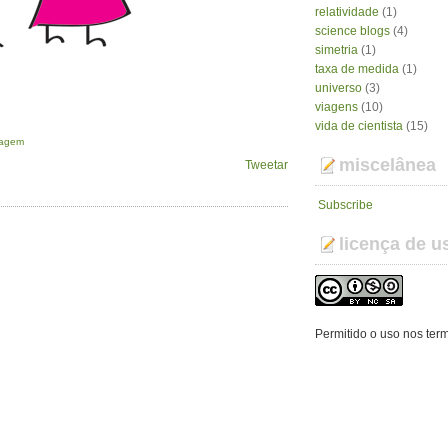
relatividade
(1)
science blogs
(4)
simetria
(1)
taxa de medida
(1)
universo
(3)
viagens
(10)
vida de cientista
(15)
iagem
miscelânea
Tweetar
Subscribe
licença de u
Permitido o uso nos ter