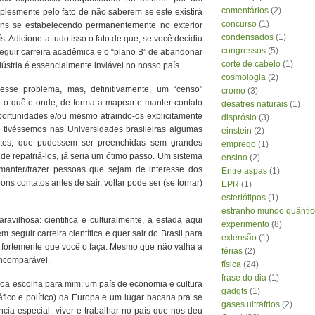
comentários
(2)
plesmente pelo fato de não saberem se este existirá
concurso
(1)
ns se estabelecendo permanentemente no exterior
condensados
(1)
s. Adicione a tudo isso o fato de que, se você decidiu
congressos
(5)
 seguir carreira acadêmica e o “plano B” de abandonar
corte de cabelo
(1)
ústria é essencialmente inviável no nosso país.
cosmologia
(2)
sse problema, mas, definitivamente, um “censo”
cromo
(3)
o o quê e onde, de forma a mapear e manter contato
desatres naturais
(1)
portunidades e/ou mesmo atraindo-os explicitamente
disprósio
(3)
e tivéssemos nas Universidades brasileiras algumas
einstein
(2)
es, que pudessem ser preenchidas sem grandes
emprego
(1)
de repatriá-los, já seria um ótimo passo. Um sistema
ensino
(2)
manter/trazer pessoas que sejam de interesse dos
Entre aspas
(1)
ons contatos antes de sair, voltar pode ser (se tornar)
EPR
(1)
esteriótipos
(1)
estranho mundo quântic
vilhosa: cientifica e culturalmente, a estada aqui
experimento
(8)
seguir carreira científica e quer sair do Brasil para
extensão
(1)
 fortemente que você o faça. Mesmo que não valha a
férias
(2)
incomparável.
física
(24)
frase do dia
(1)
boa escolha para mim: um país de economia e cultura
gadgts
(1)
ráfico e político) da Europa e um lugar bacana pra se
gases ultrafrios
(2)
ncia especial: viver e trabalhar no país que nos deu