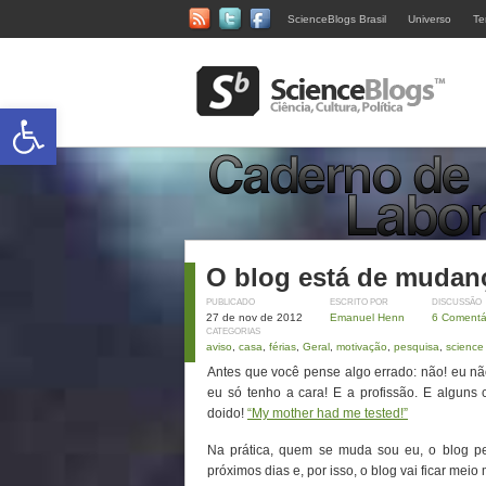
ScienceBlogs Brasil
Universo
Te
Abrir a barra de ferramentas
O blog está de mudan
PUBLICADO
ESCRITO POR
DISCUSSÃO
27 de nov de 2012
Emanuel Henn
6 Comentá
CATEGORIAS
aviso
,
casa
,
férias
,
Geral
,
motivação
,
pesquisa
,
science
Antes que você pense algo errado: não! eu não
eu só tenho a cara! E a profissão. E algun
doido!
“My mother had me tested!”
Na prática, quem se muda sou eu, o blog pe
próximos dias e, por isso, o blog vai ficar m