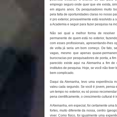
emprego seguro onde quer que ele exista, sim
em alguns anos. Ou pesquisadores muito bo
pela falta de oportunidades claras no nosso paí
ir pro exterior, provavelmente está resolvido a
a Academia e seguir para fazer pesquisa na ind
Não sei qual a melhor forma de resolver e
permanente de quem está no exterior, fazend
com esses profissionais, apresentando-lhes o
de volta já seria um bom começo. De fato, s
vagas, mesmo que apenas quase-permanent
burocracias por pesquisadores de ponta, a fim 
parecido existe aqui na Alemanha a fim de 
institutos de pesquisa. Hoje, se você não tiver b
bem complicado.
Daqui da Alemanha, levo uma experiência mara
valeu cada segundo. Se você é jovem, pensa em 
um tempo no exterior, eu só posso recomendar
pena cientificamente, o crescimento cultural é 
A Alemanha, em especial, foi certamente uma 
fortes, muito diferente da nossa, centro (geog
viver. Como físico, foi igualmente uma experiê