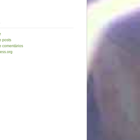
a
r
e posts
e comentários
ess.org