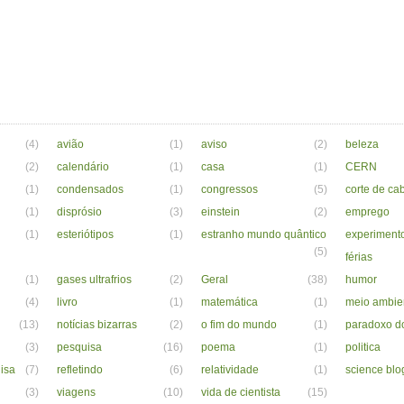
(4)
avião
(1)
aviso
(2)
beleza
(2)
calendário
(1)
casa
(1)
CERN
(1)
condensados
(1)
congressos
(5)
corte de ca
(1)
disprósio
(3)
einstein
(2)
emprego
(1)
esteriótipos
(1)
estranho mundo quântico
experiment
(5)
férias
(1)
gases ultrafrios
(2)
Geral
(38)
humor
(4)
livro
(1)
matemática
(1)
meio ambie
(13)
notícias bizarras
(2)
o fim do mundo
(1)
paradoxo d
(3)
pesquisa
(16)
poema
(1)
politica
isa
(7)
refletindo
(6)
relatividade
(1)
science blo
(3)
viagens
(10)
vida de cientista
(15)