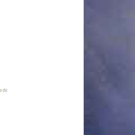
o
(5)