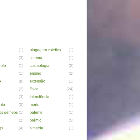
(1)
blogagem coletiva
(1)
(3)
cinema
(1)
belo
(1)
cosmologia
(2)
(1)
ensino
(2)
o
(8)
extensão
(1)
(2)
física
(24)
(3)
Interciência
(1)
nte
(3)
morte
(1)
os gêmeos
(1)
patente
(1)
(2)
prêmio
(5)
gs
(4)
simetria
(1)