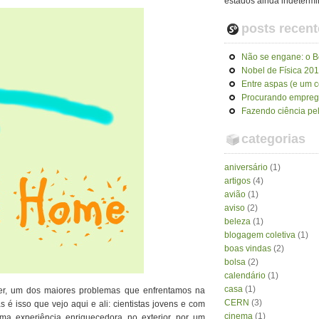
estados ainda indeterm
posts recent
Não se engane: o Bó
Nobel de Física 20
Entre aspas (e um 
Procurando empre
Fazendo ciência pel
categorias
aniversário
(1)
artigos
(4)
avião
(1)
aviso
(2)
beleza
(1)
blogagem coletiva
(1)
boas vindas
(2)
bolsa
(2)
calendário
(1)
casa
(1)
 ver, um dos maiores problemas que enfrentamos na
CERN
(3)
 é isso que vejo aqui e ali: cientistas jovens e com
cinema
(1)
uma experiência enriquecedora no exterior por um