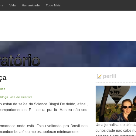
rra
Vida
Humanidade
Tudo Mais
perfil
ça
rios
 blogs
,
vida de cientista
 estou de saída do Science Blogs! De doido, afinal,
s comportamentos. E… deixa pra lá. Mas eu não sou
Uma jornalista de ciênci
rmanece onde está. Estou voltando pro Brasil nos
curiosidade não cabe n
eio mambembe até eu me estabelecer minimamente.