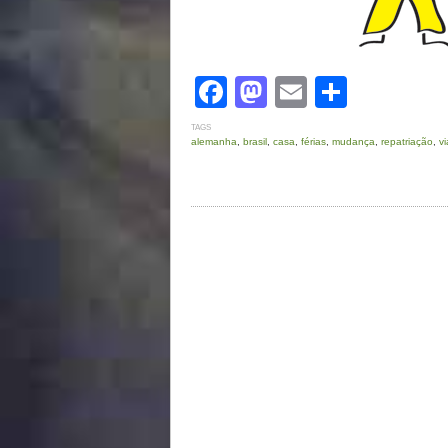
Facebook
Mastodon
Email
Share
TAGS
alemanha
,
brasil
,
casa
,
férias
,
mudança
,
repatriação
,
v