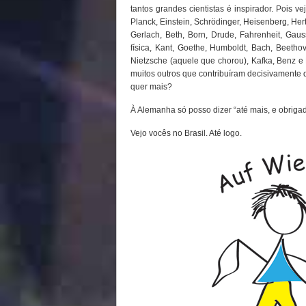
tantos grandes cientistas é inspirador. Pois v
Planck, Einstein, Schrödinger, Heisenberg, Her
Gerlach, Beth, Born, Drude, Fahrenheit, Gaus
física, Kant, Goethe, Humboldt, Bach, Beetho
Nietzsche (aquele que chorou), Kafka, Benz e D
muitos outros que contribuíram decisivament
quer mais?
À Alemanha só posso dizer “até mais, e obriga
Vejo vocês no Brasil. Até logo.