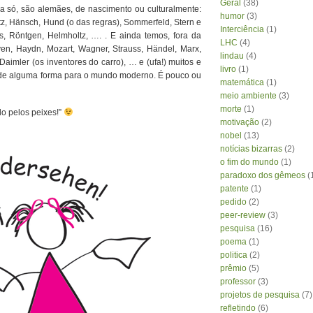
Geral
(38)
eja só, são alemães, de nascimento ou culturalmente:
humor
(3)
tz, Hänsch, Hund (o das regras), Sommerfeld, Stern e
Interciência
(1)
s, Röntgen, Helmholtz, …. . E ainda temos, fora da
LHC
(4)
ven, Haydn, Mozart, Wagner, Strauss, Händel, Marx,
lindau
(4)
aimler (os inventores do carro), … e (ufa!) muitos e
livro
(1)
e de alguma forma para o mundo moderno. É pouco ou
matemática
(1)
meio ambiente
(3)
morte
(1)
do pelos peixes!”
motivação
(2)
nobel
(13)
notícias bizarras
(2)
o fim do mundo
(1)
paradoxo dos gêmeos
(
patente
(1)
pedido
(2)
peer-review
(3)
pesquisa
(16)
poema
(1)
politica
(2)
prêmio
(5)
professor
(3)
projetos de pesquisa
(7)
refletindo
(6)