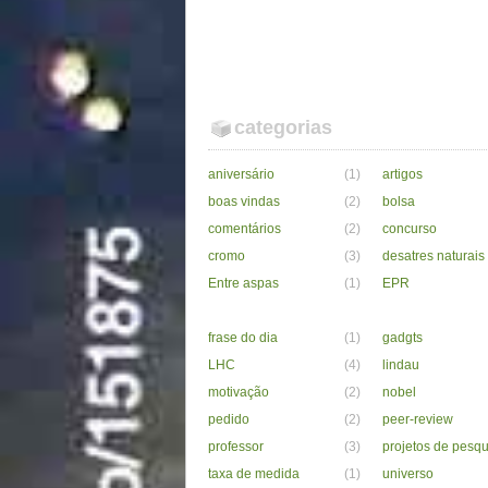
categorias
aniversário
(1)
artigos
boas vindas
(2)
bolsa
comentários
(2)
concurso
cromo
(3)
desatres naturais
Entre aspas
(1)
EPR
frase do dia
(1)
gadgts
LHC
(4)
lindau
motivação
(2)
nobel
pedido
(2)
peer-review
professor
(3)
projetos de pesqu
taxa de medida
(1)
universo