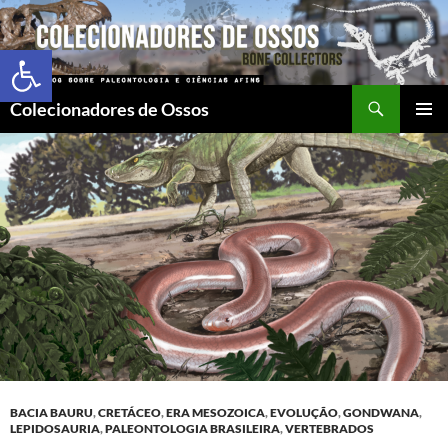
Abrir a barra de ferramentas
Colecionadores de Ossos
MENU
PRINCI
BACIA BAURU
,
CRETÁCEO
,
ERA MESOZOICA
,
EVOLUÇÃO
,
GONDWANA
,
LEPIDOSAURIA
,
PALEONTOLOGIA BRASILEIRA
,
VERTEBRADOS