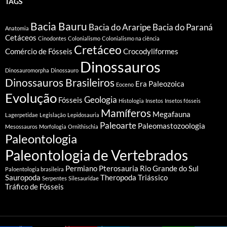
TAGS
Bacia Bauru
Bacia do Araripe
Bacia do Paraná
Anatomia
Cetáceos
Cinodontes
Colonialismo
Colonialismo na ciência
Cretáceo
Comércio de Fósseis
Crocodyliformes
Dinossauros
Dinosauromorpha
Dinossauro
Dinossauros Brasileiros
Era Paleozoica
Eoceno
Evolução
Geologia
Fósseis
Histologia
Insetos
Insetos fósseis
Mamíferos
Megafauna
Lagerpetidae
Legislação
Lepidosauria
Paleoarte
Paleomastozoologia
Mesossauros
Morfologia
Ornithischia
Paleontologia
Paleontologia de Vertebrados
Permiano
Pterosauria
Rio Grande do Sul
Paloentologia brasileira
Sauropoda
Theropoda
Triássico
Serpentes
Silesauridae
Tráfico de Fósseis