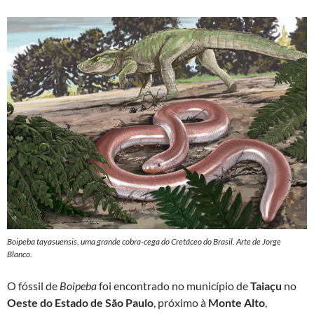
Boipeba tayasuensis, uma grande cobra-cega do Cretáceo do Brasil. Arte de Jorge
Blanco.
O fóssil de
Boipeba
foi encontrado no município de
Taiaçu
no
Oeste do Estado de São Paulo
, próximo à
Monte Alto
,