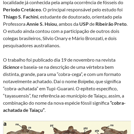
localidade já conhecida pela ampla ocorrência de fósseis do
Período
Cretáceo
. O principal responsável pelo estudo foi
Thiago S. Fachini
, estudante de doutorado, orientado pela
Professora
Annie S. Hsiou
, ambos da
USP
de
Ribeirão Preto
.
O estudo ainda contou com a participação de outros dois
colegas brasileiros, Silvio Onary e Mário Bronzati, e dois
pesquisadores australianos.
O trabalho foi publicado dia 19 de novembro na revista
iScience
e baseia-se na descrição de uma vértebra bem
distinta, grande, para uma “cobra-cega”, e com um formato
notavelmente achatado. Daí o nome
Boipeba
, que significa
“cobra-achatada” em Tupi-Guarani. O epíteto específico,
“tayasuensis”, faz referência ao município de Taiaçu, assim, a
combinação do nome da nova espécie fóssil significa
“cobra-
achatada de Taiaçu”
.