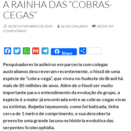
A RAINHA DAS “COBRAS-
CEGAS”
28 DE NOVEMBRO DE 2020
ALINE GHILARDI
DEIXE UM
COMENTÁRIO
F
T
W
G
T
S
Share
a
w
h
m
e
h
Pesquisadores brasileiros em parceria com colegas
c
i
a
a
l
a
australianos descreveram recentemente, o fóssil de uma
e
t
t
i
e
r
espécie de “cobra-cega”, que viveu no Sudeste do Brasil há
b
t
s
l
g
e
mais de 85 milhões de anos. Além de o fóssil ser muito
o
e
A
r
importante para o entendimento da evolução do grupo, a
o
r
p
a
espécie é a maior já encontrada entre as cobras-cegas vivas
k
p
m
ou extintas.
Boipeba tayasuensis
, como foi batizada, tinha
cerca de 1 metro de comprimento, e sua descoberta
preenche uma grande lacuna na história evolutiva das
serpentes Scolecophidia.