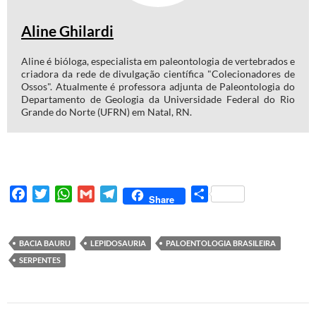
Aline Ghilardi
Aline é bióloga, especialista em paleontologia de vertebrados e
criadora da rede de divulgação científica "Colecionadores de
Ossos". Atualmente é professora adjunta de Paleontologia do
Departamento de Geologia da Universidade Federal do Rio
Grande do Norte (UFRN) em Natal, RN.
F
T
W
G
T
S
Share
a
w
h
m
e
h
c
i
a
a
l
a
e
t
t
i
e
r
BACIA BAURU
LEPIDOSAURIA
PALOENTOLOGIA BRASILEIRA
b
t
s
l
g
e
SERPENTES
o
e
A
r
o
r
p
a
k
p
m