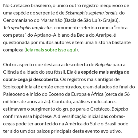
No Cretáceo brasileiro, o único outro registro inequívoco de
uma espécie de serpente é de
Seismophis septentrionalis
, do
Cenomaniano do Maranhão (Bacia de São Luís-Grajaú).
Tetrapodophis amplectus
, comumente referida como a “cobra
com patas” do Aptiano-Albiano da Bacia do Araripe, é
questionada por muitos autores e tem uma história bastante
complexa (
leia mais sobre isso aqui
).
Outro aspecto que destaca a descoberta de
Boipeba
para a
Ciência é a idade do seu fóssil. Ela é a
espécie mais antiga de
cobra-cega já descoberta
. Os registros mais antigos de
Scolecophidia até então encontrados, eram datados do final do
Paleoceno e início do Eoceno da Europa e África (cerca de 56
milhões de anos atrás). Contudo, análises moleculares
estimavam o surgimento do grupo para o Cretáceo.
Boipeba
confirma essa hipótese. A diversificação inicial das cobras-
cegas pode ter acontecido na América do Sul e o Brasil pode
ter sido um dos palcos principais deste evento evolutivo.