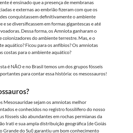
ente é ensinado que a presença de membranas
ciadas e externas ao embrião fizeram com que os
des conquistassem definitivamente o ambiente
re e se diversificassem em formas gigantescas e até
voadoras. Dessa forma, os Amniota ganharam o
de colonizadores do ambiente terrestre. Mas, e o
e aquático? Ficou para os anfíbios? Os amniotas
s costas para o ambiente aquático?
sta é NÃO e no Brasil temos um dos grupos fósseis
portantes para contar essa história: os mesossauros!
ssauros?
os Mesosauridae sejam os amniotas melhor
ntados e conhecidos no registro fossilífero do nosso
eus fósseis são abundantes em rochas permianas da
o Irati e sua ampla distribuição geográfica (de Goiás
io Grande do Sul) garantiu um bom conhecimento