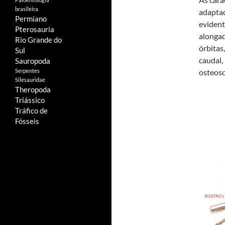
brasileira
adaptad
Permiano
evident
Pterosauria
alongad
Rio Grande do
órbitas
Sul
caudal,
Sauropoda
Serpentes
osteosc
Silesauridae
Theropoda
Triássico
Tráfico de
Fósseis