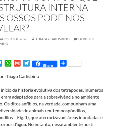
ESTRUTURA INTERNA
S OSSOS PODE NOS
VELAR?
 AGOSTO DE 2020
THIAGO CARLISBINO
DEIXE UM
ÁRIO
T
W
G
T
S
Share
w
h
m
e
h
or Thiago Carlisbino
i
a
a
l
a
t
t
i
e
r
início da história evolutiva dos tetrápodes, inúmeros
t
s
l
g
e
 eram adaptados para a sobrevivência no ambiente
e
A
r
o. Os ditos anfíbios, na verdade, compunham uma
r
p
a
diversidade de animais (ex. temnospôndilos,
p
m
ndilos – Fig. 1), que aterrorizavam áreas inundadas e
corpos d’água. No entanto, nesse ambiente hostil,