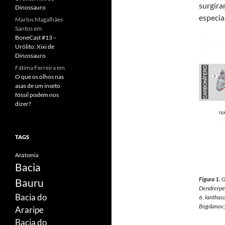
surgira
Dinossauro
especia
Marlos Magalhães
Santos
em
BoneCast #13 –
Urólito: Xixi de
Dinossauro
Fátima Ferreira
em
O que os olhos nas
asas de um inseto
fóssil podem nos
dizer?
TAGS
Anatomia
Bacia
Figura 1.
G
Bauru
Dendrerpe
Bacia do
6.
Ianthas
Bogdanov;
Araripe
Bacia do