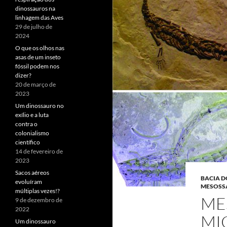
dinossauros na
linhagem das Aves
29 de julho de
2024
O que os olhos nas
asas de um inseto
fóssil podem nos
dizer?
20 de março de
2023
Um dinossauro no
exílio e a luta
contra o
colonialismo
científico
14 de fevereiro de
2023
Sacos aéreos
BACIA 
evoluíram
MESOSS
múltiplas vezes!?
ME
9 de dezembro de
2022
MI
Um dinossauro