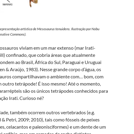
epresentação artística de
Mesosaurus tenuidens
. Ilustração por Nobu
reative Commons).
ssauros viviam em um mar extenso (mar Irati-
ll) confinado, que cobria áreas que atualmente
ondem ao Brasil, África do Sul, Paraguai e Uruguai
en & Araújo, 1983). Nesse grande corpo d’água, os
auros compartilhavam o ambiente com… bom, com
 outro tetrápode! É isso mesmo! Até o momento,
ararrépteis são os únicos tetrápodes conhecidos para
ção Irati. Curioso né?
ade, também ocorrem outros vertebrados (e.g.
& Petri, 2009; 2010), tais como fósseis de peixes
es, celacantos e paleonisciformes) e um dente de um
l anfíbio, mas em camadas de rocha distintas,