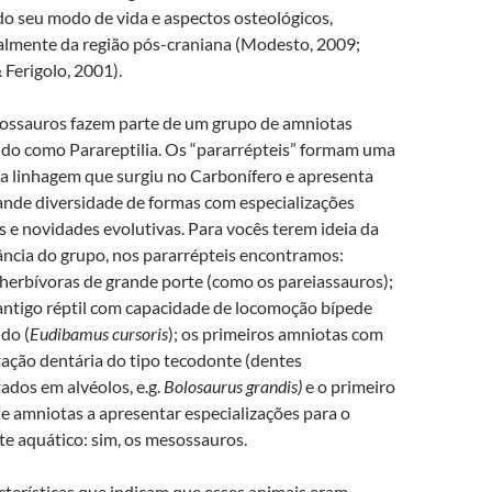
do seu modo de vida e aspectos osteológicos,
almente da região pós-craniana (Modesto, 2009;
 Ferigolo, 2001).
ossauros fazem parte de um grupo de amniotas
do como Parareptilia. Os “pararrépteis” formam uma
 linhagem que surgiu no Carbonífero e apresenta
nde diversidade de formas com especializações
s e novidades evolutivas. Para vocês terem ideia da
ncia do grupo, nos pararrépteis encontramos:
herbívoras de grande porte (como os pareiassauros);
antigo réptil com capacidade de locomoção bípede
do (
Eudibamus cursoris
); os primeiros amniotas com
ação dentária do tipo tecodonte (dentes
ados em alvéolos, e.g.
Bolosaurus grandis)
e o primeiro
e amniotas a apresentar especializações para o
e aquático: sim, os mesossauros.
cterísticas que indicam que esses animais eram