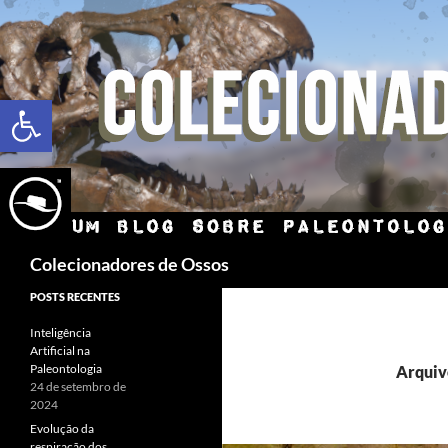
Abrir a barra de ferramentas
Colecionadores de Ossos
POSTS RECENTES
Inteligência
Artificial na
Paleontologia
Arquiv
24 de setembro de
2024
Evolução da
respiração dos