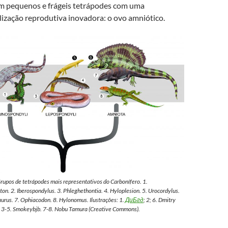
m pequenos e frágeis tetrápodes com uma
lização reprodutiva inovadora: o ovo amniótico.
rupos de tetrápodes mais representativos do Carbonífero. 1.
ton
. 2.
Iberospondylus
. 3.
Phleghethontia
. 4.
Hyloplesion
. 5.
Urocordylus
.
aurus
. 7.
Ophiacodon
. 8.
Hylonomus
. Ilustrações: 1.
ДиБгд
; 2; 6. Dmitry
 3-5. Smokeybjb. 7-8. Nobu Tamura (Creative Commons).