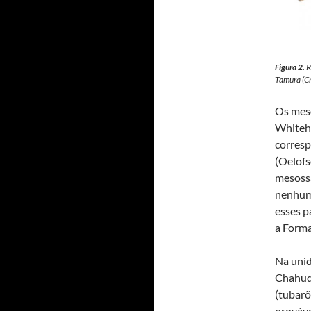
Figura 2.
R
Tamura (C
Os meso
Whitehi
corresp
(Oelofs
mesoss
nenhum
esses p
a Forma
Na unid
Chahud 
(tubarõ
prováve