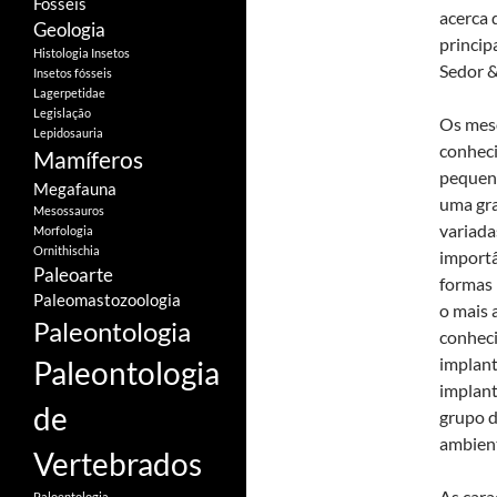
Fósseis
acerca 
Geologia
princip
Histologia
Insetos
Sedor &
Insetos fósseis
Lagerpetidae
Legislação
Os mes
Lepidosauria
conheci
Mamíferos
pequena
Megafauna
uma gra
Mesossauros
variada
Morfologia
Ornithischia
importâ
Paleoarte
formas 
Paleomastozoologia
o mais 
Paleontologia
conheci
implant
Paleontologia
implant
de
grupo d
ambient
Vertebrados
As cara
Paloentologia