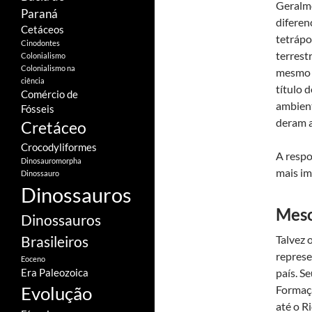
Geralm
Paraná
diferen
Cetáceos
tetrápo
Cinodontes
terrest
Colonialismo
Colonialismo na
mesmo 
ciência
título 
Comércio de
ambient
Fósseis
deram a
Cretáceo
Crocodyliformes
A respo
Dinosauromorpha
mais im
Dinossauro
Dinossauros
Meso
Dinossauros
Brasileiros
Talvez 
represe
Eoceno
país. S
Era Paleozoica
Evolução
Formaçã
até o R