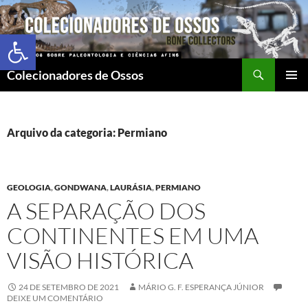
Abrir a barra de ferramentas
Colecionadores de Ossos
MENU
PRINCI
Arquivo da categoria: Permiano
GEOLOGIA
,
GONDWANA
,
LAURÁSIA
,
PERMIANO
A SEPARAÇÃO DOS
CONTINENTES EM UMA
VISÃO HISTÓRICA
24 DE SETEMBRO DE 2021
MÁRIO G. F. ESPERANÇA JÚNIOR
DEIXE UM COMENTÁRIO