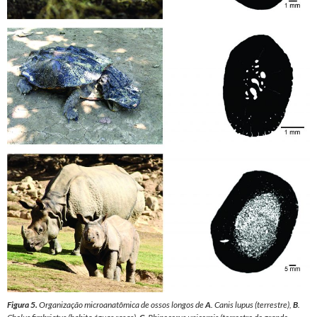
Figura 5.
Organização microanatômica de ossos longos de
A
.
Canis lupus
(terrestre),
B
.