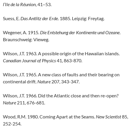
l’Ile de la Réunion
, 41–53.
Suess, E.
Das Antlitz der Erde
. 1885. Leipzig: Freytag.
Wegener, A. 1915.
Die Entstehung der Kontinente und Ozeane
.
Braunschweig: Vieweg.
Wilson, J.T. 1963. A possible origin of the Hawaiian islands.
Canadian Journal of Physics
41, 863-870.
Wilson, J.T. 1965. A new class of faults and their bearing on
continental drift.
Nature
207, 343-347.
Wilson, J.T. 1966. Did the Atlantic close and then re-open?
Nature
211, 676-681.
Wood, R.M. 1980. Coming Apart at the Seams.
New Scientist
85,
252-254.