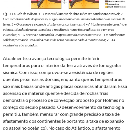
Fig. 3. O Ciclo de Wilson. 1 – Desenvolvimento de rifte sobre um continente estável; 2 –
Com a continuidade do processo, surge um oceano com uma dorsal entre duas massas de
terra; 3 – O oceano se expande afastando os continentes; 4 – A litosfera oceânica esfria e
adensa, afundando na astenosfera e resultando numa fossa adjacente a um arco
vulcânico; 5 – O oceano é consumido, reaproximando os continentes; 6 – Os continentes
colidem formando uma única massa de terra com uma cadeia montanhosa; 7 – As
montanhas são erodidas.
Atualmente, o avanço tecnológico permite inferir
temperaturas para o interior da Terra através de tomografia
sísmica. Com isso, comprovou-se a existência de regiões
quentes próximas às dorsais, enquanto que as temperaturas
são mais baixas onde antigas placas oceânicas afundaram. Essa
ascensão de material quente e descida de rochas frias
demonstra o processo de convecção proposto por Holmes no
começo do século passado. O desenvolvimento da tecnologia
permitiu, também, mensurar com grande precisão a taxa de
afastamento dos continentes (e portanto, a taxa de expansão
do assoalho oceânico). No caso do Atlântico, o afastamento