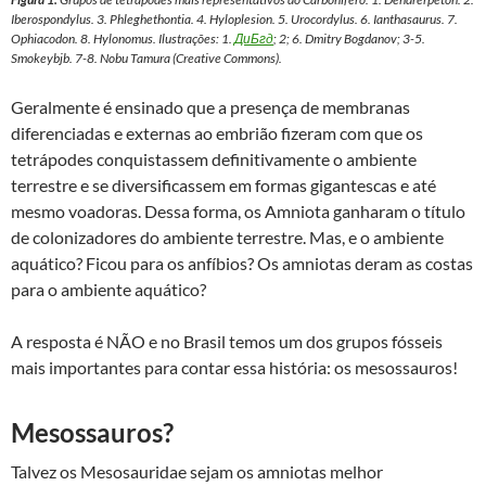
Iberospondylus
. 3.
Phleghethontia
. 4.
Hyloplesion
. 5.
Urocordylus
. 6.
Ianthasaurus
. 7.
Ophiacodon
. 8.
Hylonomus
. Ilustrações: 1.
ДиБгд
; 2; 6. Dmitry Bogdanov; 3-5.
Smokeybjb. 7-8. Nobu Tamura (Creative Commons).
Geralmente é ensinado que a presença de membranas
diferenciadas e externas ao embrião fizeram com que os
tetrápodes conquistassem definitivamente o ambiente
terrestre e se diversificassem em formas gigantescas e até
mesmo voadoras. Dessa forma, os Amniota ganharam o título
de colonizadores do ambiente terrestre. Mas, e o ambiente
aquático? Ficou para os anfíbios? Os amniotas deram as costas
para o ambiente aquático?
A resposta é NÃO e no Brasil temos um dos grupos fósseis
mais importantes para contar essa história: os mesossauros!
Mesossauros?
Talvez os Mesosauridae sejam os amniotas melhor