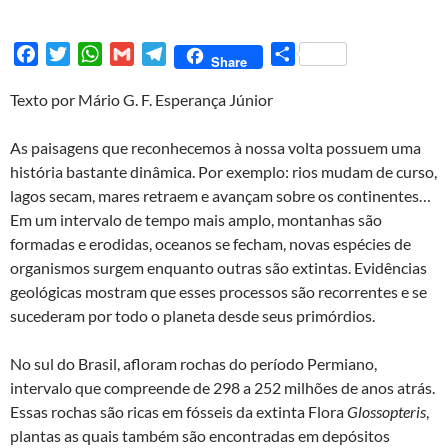
F
T
W
G
T
S
Share
a
w
h
m
e
h
Texto por Mário G. F. Esperança Júnior
c
i
a
a
l
a
e
t
t
i
e
r
As paisagens que reconhecemos à nossa volta possuem uma
b
t
s
l
g
e
história bastante dinâmica. Por exemplo: rios mudam de curso,
o
e
A
r
lagos secam, mares retraem e avançam sobre os continentes…
o
r
p
a
Em um intervalo de tempo mais amplo, montanhas são
k
p
m
formadas e erodidas, oceanos se fecham, novas espécies de
organismos surgem enquanto outras são extintas. Evidências
geológicas mostram que esses processos são recorrentes e se
sucederam por todo o planeta desde seus primórdios.
No sul do Brasil, afloram rochas do período Permiano,
intervalo que compreende de 298 a 252 milhões de anos atrás.
Essas rochas são ricas em fósseis da extinta Flora
Glossopteris
,
plantas as quais também são encontradas em depósitos