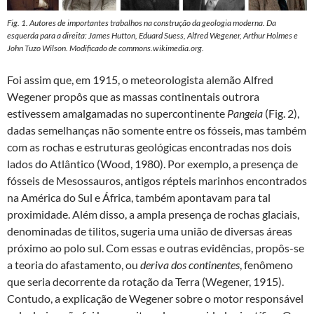
Fig. 1. Autores de importantes trabalhos na construção da geologia moderna. Da
esquerda para a direita: James Hutton, Eduard Suess, Alfred Wegener, Arthur Holmes e
John Tuzo Wilson. Modificado de
commons.wikimedia.org
.
Foi assim que, em 1915, o meteorologista alemão Alfred
Wegener propôs que as massas continentais outrora
estivessem amalgamadas no supercontinente
Pangeia
(Fig. 2),
dadas semelhanças não somente entre os fósseis, mas também
com as rochas e estruturas geológicas encontradas nos dois
lados do Atlântico (Wood, 1980). Por exemplo, a presença de
fósseis de Mesossauros, antigos répteis marinhos encontrados
na América do Sul e África, também apontavam para tal
proximidade. Além disso, a ampla presença de rochas glaciais,
denominadas de tilitos, sugeria uma união de diversas áreas
próximo ao polo sul. Com essas e outras evidências, propôs-se
a teoria do afastamento, ou
deriva dos continentes
, fenômeno
que seria decorrente da rotação da Terra (Wegener, 1915).
Contudo, a explicação de Wegener sobre o motor responsável