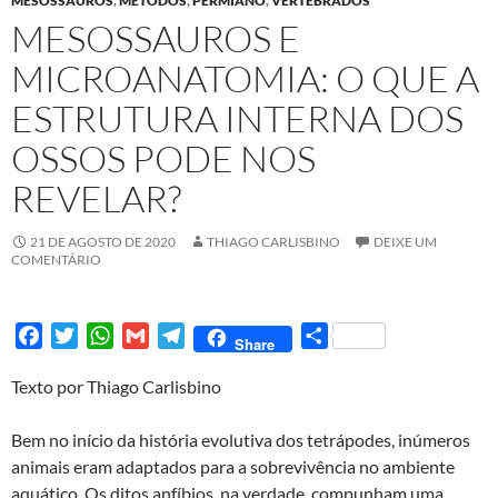
MESOSSAUROS
,
MÉTODOS
,
PERMIANO
,
VERTEBRADOS
MESOSSAUROS E
MICROANATOMIA: O QUE A
ESTRUTURA INTERNA DOS
OSSOS PODE NOS
REVELAR?
21 DE AGOSTO DE 2020
THIAGO CARLISBINO
DEIXE UM
COMENTÁRIO
F
T
W
G
T
S
Share
a
w
h
m
e
h
Texto por Thiago Carlisbino
c
i
a
a
l
a
e
t
t
i
e
r
Bem no início da história evolutiva dos tetrápodes, inúmeros
b
t
s
l
g
e
animais eram adaptados para a sobrevivência no ambiente
o
e
A
r
aquático. Os ditos anfíbios, na verdade, compunham uma
o
r
p
a