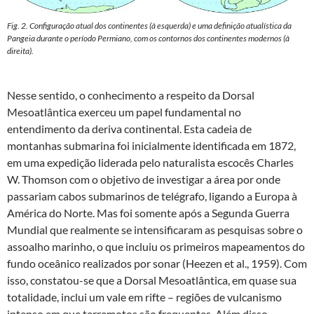
Fig. 2. Configuração atual dos continentes (à esquerda) e uma definição atualística da
Pangeia durante o período Permiano, com os contornos dos continentes modernos (à
direita).
Nesse sentido, o conhecimento a respeito da Dorsal
Mesoatlântica exerceu um papel fundamental no
entendimento da deriva continental. Esta cadeia de
montanhas submarina foi inicialmente identificada em 1872,
em uma expedição liderada pelo naturalista escocês Charles
W. Thomson com o objetivo de investigar a área por onde
passariam cabos submarinos de telégrafo, ligando a Europa à
América do Norte. Mas foi somente após a Segunda Guerra
Mundial que realmente se intensificaram as pesquisas sobre o
assoalho marinho, o que incluiu os primeiros mapeamentos do
fundo oceânico realizados por sonar (Heezen et al., 1959). Com
isso, constatou-se que a Dorsal Mesoatlântica, em quase sua
totalidade, inclui um vale em rifte – regiões de vulcanismo
intenso em que terremotos são frequentes. Além disso,