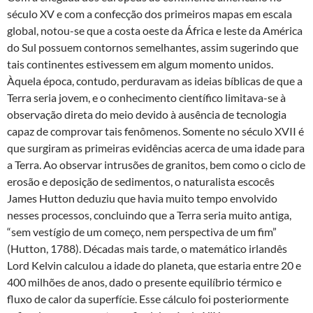
século XV e com a confecção dos primeiros mapas em escala
global, notou-se que a costa oeste da África e leste da América
do Sul possuem contornos semelhantes, assim sugerindo que
tais continentes estivessem em algum momento unidos.
Àquela época, contudo, perduravam as ideias bíblicas de que a
Terra seria jovem, e o conhecimento científico limitava-se à
observação direta do meio devido à ausência de tecnologia
capaz de comprovar tais fenômenos. Somente no século XVII é
que surgiram as primeiras evidências acerca de uma idade para
a Terra. Ao observar intrusões de granitos, bem como o ciclo de
erosão e deposição de sedimentos, o naturalista escocês
James Hutton deduziu que havia muito tempo envolvido
nesses processos, concluindo que a Terra seria muito antiga,
“sem vestígio de um começo, nem perspectiva de um fim”
(Hutton, 1788). Décadas mais tarde, o matemático irlandês
Lord Kelvin calculou a idade do planeta, que estaria entre 20 e
400 milhões de anos, dado o presente equilíbrio térmico e
fluxo de calor da superfície. Esse cálculo foi posteriormente