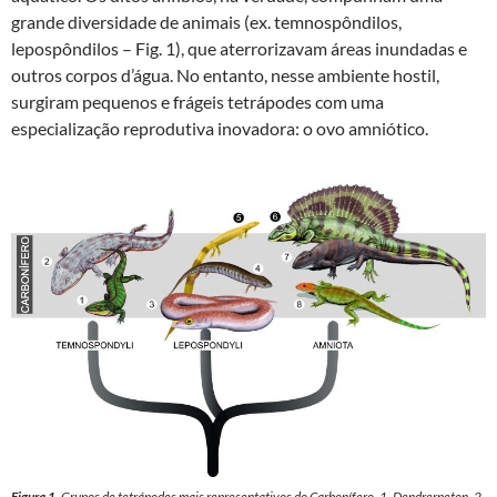
grande diversidade de animais (ex. temnospôndilos,
k
p
m
lepospôndilos – Fig. 1), que aterrorizavam áreas inundadas e
outros corpos d’água. No entanto, nesse ambiente hostil,
surgiram pequenos e frágeis tetrápodes com uma
especialização reprodutiva inovadora: o ovo amniótico.
Figura 1.
Grupos de tetrápodes mais representativos do Carbonífero. 1.
Dendrerpeton
. 2.