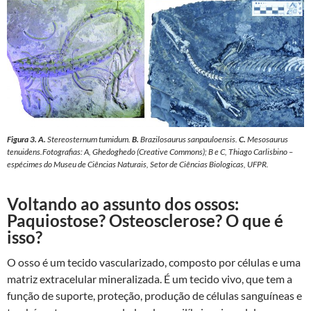
Figura 3.
A.
Stereosternum tumidum
.
B.
Brazilosaurus sanpauloensis
.
C.
Mesosaurus
tenuidens
.Fotografias: A, Ghedoghedo (Creative Commons); B e C, Thiago Carlisbino –
espécimes do Museu de Ciências Naturais, Setor de Ciências Biologicas, UFPR.
Voltando ao assunto dos ossos:
Paquiostose? Osteosclerose? O que é
isso?
O osso é um tecido vascularizado, composto por células e uma
matriz extracelular mineralizada. É um tecido vivo, que tem a
função de suporte, proteção, produção de células sanguíneas e