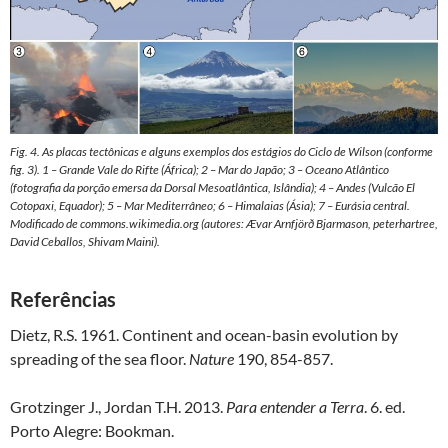
Fig. 4. As placas tectônicas e alguns exemplos dos estágios do Ciclo de Wilson (conforme
fig. 3). 1 – Grande Vale do Rifte (África); 2 – Mar do Japão; 3 – Oceano Atlântico
(fotografia da porção emersa da Dorsal Mesoatlântica, Islândia); 4 – Andes (Vulcão El
Cotopaxi, Equador); 5 – Mar Mediterrâneo; 6 – Himalaias (Ásia); 7 – Eurásia central.
Modificado de
commons.wikimedia.org
(autores: Ævar Arnfjörð Bjarmason, peterhartree,
David Ceballos, Shivam Maini).
Referências
Dietz, R.S. 1961. Continent and ocean-basin evolution by
spreading of the sea floor.
Nature
190, 854-857.
Grotzinger J., Jordan T.H. 2013.
Para entender a Terra
. 6. ed.
Porto Alegre: Bookman.