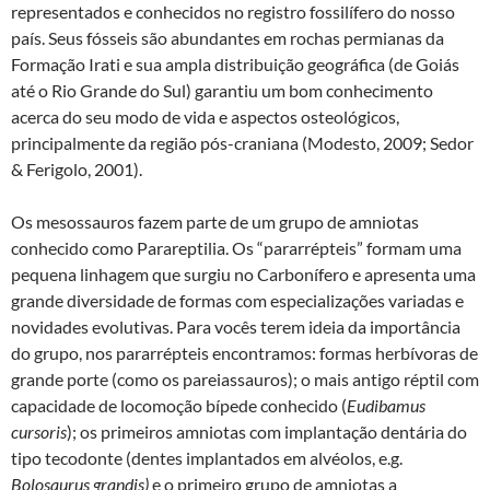
representados e conhecidos no registro fossilífero do nosso
país. Seus fósseis são abundantes em rochas permianas da
Formação Irati e sua ampla distribuição geográfica (de Goiás
até o Rio Grande do Sul) garantiu um bom conhecimento
acerca do seu modo de vida e aspectos osteológicos,
principalmente da região pós-craniana (Modesto, 2009; Sedor
& Ferigolo, 2001).
Os mesossauros fazem parte de um grupo de amniotas
conhecido como Parareptilia. Os “pararrépteis” formam uma
pequena linhagem que surgiu no Carbonífero e apresenta uma
grande diversidade de formas com especializações variadas e
novidades evolutivas. Para vocês terem ideia da importância
do grupo, nos pararrépteis encontramos: formas herbívoras de
grande porte (como os pareiassauros); o mais antigo réptil com
capacidade de locomoção bípede conhecido (
Eudibamus
cursoris
); os primeiros amniotas com implantação dentária do
tipo tecodonte (dentes implantados em alvéolos, e.g.
Bolosaurus grandis)
e o primeiro grupo de amniotas a