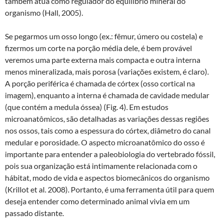
também atua como regulador do equilíbrio mineral do
organismo (Hall, 2005).
Se pegarmos um osso longo (ex.: fêmur, úmero ou costela) e
fizermos um corte na porção média dele, é bem provável
veremos uma parte externa mais compacta e outra interna
menos mineralizada, mais porosa (variações existem, é claro).
A porção periférica é chamada de córtex (osso cortical na
imagem), enquanto a interna é chamada de cavidade medular
(que contém a medula óssea) (Fig. 4). Em estudos
microanatômicos, são detalhadas as variações dessas regiões
nos ossos, tais como a espessura do córtex, diâmetro do canal
medular e porosidade. O aspecto microanatômico do osso é
importante para entender a paleobiologia do vertebrado fóssil,
pois sua organização está intimamente relacionada com o
hábitat, modo de vida e aspectos biomecânicos do organismo
(Krillot et al. 2008). Portanto, é uma ferramenta útil para quem
deseja entender como determinado animal vivia em um
passado distante.