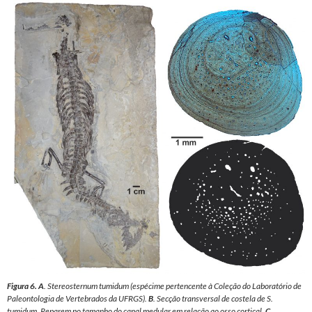
Figura 6.
A
.
Stereosternum tumidum
(espécime pertencente à Coleção do Laboratório de
Paleontologia de Vertebrados da UFRGS).
B
. Secção transversal de costela de
S.
tumidum
. Reparem no tamanho do canal medular em relação ao osso cortical.
C
.