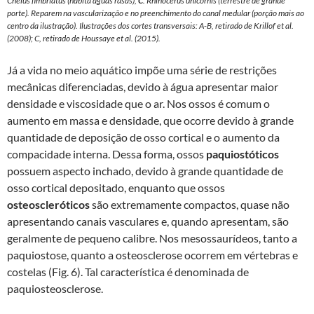
Chelus fimbriatus
(habita águas rasas),
C
.
Rhinocerus unicornis
(terrestre de grande
porte). Reparem na vascularização e no preenchimento do canal medular (porção mais ao
centro da ilustração). Ilustrações dos cortes transversais: A-B, retirado de Krillof et al.
(2008); C, retirado de Houssaye et al. (2015).
Já a vida no meio aquático impõe uma série de restrições
mecânicas diferenciadas, devido à água apresentar maior
densidade e viscosidade que o ar. Nos ossos é comum o
aumento em massa e densidade, que ocorre devido à grande
quantidade de deposição de osso cortical e o aumento da
compacidade interna. Dessa forma, ossos
paquiostóticos
possuem aspecto inchado, devido à grande quantidade de
osso cortical depositado, enquanto que ossos
osteoscleróticos
são extremamente compactos, quase não
apresentando canais vasculares e, quando apresentam, são
geralmente de pequeno calibre. Nos mesossaurídeos, tanto a
paquiostose, quanto a osteosclerose ocorrem em vértebras e
costelas (Fig. 6). Tal característica é denominada de
paquiosteosclerose.