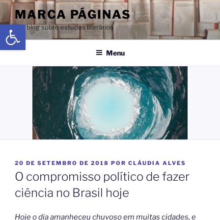
MARCA PÁGINAS
Abrir a barra de ferramentas
Um blog sobre estudos literários
Menu
20 DE SETEMBRO DE 2018
POR
CLÁUDIA ALVES
O compromisso político de fazer
ciência no Brasil hoje
Hoje o dia amanheceu chuvoso em muitas cidades, e