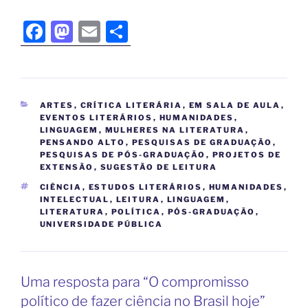
F
M
E
S
a
a
m
h
c
st
ai
ar
e
o
l
e
ARTES
,
CRÍTICA LITERÁRIA
,
EM SALA DE AULA
,
b
d
EVENTOS LITERÁRIOS
,
HUMANIDADES
,
LINGUAGEM
,
MULHERES NA LITERATURA
,
o
o
PENSANDO ALTO
,
PESQUISAS DE GRADUAÇÃO
,
PESQUISAS DE PÓS-GRADUAÇÃO
o
n
,
PROJETOS DE
EXTENSÃO
,
SUGESTÃO DE LEITURA
k
CIÊNCIA
,
ESTUDOS LITERÁRIOS
,
HUMANIDADES
,
INTELECTUAL
,
LEITURA
,
LINGUAGEM
,
LITERATURA
,
POLÍTICA
,
PÓS-GRADUAÇÃO
,
UNIVERSIDADE PÚBLICA
Uma resposta para “O compromisso
político de fazer ciência no Brasil hoje”