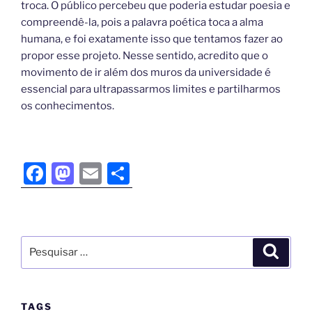
troca. O público percebeu que poderia estudar poesia e
compreendê-la, pois a palavra poética toca a alma
humana, e foi exatamente isso que tentamos fazer ao
propor esse projeto. Nesse sentido, acredito que o
movimento de ir além dos muros da universidade é
essencial para ultrapassarmos limites e partilharmos
os conhecimentos.
F
M
E
S
a
a
m
h
c
st
ai
ar
e
o
l
e
b
d
o
o
o
n
TAGS