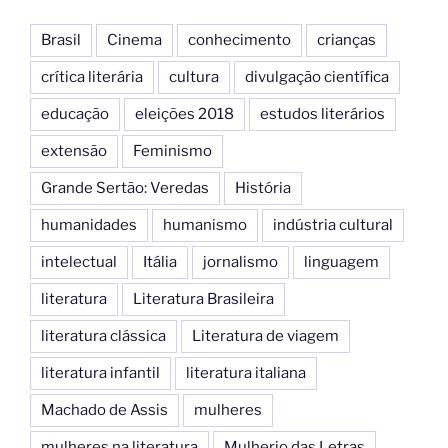
k
Brasil
Cinema
conhecimento
crianças
crítica literária
cultura
divulgação científica
educação
eleições 2018
estudos literários
extensão
Feminismo
Grande Sertão: Veredas
História
humanidades
humanismo
indústria cultural
intelectual
Itália
jornalismo
linguagem
literatura
Literatura Brasileira
literatura clássica
Literatura de viagem
literatura infantil
literatura italiana
Machado de Assis
mulheres
mulheres na literatura
Mulherio das Letras