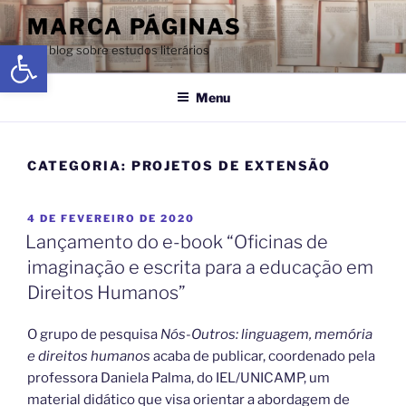
MARCA PÁGINAS
Abrir a barra de ferramentas
Um blog sobre estudos literários
Menu
CATEGORIA:
PROJETOS DE EXTENSÃO
4 DE FEVEREIRO DE 2020
Lançamento do e-book “Oficinas de
imaginação e escrita para a educação em
Direitos Humanos”
O grupo de pesquisa
Nós-Outros: linguagem, memória
e direitos humanos
acaba de publicar, coordenado pela
professora Daniela Palma, do IEL/UNICAMP, um
material didático que visa orientar a abordagem de