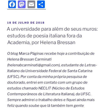
F
M
E
S
a
a
m
h
c
st
ai
ar
18 DE JULHO DE 2018
e
o
l
e
A universidade para além de seus muros:
b
d
estudos de poesia italiana fora da
o
o
Academia, por Helena Bressan
o
n
O blog Marca Páginas recebe hoje a contribuição de
k
Helena Bressan Carminati
(helenabcarminati@gmail.com), estudante de Letras-
Italiano da Universidade Federal de Santa Catarina
(UFSC). Por conta da minha própria pesquisa de
doutorado, entrei em contato com um grupo de
estudos chamado NECLIT (Núcleo de Estudos
Contemporâneos de Literatura Italiana), da UFSC.
Sempre admirei o trabalho deles e fiquei ainda mais
feliz quando soube que lá também tem gente