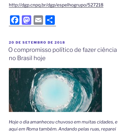
http://dgp.cnpq.br/dgp/espelhogrupo/527218
F
M
E
S
a
a
m
h
c
st
ai
ar
20 DE SETEMBRO DE 2018
e
o
l
e
O compromisso político de fazer ciência
b
d
no Brasil hoje
o
o
o
n
k
Hoje o dia amanheceu chuvoso em muitas cidades, e
aqui em Roma também. Andando pelas ruas, reparei