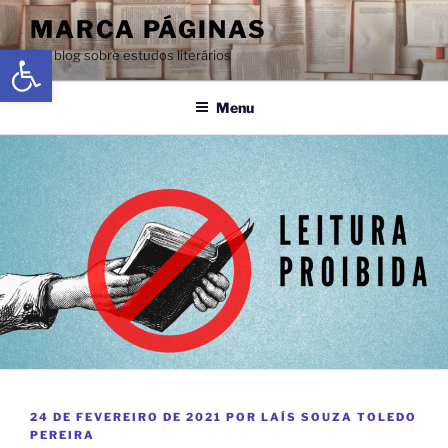
MARCA PÁGINAS
Abrir a barra de ferramentas
Um blog sobre estudos literários
Menu
24 DE FEVEREIRO DE 2021
POR
LAÍS SOUZA TOLEDO
PEREIRA