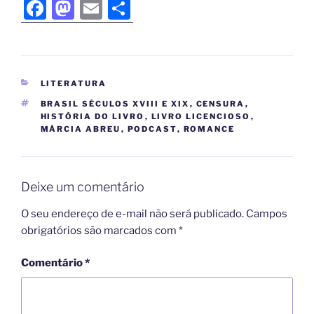
F
M
E
S
a
a
m
h
c
st
ai
ar
e
o
l
e
LITERATURA
b
d
BRASIL SÉCULOS XVIII E XIX
,
CENSURA
,
o
o
HISTÓRIA DO LIVRO
,
LIVRO LICENCIOSO
,
MÁRCIA ABREU
,
PODCAST
,
ROMANCE
o
n
k
Deixe um comentário
O seu endereço de e-mail não será publicado.
Campos
obrigatórios são marcados com
*
Comentário
*