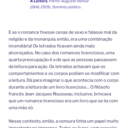
A Leitora
, Pierre-Auguste Renoir
(1841-1919). Domínio público.
E se o romance tivesse cenas de sexo e falasse mal da
religião e da monarquia, então, era uma combinação
incendiária! Os letrados ficavam ainda mais
alvoroçados. No caso dos romances licenciosos, uma
quarta preocupação é a de que as pessoas passassem
da leitura para ação. Os letrados achavam que os
comportamentos e os corpos podiam se modificar com
a leitura. Dá para imaginar o que acontecia com o corpo
durante a leitura de um livro licencioso… O filósofo
francês Jean-Jacques Rousseau, inclusive, brincava
que um romance licencioso era um livro que se lia com
uma mão só.
Nesse contexto, então, a censura tinha um papel muito
importante na imprensa. Todos os livros, sem exceção,