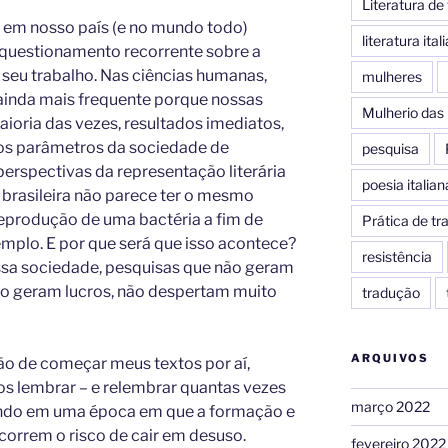
Literatura d
 em nosso país (e no mundo todo)
literatura ital
questionamento recorrente sobre a
o seu trabalho. Nas ciências humanas,
mulheres
ainda mais frequente porque nossas
Mulherio das 
ioria das vezes, resultados imediatos,
os parâmetros da sociedade de
pesquisa
erspectivas da representação literária
poesia italian
a brasileira não parece ter o mesmo
eprodução de uma bactéria a fim de
Prática de t
mplo. E por que será que isso acontece?
resistência
essa sociedade, pesquisas que não geram
ão geram lucros, não despertam muito
tradução
ARQUIVOS
o de começar meus textos por aí,
s lembrar – e relembrar quantas vezes
março 2022
ndo em uma época em que a formação e
 correm o risco de cair em desuso.
fevereiro 2022