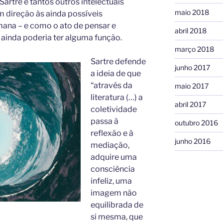
Sartre e tantos outros intelectuais
maio 2018
 direção às ainda possíveis
mana – e como o ato de pensar e
abril 2018
 ainda poderia ter alguma função.
março 2018
Sartre defende
junho 2017
a ideia de que
“através da
maio 2017
literatura (…) a
abril 2017
coletividade
passa à
outubro 2016
reflexão e à
junho 2016
mediação,
adquire uma
consciência
infeliz, uma
imagem não
equilibrada de
si mesma, que