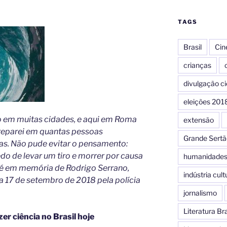
TAGS
Brasil
Ci
crianças
c
divulgação ci
eleições 201
 em muitas cidades, e aqui em Roma
extensão
reparei em quantas pessoas
Grande Sertã
s. Não pude evitar o pensamento:
 de levar um tiro e morrer por causa
humanidade
 é em memória de Rodrigo Serrano,
indústria cult
a 17 de setembro de 2018 pela polícia
jornalismo
Literatura Bra
er ciência no Brasil hoje