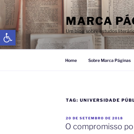
MARCA PÁ
Abrir a barra de ferramentas
Um blog sobre estudos literári
Home
Sobre Marca Páginas
TAG:
UNIVERSIDADE PÚB
20 DE SETEMBRO DE 2018
O compromisso polí