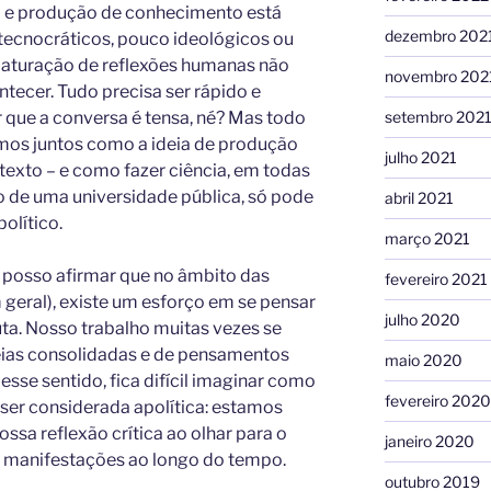
ho e produção de conhecimento está
dezembro 202
, tecnocráticos, pouco ideológicos ou
 maturação de reflexões humanas não
novembro 202
tecer. Tudo precisa ser rápido e
r que a conversa é tensa, né? Mas todo
setembro 202
mos juntos como a ideia de produção
julho 2021
ntexto – e como fazer ciência, em todas
o de uma universidade pública, só pode
abril 2021
olítico.
março 2021
ez posso afirmar que no âmbito das
fevereiro 2021
geral), existe um esforço em se pensar
julho 2020
ta. Nosso trabalho muitas vezes se
deias consolidadas e de pensamentos
maio 2020
esse sentido, fica difícil imaginar como
fevereiro 2020
ser considerada apolítica: estamos
sa reflexão crítica ao olhar para o
janeiro 2020
s manifestações ao longo do tempo.
outubro 2019