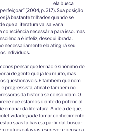
ela busca
erfeiçoar” (2004, p. 217). Sua posição
os já bastante trilhados quando se
 de que a literatura vai salvar a
 consciência necessária para isso, mas
ciência é infeliz, desequilibrada,
ão necessariamente ela atingirá seu
os indivíduos.
enos pensar que ler não é sinônimo de
or aí de gente que já leu muito, mas
os questionáveis. E também que nem
a e progressista, afinal é também no
pressoras da história se consolidam. O
 parece que estamos diante do potencial
de
emanar da literatura. A ideia de que,
 coletividade
pode
tomar conhecimento
tão suas falhas e, a partir daí, buscar
 Em outras palavras, escrever e pensar a