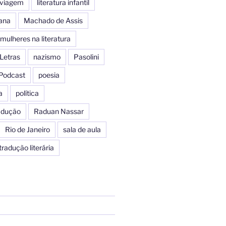
e viagem
literatura infantil
iana
Machado de Assis
mulheres na literatura
Letras
nazismo
Pasolini
Podcast
poesia
a
política
radução
Raduan Nassar
Rio de Janeiro
sala de aula
tradução literária