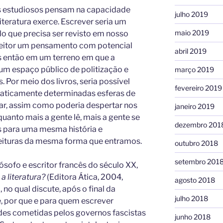
s estudiosos pensam na capacidade
julho 2019
iteratura exerce. Escrever seria um
maio 2019
lo que precisa ser revisto em nosso
o leitor um pensamento com potencial
abril 2019
os então em um terreno em que a
 um espaço público de politização e
março 2019
 Por meio dos livros, seria possível
fevereiro 2019
maticamente determinadas esferas de
ar, assim como poderia despertar nos
janeiro 2019
 quanto mais a gente lê, mais a gente se
dezembro 201
s para uma mesma história e
leituras da mesma forma que entramos.
outubro 2018
setembro 201
lósofo e escritor francês do século XX,
 a literatura?
(Editora Ática, 2004,
agosto 2018
 no qual discute, após o final da
julho 2018
, por que e para quem escrever
ades cometidas pelos governos fascistas
junho 2018