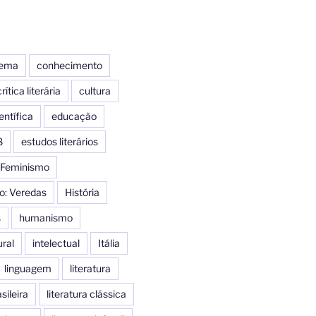
nema
conhecimento
rítica literária
cultura
entífica
educação
8
estudos literários
Feminismo
o: Veredas
História
s
humanismo
ural
intelectual
Itália
linguagem
literatura
sileira
literatura clássica