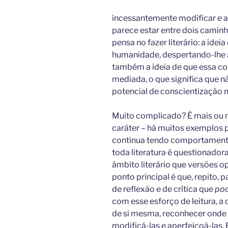
incessantemente modificar e ap
parece estar entre dois caminh
pensa no fazer literário: a ideia
humanidade, despertando-lhe a
também a ideia de que essa cons
mediada, o que significa que n
potencial de conscientização n
Muito complicado? É mais ou m
caráter – há muitos exemplos p
continua tendo comportament
toda literatura é questionador
âmbito literário que versões o
ponto principal é que, repito,
de reflexão e de crítica que
po
com esse esforço de leitura, a
de si mesma, reconhecer onde es
modificá-las e aperfeiçoá-las.