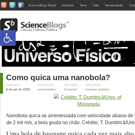
ScienceBlogs Brasil
Universo
Terra
Vida
Humanidade
Tud
Abrir a barra de ferramentas
Como quica uma nanobola?
PUBLICADO
ESCRITO POR
DISCUSSÃO
CATEGORIAS
8 de set de 2008
universofisico
Comente!
universo quântico
Nanobola quica se arremessada com velocidade abaixo de 
de 2 mil m/s, a bola gruda no chão. Crédito: T. Dumitrică/Uni
Uma bola de basquete quica cada vez mais alto