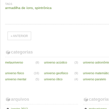
TAGS
armadilha de íons
,
spintrônica
« ANTERIOR
categorias
metauniverso
(8)
universo acústico
(3)
universo astronômi
universo físico
(16)
universo geofísico
(9)
universo matemáti
universo mental
(5)
universo ótico
(4)
universo paralelo
arquivos
categoria