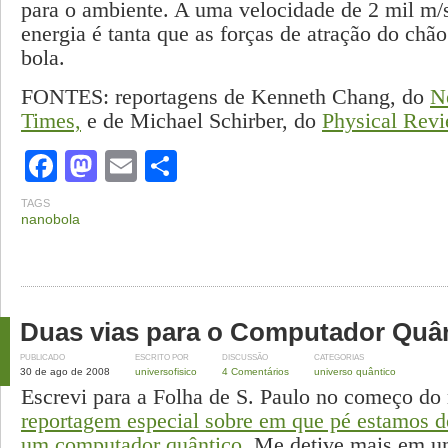
para o ambiente. A uma velocidade de 2 mil m/s
energia é tanta que as forças de atração do chã
bola.
FONTES: reportagens de Kenneth Chang, do
N
Times,
e de Michael Schirber, do
Physical Rev
Facebook
Mastodon
Email
Share
TAGS
nanobola
Duas vias para o Computador Quâ
PUBLICADO
ESCRITO POR
DISCUSSÃO
CATEGORIAS
30 de ago de 2008
universofisico
4 Comentários
universo quântico
Escrevi para a Folha de S. Paulo no começo d
reportagem especial sobre em que pé estamos de
um computador quântico
. Me detive mais em u