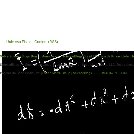
Universo Físico
-
Content (RSS)
Sobre ScienceBlogs Brasil
|
Anuncie com ScienceBlogs Brasil
|
Política de Privacidade
|
T
ScienceBlogs por Seed Media Group. Group. ©2006-2011 Seed Media Group LLC. Todos direito
Páginas da Seed Media Group
Seed Media Group
|
ScienceBlogs
|
SEEDMAGAZINE.COM